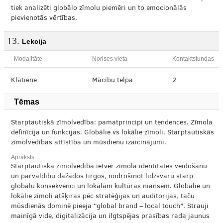
tiek analizēti globālo zīmolu piemēri un to emocionālās
pievienotās vērtības.
Lekcija
Modalitāte
Norises vieta
Kontaktstundas
Klātiene
Mācību telpa
2
Tēmas
Starptautiskā zīmolvedība: pamatprincipi un tendences. Zīmola
definīcija un funkcijas. Globālie vs lokālie zīmoli. Starptautiskās
zīmolvedības attīstība un mūsdienu izaicinājumi.
Apraksts
Starptautiskā zīmolvedība ietver zīmola identitātes veidošanu
un pārvaldību dažādos tirgos, nodrošinot līdzsvaru starp
globālu konsekvenci un lokālām kultūras niansēm. Globālie un
lokālie zīmoli atšķiras pēc stratēģijas un auditorijas, taču
mūsdienās dominē pieeja “global brand – local touch”. Strauji
mainīgā vide, digitalizācija un ilgtspējas prasības rada jaunus