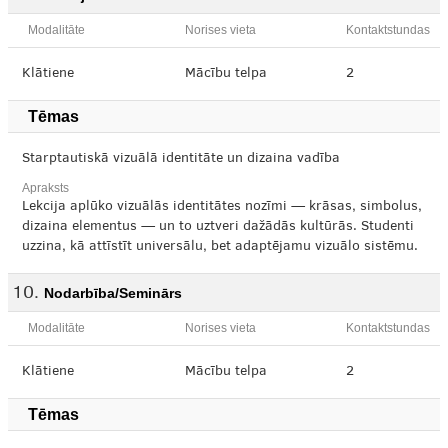
Modalitāte
Norises vieta
Kontaktstundas
Klātiene
Mācību telpa
2
Tēmas
Starptautiskā vizuālā identitāte un dizaina vadība
Apraksts
Lekcija aplūko vizuālās identitātes nozīmi — krāsas, simbolus,
dizaina elementus — un to uztveri dažādās kultūrās. Studenti
uzzina, kā attīstīt universālu, bet adaptējamu vizuālo sistēmu.
Nodarbība/Seminārs
Modalitāte
Norises vieta
Kontaktstundas
Klātiene
Mācību telpa
2
Tēmas