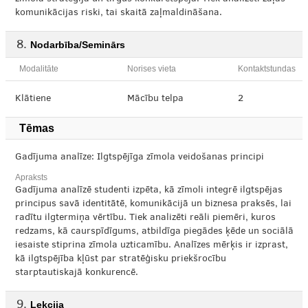
komunikācijas riski, tai skaitā zaļmaldināšana.
Nodarbība/Seminārs
Modalitāte
Norises vieta
Kontaktstundas
Klātiene
Mācību telpa
2
Tēmas
Gadījuma analīze: Ilgtspējīga zīmola veidošanas principi
Apraksts
Gadījuma analīzē studenti izpēta, kā zīmoli integrē ilgtspējas
principus savā identitātē, komunikācijā un biznesa praksēs, lai
radītu ilgtermiņa vērtību. Tiek analizēti reāli piemēri, kuros
redzams, kā caurspīdīgums, atbildīga piegādes ķēde un sociālā
iesaiste stiprina zīmola uzticamību. Analīzes mērķis ir izprast,
kā ilgtspējība kļūst par stratēģisku priekšrocību
starptautiskajā konkurencē.
Lekcija