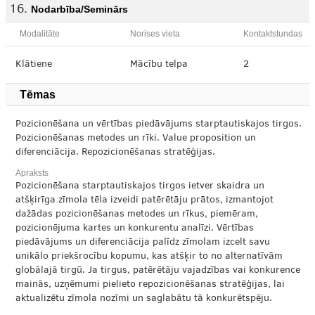
Nodarbība/Seminārs
Modalitāte
Norises vieta
Kontaktstundas
Klātiene
Mācību telpa
2
Tēmas
Pozicionēšana un vērtības piedāvājums starptautiskajos tirgos.
Pozicionēšanas metodes un rīki. Value proposition un
diferenciācija. Repozicionēšanas stratēģijas.
Apraksts
Pozicionēšana starptautiskajos tirgos ietver skaidra un
atšķirīga zīmola tēla izveidi patērētāju prātos, izmantojot
dažādas pozicionēšanas metodes un rīkus, piemēram,
pozicionējuma kartes un konkurentu analīzi. Vērtības
piedāvājums un diferenciācija palīdz zīmolam izcelt savu
unikālo priekšrocību kopumu, kas atšķir to no alternatīvām
globālajā tirgū. Ja tirgus, patērētāju vajadzības vai konkurence
mainās, uzņēmumi pielieto repozicionēšanas stratēģijas, lai
aktualizētu zīmola nozīmi un saglabātu tā konkurētspēju.