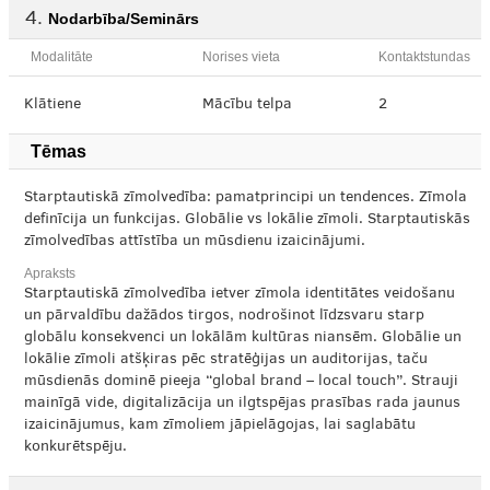
Nodarbība/Seminārs
Modalitāte
Norises vieta
Kontaktstundas
Klātiene
Mācību telpa
2
Tēmas
Starptautiskā zīmolvedība: pamatprincipi un tendences. Zīmola
definīcija un funkcijas. Globālie vs lokālie zīmoli. Starptautiskās
zīmolvedības attīstība un mūsdienu izaicinājumi.
Apraksts
Starptautiskā zīmolvedība ietver zīmola identitātes veidošanu
un pārvaldību dažādos tirgos, nodrošinot līdzsvaru starp
globālu konsekvenci un lokālām kultūras niansēm. Globālie un
lokālie zīmoli atšķiras pēc stratēģijas un auditorijas, taču
mūsdienās dominē pieeja “global brand – local touch”. Strauji
mainīgā vide, digitalizācija un ilgtspējas prasības rada jaunus
izaicinājumus, kam zīmoliem jāpielāgojas, lai saglabātu
konkurētspēju.