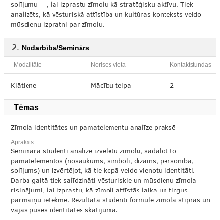
solījumu —, lai izprastu zīmolu kā stratēģisku aktīvu. Tiek
analizēts, kā vēsturiskā attīstība un kultūras konteksts veido
mūsdienu izpratni par zīmolu.
Nodarbība/Seminārs
Modalitāte
Norises vieta
Kontaktstundas
Klātiene
Mācību telpa
2
Tēmas
Zīmola identitātes un pamatelementu analīze praksē
Apraksts
Seminārā studenti analizē izvēlētu zīmolu, sadalot to
pamatelementos (nosaukums, simboli, dizains, personība,
solījums) un izvērtējot, kā tie kopā veido vienotu identitāti.
Darba gaitā tiek salīdzināti vēsturiskie un mūsdienu zīmola
risinājumi, lai izprastu, kā zīmoli attīstās laika un tirgus
pārmaiņu ietekmē. Rezultātā studenti formulē zīmola stiprās un
vājās puses identitātes skatījumā.