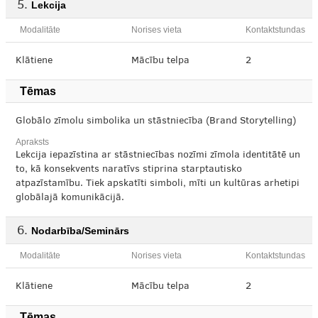
Lekcija
Modalitāte
Norises vieta
Kontaktstundas
Klātiene
Mācību telpa
2
Tēmas
Globālo zīmolu simbolika un stāstniecība (Brand Storytelling)
Apraksts
Lekcija iepazīstina ar stāstniecības nozīmi zīmola identitātē un
to, kā konsekvents naratīvs stiprina starptautisko
atpazīstamību. Tiek apskatīti simboli, mīti un kultūras arhetipi
globālajā komunikācijā.
Nodarbība/Seminārs
Modalitāte
Norises vieta
Kontaktstundas
Klātiene
Mācību telpa
2
Tēmas