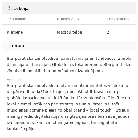
Lekcija
Modalitāte
Norises vieta
Kontaktstundas
Klātiene
Mācību telpa
2
Tēmas
Starptautiskā zīmolvedība: pamatprincipi un tendences. Zīmola
definīcija un funkcijas. Globālie vs lokālie zīmoli. Starptautiskās
zīmolvedības attīstība un mūsdienu izaicinājumi.
Apraksts
Starptautiskā zīmolvedība ietver zīmola identitātes veidošanu
un pārvaldību dažādos tirgos, nodrošinot līdzsvaru starp
globālu konsekvenci un lokālām kultūras niansēm. Globālie un
lokālie zīmoli atšķiras pēc stratēģijas un auditorijas, taču
mūsdienās dominē pieeja “global brand – local touch”. Strauji
mainīgā vide, digitalizācija un ilgtspējas prasības rada jaunus
izaicinājumus, kam zīmoliem jāpielāgojas, lai saglabātu
konkurētspēju.