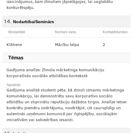
izaicinājumus, kam zīmoliem jāpielāgojas, lai saglabātu
konkurētspēju.
Nodarbība/Seminārs
Modalitāte
Norises vieta
Kontaktstundas
Klātiene
Mācību telpa
2
Tēmas
Gadījuma analīze: Zīmola mārketinga komunikāciju
korporatīvās sociālās atbildības kontekstā
Apraksts
Gadījuma analīzē studenti pēta, kā zīmoli izmanto mārketinga
komunikāciju, lai demonstrētu savu korporatīvo sociālo
atbildību un stiprinātu reputāciju dažādos tirgos. Analīze ietver
konkrētu piemēru izvērtējumu, novērtējot, cik caurspīdīgi un
autentiski uzņēmumi komunicē par ilgtspējību, sociālajām
iniciatīvām vai sabiedrības iesaisti.