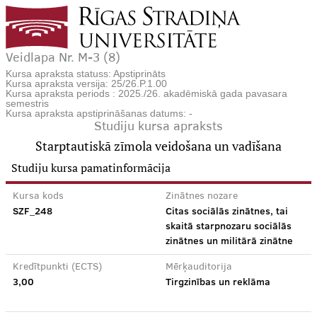
Veidlapa Nr. M-3 (8)
Kursa apraksta statuss: Apstiprināts
Kursa apraksta versija: 25/26.P.1.00
Kursa apraksta periods : 2025./26. akadēmiskā gada pavasara
semestris
Kursa apraksta apstiprināšanas datums: -
Studiju kursa apraksts
Starptautiskā zīmola veidošana un vadīšana
Studiju kursa pamatinformācija
Kursa kods
Zinātnes nozare
SZF_248
Citas sociālās zinātnes, tai
skaitā starpnozaru sociālās
zinātnes un militārā zinātne
Kredītpunkti (ECTS)
Mērķauditorija
3,00
Tirgzinības un reklāma