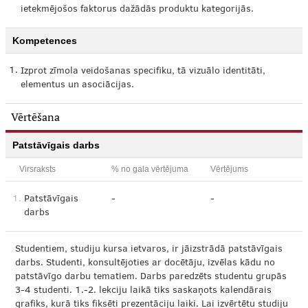
ietekmējošos faktorus dažādās produktu kategorijās.
Kompetences
1.
Izprot zīmola veidošanas specifiku, tā vizuālo identitāti,
elementus un asociācijas.
Vērtēšana
Patstāvīgais darbs
Virsraksts
% no gala vērtējuma
Vērtējums
1.
Patstāvīgais
-
-
darbs
Studentiem, studiju kursa ietvaros, ir jāizstrādā patstāvīgais
darbs. Studenti, konsultējoties ar docētāju, izvēlas kādu no
patstāvīgo darbu tematiem. Darbs paredzēts studentu grupās
3-4 studenti. 1.-2. lekciju laikā tiks saskaņots kalendārais
grafiks, kurā tiks fiksēti prezentāciju laiki. Lai izvērtētu studiju