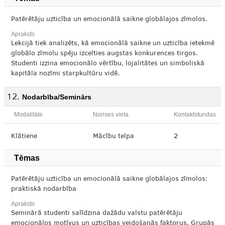
Patērētāju uzticība un emocionālā saikne globālajos zīmolos.
Apraksts
Lekcijā tiek analizēts, kā emocionālā saikne un uzticība ietekmē
globālo zīmolu spēju izcelties augstas konkurences tirgos.
Studenti izzina emocionālo vērtību, lojalitātes un simboliskā
kapitāla nozīmi starpkultūru vidē.
Nodarbība/Seminārs
Modalitāte
Norises vieta
Kontaktstundas
Klātiene
Mācību telpa
2
Tēmas
Patērētāju uzticība un emocionālā saikne globālajos zīmolos:
praktiskā nodarbība
Apraksts
Seminārā studenti salīdzina dažādu valstu patērētāju
emocionālos motīvus un uzticības veidošanās faktorus. Grupās