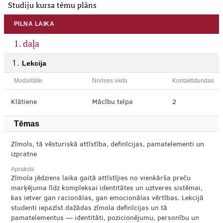
Studiju kursa tēmu plāns
PILNA LAIKA
1. daļa
Lekcija
Modalitāte
Norises vieta
Kontaktstundas
Klātiene
Mācību telpa
2
Tēmas
Zīmols, tā vēsturiskā attīstība, definīcijas, pamatelementi un
izpratne
Apraksts
Zīmola jēdziens laika gaitā attīstījies no vienkārša preču
marķējuma līdz kompleksai identitātes un uztveres sistēmai,
kas ietver gan racionālas, gan emocionālas vērtības. Lekcijā
studenti iepazīst dažādas zīmola definīcijas un tā
pamatelementus — identitāti, pozicionējumu, personību un