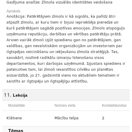
Gadījuma analīze: Zīmola vizuālās identitātes veidošana
Apraksts
Anotācija: Patērētājiem zīmols ir kā signāls, ka palīdz ātri
atpazīt zīmolu, ar kuru tiem ir bijusi iepriekšēja pieredze un
kurš patērētājam sagādā pozitīvas emocijas. Zīmols atspoguļo
uzņēmuma reputāciju, darbības un vērtības patērētāju prātā.
Arvien vairāk zīmoli izjūt spiedienu gan no patērētājiem, gan
valdības, gan nevalstiskām organizācijām un investoriem par
ilgtspējas veicināšanu un iekļaušanu zīmola stratēģijā. Tas,
savukārt, nozīmē radikālu izmaiņu īstenošanu visos
departamentos, kuri darbojas uzņēmumā. Izjustais spiediens ir
pateicoties tam, lai zīmoli iesaistītos cilvēku un planētas
aizsardzībā, jo 21. gadsimtā viens no aktuāliem tematiem ir
saistīts ar ilgtspēju un ilgtspējīgu attīstību.
Lekcija
Modalitāte
Norises vieta
Kontaktstundas
Klātiene
Mācību telpa
2
Tēmas