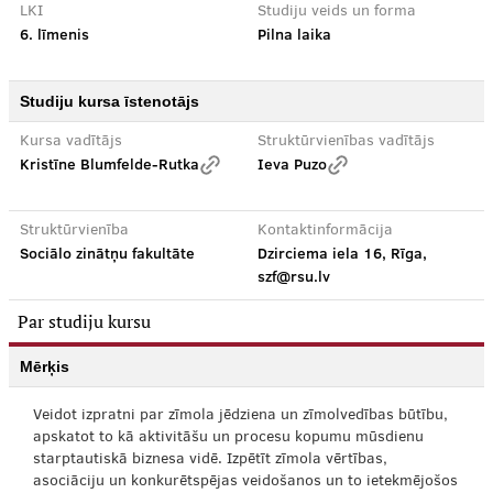
LKI
Studiju veids un forma
6. līmenis
Pilna laika
Studiju kursa īstenotājs
Kursa vadītājs
Struktūrvienības vadītājs
Kristīne Blumfelde-Rutka
Ieva Puzo
Struktūrvienība
Kontaktinformācija
Sociālo zinātņu fakultāte
Dzirciema iela 16, Rīga,
szf@rsu.lv
Par studiju kursu
Mērķis
Veidot izpratni par zīmola jēdziena un zīmolvedības būtību,
apskatot to kā aktivitāšu un procesu kopumu mūsdienu
starptautiskā biznesa vidē. Izpētīt zīmola vērtības,
asociāciju un konkurētspējas veidošanos un to ietekmējošos