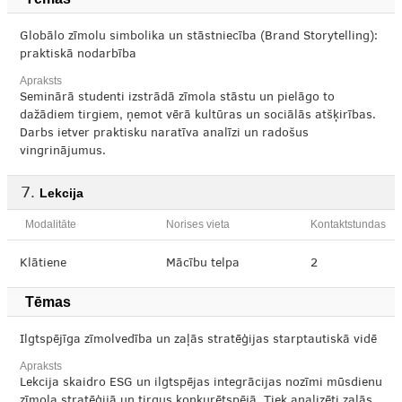
Globālo zīmolu simbolika un stāstniecība (Brand Storytelling):
praktiskā nodarbība
Apraksts
Seminārā studenti izstrādā zīmola stāstu un pielāgo to
dažādiem tirgiem, ņemot vērā kultūras un sociālās atšķirības.
Darbs ietver praktisku naratīva analīzi un radošus
vingrinājumus.
Lekcija
Modalitāte
Norises vieta
Kontaktstundas
Klātiene
Mācību telpa
2
Tēmas
Ilgtspējīga zīmolvedība un zaļās stratēģijas starptautiskā vidē
Apraksts
Lekcija skaidro ESG un ilgtspējas integrācijas nozīmi mūsdienu
zīmola stratēģijā un tirgus konkurētspējā. Tiek analizēti zaļās