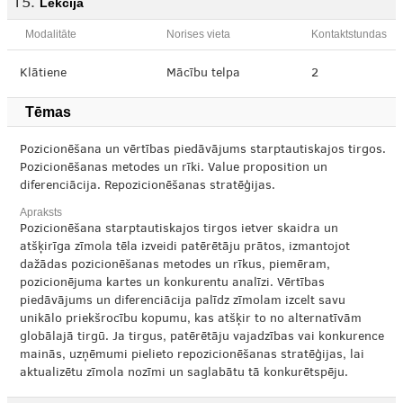
Lekcija
Modalitāte
Norises vieta
Kontaktstundas
Klātiene
Mācību telpa
2
Tēmas
Pozicionēšana un vērtības piedāvājums starptautiskajos tirgos.
Pozicionēšanas metodes un rīki. Value proposition un
diferenciācija. Repozicionēšanas stratēģijas.
Apraksts
Pozicionēšana starptautiskajos tirgos ietver skaidra un
atšķirīga zīmola tēla izveidi patērētāju prātos, izmantojot
dažādas pozicionēšanas metodes un rīkus, piemēram,
pozicionējuma kartes un konkurentu analīzi. Vērtības
piedāvājums un diferenciācija palīdz zīmolam izcelt savu
unikālo priekšrocību kopumu, kas atšķir to no alternatīvām
globālajā tirgū. Ja tirgus, patērētāju vajadzības vai konkurence
mainās, uzņēmumi pielieto repozicionēšanas stratēģijas, lai
aktualizētu zīmola nozīmi un saglabātu tā konkurētspēju.