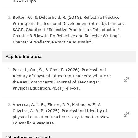
45.-267.lpp
2.
Bolton, G., & Delderfield, R. (2018). Reflective Practice:
Writing and Professional Development (5th ed.). London:
SAGE. Chapter 1 "Reflective Practice: an Introduction";
Chapter 8 "How to Do Reflective and Reflexive Writing";
Chapter 9 "Reflective Practice Journals".
Papildu literatūra
1.
Park, J., Yun, S., & Choi, E. (2026). Professional
Identity of Physical Education Teachers: What Are
the Key Components? Journal of Teaching in
Physical Education, 45(1), 41–51.
2.
Anversa, A. L. B., Flores, P. P., Matias, V. F., &
Oliveira, A. A. B. (2025). Professional identity of
physical education teachers: A systematic review.
Educação e Pesquisa.
Citi informācijas avoti