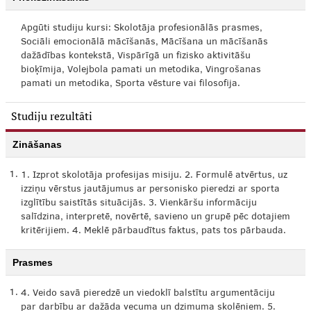
Apgūti studiju kursi: Skolotāja profesionālās prasmes,
Sociāli emocionālā mācīšanās, Mācīšana un mācīšanās
dažādības kontekstā, Vispārīgā un fizisko aktivitāšu
bioķīmija, Volejbola pamati un metodika, Vingrošanas
pamati un metodika, Sporta vēsture vai filosofija.
Studiju rezultāti
Zināšanas
1.
1. Izprot skolotāja profesijas misiju. 2. Formulē atvērtus, uz
izziņu vērstus jautājumus ar personisko pieredzi ar sporta
izglītību saistītās situācijās. 3. Vienkāršu informāciju
salīdzina, interpretē, novērtē, savieno un grupē pēc dotajiem
kritērijiem. 4. Meklē pārbaudītus faktus, pats tos pārbauda.
Prasmes
1.
4. Veido savā pieredzē un viedoklī balstītu argumentāciju
par darbību ar dažāda vecuma un dzimuma skolēniem. 5.