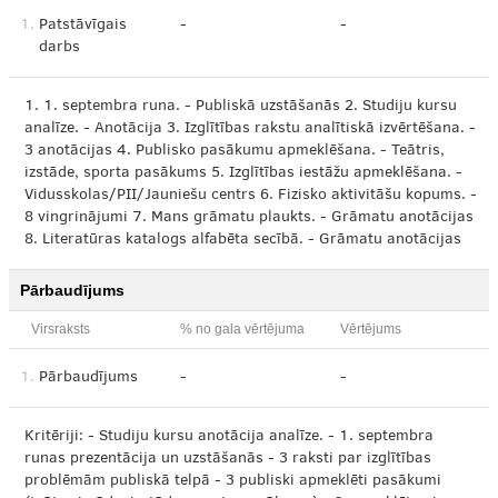
1.
Patstāvīgais
-
-
darbs
1. 1. septembra runa. - Publiskā uzstāšanās 2. Studiju kursu
analīze. - Anotācija 3. Izglītības rakstu analītiskā izvērtēšana. -
3 anotācijas 4. Publisko pasākumu apmeklēšana. - Teātris,
izstāde, sporta pasākums 5. Izglītības iestāžu apmeklēšana. -
Vidusskolas/PII/Jauniešu centrs 6. Fizisko aktivitāšu kopums. -
8 vingrinājumi 7. Mans grāmatu plaukts. - Grāmatu anotācijas
8. Literatūras katalogs alfabēta secībā. - Grāmatu anotācijas
Pārbaudījums
Virsraksts
% no gala vērtējuma
Vērtējums
1.
Pārbaudījums
-
-
Kritēriji: - Studiju kursu anotācija analīze. - 1. septembra
runas prezentācija un uzstāšanās - 3 raksti par izglītības
problēmām publiskā telpā - 3 publiski apmeklēti pasākumi