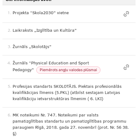
1.
Projekta “Skola2030” vietne
2.
Laikraksts „Izglītība un Kultūra”
3.
Žurnāls „Skolotājs”
4.
Žurnāls “Physical Education and Sport
Piemērots angļu valodas plūsmai
Pedagogy”
5.
Profesijas standarts SKOLOTĀJS. Piektais profesionālās
kvalifikācijas līmenis (5.PKL) (atbilst sestajam Latvijas
kvalifikāciju ietvarstruktūras līmenim ( 6. LKI)
6.
MK noteikumi Nr. 747. Noteikumi par valsts
pamatizglītības standartu un pamatizglītības programmu
paraugiem Rīgā, 2018. gada 27. novembrī (prot. Nr. 56 38.
§)