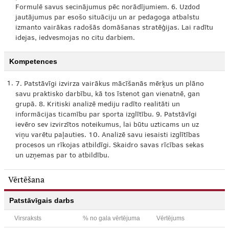
Formulē savus secinājumus pēc norādījumiem. 6. Uzdod
jautājumus par esošo situāciju un ar pedagoga atbalstu
izmanto vairākas radošās domāšanas stratēģijas. Lai radītu
idejas, iedvesmojas no citu darbiem.
Kompetences
1.
7. Patstāvīgi izvirza vairākus mācīšanās mērķus un plāno
savu praktisko darbību, kā tos īstenot gan vienatnē, gan
grupā. 8. Kritiski analizē mediju radīto realitāti un
informācijas ticamību par sporta izglītību. 9. Patstāvīgi
ievēro sev izvirzītos noteikumus, lai būtu uzticams un uz
viņu varētu paļauties. 10. Analizē savu iesaisti izglītības
procesos un rīkojas atbildīgi. Skaidro savas rīcības sekas
un uzņemas par to atbildību.
Vērtēšana
Patstāvīgais darbs
Virsraksts
% no gala vērtējuma
Vērtējums