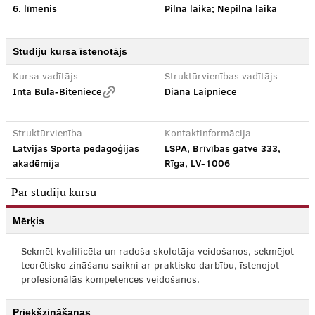
6. līmenis
Pilna laika; Nepilna laika
Studiju kursa īstenotājs
Kursa vadītājs
Struktūrvienības vadītājs
Inta Bula-Biteniece
Diāna Laipniece
Struktūrvienība
Kontaktinformācija
Latvijas Sporta pedagoģijas
LSPA, Brīvības gatve 333,
akadēmija
Rīga, LV-1006
Par studiju kursu
Mērķis
Sekmēt kvalificēta un radoša skolotāja veidošanos, sekmējot
teorētisko zināšanu saikni ar praktisko darbību, īstenojot
profesionālās kompetences veidošanos.
Priekšzināšanas