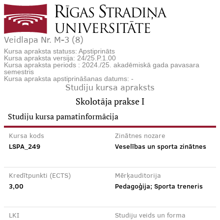
Veidlapa Nr. M-3 (8)
Kursa apraksta statuss: Apstiprināts
Kursa apraksta versija: 24/25.P.1.00
Kursa apraksta periods : 2024./25. akadēmiskā gada pavasara
semestris
Kursa apraksta apstiprināšanas datums: -
Studiju kursa apraksts
Skolotāja prakse I
Studiju kursa pamatinformācija
Kursa kods
Zinātnes nozare
LSPA_249
Veselības un sporta zinātnes
Kredītpunkti (ECTS)
Mērķauditorija
3,00
Pedagoģija; Sporta treneris
LKI
Studiju veids un forma