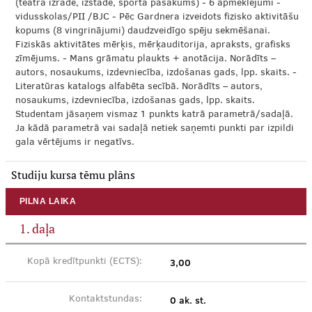
(teātra izrāde, izstāde, sporta pasākums) - 6 apmeklējumi -
vidusskolas/PII /BJC - Pēc Gardnera izveidots fizisko aktivitāšu
kopums (8 vingrinājumi) daudzveidīgo spēju sekmēšanai.
Fiziskās aktivitātes mērķis, mērķauditorija, apraksts, grafisks
zīmējums. - Mans grāmatu plaukts + anotācija. Norādīts –
autors, nosaukums, izdevniecība, izdošanas gads, lpp. skaits. -
Literatūras katalogs alfabēta secībā. Norādīts – autors,
nosaukums, izdevniecība, izdošanas gads, lpp. skaits.
Studentam jāsaņem vismaz 1 punkts katrā parametrā/sadaļā.
Ja kādā parametrā vai sadaļā netiek saņemti punkti par izpildi
gala vērtējums ir negatīvs.
Studiju kursa tēmu plāns
PILNA LAIKA
1. daļa
3,00
Kopā kredītpunkti (ECTS):
0 ak. st.
Kontaktstundas: