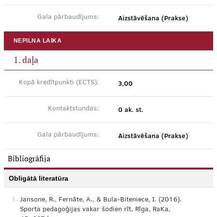
Aizstāvēšana (Prakse)
Gala pārbaudījums:
NEPILNA LAIKA
1. daļa
3,00
Kopā kredītpunkti (ECTS):
0 ak. st.
Kontaktstundas:
Aizstāvēšana (Prakse)
Gala pārbaudījums:
Bibliogrāfija
Obligātā literatūra
1.
Jansone, R., Fernāte, A., & Bula-Biteniece, I. (2016).
Sporta pedagoģijas vakar šodien rīt. Rīga, RaKa,