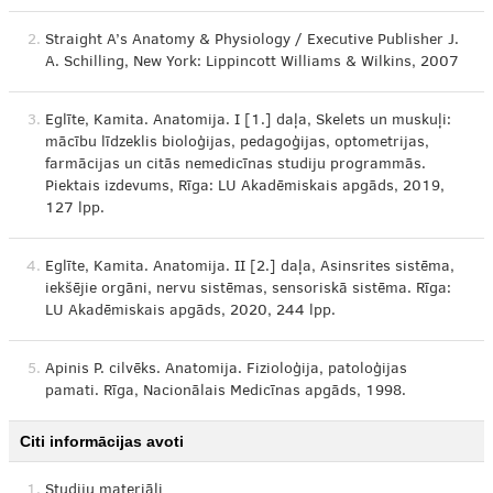
2.
Straight A’s Anatomy & Physiology / Executive Publisher J.
A. Schilling, New York: Lippincott Williams & Wilkins, 2007
3.
Eglīte, Kamita. Anatomija. I [1.] daļa, Skelets un muskuļi:
mācību līdzeklis bioloģijas, pedagoģijas, optometrijas,
farmācijas un citās nemedicīnas studiju programmās.
Piektais izdevums, Rīga: LU Akadēmiskais apgāds, 2019,
127 lpp.
4.
Eglīte, Kamita. Anatomija. II [2.] daļa, Asinsrites sistēma,
iekšējie orgāni, nervu sistēmas, sensoriskā sistēma. Rīga:
LU Akadēmiskais apgāds, 2020, 244 lpp.
5.
Apinis P. cilvēks. Anatomija. Fizioloģija, patoloģijas
pamati. Rīga, Nacionālais Medicīnas apgāds, 1998.
Citi informācijas avoti
1.
Studiju materiāli