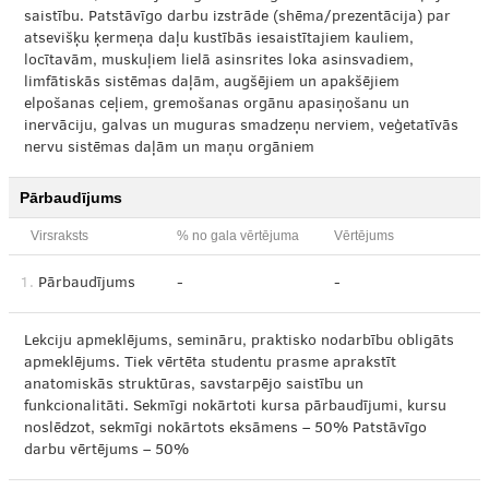
saistību. Patstāvīgo darbu izstrāde (shēma/prezentācija) par
atsevišķu ķermeņa daļu kustībās iesaistītajiem kauliem,
locītavām, muskuļiem lielā asinsrites loka asinsvadiem,
limfātiskās sistēmas daļām, augšējiem un apakšējiem
elpošanas ceļiem, gremošanas orgānu apasiņošanu un
inervāciju, galvas un muguras smadzeņu nerviem, veģetatīvās
nervu sistēmas daļām un maņu orgāniem
Pārbaudījums
Virsraksts
% no gala vērtējuma
Vērtējums
1.
Pārbaudījums
-
-
Lekciju apmeklējums, semināru, praktisko nodarbību obligāts
apmeklējums. Tiek vērtēta studentu prasme aprakstīt
anatomiskās struktūras, savstarpējo saistību un
funkcionalitāti. Sekmīgi nokārtoti kursa pārbaudījumi, kursu
noslēdzot, sekmīgi nokārtots eksāmens – 50% Patstāvīgo
darbu vērtējums – 50%