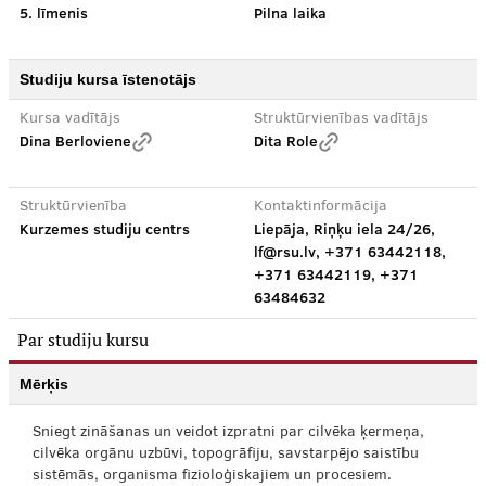
5. līmenis
Pilna laika
Studiju kursa īstenotājs
Kursa vadītājs
Struktūrvienības vadītājs
Dina Berloviene
Dita Role
Struktūrvienība
Kontaktinformācija
Kurzemes studiju centrs
Liepāja, Riņķu iela 24/26,
lf@rsu.lv, +371 63442118,
+371 63442119, +371
63484632
Par studiju kursu
Mērķis
Sniegt zināšanas un veidot izpratni par cilvēka ķermeņa,
cilvēka orgānu uzbūvi, topogrāfiju, savstarpējo saistību
sistēmās, organisma fizioloģiskajiem un procesiem.