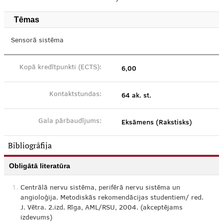
Tēmas
Sensorā sistēma
6,00
Kopā kredītpunkti (ECTS):
64 ak. st.
Kontaktstundas:
Eksāmens (Rakstisks)
Gala pārbaudījums:
Bibliogrāfija
Obligātā literatūra
1.
Centrālā nervu sistēma, perifērā nervu sistēma un
angioloģija. Metodiskās rekomendācijas studentiem/ red.
J. Vētra. 2.izd. Rīga, AML/RSU, 2004. (akceptējams
izdevums)