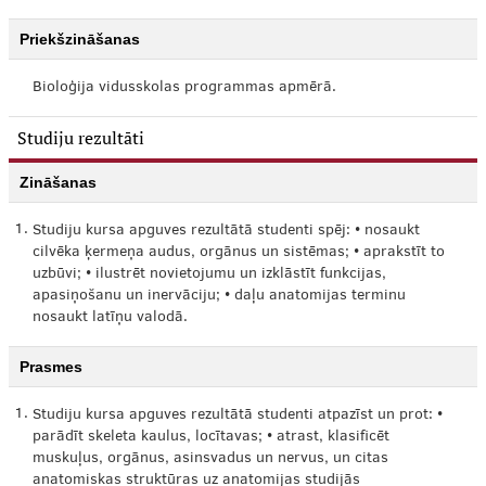
Priekšzināšanas
Bioloģija vidusskolas programmas apmērā.
Studiju rezultāti
Zināšanas
1.
Studiju kursa apguves rezultātā studenti spēj: • nosaukt
cilvēka ķermeņa audus, orgānus un sistēmas; • aprakstīt to
uzbūvi; • ilustrēt novietojumu un izklāstīt funkcijas,
apasiņošanu un inervāciju; • daļu anatomijas terminu
nosaukt latīņu valodā.
Prasmes
1.
Studiju kursa apguves rezultātā studenti atpazīst un prot: •
parādīt skeleta kaulus, locītavas; • atrast, klasificēt
muskuļus, orgānus, asinsvadus un nervus, un citas
anatomiskas struktūras uz anatomijas studijās