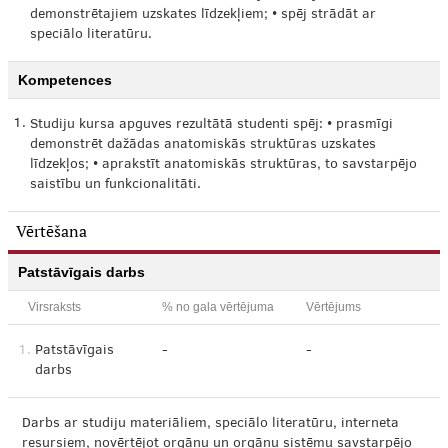
demonstrētajiem uzskates līdzekļiem; • spēj strādāt ar
speciālo literatūru.
Kompetences
1.
Studiju kursa apguves rezultātā studenti spēj: • prasmīgi
demonstrēt dažādas anatomiskās struktūras uzskates
līdzekļos; • aprakstīt anatomiskās struktūras, to savstarpējo
saistību un funkcionalitāti.
Vērtēšana
Patstāvīgais darbs
Virsraksts
% no gala vērtējuma
Vērtējums
1.
Patstāvīgais
-
-
darbs
Darbs ar studiju materiāliem, speciālo literatūru, interneta
resursiem, novērtējot orgānu un orgānu sistēmu savstarpējo