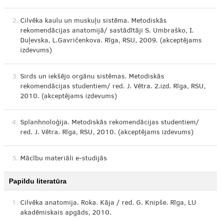
2.
Cilvēka kaulu un muskuļu sistēma. Metodiskās
rekomendācijas anatomijā/ sastādītāji S. Umbraško, I.
Duļevska, L.Gavričenkova. Rīga, RSU, 2009. (akceptējams
izdevums)
3.
Sirds un iekšējo orgānu sistēmas. Metodiskās
rekomendācijas studentiem/ red. J. Vētra. 2.izd. Rīga, RSU,
2010. (akceptējams izdevums)
4.
Splanhnoloģija. Metodiskās rekomendācijas studentiem/
red. J. Vētra. Rīga, RSU, 2010. (akceptējams izdevums)
5.
Mācību materiāli e-studijās
Papildu literatūra
1.
Cilvēka anatomija. Roka. Kāja / red. G. Knipše. Rīga, LU
akadēmiskais apgāds, 2010.