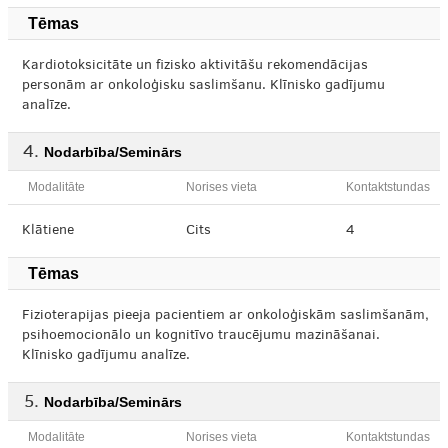
Tēmas
Kardiotoksicitāte un fizisko aktivitāšu rekomendācijas
personām ar onkoloģisku saslimšanu. Klīnisko gadījumu
analīze.
Nodarbība/Seminārs
Modalitāte
Norises vieta
Kontaktstundas
Klātiene
Cits
4
Tēmas
Fizioterapijas pieeja pacientiem ar onkoloģiskām saslimšanām,
psihoemocionālo un kognitīvo traucējumu mazināšanai.
Klīnisko gadījumu analīze.
Nodarbība/Seminārs
Modalitāte
Norises vieta
Kontaktstundas