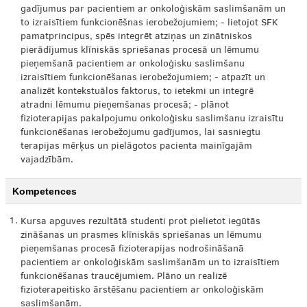
gadījumus par pacientiem ar onkoloģiskām saslimšanām un
to izraisītiem funkcionēšnas ierobežojumiem; - lietojot SFK
pamatprincipus, spēs integrēt atziņas un zinātniskos
pierādījumus klīniskās spriešanas procesā un lēmumu
pieņemšanā pacientiem ar onkoloģisku saslimšanu
izraisītiem funkcionēšanas ierobežojumiem; - atpazīt un
analizēt kontekstuālos faktorus, to ietekmi un integrē
atradni lēmumu pieņemšanas procesā; - plānot
fizioterapijas pakalpojumu onkoloģisku saslimšanu izraisītu
funkcionēšanas ierobežojumu gadījumos, lai sasniegtu
terapijas mērķus un pielāgotos pacienta mainīgajām
vajadzībām.
Kompetences
1.
Kursa apguves rezultātā studenti prot pielietot iegūtās
zināšanas un prasmes klīniskās spriešanas un lēmumu
pieņemšanas procesā fizioterapijas nodrošināšanā
pacientiem ar onkoloģiskām saslimšanām un to izraisītiem
funkcionēšanas traucējumiem. Plāno un realizē
fizioterapeitisko ārstēšanu pacientiem ar onkoloģiskām
saslimšanām.