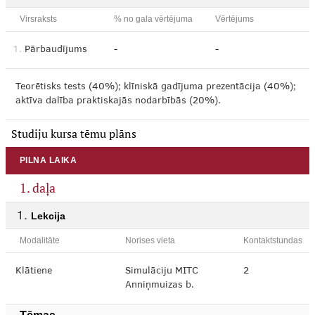
Virsraksts
% no gala vērtējuma
Vērtējums
1.
Pārbaudījums
-
-
Teorētisks tests (40%); klīniskā gadījuma prezentācija (40%);
aktīva dalība praktiskajās nodarbībās (20%).
Studiju kursa tēmu plāns
PILNA LAIKA
1. daļa
Lekcija
Modalitāte
Norises vieta
Kontaktstundas
Klātiene
Simulāciju MITC
2
Anniņmuizas b.