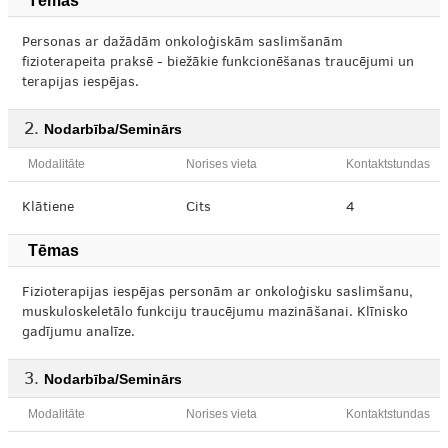
Tēmas
Personas ar dažādām onkoloģiskām saslimšanām
fizioterapeita praksē - biežākie funkcionēšanas traucējumi un
terapijas iespējas.
Nodarbība/Seminārs
Modalitāte
Norises vieta
Kontaktstundas
Klātiene
Cits
4
Tēmas
Fizioterapijas iespējas personām ar onkoloģisku saslimšanu,
muskuloskeletālo funkciju traucējumu mazināšanai. Klīnisko
gadījumu analīze.
Nodarbība/Seminārs
Modalitāte
Norises vieta
Kontaktstundas