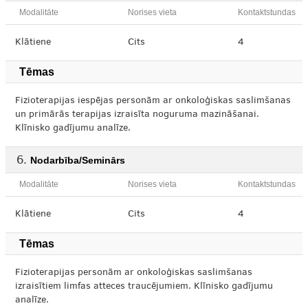
Modalitāte
Norises vieta
Kontaktstundas
Klātiene
Cits
4
Tēmas
Fizioterapijas iespējas personām ar onkoloģiskas saslimšanas
un primārās terapijas izraisīta noguruma mazināšanai.
Klīnisko gadījumu analīze.
Nodarbība/Seminārs
Modalitāte
Norises vieta
Kontaktstundas
Klātiene
Cits
4
Tēmas
Fizioterapijas personām ar onkoloģiskas saslimšanas
izraisītiem limfas atteces traucējumiem. Klīnisko gadījumu
analīze.