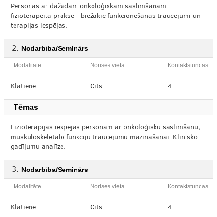
Personas ar dažādām onkoloģiskām saslimšanām
fizioterapeita praksē - biežākie funkcionēšanas traucējumi un
terapijas iespējas.
Nodarbība/Seminārs
Modalitāte
Norises vieta
Kontaktstundas
Klātiene
Cits
4
Tēmas
Fizioterapijas iespējas personām ar onkoloģisku saslimšanu,
muskuloskeletālo funkciju traucējumu mazināšanai. Klīnisko
gadījumu analīze.
Nodarbība/Seminārs
Modalitāte
Norises vieta
Kontaktstundas
Klātiene
Cits
4