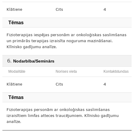
Klātiene
Cits
4
Tēmas
Fizioterapijas iespējas personām ar onkoloģiskas saslimšanas
un primārās terapijas izraisīta noguruma mazināšanai.
Klīnisko gadījumu analīze.
Nodarbība/Seminārs
Modalitāte
Norises vieta
Kontaktstundas
Klātiene
Cits
4
Tēmas
Fizioterapijas personām ar onkoloģiskas saslimšanas
izraisītiem limfas atteces traucējumiem. Klīnisko gadījumu
analīze.