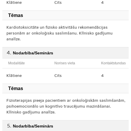
Klātiene
Cits
4
Tēmas
Kardiotoksicitāte un fizisko aktivitāšu rekomendācijas
personām ar onkoloģisku saslimšanu. Klīnisko gadījumu
analīze.
Nodarbība/Seminārs
Modalitāte
Norises vieta
Kontaktstundas
Klātiene
Cits
4
Tēmas
Fizioterapijas pieeja pacientiem ar onkoloģiskām saslimšanām,
psihoemocionālo un kognitīvo traucējumu mazināšanai.
Klīnisko gadījumu analīze.
Nodarbība/Seminārs