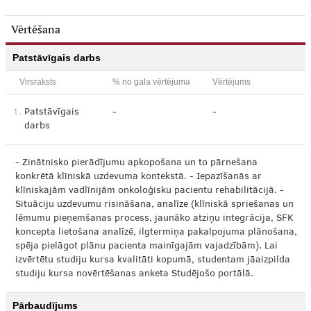
Vērtēšana
Patstāvīgais darbs
Virsraksts
% no gala vērtējuma
Vērtējums
1.
Patstāvīgais
-
-
darbs
- Zinātnisko pierādījumu apkopošana un to pārnešana
konkrētā klīniskā uzdevuma kontekstā. - Iepazīšanās ar
klīniskajām vadlīnijām onkoloģisku pacientu rehabilitācijā. -
Situāciju uzdevumu risināšana, analīze (klīniskā spriešanas un
lēmumu pieņemšanas process, jaunāko atziņu integrācija, SFK
koncepta lietošana analīzē, ilgtermiņa pakalpojuma plānošana,
spēja pielāgot plānu pacienta mainīgajām vajadzībām). Lai
izvērtētu studiju kursa kvalitāti kopumā, studentam jāaizpilda
studiju kursa novērtēšanas anketa Studējošo portālā.
Pārbaudījums