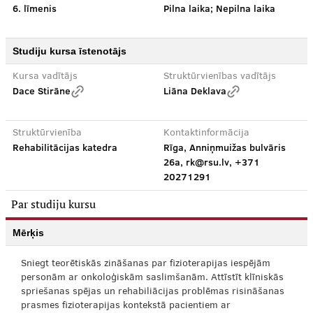
6. līmenis
Pilna laika; Nepilna laika
Studiju kursa īstenotājs
Kursa vadītājs
Struktūrvienības vadītājs
Dace Stirāne
Liāna Deklava
Struktūrvienība
Kontaktinformācija
Rehabilitācijas katedra
Rīga, Anniņmuižas bulvāris
26a, rk@rsu.lv, +371
20271291
Par studiju kursu
Mērķis
Sniegt teorētiskās zināšanas par fizioterapijas iespējām
personām ar onkoloģiskām saslimšanām. Attīstīt klīniskās
spriešanas spējas un rehabiliācijas problēmas risināšanas
prasmes fizioterapijas kontekstā pacientiem ar