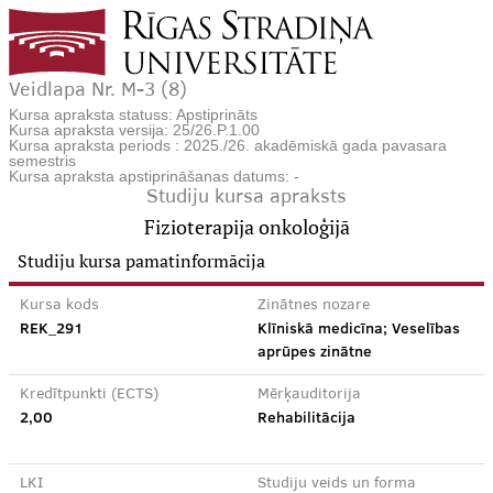
Veidlapa Nr. M-3 (8)
Kursa apraksta statuss: Apstiprināts
Kursa apraksta versija: 25/26.P.1.00
Kursa apraksta periods : 2025./26. akadēmiskā gada pavasara
semestris
Kursa apraksta apstiprināšanas datums: -
Studiju kursa apraksts
Fizioterapija onkoloģijā
Studiju kursa pamatinformācija
Kursa kods
Zinātnes nozare
REK_291
Klīniskā medicīna; Veselības
aprūpes zinātne
Kredītpunkti (ECTS)
Mērķauditorija
2,00
Rehabilitācija
LKI
Studiju veids un forma