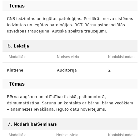
Tēmas
CNS iedzimtas un iegūtas patoloģijas. Perifērās nervu sistēmas
iedzimtas un iegūtas patoloģijas. BCT. Bērnu psihosociālās
uzvedības traucējumi. Autiska spektra traucējumi.
Lekcija
Modalitāte
Norises vieta
Kontaktstundas
Klātiene
Auditorija
2
Tēmas
Bērna augšana un attīstība: fiziskā, psihomotorā,
dzimumattīstība. Saruna un kontakts ar bērnu, bērna vecākiem
– anamnēzes ievākšana, iegūto datu novērtējums.
Nodarbība/Seminārs
Modalitāte
Norises vieta
Kontaktstundas