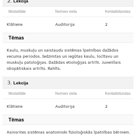
Lekcija
Modalitāte
Norises vieta
Kontaktstundas
Klātiene
Auditorija
2
Tēmas
Kaulu, muskuļu un saistaudu sistēmas īpatnības dažādos
vecuma periodos. Iedzimtas un iegūtas kaulu, locītavu un
muskuļu patoloģijas. Dažādas etioloģijas artrīti. Juvenīlais
idiopātiskais artrīts. Rahīts.
Lekcija
Modalitāte
Norises vieta
Kontaktstundas
Klātiene
Auditorija
2
Tēmas
Asinsrites sistēmas anatomiski fizioloģiskās īpatnības bērniem.