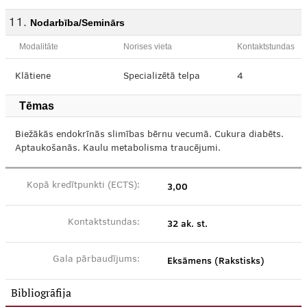
Nodarbība/Seminārs
Modalitāte
Norises vieta
Kontaktstundas
Klātiene
Specializētā telpa
4
Tēmas
Biežākās endokrīnās slimības bērnu vecumā. Cukura diabēts.
Aptaukošanās. Kaulu metabolisma traucējumi.
3,00
Kopā kredītpunkti (ECTS):
32 ak. st.
Kontaktstundas:
Eksāmens (Rakstisks)
Gala pārbaudījums:
Bibliogrāfija