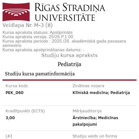
Veidlapa Nr. M-3 (8)
Kursa apraksta statuss: Apstiprināts
Kursa apraksta versija: 25/26.P.1.00
Kursa apraksta periods : 2025./26. akadēmiskā gada pavasara
semestris
Kursa apraksta apstiprināšanas datums: -
Studiju kursa apraksts
Pediatrija
Studiju kursa pamatinformācija
Kursa kods
Zinātnes nozare
PEK_060
Klīniskā medicīna; Pediatrija
Kredītpunkti (ECTS)
Mērķauditorija
3,00
Ārstniecība; Medicīnas
pakalpojumi
LKI
Studiju veids un forma