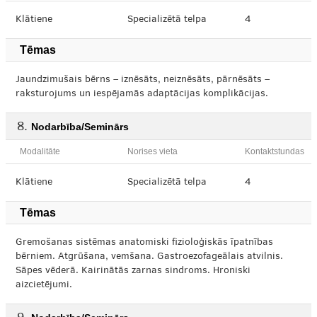
Klātiene
Specializētā telpa
4
Tēmas
Jaundzimušais bērns – iznēsāts, neiznēsāts, pārnēsāts –
raksturojums un iespējamās adaptācijas komplikācijas.
Nodarbība/Seminārs
Modalitāte
Norises vieta
Kontaktstundas
Klātiene
Specializētā telpa
4
Tēmas
Gremošanas sistēmas anatomiski fizioloģiskās īpatnības
bērniem. Atgrūšana, vemšana. Gastroezofageālais atvilnis.
Sāpes vēderā. Kairinātās zarnas sindroms. Hroniski
aizcietējumi.