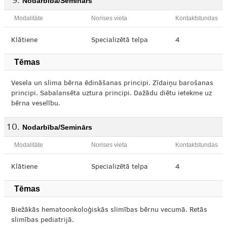
Nodarbība/Seminārs
Modalitāte
Norises vieta
Kontaktstundas
Klātiene
Specializētā telpa
4
Tēmas
Vesela un slima bērna ēdināšanas principi. Zīdaiņu barošanas
principi. Sabalansēta uztura principi. Dažādu diētu ietekme uz
bērna veselību.
Nodarbība/Seminārs
Modalitāte
Norises vieta
Kontaktstundas
Klātiene
Specializētā telpa
4
Tēmas
Biežākās hematoonkoloģiskās slimības bērnu vecumā. Retās
slimības pediatrijā.