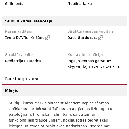
6. līmenis
Nepilna laika
Studiju kursa īstenotājs
Kursa vadītājs
Struktūrvienības vadītājs
Iveta Dzīvīte-Krišāne
Dace Gardovska
Struktūrvienība
Kontaktinformācija
Pediatrijas katedra
Rīga, Vienības gatve 45,
pk@rsu.lv, +371 67621730
Par studiju kursu
Mērķis
Studiju kursa mērķis sniegt studentiem nepieciešamās
zināšanas par bērna attīstības un augšanas fizioloģiju un
patoloģijām, hroniskām slimībām, saistītām ar
funkcionāliem traucējumiem, noklausoties teorētiskas
lekcijas un studējot praktiskās nodarbībās. Nodrošināt