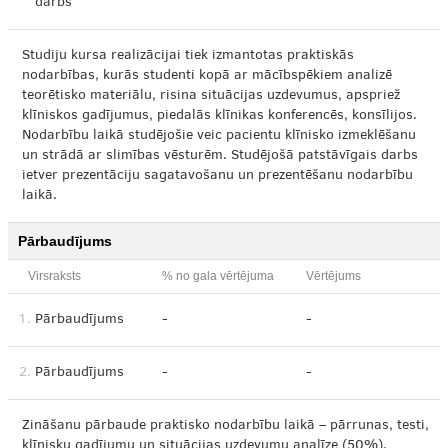
darbs
Studiju kursa realizācijai tiek izmantotas praktiskās
nodarbības, kurās studenti kopā ar mācībspēkiem analizē
teorētisko materiālu, risina situācijas uzdevumus, apspriež
klīniskos gadījumus, piedalās klīnikas konferencēs, konsīlijos.
Nodarbību laikā studējošie veic pacientu klīnisko izmeklēšanu
un strādā ar slimības vēsturēm. Studējošā patstāvīgais darbs
ietver prezentāciju sagatavošanu un prezentēšanu nodarbību
laikā.
Pārbaudījums
Virsraksts
% no gala vērtējuma
Vērtējums
1.
Pārbaudījums
-
-
2.
Pārbaudījums
-
-
Zināšanu pārbaude praktisko nodarbību laikā – pārrunas, testi,
klīnisku gadījumu un situācijas uzdevumu analīze (50%).