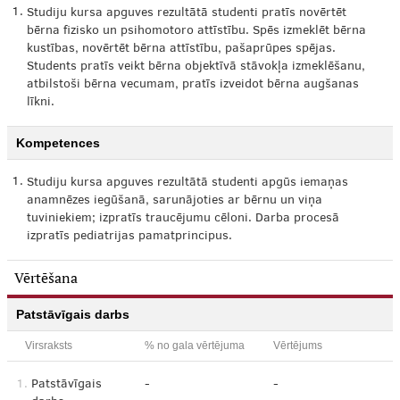
1.
Studiju kursa apguves rezultātā studenti pratīs novērtēt
bērna fizisko un psihomotoro attīstību. Spēs izmeklēt bērna
kustības, novērtēt bērna attīstību, pašaprūpes spējas.
Students pratīs veikt bērna objektīvā stāvokļa izmeklēšanu,
atbilstoši bērna vecumam, pratīs izveidot bērna augšanas
līkni.
Kompetences
1.
Studiju kursa apguves rezultātā studenti apgūs iemaņas
anamnēzes iegūšanā, sarunājoties ar bērnu un viņa
tuviniekiem; izpratīs traucējumu cēloni. Darba procesā
izpratīs pediatrijas pamatprincipus.
Vērtēšana
Patstāvīgais darbs
Virsraksts
% no gala vērtējuma
Vērtējums
1.
Patstāvīgais
-
-