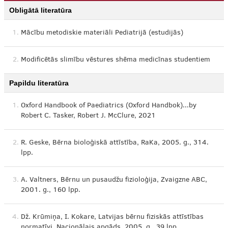
Obligātā literatūra
1.
Mācību metodiskie materiāli Pediatrijā (estudijās)
2.
Modificētās slimību vēstures shēma medicīnas studentiem
Papildu literatūra
1.
Oxford Handbook of Paediatrics (Oxford Handbok)...by
Robert C. Tasker, Robert J. McClure, 2021
2.
R. Geske, Bērna bioloģiskā attīstība, RaKa, 2005. g., 314.
lpp.
3.
A. Valtners, Bērnu un pusaudžu fizioloģija, Zvaigzne ABC,
2001. g., 160 lpp.
4.
Dž. Krūmiņa, I. Kokare, Latvijas bērnu fiziskās attīstības
normatīvi, Nacionālais apgāds, 2005. g., 39 lpp.