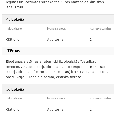
Iegūtas un iedzimtas sirdskaites. Sirds mazspējas klīniskās
izpausmes.
Lekcija
Modalitāte
Norises vieta
Kontaktstundas
Klātiene
Auditorija
2
Tēmas
Elpošanas sistēmas anatomiski fizioloģiskās īpatnības
bērniem. Akūtas elpceļu slimības un to simptomi. Hroniskas
elpceļu slimības (iedzimtas un iegūtas) bērnu vecumā. Elpceļu
obstrukcija. Bronhiālā astma, cistiskā fibroze.
Lekcija
Modalitāte
Norises vieta
Kontaktstundas
Klātiene
Auditorija
2