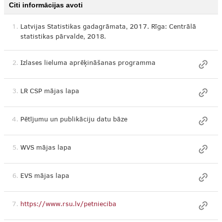
Citi informācijas avoti
1.
Latvijas Statistikas gadagrāmata, 2017. Rīga: Centrālā
statistikas pārvalde, 2018.
2.
Izlases lieluma aprēķināšanas programma
3.
LR CSP mājas lapa
4.
Pētījumu un publikāciju datu bāze
5.
WVS mājas lapa
6.
EVS mājas lapa
7.
https://www.rsu.lv/petnieciba