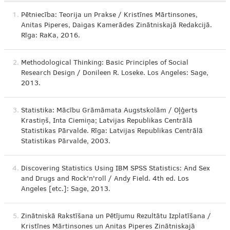
1.
Pētniecība: Teorija un Prakse / Kristīnes Mārtinsones,
Anitas Piperes, Daigas Kamerādes Zinātniskajā Redakcijā.
Rīga: RaKa, 2016.
2.
Methodological Thinking: Basic Principles of Social
Research Design / Donileen R. Loseke. Los Angeles: Sage,
2013.
3.
Statistika: Mācību Grāmāmata Augstskolām / Oļģerts
Krastiņš, Inta Ciemiņa; Latvijas Republikas Centrālā
Statistikas Pārvalde. Rīga: Latvijas Republikas Centrālā
Statistikas Pārvalde, 2003.
4.
Discovering Statistics Using IBM SPSS Statistics: And Sex
and Drugs and Rock'n'roll / Andy Field. 4th ed. Los
Angeles [etc.]: Sage, 2013.
5.
Zinātniskā Rakstīšana un Pētījumu Rezultātu Izplatīšana /
Kristīnes Mārtinsones un Anitas Piperes Zinātniskajā