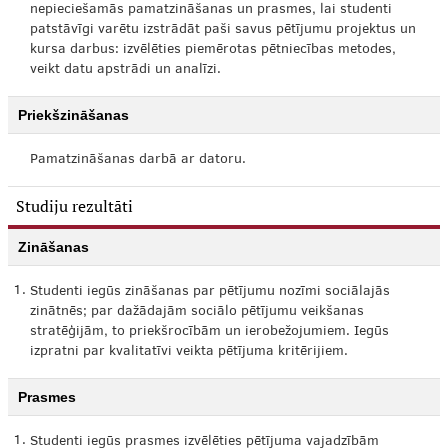
nepieciešamās pamatzināšanas un prasmes, lai studenti
patstāvīgi varētu izstrādāt paši savus pētījumu projektus un
kursa darbus: izvēlēties piemērotas pētniecības metodes,
veikt datu apstrādi un analīzi.
Priekšzināšanas
Pamatzināšanas darbā ar datoru.
Studiju rezultāti
Zināšanas
1.
Studenti iegūs zināšanas par pētījumu nozīmi sociālajās
zinātnēs; par dažādajām sociālo pētījumu veikšanas
stratēģijām, to priekšrocībām un ierobežojumiem. Iegūs
izpratni par kvalitatīvi veikta pētījuma kritērijiem.
Prasmes
1.
Studenti iegūs prasmes izvēlēties pētījuma vajadzībām