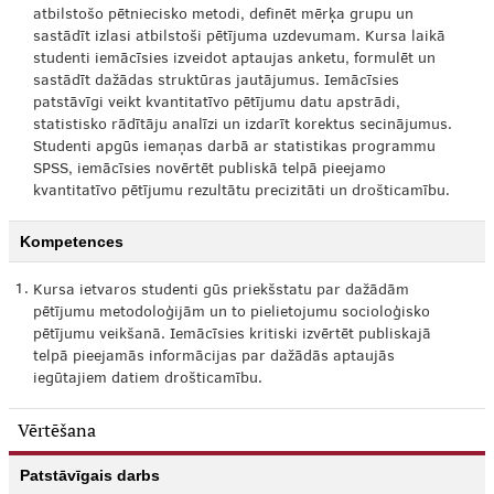
atbilstošo pētniecisko metodi, definēt mērķa grupu un
sastādīt izlasi atbilstoši pētījuma uzdevumam. Kursa laikā
studenti iemācīsies izveidot aptaujas anketu, formulēt un
sastādīt dažādas struktūras jautājumus. Iemācīsies
patstāvīgi veikt kvantitatīvo pētījumu datu apstrādi,
statistisko rādītāju analīzi un izdarīt korektus secinājumus.
Studenti apgūs iemaņas darbā ar statistikas programmu
SPSS, iemācīsies novērtēt publiskā telpā pieejamo
kvantitatīvo pētījumu rezultātu precizitāti un drošticamību.
Kompetences
1.
Kursa ietvaros studenti gūs priekšstatu par dažādām
pētījumu metodoloģijām un to pielietojumu socioloģisko
pētījumu veikšanā. Iemācīsies kritiski izvērtēt publiskajā
telpā pieejamās informācijas par dažādās aptaujās
iegūtajiem datiem drošticamību.
Vērtēšana
Patstāvīgais darbs