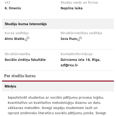
LKI
Studiju veids un forma
6. līmenis
Nepilna laika
Studiju kursa īstenotājs
Kursa vadītājs
Struktūrvienības vadītājs
Alnis Stakle
Ieva Puzo
Struktūrvienība
Kontaktinformācija
Sociālo zinātņu fakultāte
Dzirciema iela 16, Rīga,
szf@rsu.lv
Par studiju kursu
Mērķis
Iepazīstināt studentus ar sociālo pētījumu procesa loģiku,
kvantitatīvo un kvalitatīvo metodoloģiju dizainu un datu
vākšanas metodēm. Sniegt iespēju studentiem lasīt un
izprast zinātnisko literatūru sociālo pētījumu jomās. Sniegt