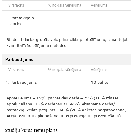
Virsraksts
% no gala vērtējuma
Vērtējums
1.
Patstāvīgais
-
-
darbs
Studenti darba grupās veic pilna cikla pilotpētījumu, izmantojot
kvantitatīvās pētījumu metodes.
Pārbaudījums
Virsraksts
% no gala vērtējuma
Vērtējums
1.
Pārbaudījums
-
10 balles
Apmeklējums – 15%, pārbaudes darbi – 25% (10% izlases
aprēķināšana, 15% darbības ar SPSS), eksāmena darbs/
patstāvīgi veikts pētījums – 60% (20% anketas sagatavošana,
40% rezultātu apkopošana, interpretācija un prezentēšana).
Studiju kursa tēmu plāns