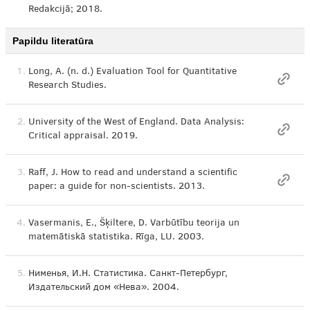
Redakcijā; 2018.
Papildu literatūra
1.
Long, A. (n. d.) Evaluation Tool for Quantitative
Research Studies.
2.
University of the West of England. Data Analysis:
Critical appraisal. 2019.
3.
Raff, J. How to read and understand a scientific
paper: a guide for non-scientists. 2013.
4.
Vasermanis, E., Šķiltere, D. Varbūtību teorija un
matemātiskā statistika. Rīga, LU. 2003.
5.
Нименья, И.Н. Статистика. Санкт-Петербург,
Издательский дом «Нева». 2004.