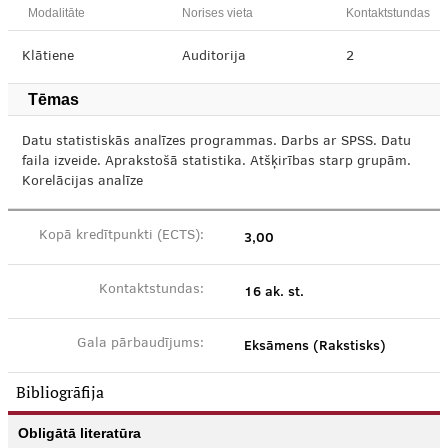
Modalitāte
Norises vieta
Kontaktstundas
Klātiene
Auditorija
2
Tēmas
Datu statistiskās analīzes programmas. Darbs ar SPSS. Datu
faila izveide. Aprakstošā statistika. Atšķirības starp grupām.
Korelācijas analīze
3,00
Kopā kredītpunkti (ECTS):
16 ak. st.
Kontaktstundas:
Eksāmens (Rakstisks)
Gala pārbaudījums:
Bibliogrāfija
Obligātā literatūra