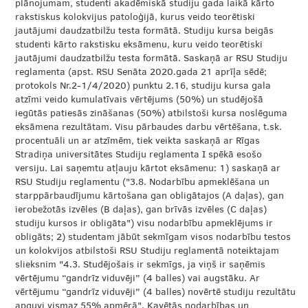
plānojumam, studenti akadēmiskā studiju gada laikā kārto
rakstiskus kolokvijus patoloģijā, kurus veido teorētiski
jautājumi daudzatbilžu testa formātā. Studiju kursa beigās
studenti kārto rakstisku eksāmenu, kuru veido teorētiski
jautājumi daudzatbilžu testa formātā. Saskaņā ar RSU Studiju
reglamenta (apst. RSU Senāta 2020.gada 21 aprīļa sēdē;
protokols Nr.2-1/4/2020) punktu 2.16, studiju kursa gala
atzīmi veido kumulatīvais vērtējums (50%) un studējošā
iegūtās patiesās zināšanas (50%) atbilstoši kursa noslēguma
eksāmena rezultātam. Visu pārbaudes darbu vērtēšana, t.sk.
procentuāli un ar atzīmēm, tiek veikta saskaņā ar Rīgas
Stradiņa universitātes Studiju reglamenta I spēkā esošo
versiju. Lai saņemtu atļauju kārtot eksāmenu: 1) saskaņā ar
RSU Studiju reglamentu ("3.8. Nodarbību apmeklēšana un
starppārbaudījumu kārtošana gan obligātajos (A daļas), gan
ierobežotās izvēles (B daļas), gan brīvās izvēles (C daļas)
studiju kursos ir obligāta") visu nodarbību apmeklējums ir
obligāts; 2) studentam jābūt sekmīgam visos nodarbību testos
un kolokvijos atbilstoši RSU Studiju reglamentā noteiktajam
slieksnim "4.3. Studējošais ir sekmīgs, ja viņš ir saņēmis
vērtējumu “gandrīz viduvēji” (4 balles) vai augstāku. Ar
vērtējumu “gandrīz viduvēji” (4 balles) novērtē studiju rezultātu
apguvi vismaz 55% apmērā". Kavētās nodarbības un