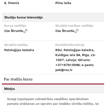
6. līmenis
Pilna laika
Studiju kursa īstenotājs
Kursa vadītājs
Struktūrvienības vadītājs
Ilze Štrumfa
Ilze Štrumfa
Struktūrvienība
Kontaktinformācija
Patoloģijas katedra
RSU, Patoloģijas katedra,
Kuldīgas iela 9A, Rīga, LV-
1007, Latvija; tālrunis:
+37167815096; e-pasts:
pak@rsu.lv
Par studiju kursu
Mērķis
Sniegt topošajiem sabiedrības veselības speciālistiem
pamata zināšanas un izpratni par biežāko slimību būtību, lai