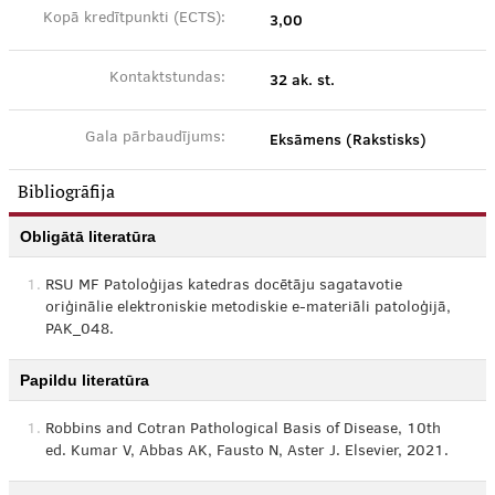
3,00
Kopā kredītpunkti (ECTS):
32 ak. st.
Kontaktstundas:
Eksāmens (Rakstisks)
Gala pārbaudījums:
Bibliogrāfija
Obligātā literatūra
1.
RSU MF Patoloģijas katedras docētāju sagatavotie
oriģinālie elektroniskie metodiskie e-materiāli patoloģijā,
PAK_048.
Papildu literatūra
1.
Robbins and Cotran Pathological Basis of Disease, 10th
ed. Kumar V, Abbas AK, Fausto N, Aster J. Elsevier, 2021.