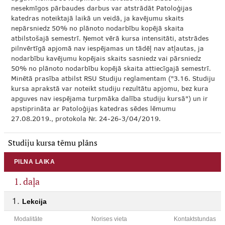
nesekmīgos pārbaudes darbus var atstrādāt Patoloģijas
katedras noteiktajā laikā un veidā, ja kavējumu skaits
nepārsniedz 50% no plānoto nodarbību kopējā skaita
atbilstošajā semestrī. Ņemot vērā kursa intensitāti, atstrādes
pilnvērtīgā apjomā nav iespējamas un tādēļ nav atļautas, ja
nodarbību kavējumu kopējais skaits sasniedz vai pārsniedz
50% no plānoto nodarbību kopējā skaita attiecīgajā semestrī.
Minētā prasība atbilst RSU Studiju reglamentam ("3.16. Studiju
kursa aprakstā var noteikt studiju rezultātu apjomu, bez kura
apguves nav iespējama turpmāka dalība studiju kursā") un ir
apstiprināta ar Patoloģijas katedras sēdes lēmumu
27.08.2019., protokola Nr. 24-26-3/04/2019.
Studiju kursa tēmu plāns
PILNA LAIKA
1. daļa
Lekcija
Modalitāte
Norises vieta
Kontaktstundas