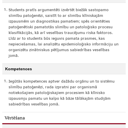
1.
Students pratīs argumentēti izvērtēt biežāk sastopamo
slimību patoģenēzi, saistīt to ar slimību klīniskajām
izpausmēm un diagnostikas pamatiem; spēs orientēties
patoģenētiski pamatotās slimību un patoloģisko procesu
klasifikācijās, kā arī veselības traucējumu riska faktoros.
Līdz ar to students būs ieguvis pamata prasmes, kas
nepieciešamas, lai analizētu epidemioloģisko informāciju un
organizētu zinātniskus pētījumus sabiedrības veselības
jomā.
Kompetences
1.
Iegūtās kompetences aptver dažādu orgānu un to sistēmu
slimību patoģenēzi, rada izpratni par organismā
notiekošajiem patoloģiskajiem procesiem kā klīnisko
izpausmju pamatu un kalpo kā bāze tālākajām studijām
sabiedrības veselības jomā.
Vērtēšana