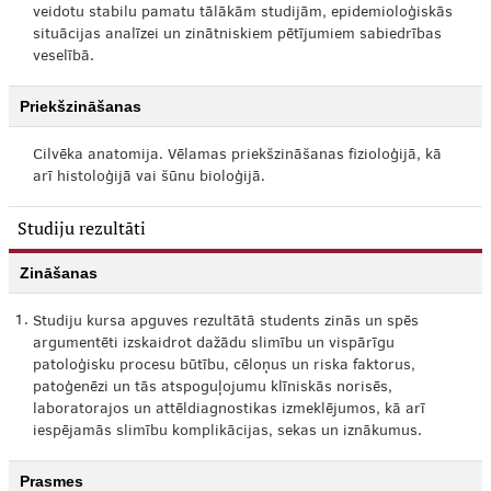
veidotu stabilu pamatu tālākām studijām, epidemioloģiskās
situācijas analīzei un zinātniskiem pētījumiem sabiedrības
veselībā.
Priekšzināšanas
Cilvēka anatomija. Vēlamas priekšzināšanas fizioloģijā, kā
arī histoloģijā vai šūnu bioloģijā.
Studiju rezultāti
Zināšanas
1.
Studiju kursa apguves rezultātā students zinās un spēs
argumentēti izskaidrot dažādu slimību un vispārīgu
patoloģisku procesu būtību, cēloņus un riska faktorus,
patoģenēzi un tās atspoguļojumu klīniskās norisēs,
laboratorajos un attēldiagnostikas izmeklējumos, kā arī
iespējamās slimību komplikācijas, sekas un iznākumus.
Prasmes