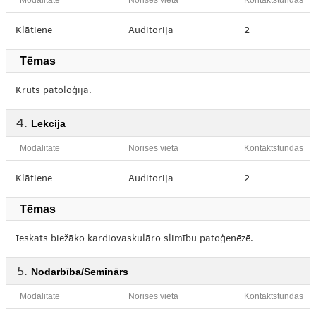
Modalitāte
Norises vieta
Kontaktstundas
Klātiene
Auditorija
2
Tēmas
Krūts patoloģija.
Lekcija
Modalitāte
Norises vieta
Kontaktstundas
Klātiene
Auditorija
2
Tēmas
Ieskats biežāko kardiovaskulāro slimību patoģenēzē.
Nodarbība/Seminārs
Modalitāte
Norises vieta
Kontaktstundas