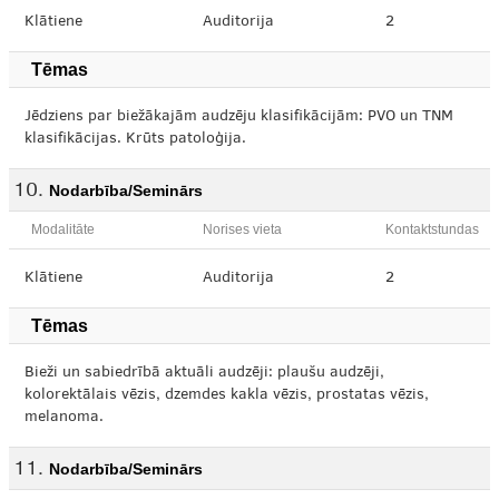
Klātiene
Auditorija
2
Tēmas
Jēdziens par biežākajām audzēju klasifikācijām: PVO un TNM
klasifikācijas. Krūts patoloģija.
Nodarbība/Seminārs
Modalitāte
Norises vieta
Kontaktstundas
Klātiene
Auditorija
2
Tēmas
Bieži un sabiedrībā aktuāli audzēji: plaušu audzēji,
kolorektālais vēzis, dzemdes kakla vēzis, prostatas vēzis,
melanoma.
Nodarbība/Seminārs