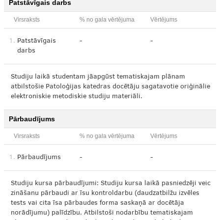
Patstāvīgais darbs
Virsraksts
% no gala vērtējuma
Vērtējums
1.
Patstāvīgais
-
-
darbs
Studiju laikā studentam jāapgūst tematiskajam plānam
atbilstošie Patoloģijas katedras docētāju sagatavotie oriģinālie
elektroniskie metodiskie studiju materiāli.
Pārbaudījums
Virsraksts
% no gala vērtējuma
Vērtējums
1.
Pārbaudījums
-
-
Studiju kursa pārbaudījumi: Studiju kursa laikā pasniedzēji veic
zināšanu pārbaudi ar īsu kontroldarbu (daudzatbilžu izvēles
tests vai cita īsa pārbaudes forma saskaņā ar docētāja
norādījumu) palīdzību. Atbilstoši nodarbību tematiskajam