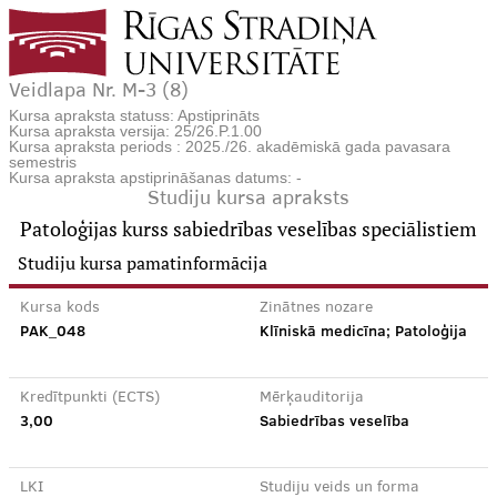
Veidlapa Nr. M-3 (8)
Kursa apraksta statuss: Apstiprināts
Kursa apraksta versija: 25/26.P.1.00
Kursa apraksta periods : 2025./26. akadēmiskā gada pavasara
semestris
Kursa apraksta apstiprināšanas datums: -
Studiju kursa apraksts
Patoloģijas kurss sabiedrības veselības speciālistiem
Studiju kursa pamatinformācija
Kursa kods
Zinātnes nozare
PAK_048
Klīniskā medicīna; Patoloģija
Kredītpunkti (ECTS)
Mērķauditorija
3,00
Sabiedrības veselība
LKI
Studiju veids un forma