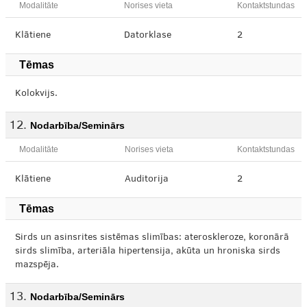
Modalitāte
Norises vieta
Kontaktstundas
Klātiene
Datorklase
2
Tēmas
Kolokvijs.
Nodarbība/Seminārs
Modalitāte
Norises vieta
Kontaktstundas
Klātiene
Auditorija
2
Tēmas
Sirds un asinsrites sistēmas slimības: ateroskleroze, koronārā
sirds slimība, arteriāla hipertensija, akūta un hroniska sirds
mazspēja.
Nodarbība/Seminārs