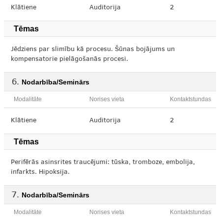
Klātiene
Auditorija
2
Tēmas
Jēdziens par slimību kā procesu. Šūnas bojājums un
kompensatorie pielāgošanās procesi.
Nodarbība/Seminārs
Modalitāte
Norises vieta
Kontaktstundas
Klātiene
Auditorija
2
Tēmas
Perifērās asinsrites traucējumi: tūska, tromboze, embolija,
infarkts. Hipoksija.
Nodarbība/Seminārs
Modalitāte
Norises vieta
Kontaktstundas