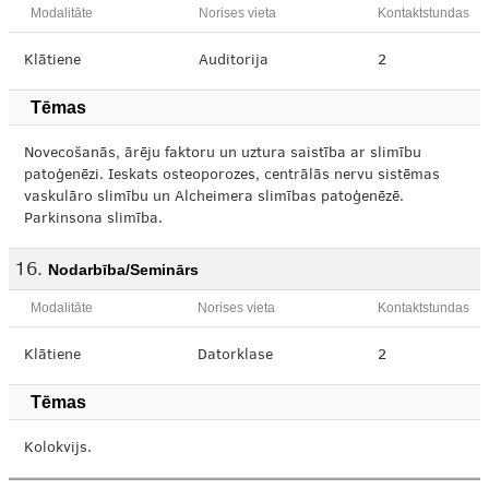
Modalitāte
Norises vieta
Kontaktstundas
Klātiene
Auditorija
2
Tēmas
Novecošanās, ārēju faktoru un uztura saistība ar slimību
patoģenēzi. Ieskats osteoporozes, centrālās nervu sistēmas
vaskulāro slimību un Alcheimera slimības patoģenēzē.
Parkinsona slimība.
Nodarbība/Seminārs
Modalitāte
Norises vieta
Kontaktstundas
Klātiene
Datorklase
2
Tēmas
Kolokvijs.