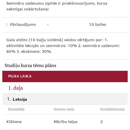
Semināru uzdevumu izpilde ir priekšnosacījums, kursa
sekmīgai nokārtošanai
2.
Pārbaudījums
-
10 balles
Gala atzīmi (10 baļļu sistēmā) veidos vērtējumi par: 1.
aktivitāte lekcijās un semināros: 10% 2. semināra uzdevumi:
60% 3. eksāmens: 30%.
Studiju kursa tēmu plāns
PILNA LAIKA
1. daļa
Lekcija
Modalitāte
Norises vieta
Kontaktstundas
Klātiene
Mācību telpa
2