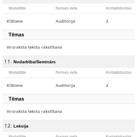
Modalitāte
Norises vieta
Kontaktstundas
Klātiene
Auditorija
2
Tēmas
Virsraksta tekstu rakstīšana
Nodarbība/Seminārs
Modalitāte
Norises vieta
Kontaktstundas
Klātiene
Auditorija
2
Tēmas
Virsraksta tekstu rakstīšana
Lekcija
Modalitāte
Norises vieta
Kontaktstundas