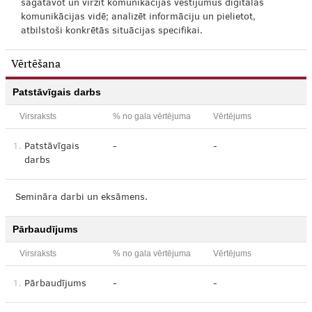
sagatavot un virzīt komunikācijas vēstījumus digitālās
komunikācijas vidē; analizēt informāciju un pielietot,
atbilstoši konkrētās situācijas specifikai.
Vērtēšana
Patstāvīgais darbs
Virsraksts
% no gala vērtējuma
Vērtējums
1.
Patstāvīgais
-
-
darbs
Semināra darbi un eksāmens.
Pārbaudījums
Virsraksts
% no gala vērtējuma
Vērtējums
1.
Pārbaudījums
-
-