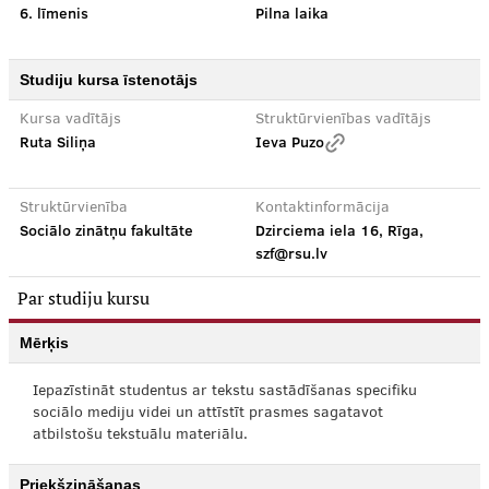
6. līmenis
Pilna laika
Studiju kursa īstenotājs
Kursa vadītājs
Struktūrvienības vadītājs
Ruta Siliņa
Ieva Puzo
Struktūrvienība
Kontaktinformācija
Sociālo zinātņu fakultāte
Dzirciema iela 16, Rīga,
szf@rsu.lv
Par studiju kursu
Mērķis
Iepazīstināt studentus ar tekstu sastādīšanas specifiku
sociālo mediju videi un attīstīt prasmes sagatavot
atbilstošu tekstuālu materiālu.
Priekšzināšanas