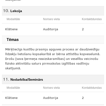
skatījumā.
Lekcija
Modalitāte
Norises vieta
Kontaktstundas
Klātiene
Auditorija
2
Tēmas
Mērķtiecīgs kustību prasmju apguves process ar daudzveidīgu
līdzekļu lietošanu kopsakarībā ar bērna attīstību kopveselumā.
Drošu (sava ķermeņa neaizskaramības) un veselību veicinošu
fizisko aktivitāšu saturs pirmsskolas izglītības vadlīniju
skatījumā.
Nodarbība/Seminārs
Modalitāte
Norises vieta
Kontaktstundas
Klātiene
Auditorija
2