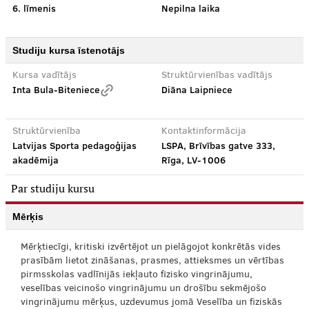
6. līmenis
Nepilna laika
Studiju kursa īstenotājs
Kursa vadītājs
Struktūrvienības vadītājs
Inta Bula-Biteniece
Diāna Laipniece
Struktūrvienība
Kontaktinformācija
Latvijas Sporta pedagoģijas
LSPA, Brīvības gatve 333,
akadēmija
Rīga, LV-1006
Par studiju kursu
Mērķis
Mērķtiecīgi, kritiski izvērtējot un pielāgojot konkrētās vides
prasībām lietot zināšanas, prasmes, attieksmes un vērtības
pirmsskolas vadlīnijās iekļauto fizisko vingrinājumu,
veselības veicinošo vingrinājumu un drošību sekmējošo
vingrinājumu mērķus, uzdevumus jomā Veselība un fiziskās