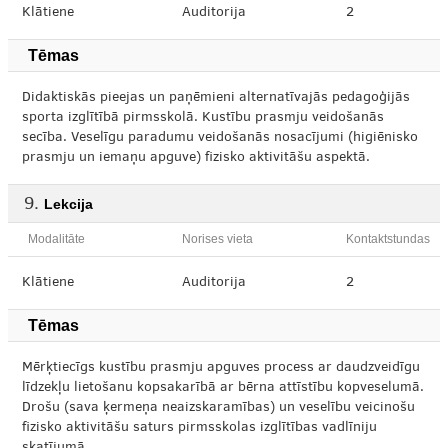
Klātiene
Auditorija
2
Tēmas
Didaktiskās pieejas un paņēmieni alternatīvajās pedagoģijās
sporta izglītībā pirmsskolā. Kustību prasmju veidošanās
secība. Veselīgu paradumu veidošanās nosacījumi (higiēnisko
prasmju un iemaņu apguve) fizisko aktivitāšu aspektā.
Lekcija
Modalitāte
Norises vieta
Kontaktstundas
Klātiene
Auditorija
2
Tēmas
Mērķtiecīgs kustību prasmju apguves process ar daudzveidīgu
līdzekļu lietošanu kopsakarībā ar bērna attīstību kopveselumā.
Drošu (sava ķermeņa neaizskaramības) un veselību veicinošu
fizisko aktivitāšu saturs pirmsskolas izglītības vadlīniju