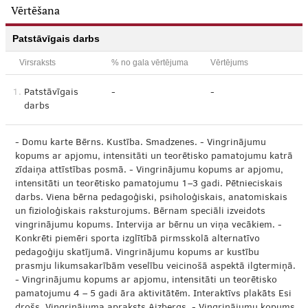
Vērtēšana
Patstāvīgais darbs
Virsraksts
% no gala vērtējuma
Vērtējums
1.
Patstāvīgais
-
-
darbs
- Domu karte Bērns. Kustība. Smadzenes. - Vingrinājumu
kopums ar apjomu, intensitāti un teorētisko pamatojumu katrā
zīdaiņa attīstības posmā. - Vingrinājumu kopums ar apjomu,
intensitāti un teorētisko pamatojumu 1–3 gadi. Pētnieciskais
darbs. Viena bērna pedagoģiski, psiholoģiskais, anatomiskais
un fizioloģiskais raksturojums. Bērnam speciāli izveidots
vingrinājumu kopums. Intervija ar bērnu un viņa vecākiem. -
Konkrēti piemēri sporta izglītībā pirmsskolā alternatīvo
pedagoģiju skatījumā. Vingrinājumu kopums ar kustību
prasmju likumsakarībām veselību veicinošā aspektā ilgtermiņā.
- Vingrinājumu kopums ar apjomu, intensitāti un teorētisko
pamatojumu 4 – 5 gadi āra aktivitātēm. Interaktīvs plakāts Esi