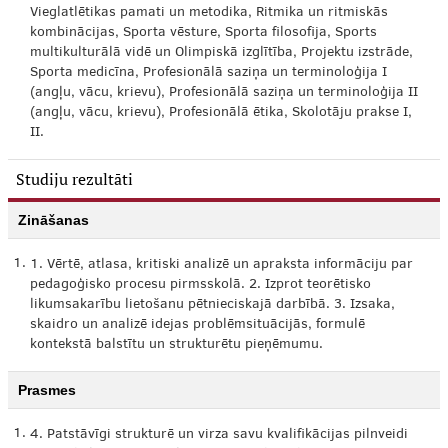
Vieglatlētikas pamati un metodika, Ritmika un ritmiskās
kombinācijas, Sporta vēsture, Sporta filosofija, Sports
multikulturālā vidē un Olimpiskā izglītība, Projektu izstrāde,
Sporta medicīna, Profesionālā saziņa un terminoloģija I
(angļu, vācu, krievu), Profesionālā saziņa un terminoloģija II
(angļu, vācu, krievu), Profesionālā ētika, Skolotāju prakse I,
II.
Studiju rezultāti
Zināšanas
1.
1. Vērtē, atlasa, kritiski analizē un apraksta informāciju par
pedagoģisko procesu pirmsskolā. 2. Izprot teorētisko
likumsakarību lietošanu pētnieciskajā darbībā. 3. Izsaka,
skaidro un analizē idejas problēmsituācijās, formulē
kontekstā balstītu un strukturētu pieņēmumu.
Prasmes
1.
4. Patstāvīgi strukturē un virza savu kvalifikācijas pilnveidi