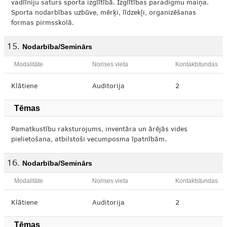
vadlīniju saturs sporta izglītībā. Izglītības paradigmu maiņa.
Sporta nodarbības uzbūve, mērķi, līdzekļi, organizēšanas
formas pirmsskolā.
Nodarbība/Seminārs
Modalitāte
Norises vieta
Kontaktstundas
Klātiene
Auditorija
2
Tēmas
Pamatkustību raksturojums, inventāra un ārējās vides
pielietošana, atbilstoši vecumposma īpatnībām.
Nodarbība/Seminārs
Modalitāte
Norises vieta
Kontaktstundas
Klātiene
Auditorija
2
Tēmas