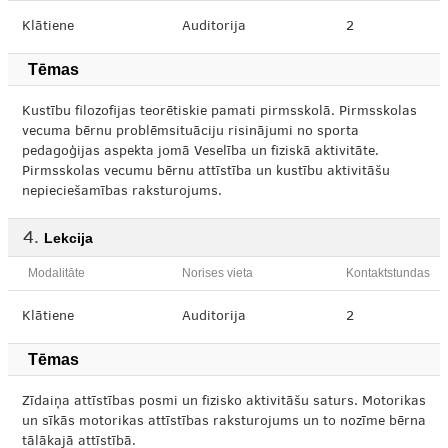
Klātiene
Auditorija
2
Tēmas
Kustību filozofijas teorētiskie pamati pirmsskolā. Pirmsskolas
vecuma bērnu problēmsituāciju risinājumi no sporta
pedagoģijas aspekta jomā Veselība un fiziskā aktivitāte.
Pirmsskolas vecumu bērnu attīstība un kustību aktivitāšu
nepieciešamības raksturojums.
Lekcija
Modalitāte
Norises vieta
Kontaktstundas
Klātiene
Auditorija
2
Tēmas
Zīdaiņa attīstības posmi un fizisko aktivitāšu saturs. Motorikas
un sīkās motorikas attīstības raksturojums un to nozīme bērna
tālākajā attīstībā.