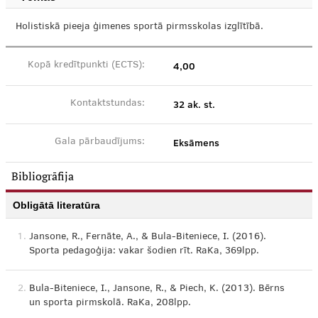
Holistiskā pieeja ģimenes sportā pirmsskolas izglītībā.
4,00
Kopā kredītpunkti (ECTS):
32 ak. st.
Kontaktstundas:
Eksāmens
Gala pārbaudījums:
Bibliogrāfija
Obligātā literatūra
1.
Jansone, R., Fernāte, A., & Bula-Biteniece, I. (2016).
Sporta pedagoģija: vakar šodien rīt. RaKa, 369lpp.
2.
Bula-Biteniece, I., Jansone, R., & Piech, K. (2013). Bērns
un sporta pirmskolā. RaKa, 208lpp.