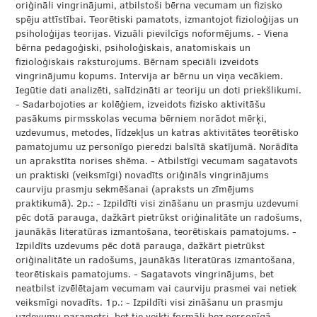
oriģināli vingrinājumi, atbilstoši bērna vecumam un fizisko
spēju attīstībai. Teorētiski pamatots, izmantojot fizioloģijas un
psiholoģijas teorijas. Vizuāli pievilcīgs noformējums. - Viena
bērna pedagoģiski, psiholoģiskais, anatomiskais un
fizioloģiskais raksturojums. Bērnam speciāli izveidots
vingrinājumu kopums. Intervija ar bērnu un viņa vecākiem.
Iegūtie dati analizēti, salīdzināti ar teoriju un doti priekšlikumi.
- Sadarbojoties ar kolēģiem, izveidots fizisko aktivitāšu
pasākums pirmsskolas vecuma bērniem norādot mērķi,
uzdevumus, metodes, līdzekļus un katras aktivitātes teorētisko
pamatojumu uz personīgo pieredzi balsītā skatījumā. Norādīta
un aprakstīta norises shēma. - Atbilstīgi vecumam sagatavots
un praktiski (veiksmīgi) novadīts oriģināls vingrinājums
caurviju prasmju sekmēšanai (apraksts un zīmējums
praktikumā). 2p.: - Izpildīti visi zināšanu un prasmju uzdevumi
pēc dotā parauga, dažkārt pietrūkst oriģinalitāte un radošums,
jaunākās literatūras izmantošana, teorētiskais pamatojums. -
Izpildīts uzdevums pēc dotā parauga, dažkārt pietrūkst
oriģinalitāte un radošums, jaunākās literatūras izmantošana,
teorētiskais pamatojums. - Sagatavots vingrinājums, bet
neatbilst izvēlētajam vecumam vai caurviju prasmei vai netiek
veiksmīgi novadīts. 1p.: - Izpildīti visi zināšanu un prasmju