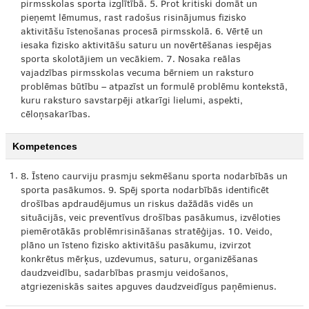
pirmsskolas sporta izglītībā. 5. Prot kritiski domāt un
pieņemt lēmumus, rast radošus risinājumus fizisko
aktivitāšu īstenošanas procesā pirmsskolā. 6. Vērtē un
iesaka fizisko aktivitāšu saturu un novērtēšanas iespējas
sporta skolotājiem un vecākiem. 7. Nosaka reālas
vajadzības pirmsskolas vecuma bērniem un raksturo
problēmas būtību – atpazīst un formulē problēmu kontekstā,
kuru raksturo savstarpēji atkarīgi lielumi, aspekti,
cēloņsakarības.
Kompetences
1.
8. Īsteno caurviju prasmju sekmēšanu sporta nodarbībās un
sporta pasākumos. 9. Spēj sporta nodarbībās identificēt
drošības apdraudējumus un riskus dažādās vidēs un
situācijās, veic preventīvus drošības pasākumus, izvēloties
piemērotākās problēmrisināšanas stratēģijas. 10. Veido,
plāno un īsteno fizisko aktivitāšu pasākumu, izvirzot
konkrētus mērķus, uzdevumus, saturu, organizēšanas
daudzveidību, sadarbības prasmju veidošanos,
atgriezeniskās saites apguves daudzveidīgus paņēmienus.