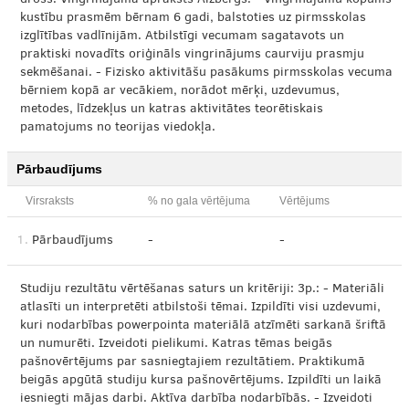
drošs. Vingrinājuma apraksts Aizbergs. - Vingrinājumu kopums
kustību prasmēm bērnam 6 gadi, balstoties uz pirmsskolas
izglītības vadlīnijām. Atbilstīgi vecumam sagatavots un
praktiski novadīts oriģināls vingrinājums caurviju prasmju
sekmēšanai. - Fizisko aktivitāšu pasākums pirmsskolas vecuma
bērniem kopā ar vecākiem, norādot mērķi, uzdevumus,
metodes, līdzekļus un katras aktivitātes teorētiskais
pamatojums no teorijas viedokļa.
Pārbaudījums
Virsraksts
% no gala vērtējuma
Vērtējums
1.
Pārbaudījums
-
-
Studiju rezultātu vērtēšanas saturs un kritēriji: 3p.: - Materiāli
atlasīti un interpretēti atbilstoši tēmai. Izpildīti visi uzdevumi,
kuri nodarbības powerpointa materiālā atzīmēti sarkanā šriftā
un numurēti. Izveidoti pielikumi. Katras tēmas beigās
pašnovērtējums par sasniegtajiem rezultātiem. Praktikumā
beigās apgūtā studiju kursa pašnovērtējums. Izpildīti un laikā
iesniegti mājas darbi. Aktīva darbība nodarbībās. - Izveidoti