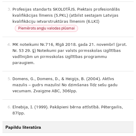
3.
Profesijas standarts SKOLOTĀJS. Piektais profesionālās
kvalifikācijas līmenis (5.PKL) (atbilst sestajam Latvijas
kvalifikāciju ietvarstruktūras līmenim (6.LKI)
Piemērots angļu valodas plūsmai
4.
MK noteikumi Nr.716, Rīgā 2018. gada 21. novembrī (prot.
Nr. 53 29. §) Noteikumi par valsts pirmsskolas izglītības
vadlīnijām un pirmsskolas izglītības programmu
paraugiem.
5.
Domens, G., Domens, D., & Heigijs, B. (2004). Aktīvs
mazulis – gudrs mazulis! No dzimšanas līdz sešu gadu
vecumam. Zvaigzne ABC, 306lpp.
6.
Elnebija, I. (1999). Pakāpieni bērna attīstībā. Pētergailis,
87lpp.
Papildu literatūra