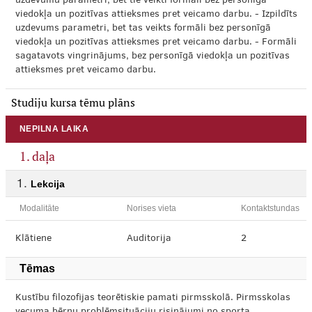
uzdevumu parametri, bet tie veikti formāli bez personīgā
viedokļa un pozitīvas attieksmes pret veicamo darbu. - Izpildīts
uzdevums parametri, bet tas veikts formāli bez personīgā
viedokļa un pozitīvas attieksmes pret veicamo darbu. - Formāli
sagatavots vingrinājums, bez personīgā viedokļa un pozitīvas
attieksmes pret veicamo darbu.
Studiju kursa tēmu plāns
NEPILNA LAIKA
1. daļa
Lekcija
Modalitāte
Norises vieta
Kontaktstundas
Klātiene
Auditorija
2
Tēmas
Kustību filozofijas teorētiskie pamati pirmsskolā. Pirmsskolas