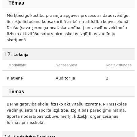
Tēmas
Mērķtiecīgs kustību prasmju apguves process ar daudzveidīgu
līdzekļu lietošanu kopsakarībā ar bērna attīstību kopveselumā.
Drošu (sava ķermeņa neaizskaramības) un veselību veicinošu
fizisko aktivitāšu saturs pirmsskolas izglītības vadlīniju
skatījumā.
Lekcija
Modalitāte
Norises vieta
Kontaktstundas
Klātiene
Auditorija
2
Tēmas
Bērna gatavība skolai fizisko aktivitāšu izpratnē. Pirmsskolas
vadlīniju saturs sporta izglītībā. Izglītības paradigmu maiņa.
Sporta nodarbības uzbūve, mērķi, līdzekļi, organizēšanas
formas pirmsskolā.