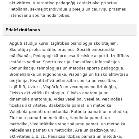
aktivitātes. Alternatīvo pedagoģiju didaktisko principu
lietošana, sekmējot individuālu pieeju un caurviju prasmes
īstenošanu sporta nodarbībās.
Priekšzināšanas
Apgūti studiju kursi: Izglītības psiholoģija skolotājiem,
Skolotāju profesionālās prasmes, Sociāli emocionālā
mācīšanās, Pedagoģiskā procesa tiesiskie aspekti, Izglītības
iestādes vadība, Sporta teorija, Inovatīvas informācijas
komunikāciju tehnoloģijas un metodes sporta pedagoģijā,
Biomehānika un ergonomika, Vispārīgā un fizisko aktivitāšu
bioķīmija, Kvantitatīvā pētniecība sporta un veselības
izglītībā, Uzturs, Vispārīgā un vecumposmu fizioloģija,
Fizisko aktivitāšu fizioloģija, Cilvēka anatomija un
dinamiskā anatomija, Vides veselība, Veselību veicinošās
fiziskās aktivitātes, Basketbola pamati un metodika,
Volejbola pamati un metodika, Futbola pamati un metodika,
Florbola pamati un metodika, Handbola pamati un
metodika, Vieglatlētikas vingrinājumu pamati un metodika,
Peldēšanas pamati un metodika, Āra un piedzīvojumu
aktivitātes I, II, III, Pašaizsardzības pamati un metodika,