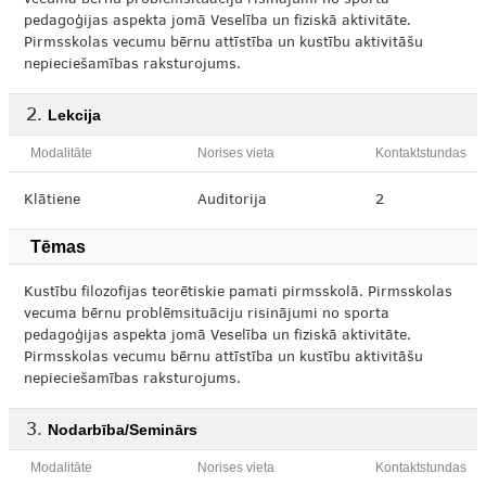
vecuma bērnu problēmsituāciju risinājumi no sporta
pedagoģijas aspekta jomā Veselība un fiziskā aktivitāte.
Pirmsskolas vecumu bērnu attīstība un kustību aktivitāšu
nepieciešamības raksturojums.
Lekcija
Modalitāte
Norises vieta
Kontaktstundas
Klātiene
Auditorija
2
Tēmas
Kustību filozofijas teorētiskie pamati pirmsskolā. Pirmsskolas
vecuma bērnu problēmsituāciju risinājumi no sporta
pedagoģijas aspekta jomā Veselība un fiziskā aktivitāte.
Pirmsskolas vecumu bērnu attīstība un kustību aktivitāšu
nepieciešamības raksturojums.
Nodarbība/Seminārs
Modalitāte
Norises vieta
Kontaktstundas