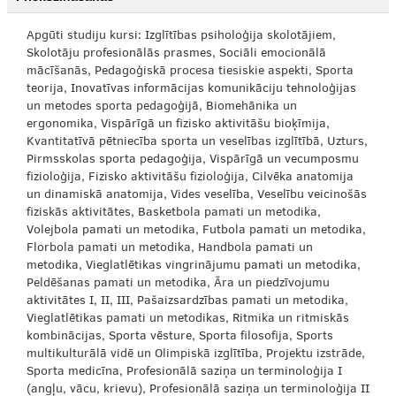
Apgūti studiju kursi: Izglītības psiholoģija skolotājiem,
Skolotāju profesionālās prasmes, Sociāli emocionālā
mācīšanās, Pedagoģiskā procesa tiesiskie aspekti, Sporta
teorija, Inovatīvas informācijas komunikāciju tehnoloģijas
un metodes sporta pedagoģijā, Biomehānika un
ergonomika, Vispārīgā un fizisko aktivitāšu bioķīmija,
Kvantitatīvā pētniecība sporta un veselības izglītībā, Uzturs,
Pirmsskolas sporta pedagoģija, Vispārīgā un vecumposmu
fizioloģija, Fizisko aktivitāšu fizioloģija, Cilvēka anatomija
un dinamiskā anatomija, Vides veselība, Veselību veicinošās
fiziskās aktivitātes, Basketbola pamati un metodika,
Volejbola pamati un metodika, Futbola pamati un metodika,
Florbola pamati un metodika, Handbola pamati un
metodika, Vieglatlētikas vingrinājumu pamati un metodika,
Peldēšanas pamati un metodika, Āra un piedzīvojumu
aktivitātes I, II, III, Pašaizsardzības pamati un metodika,
Vieglatlētikas pamati un metodikas, Ritmika un ritmiskās
kombinācijas, Sporta vēsture, Sporta filosofija, Sports
multikulturālā vidē un Olimpiskā izglītība, Projektu izstrāde,
Sporta medicīna, Profesionālā saziņa un terminoloģija I
(angļu, vācu, krievu), Profesionālā saziņa un terminoloģija II