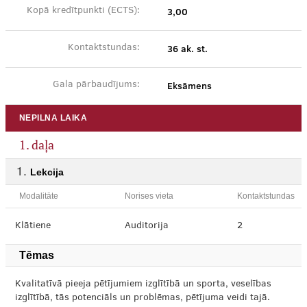
3,00
Kopā kredītpunkti (ECTS):
36 ak. st.
Kontaktstundas:
Eksāmens
Gala pārbaudījums:
NEPILNA LAIKA
1. daļa
Lekcija
Modalitāte
Norises vieta
Kontaktstundas
Klātiene
Auditorija
2
Tēmas
Kvalitatīvā pieeja pētījumiem izglītībā un sporta, veselības
izglītībā, tās potenciāls un problēmas, pētījuma veidi tajā.