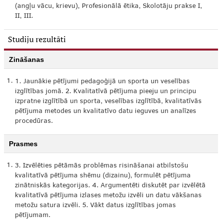
(angļu vācu, krievu), Profesionālā ētika, Skolotāju prakse I,
II, III.
Studiju rezultāti
Zināšanas
1.
1. Jaunākie pētījumi pedagoģijā un sporta un veselības
izglītības jomā. 2. Kvalitatīvā pētījuma pieeju un principu
izpratne izglītībā un sporta, veselības izglītībā, kvalitatīvās
pētījuma metodes un kvalitatīvo datu ieguves un analīzes
procedūras.
Prasmes
1.
3. Izvēlēties pētāmās problēmas risināšanai atbilstošu
kvalitatīvā pētījuma shēmu (dizainu), formulēt pētījuma
zinātniskās kategorijas. 4. Argumentēti diskutēt par izvēlētā
kvalitatīvā pētījuma izlases metožu izvēli un datu vākšanas
metožu satura izvēli. 5. Vākt datus izglītības jomas
pētījumam.