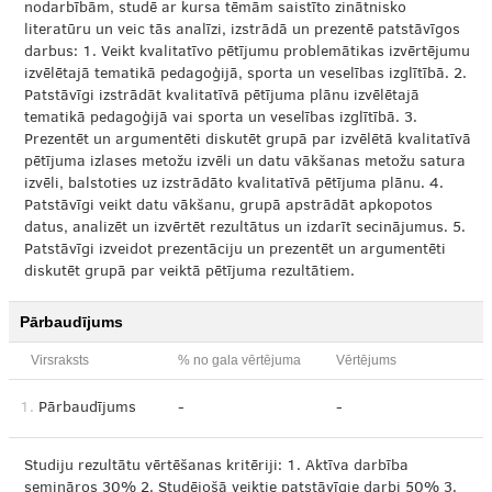
nodarbībām, studē ar kursa tēmām saistīto zinātnisko
literatūru un veic tās analīzi, izstrādā un prezentē patstāvīgos
darbus: 1. Veikt kvalitatīvo pētījumu problemātikas izvērtējumu
izvēlētajā tematikā pedagoģijā, sporta un veselības izglītībā. 2.
Patstāvīgi izstrādāt kvalitatīvā pētījuma plānu izvēlētajā
tematikā pedagoģijā vai sporta un veselības izglītībā. 3.
Prezentēt un argumentēti diskutēt grupā par izvēlētā kvalitatīvā
pētījuma izlases metožu izvēli un datu vākšanas metožu satura
izvēli, balstoties uz izstrādāto kvalitatīvā pētījuma plānu. 4.
Patstāvīgi veikt datu vākšanu, grupā apstrādāt apkopotos
datus, analizēt un izvērtēt rezultātus un izdarīt secinājumus. 5.
Patstāvīgi izveidot prezentāciju un prezentēt un argumentēti
diskutēt grupā par veiktā pētījuma rezultātiem.
Pārbaudījums
Virsraksts
% no gala vērtējuma
Vērtējums
1.
Pārbaudījums
-
-
Studiju rezultātu vērtēšanas kritēriji: 1. Aktīva darbība
semināros 30% 2. Studējošā veiktie patstāvīgie darbi 50% 3.