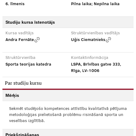
6. līmenis
Pilna laika; Nepilna laika
Studiju kursa īstenotājs
Kursa vadītājs
Struktūrvienības vadītājs
Andra Fernāte
Uģis Ciematnieks
Struktūrvienība
Kontaktinformācija
Sporta teorijas katedra
LSPA, Brīvības gatve 333,
Rīga, LV-1006
Par studiju kursu
Mērķis
Sekmēt studējošo kompetences attīstību kvalitatīvā pētījuma
metodoloģijas pielietošanā problēmu risināšanā sporta un
veselības izglītībā.
Priekšzināšanas