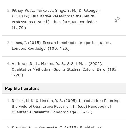
2.
Pitney, W. A., Parker, J., Singe, S. M., & Potteiger,
K. (2019). Qualitative Research: in the Health
Professions (1st ed.). Thorofare, NJ: Routledge.
(1.-79.)
3.
Jones, I. (2015). Research methods for sports studies.
London: Routledge, (100.-126.)
4.
Andrews, D., L., Mason, D., S., & Silk M. L. (2005).
Qualitative Methods in Sports Studies. Oxford: Berg, (185.
-226.)
Papildu literatūra
1.
Denzin, N. K. & Lincoln, Y. S. (2005). Introduction: Entering
the Field of Qualitative Research. In (eds) Handbook of
Qualitative Research. London: Sage. (1.-32.)
2.
Kroplijs, A., & Raščevska, M. (2010). Kvalitatīvās