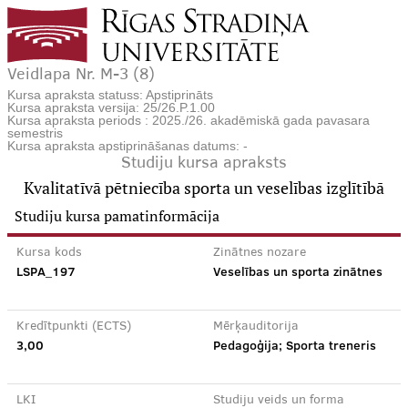
Veidlapa Nr. M-3 (8)
Kursa apraksta statuss: Apstiprināts
Kursa apraksta versija: 25/26.P.1.00
Kursa apraksta periods : 2025./26. akadēmiskā gada pavasara
semestris
Kursa apraksta apstiprināšanas datums: -
Studiju kursa apraksts
Kvalitatīvā pētniecība sporta un veselības izglītībā
Studiju kursa pamatinformācija
Kursa kods
Zinātnes nozare
LSPA_197
Veselības un sporta zinātnes
Kredītpunkti (ECTS)
Mērķauditorija
3,00
Pedagoģija; Sporta treneris
LKI
Studiju veids un forma