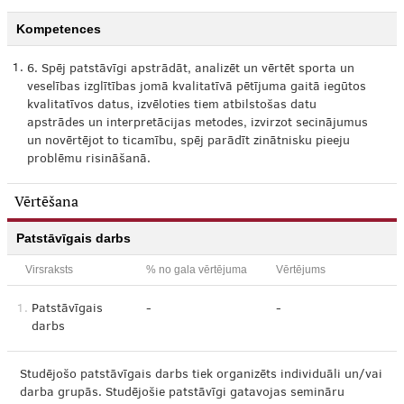
Kompetences
1.
6. Spēj patstāvīgi apstrādāt, analizēt un vērtēt sporta un
veselības izglītības jomā kvalitatīvā pētījuma gaitā iegūtos
kvalitatīvos datus, izvēloties tiem atbilstošas datu
apstrādes un interpretācijas metodes, izvirzot secinājumus
un novērtējot to ticamību, spēj parādīt zinātnisku pieeju
problēmu risināšanā.
Vērtēšana
Patstāvīgais darbs
Virsraksts
% no gala vērtējuma
Vērtējums
1.
Patstāvīgais
-
-
darbs
Studējošo patstāvīgais darbs tiek organizēts individuāli un/vai
darba grupās. Studējošie patstāvīgi gatavojas semināru