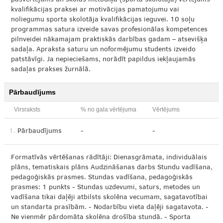
pašvērtējums un skolas metodiķa (sporta skolotāja) vērtējums
kvalifikācijas praksei ar motivācijas pamatojumu vai
noliegumu sporta skolotāja kvalifikācijas ieguvei. 10 soļu
programmas satura izveide savas profesionālas kompetences
pilnveidei nākamajam praktiskās darbības gadam – atsevišķa
sadaļa. Apraksta saturu un noformējumu students izveido
patstāvīgi. Ja nepieciešams, norādīt papildus iekļaujamās
sadaļas prakses žurnālā.
Pārbaudījums
Virsraksts
% no gala vērtējuma
Vērtējums
1.
Pārbaudījums
-
-
Formatīvās vērtēšanas rādītāji: Dienasgrāmata, individuālais
plāns, tematiskais plāns Audzināšanas darbs Stundu vadīšana,
pedagoģiskās prasmes. Stundas vadīšana, pedagoģiskās
prasmes: 1 punkts - Stundas uzdevumi, saturs, metodes un
vadīšana tikai daļēji atbilsts skolēna vecumam, sagatavotībai
un standarta prasībām. - Nodarbību vieta daļēji sagatavota. -
Ne vienmēr pārdomāta skolēna drošība stundā. - Sporta