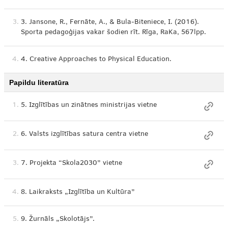
3.
3. Jansone, R., Fernāte, A., & Bula-Biteniece, I. (2016).
Sporta pedagoģijas vakar šodien rīt. Rīga, RaKa, 567lpp.
4.
4. Creative Approaches to Physical Education.
Papildu literatūra
1.
5. Izglītības un zinātnes ministrijas vietne
2.
6. Valsts izglītības satura centra vietne
3.
7. Projekta “Skola2030” vietne
4.
8. Laikraksts „Izglītība un Kultūra”
5.
9. Žurnāls „Skolotājs”.