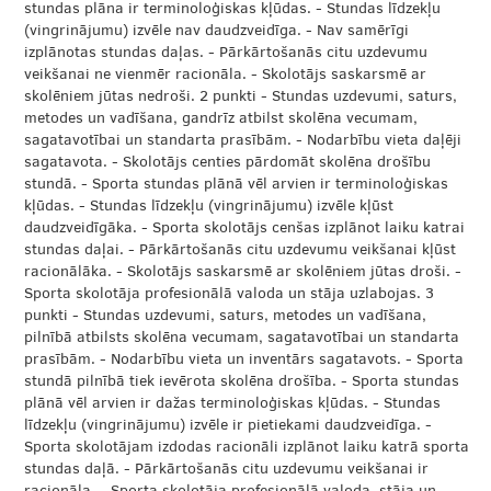
stundas plāna ir terminoloģiskas kļūdas. - Stundas līdzekļu
(vingrinājumu) izvēle nav daudzveidīga. - Nav samērīgi
izplānotas stundas daļas. - Pārkārtošanās citu uzdevumu
veikšanai ne vienmēr racionāla. - Skolotājs saskarsmē ar
skolēniem jūtas nedroši. 2 punkti - Stundas uzdevumi, saturs,
metodes un vadīšana, gandrīz atbilst skolēna vecumam,
sagatavotībai un standarta prasībām. - Nodarbību vieta daļēji
sagatavota. - Skolotājs centies pārdomāt skolēna drošību
stundā. - Sporta stundas plānā vēl arvien ir terminoloģiskas
kļūdas. - Stundas līdzekļu (vingrinājumu) izvēle kļūst
daudzveidīgāka. - Sporta skolotājs cenšas izplānot laiku katrai
stundas daļai. - Pārkārtošanās citu uzdevumu veikšanai kļūst
racionālāka. - Skolotājs saskarsmē ar skolēniem jūtas droši. -
Sporta skolotāja profesionālā valoda un stāja uzlabojas. 3
punkti - Stundas uzdevumi, saturs, metodes un vadīšana,
pilnībā atbilsts skolēna vecumam, sagatavotībai un standarta
prasībām. - Nodarbību vieta un inventārs sagatavots. - Sporta
stundā pilnībā tiek ievērota skolēna drošība. - Sporta stundas
plānā vēl arvien ir dažas terminoloģiskas kļūdas. - Stundas
līdzekļu (vingrinājumu) izvēle ir pietiekami daudzveidīga. -
Sporta skolotājam izdodas racionāli izplānot laiku katrā sporta
stundas daļā. - Pārkārtošanās citu uzdevumu veikšanai ir