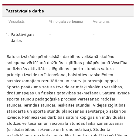
Patstāvīgais darbs
Virsraksts
% no gala vērtējuma
Vērtējums
1.
Patstāvīgais
-
-
darbs
Satura izstrāde pētnieciskās darbības veikšanā skolēnu
snieguma vērtēšanā dažādās izglītības pakāpēs jomā Veselība
un fiziskās aktivitātes. Jēgpilnas sporta stundas satura
principu izveide un īstenošana, balstoties uz skolēniem
sasniedzamajiem rezultātiem un caurviju prasmju apguvi.
Sporta pasākuma satura izveide ar mērķi skolēnu veselības,
drošumspējas un fiziskās gatavības sekmēšanai. Satura izveide
sporta stundu pedagoģiskā procesa vērtēšanai: radošai
stundai, ierindas stundai, ieskaites stundai. Vidējās izglītības
standarta un sporta stundu plānošanas savstarpējo sakarību
izveide. Pētnieciskās darbības saturs kopīgās un individuālās
slodzes vērtēšanai un racionāla stundas laika izmantošanai
(sirdsdarbības frekvence un hronometrāža). Studenta