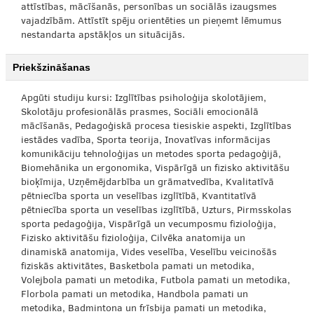
attīstības, mācīšanās, personības un sociālās izaugsmes
vajadzībām. Attīstīt spēju orientēties un pieņemt lēmumus
nestandarta apstākļos un situācijās.
Priekšzināšanas
Apgūti studiju kursi: Izglītības psiholoģija skolotājiem,
Skolotāju profesionālās prasmes, Sociāli emocionālā
mācīšanās, Pedagoģiskā procesa tiesiskie aspekti, Izglītības
iestādes vadība, Sporta teorija, Inovatīvas informācijas
komunikāciju tehnoloģijas un metodes sporta pedagoģijā,
Biomehānika un ergonomika, Vispārīgā un fizisko aktivitāšu
bioķīmija, Uzņēmējdarbība un grāmatvedība, Kvalitatīvā
pētniecība sporta un veselības izglītībā, Kvantitatīvā
pētniecība sporta un veselības izglītībā, Uzturs, Pirmsskolas
sporta pedagoģija, Vispārīgā un vecumposmu fizioloģija,
Fizisko aktivitāšu fizioloģija, Cilvēka anatomija un
dinamiskā anatomija, Vides veselība, Veselību veicinošās
fiziskās aktivitātes, Basketbola pamati un metodika,
Volejbola pamati un metodika, Futbola pamati un metodika,
Florbola pamati un metodika, Handbola pamati un
metodika, Badmintona un frīsbija pamati un metodika,