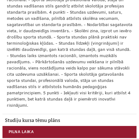
racionāla. - Sporta skolotāja profesionālā valoda, stāja un
stundas vadīšanas stils gandrīz atbilst skolotāja profesijas
standarta prasībām. 4 punkti - Stundas uzdevumi, saturs,
metodes un vadīšana, pilnībā atbilsts skolēna vecumam,
sagatavotībai un standarta prasībām. - Nodarbībai sagatavota
vieta, ir daudzveidīgs inventārs. - Skolēni zina, izprot un ievēro
drošību sporta stundā. - Sporta stundas plānā praktiski nav
terminoloģiskas kļūdas. - Stundas līdzekļi (vingrinājumi) ir
izvēlēti daudzveidīgi, gan katrā stundas daļā, gan visā stundā.
- Stundas laiks izmantots racionāli, izmantots muzikāls
pavadījums. - Pārkārtošanās uzdevumu veikšana ir pilnībā
racionāla, viens nostādījuma veids kalpo par sākuma stāvokli
cita uzdevuma uzsākšanai. - Sporta skolotāja gatavošanās
sporta stundai, profesionālā valoda, stāja un stundas
vadīšanas stils ir atbilstošs humānās pedagoģijas
pamatprincipiem. 5 punkti - Iekļauti visi kritēriji, kuri atbilst 4
punktiem, bet katrā stundas daļā ir piemēroti inovatīvi
risinājumi.
Studiju kursa tēmu plāns
PILNA LAIKA