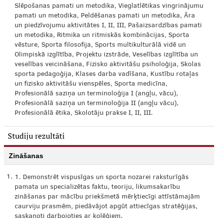
Slēpošanas pamati un metodika, Vieglatlētikas vingrinājumu
pamati un metodika, Peldēšanas pamati un metodika, Āra
un piedzīvojumu aktivitātes I, II, III, Pašaizsardzības pamati
un metodika, Ritmika un ritmiskās kombinācijas, Sporta
vēsture, Sporta filosofija, Sports multikulturālā vidē un
Olimpiskā izglītība, Projektu izstrāde, Veselības izglītība un
veselības veicināšana, Fizisko aktivitāšu psiholoģija, Skolas
sporta pedagoģija, Klases darba vadīšana, Kustību rotaļas
un fizisko aktivitāšu vienspēles, Sporta medicīna,
Profesionālā saziņa un terminoloģija I (angļu, vācu),
Profesionālā saziņa un terminoloģija II (angļu vācu),
Profesionālā ētika, Skolotāju prakse I, II, III.
Studiju rezultāti
Zināšanas
1.
1. Demonstrēt vispusīgas un sporta nozarei raksturīgās
pamata un specializētas faktu, teoriju, likumsakarību
zināšanas par mācību priekšmetā mērķtiecīgi attīstāmajām
caurviju prasmēm, piedāvājot apgūt attiecīgas stratēģijas,
saskaņoti darbojoties ar kolēģiem.