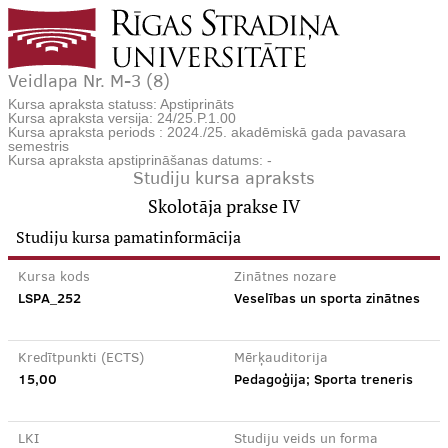
Veidlapa Nr. M-3 (8)
Kursa apraksta statuss: Apstiprināts
Kursa apraksta versija: 24/25.P.1.00
Kursa apraksta periods : 2024./25. akadēmiskā gada pavasara
semestris
Kursa apraksta apstiprināšanas datums: -
Studiju kursa apraksts
Skolotāja prakse IV
Studiju kursa pamatinformācija
Kursa kods
Zinātnes nozare
LSPA_252
Veselības un sporta zinātnes
Kredītpunkti (ECTS)
Mērķauditorija
15,00
Pedagoģija; Sporta treneris
LKI
Studiju veids un forma