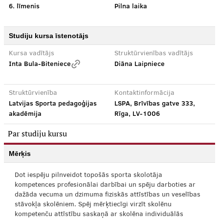
6. līmenis
Pilna laika
Studiju kursa īstenotājs
Kursa vadītājs
Struktūrvienības vadītājs
Inta Bula-Biteniece
Diāna Laipniece
Struktūrvienība
Kontaktinformācija
Latvijas Sporta pedagoģijas
LSPA, Brīvības gatve 333,
akadēmija
Rīga, LV-1006
Par studiju kursu
Mērķis
Dot iespēju pilnveidot topošās sporta skolotāja
kompetences profesionālai darbībai un spēju darboties ar
dažāda vecuma un dzimuma fiziskās attīstības un veselības
stāvokļa skolēniem. Spēj mērķtiecīgi virzīt skolēnu
kompetenču attīstību saskaņā ar skolēna individuālās