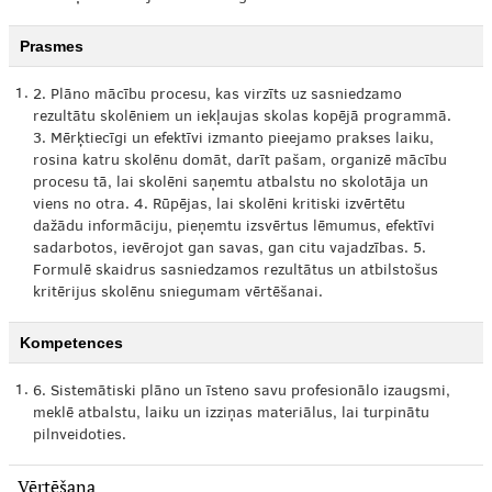
Prasmes
1.
2. Plāno mācību procesu, kas virzīts uz sasniedzamo
rezultātu skolēniem un iekļaujas skolas kopējā programmā.
3. Mērķtiecīgi un efektīvi izmanto pieejamo prakses laiku,
rosina katru skolēnu domāt, darīt pašam, organizē mācību
procesu tā, lai skolēni saņemtu atbalstu no skolotāja un
viens no otra. 4. Rūpējas, lai skolēni kritiski izvērtētu
dažādu informāciju, pieņemtu izsvērtus lēmumus, efektīvi
sadarbotos, ievērojot gan savas, gan citu vajadzības. 5.
Formulē skaidrus sasniedzamos rezultātus un atbilstošus
kritērijus skolēnu sniegumam vērtēšanai.
Kompetences
1.
6. Sistemātiski plāno un īsteno savu profesionālo izaugsmi,
meklē atbalstu, laiku un izziņas materiālus, lai turpinātu
pilnveidoties.
Vērtēšana