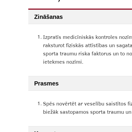
Zināšanas
1.
Izpratīs medicīniskās kontroles nozī
raksturot fiziskās attīstības un saga
sporta traumu riska faktorus un to n
ietekmes nozīmi.
Prasmes
1.
Spēs novērtēt ar veselību saistītos f
biežāk sastopamos sporta traumu un v