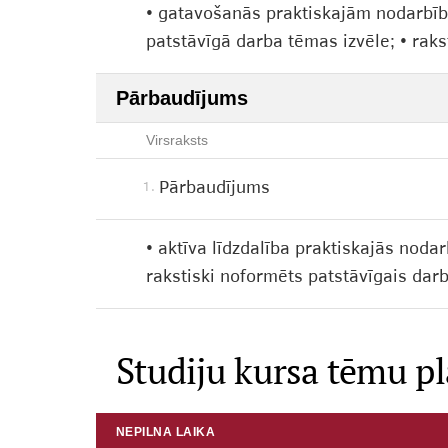
• gatavošanās praktiskajām nodarbībā
patstāvīgā darba tēmas izvēle; • rak
Pārbaudījums
Virsraksts
Pārbaudījums
1.
• aktīva līdzdalība praktiskajās noda
rakstiski noformēts patstāvīgais darb
Studiju kursa tēmu p
NEPILNA LAIKA