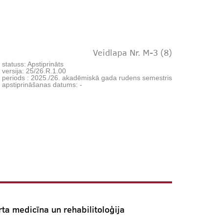
Veidlapa Nr. M-3 (8)
statuss: Apstiprināts
 versija: 25/26.R.1.00
 periods : 2025./26. akadēmiskā gada rudens semestris
 apstiprināšanas datums: -
rta medicīna un rehabilitoloģija