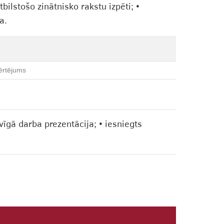
lstošo zinātnisko rakstu izpēti; •
a.
ērtējums
vīgā darba prezentācija; • iesniegts