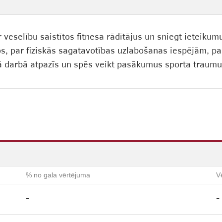
 veselību saistītos fitnesa rādītājus un sniegt ieteiku
s, par fiziskās sagatavotības uzlabošanas iespējām, pa
 darbā atpazīs un spēs veikt pasākumus sporta traumu
% no gala vērtējuma
V
-
-