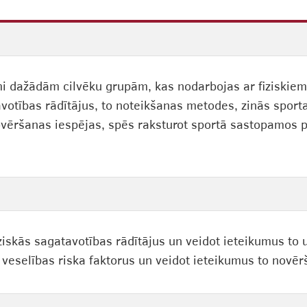
mi dažādām cilvēku grupām, kas nodarbojas ar fiziskie
tavotības rādītājus, to noteikšanas metodes, zinās spor
ovēršanas iespējas, spēs raksturot sportā sastopamos pa
iziskās sagatavotības rādītājus un veidot ieteikumus to 
eselības riska faktorus un veidot ieteikumus to novēr