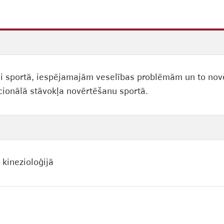
oli sportā, iespējamajām veselības problēmām un to no
kcionālā stāvokļa novērtēšanu sportā.
 kinezioloģijā