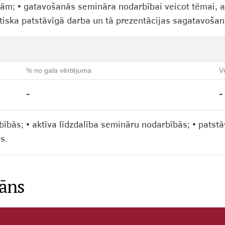
m; • gatavošanās semināra nodarbībai veicot tēmai, atbi
stiska patstāvīgā darba un tā prezentācijas sagatavošan
% no gala vērtējuma
V
-
-
rbībās; • aktīva līdzdalība semināru nodarbībās; • patstā
s.
lāns