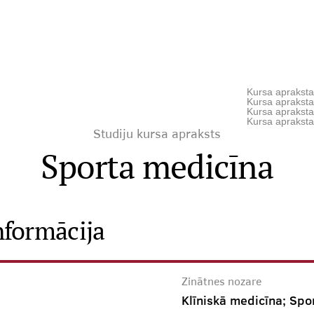
Kursa apraksta 
Kursa apraksta
Kursa apraksta
Kursa apraksta
Studiju kursa apraksts
Sporta medicīna
nformācija
Zinātnes nozare
Klīniskā medicīna; Spo