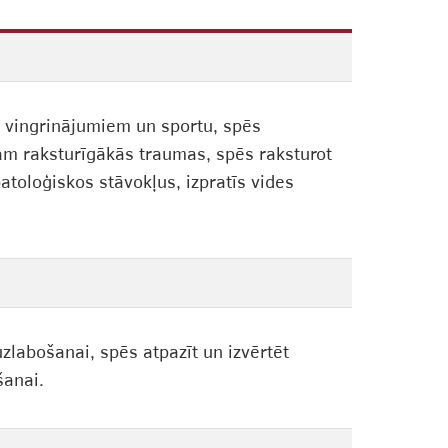
m vingrinājumiem un sportu, spēs
tam raksturīgākās traumas, spēs raksturot
toloģiskos stāvokļus, izpratīs vides
uzlabošanai, spēs atpazīt un izvērtēt
šanai.