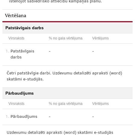
īstenojot sabiedrisko attiecību kampaņas plānu.
Vērtēšana
Patstāvīgais darbs
Virsraksts
% no gala vērtējuma
Vērtējums
1.
Patstāvīgais
-
-
darbs
Četri patstāvīgie darbi. Uzdevumu detalizēti apraksti (word)
skatāmi e-studijās.
Pārbaudījums
Virsraksts
% no gala vērtējuma
Vērtējums
1.
Pārbaudījums
-
-
Uzdevumu detalizēti apraksti (word) skatāmi e-studijās