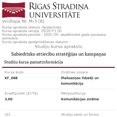
Veidlapa Nr. M-3 (8)
Kursa apraksta statuss: Apstiprināts
Kursa apraksta versija: 25/26.P.1.00
Kursa apraksta periods : 2025./26. akadēmiskā gada pavasara
semestris
Kursa apraksta apstiprināšanas datums: -
Studiju kursa apraksts
Sabiedrisko attiecību stratēģijas un kampaņas
Studiju kursa pamatinformācija
Kursa kods
Zinātnes nozare
KF_068
Plašsaziņas līdzekļi un
komunikācija
Kredītpunkti (ECTS)
Mērķauditorija
3,00
Komunikācijas zinātne
LKI
Studiju veids un forma