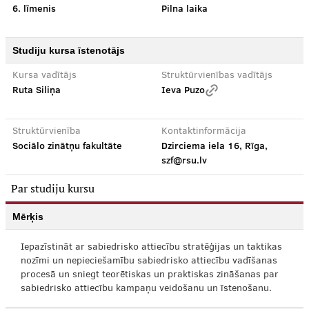
6. līmenis
Pilna laika
Studiju kursa īstenotājs
Kursa vadītājs
Struktūrvienības vadītājs
Ruta Siliņa
Ieva Puzo
Struktūrvienība
Kontaktinformācija
Sociālo zinātņu fakultāte
Dzirciema iela 16, Rīga,
szf@rsu.lv
Par studiju kursu
Mērķis
Iepazīstināt ar sabiedrisko attiecību stratēģijas un taktikas
nozīmi un nepieciešamību sabiedrisko attiecību vadīšanas
procesā un sniegt teorētiskas un praktiskas zināšanas par
sabiedrisko attiecību kampaņu veidošanu un īstenošanu.