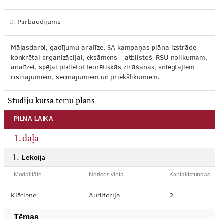
2.
Pārbaudījums
-
-
Mājasdarbi, gadījumu analīze, SA kampaņas plāna izstrāde
konkrētai organizācijai, eksāmens – atbilstoši RSU nolikumam,
analīzei, spējai pielietot teorētiskās zināšanas, sniegtajiem
risinājumiem, secinājumiem un priekšlikumiem.
Studiju kursa tēmu plāns
PILNA LAIKA
1. daļa
Lekcija
Modalitāte
Norises vieta
Kontaktstundas
Klātiene
Auditorija
2
Tēmas