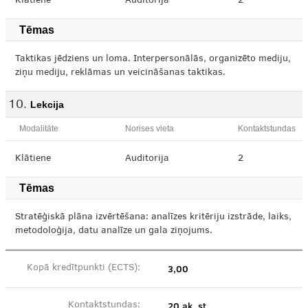
Klātiene
Auditorija
2
Tēmas
Taktikas jēdziens un loma. Interpersonālās, organizēto mediju,
ziņu mediju, reklāmas un veicināšanas taktikas.
Lekcija
Modalitāte
Norises vieta
Kontaktstundas
Klātiene
Auditorija
2
Tēmas
Stratēģiskā plāna izvērtēšana: analīzes kritēriju izstrāde, laiks,
metodoloģija, datu analīze un gala ziņojums.
3,00
Kopā kredītpunkti (ECTS):
20 ak. st.
Kontaktstundas: