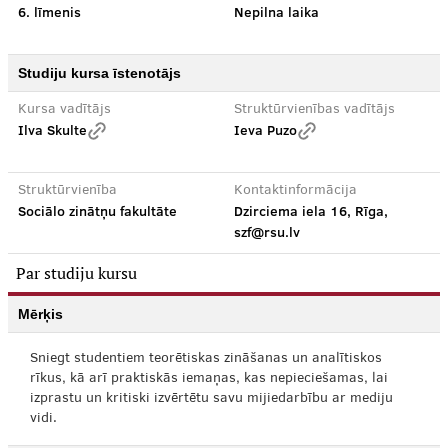
6. līmenis
Nepilna laika
Studiju kursa īstenotājs
Kursa vadītājs
Struktūrvienības vadītājs
Ilva Skulte
Ieva Puzo
Struktūrvienība
Kontaktinformācija
Sociālo zinātņu fakultāte
Dzirciema iela 16, Rīga,
szf@rsu.lv
Par studiju kursu
Mērķis
Sniegt studentiem teorētiskas zināšanas un analītiskos
rīkus, kā arī praktiskās iemaņas, kas nepieciešamas, lai
izprastu un kritiski izvērtētu savu mijiedarbību ar mediju
vidi.