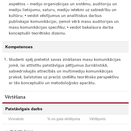
aspektos – mediju organizācijas un sistēmu, auditoriju un
mediju lietojumu, saturu, mediju ietekmi uz sabiedrību un
kultūru; • veidot vēstījumus un analītiskus darbus
publiskajai komunikācijai, ņemot vērā masu auditorijas un
masu komunikācijas specifiku; • veidot bakalaura darba
konceptuāli teorētisko dizainu.
Kompetences
1.
Studenti spēj pielietot savas zināšanas masu komunikācijas
jomā, lai attīstītu patstāvīgus pētījumus žurnālistikā,
sabiedriskajās attiecībās un multimediju komunikācijas
praksē, balstoties uz precīzi izvēlētu teorētisko perspektīvu
ar tās konceptuālo un metodoloģisko aparātu.
Vērtēšana
Patstāvīgais darbs
Virsraksts
% no gala vērtējuma
Vērtējums