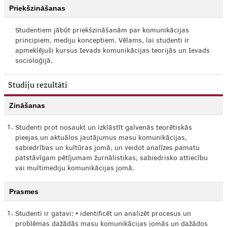
Priekšzināšanas
Studentiem jābūt priekšzināšanām par komunikācijas
principiem, mediju konceptiem. Vēlams, lai studenti ir
apmeklējuši kursus Ievads komunikācijas teorijās un Ievads
socioloģijā.
Studiju rezultāti
Zināšanas
1.
Studenti prot nosaukt un izklāstīt galvenās teorētiskās
pieejas un aktuālos jautājumus masu komunikācijas,
sabiedrības un kultūras jomā, un veidot analīzes pamatu
patstāvīgam pētījumam žurnālistikas, sabiedrisko attiecību
vai multimediju komunikācijas jomā.
Prasmes
1.
Studenti ir gatavi: • identificēt un analizēt procesus un
problēmas dažādās masu komunikācijas jomās un dažādos