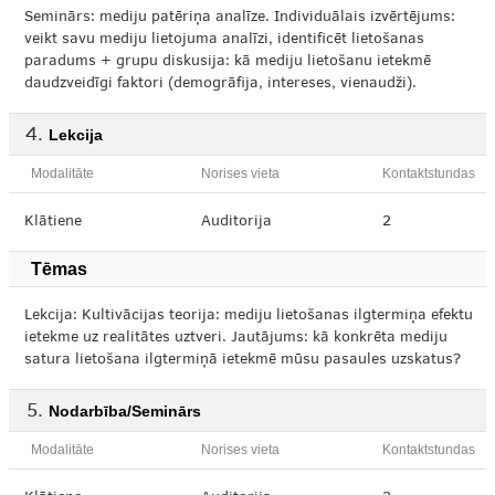
Seminārs: mediju patēriņa analīze. Individuālais izvērtējums:
veikt savu mediju lietojuma analīzi, identificēt lietošanas
paradums + grupu diskusija: kā mediju lietošanu ietekmē
daudzveidīgi faktori (demogrāfija, intereses, vienaudži).
Lekcija
Modalitāte
Norises vieta
Kontaktstundas
Klātiene
Auditorija
2
Tēmas
Lekcija: Kultivācijas teorija: mediju lietošanas ilgtermiņa efektu
ietekme uz realitātes uztveri. Jautājums: kā konkrēta mediju
satura lietošana ilgtermiņā ietekmē mūsu pasaules uzskatus?
Nodarbība/Seminārs
Modalitāte
Norises vieta
Kontaktstundas