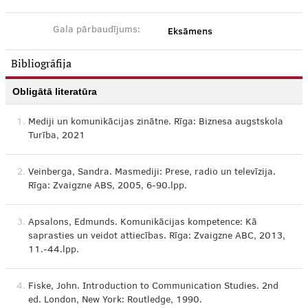
Eksāmens
Gala pārbaudījums:
Bibliogrāfija
Obligātā literatūra
1.
Mediji un komunikācijas zinātne. Rīga: Biznesa augstskola
Turība, 2021
2.
Veinberga, Sandra. Masmediji: Prese, radio un televīzija.
Rīga: Zvaigzne ABS, 2005, 6-90.lpp.
3.
Apsalons, Edmunds. Komunikācijas kompetence: Kā
saprasties un veidot attiecības. Rīga: Zvaigzne ABC, 2013,
11.-44.lpp.
4.
Fiske, John. Introduction to Communication Studies. 2nd
ed. London, New York: Routledge, 1990.