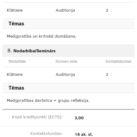
Klātiene
Auditorija
2
Tēmas
Medijpratība un kritiskā domāšana.
Nodarbība/Seminārs
Modalitāte
Norises vieta
Kontaktstundas
Klātiene
Auditorija
2
Tēmas
Medijpratības darbnīca + grupu refleksija.
3,00
Kopā kredītpunkti (ECTS):
16 ak. st.
Kontaktstundas: