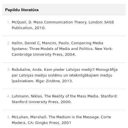
Papildu literatūra
1.
McQuail, D. Mass Communication Theory. London: SAGE
Publication, 2010.
2.
Hallin, Daniel C, Mancini, Paolo. Comparing Media
Systems: Three Models of Media and Politics. New York:
Cambridge University Press, 2004.
3.
Rožukalne, Anda. Kam pieder Latvijas mediji? Monogrāfija
par Latvijas mediju sistēmu un ietekmīgākajiem mediju
īpašniekiem. Rīga: Zinātne, 2013.
4.
Luhmann, Niklas. The Reality of the Mass Media. Stanford:
Stanford University Press, 2000.
5.
McLuhan, Marshall. The Medium is the Message. Corte
Madera, CA: Gingko Press, 2001