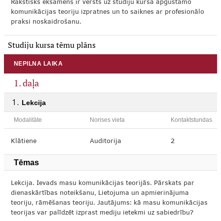
Rakstisks eksāmens ir vērsts uz studiju kursā apgūstamo
komunikācijas teoriju izpratnes un to saiknes ar profesionālo
praksi noskaidrošanu.
Studiju kursa tēmu plāns
NEPILNA LAIKA
1. daļa
Lekcija
Modalitāte
Norises vieta
Kontaktstundas
Klātiene
Auditorija
2
Tēmas
Lekcija. Ievads masu komunikācijas teorijās. Pārskats par
dienaskārtības noteikšanu, Lietojuma un apmierinājuma
teoriju, rāmēšanas teoriju. Jautājums: kā masu komunikācijas
teorijas var palīdzēt izprast mediju ietekmi uz sabiedrību?