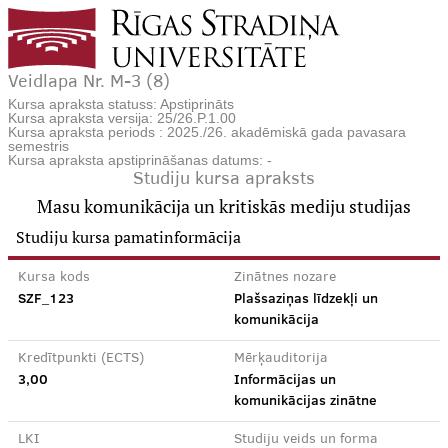
Veidlapa Nr. M-3 (8)
Kursa apraksta statuss: Apstiprināts
Kursa apraksta versija: 25/26.P.1.00
Kursa apraksta periods : 2025./26. akadēmiskā gada pavasara
semestris
Kursa apraksta apstiprināšanas datums: -
Studiju kursa apraksts
Masu komunikācija un kritiskās mediju studijas
Studiju kursa pamatinformācija
Kursa kods
Zinātnes nozare
SZF_123
Plašsaziņas līdzekļi un
komunikācija
Kredītpunkti (ECTS)
Mērķauditorija
3,00
Informācijas un
komunikācijas zinātne
LKI
Studiju veids un forma