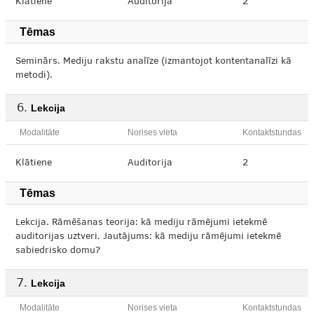
Klātiene
Auditorija
2
Tēmas
Seminārs. Mediju rakstu analīze (izmantojot kontentanalīzi kā
metodi).
Lekcija
Modalitāte
Norises vieta
Kontaktstundas
Klātiene
Auditorija
2
Tēmas
Lekcija. Rāmēšanas teorija: kā mediju rāmējumi ietekmē
auditorijas uztveri. Jautājums: kā mediju rāmējumi ietekmē
sabiedrisko domu?
Lekcija
Modalitāte
Norises vieta
Kontaktstundas