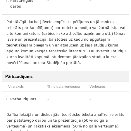
1.
Patstāvīgais
-
-
darbs
Patstāvīgā darba (jāveic empīrisks pētījums un jāiesniedz
referāts par šo pētījumu) par noteiktu mediju vai žurnālistu, vai
citu komunikatoru (sabiedrisko attiecību uzņēmumu utt.) tēmas
izvēle un prezentācija, balstoties uz kādu no apgūtajām
teorētiskajām pieejām un ar atsaucēm uz šajā studiju kursā
apgūto komunikācijas teorētisko literatūru. Lai izvērtētu studiju
kursa kvalitāti kopumā, studentam jāaizpilda studiju kursa
novērtēšanas anketa Studējošo portālā.
Pārbaudījums
Virsraksts
% no gala vērtējuma
Vērtējums
1.
Pārbaudījums
-
-
Dalība lekcijās un diskusijās, teorētisko tekstu analīze, referāts
par patstāvīgo darbu un tā prezentācija (50% no gala
vērtējuma) un rakstisks eksāmens (50% no gala vērtējuma).