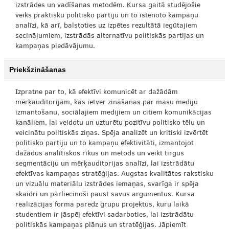
izstrādes un vadīšanas metodēm. Kursa gaitā studējošie
veiks praktisku politisko partiju un to īstenoto kampaņu
analīzi, kā arī, balstoties uz izpētes rezultātā iegūtajiem
secinājumiem, izstrādās alternatīvu politiskās partijas un
kampaņas piedāvājumu.
Priekšzināšanas
Izpratne par to, kā efektīvi komunicēt ar dažādām
mērķauditorijām, kas ietver zināšanas par masu mediju
izmantošanu, sociālajiem medijiem un citiem komunikācijas
kanāliem, lai veidotu un uzturētu pozitīvu politisko tēlu un
veicinātu politiskās ziņas. Spēja analizēt un kritiski izvērtēt
politisko partiju un to kampaņu efektivitāti, izmantojot
dažādus analītiskos rīkus un metods un veikt tirgus
segmentāciju un mērķauditorijas analīzi, lai izstrādātu
efektīvas kampaņas stratēģijas. Augstas kvalitātes rakstisku
un vizuālu materiālu izstrādes iemaņas, svarīga ir spēja
skaidri un pārliecinoši paust savus argumentus. Kursa
realizācijas forma paredz grupu projektus, kuru laikā
studentiem ir jāspēj efektīvi sadarboties, lai izstrādātu
politiskās kampaņas plānus un stratēģijas. Jāpiemīt