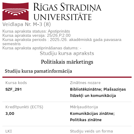
Veidlapa Nr. M-3 (8)
Kursa apraksta statuss: Apstiprināts
Kursa apraksta versija: 25/26.P.2.00
Kursa apraksta periods : 2025./26. akadēmiskā gada pavasara
semestris
Kursa apraksta apstiprināšanas datums: -
Studiju kursa apraksts
Politiskais mārketings
Studiju kursa pamatinformācija
Kursa kods
Zinātnes nozare
SZF_291
Bibliotēkzinātne; Plašsaziņas
līdzekļi un komunikācija
Kredītpunkti (ECTS)
Mērķauditorija
3,00
Komunikācijas zinātne;
Politikas zinātne
LKI
Studiju veids un forma