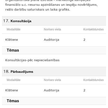
organizatoriskā plāna izstrāde - mārketinga kampaņas
finansiālo u.c. resursu apzināšanas un iespēju novērtējums,
reālo darbību saturiskais un laika grafiks.
Konsultācija
Modalitāte
Norises vieta
Kontaktstundas
Klātiene
Auditorija
2
Tēmas
Konsultācijas-pēc nepieciešamības
Pārbaudījums
Modalitāte
Norises vieta
Kontaktstundas
Klātiene
Auditorija
2
Tēmas