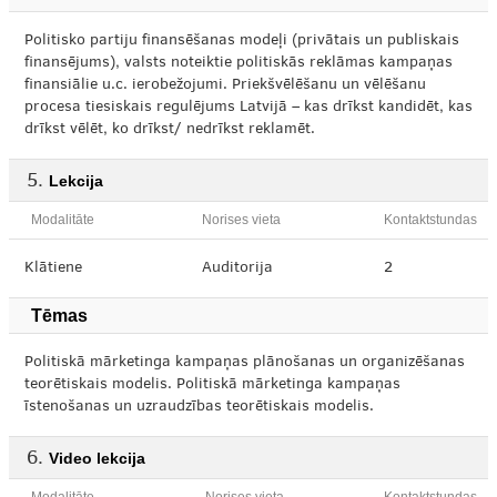
Politisko partiju finansēšanas modeļi (privātais un publiskais
finansējums), valsts noteiktie politiskās reklāmas kampaņas
finansiālie u.c. ierobežojumi. Priekšvēlēšanu un vēlēšanu
procesa tiesiskais regulējums Latvijā – kas drīkst kandidēt, kas
drīkst vēlēt, ko drīkst/ nedrīkst reklamēt.
Lekcija
Modalitāte
Norises vieta
Kontaktstundas
Klātiene
Auditorija
2
Tēmas
Politiskā mārketinga kampaņas plānošanas un organizēšanas
teorētiskais modelis. Politiskā mārketinga kampaņas
īstenošanas un uzraudzības teorētiskais modelis.
Video lekcija