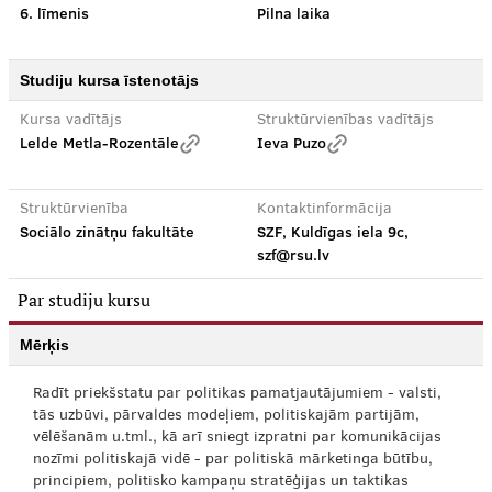
6. līmenis
Pilna laika
Studiju kursa īstenotājs
Kursa vadītājs
Struktūrvienības vadītājs
Lelde Metla-Rozentāle
Ieva Puzo
Struktūrvienība
Kontaktinformācija
Sociālo zinātņu fakultāte
SZF, Kuldīgas iela 9c,
szf@rsu.lv
Par studiju kursu
Mērķis
Radīt priekšstatu par politikas pamatjautājumiem - valsti,
tās uzbūvi, pārvaldes modeļiem, politiskajām partijām,
vēlēšanām u.tml., kā arī sniegt izpratni par komunikācijas
nozīmi politiskajā vidē - par politiskā mārketinga būtību,
principiem, politisko kampaņu stratēģijas un taktikas