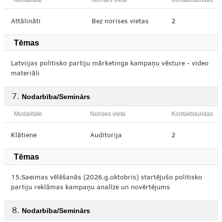
Modalitāte
Norises vieta
Kontaktstundas
Attālināti
Bez norises vietas
2
Tēmas
Latviijas politisko partiju mārketinga kampaņu vēsture - video
materiāli
Nodarbība/Seminārs
Modalitāte
Norises vieta
Kontaktstundas
Klātiene
Auditorija
2
Tēmas
15.Saeimas vēlēšanās (2026.g.oktobris) startējušo politisko
partiju reklāmas kampaņu analīze un novērtējums
Nodarbība/Seminārs