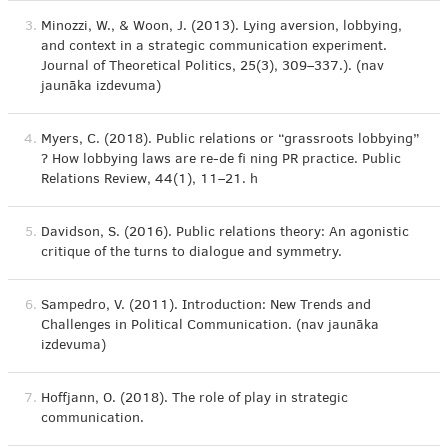
3.
Minozzi, W., & Woon, J. (2013). Lying aversion, lobbying,
and context in a strategic communication experiment.
Journal of Theoretical Politics, 25(3), 309–337.). (nav
jaunāka izdevuma)
4.
Myers, C. (2018). Public relations or “grassroots lobbying”
? How lobbying laws are re-de fi ning PR practice. Public
Relations Review, 44(1), 11–21. h
5.
Davidson, S. (2016). Public relations theory: An agonistic
critique of the turns to dialogue and symmetry.
6.
Sampedro, V. (2011). Introduction: New Trends and
Challenges in Political Communication. (nav jaunāka
izdevuma)
7.
Hoffjann, O. (2018). The role of play in strategic
communication.