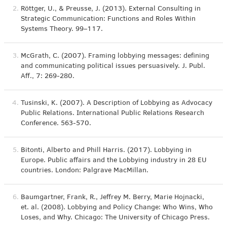
2.
Röttger, U., & Preusse, J. (2013). External Consulting in
Strategic Communication: Functions and Roles Within
Systems Theory. 99–117.
3.
McGrath, C. (2007). Framing lobbying messages: defining
and communicating political issues persuasively. J. Publ.
Aff., 7: 269-280.
4.
Tusinski, K. (2007). A Description of Lobbying as Advocacy
Public Relations. International Public Relations Research
Conference. 563-570.
5.
Bitonti, Alberto and Phill Harris. (2017). Lobbying in
Europe. Public affairs and the Lobbying industry in 28 EU
countries. London: Palgrave MacMillan.
6.
Baumgartner, Frank, R., Jeffrey M. Berry, Marie Hojnacki,
et. al. (2008). Lobbying and Policy Change: Who Wins, Who
Loses, and Why. Chicago: The University of Chicago Press.