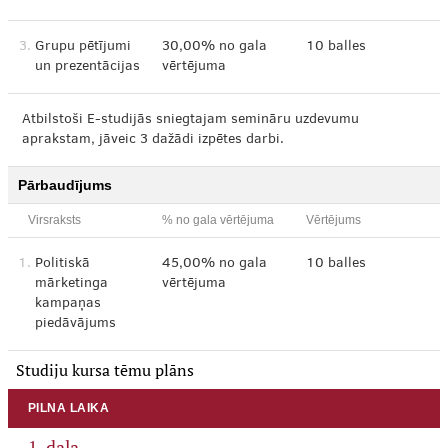
3.
Grupu pētījumi
30,00% no gala
10 balles
un prezentācijas
vērtējuma
Atbilstoši E-studijās sniegtajam semināru uzdevumu
aprakstam, jāveic 3 dažādi izpētes darbi.
Pārbaudījums
Virsraksts
% no gala vērtējuma
Vērtējums
1.
Politiskā
45,00% no gala
10 balles
mārketinga
vērtējuma
kampaņas
piedāvājums
Studiju kursa tēmu plāns
PILNA LAIKA
1. daļa