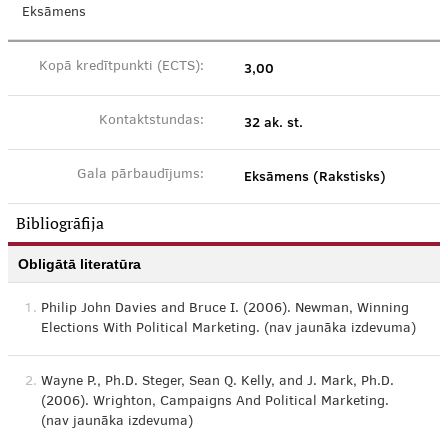
Eksāmens
3,00
Kopā kredītpunkti (ECTS):
32 ak. st.
Kontaktstundas:
Eksāmens (Rakstisks)
Gala pārbaudījums:
Bibliogrāfija
Obligātā literatūra
1.
Philip John Davies and Bruce I. (2006). Newman, Winning
Elections With Political Marketing. (nav jaunāka izdevuma)
2.
Wayne P., Ph.D. Steger, Sean Q. Kelly, and J. Mark, Ph.D.
(2006). Wrighton, Campaigns And Political Marketing.
(nav jaunāka izdevuma)