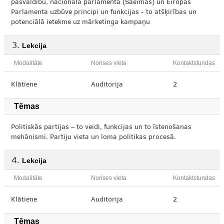
pašvaldību, nacionālā parlamenta (Saeimas) un Eiropas
Parlamenta uzbūve principi un funkcijas - to atšķirības un
potenciālā ietekme uz mārketinga kampaņu
Lekcija
Modalitāte
Norises vieta
Kontaktstundas
Klātiene
Auditorija
2
Tēmas
Politiskās partijas – to veidi, funkcijas un to īstenošanas
mehānismi. Partiju vieta un loma politikas procesā.
Lekcija
Modalitāte
Norises vieta
Kontaktstundas
Klātiene
Auditorija
2
Tēmas