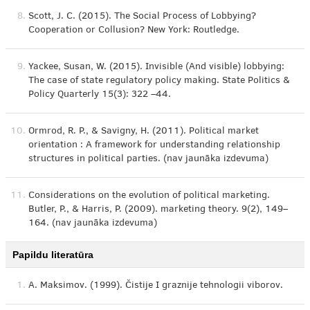
8.
Scott, J. C. (2015). The Social Process of Lobbying?
Cooperation or Collusion? New York: Routledge.
9.
Yackee, Susan, W. (2015). Invisible (And visible) lobbying:
The case of state regulatory policy making. State Politics &
Policy Quarterly 15(3): 322 –44.
10.
Ormrod, R. P., & Savigny, H. (2011). Political market
orientation : A framework for understanding relationship
structures in political parties. (nav jaunāka izdevuma)
11.
Considerations on the evolution of political marketing.
Butler, P., & Harris, P. (2009). marketing theory. 9(2), 149–
164. (nav jaunāka izdevuma)
Papildu literatūra
1.
A. Maksimov. (1999). Čistije I graznije tehnologii viborov.