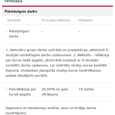
Vērtēšana
Patstāvīgais darbs
Virsraksts
% no gala vērtējuma
Vērtējums
1.
Patstāvīgais
-
-
darbs
1. Semināru grupu darbu izstrāde un prezentācija, atbilstoši E-
studijās norādītajam darba uzdevumam. 2 .Referāts - refleksija
par kursa laikā apgūto, jāizstrādā saskaņā ar E-studijās
norādīto darba uzdevumu. Lai izvērtētu studiju kursa kvalitāti
kopumā, studentam jāaizpilda studiju kursa novērtēšanas
anketa Studējošo portālā.
2.
Pašrefleksija par
25,00% no gala
10 balles
kursā apgūto
vērtējuma
Ieguvumu un neveiksmju analīze, sava un kolēģu darba
novērtējums.