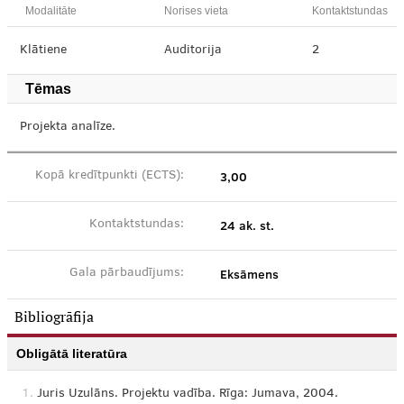
Modalitāte
Norises vieta
Kontaktstundas
Klātiene
Auditorija
2
Tēmas
Projekta analīze.
3,00
Kopā kredītpunkti (ECTS):
24 ak. st.
Kontaktstundas:
Eksāmens
Gala pārbaudījums:
Bibliogrāfija
Obligātā literatūra
1.
Juris Uzulāns. Projektu vadība. Rīga: Jumava, 2004.