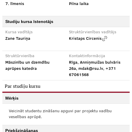
7. līmenis
Pilna laika
Studiju kursa īstenotājs
Kursa vadītājs
Struktūrvienības vadītājs
Zane Tauriņa
Kristaps Circenis
Struktūrvienība
Kontaktinformācija
Māszinību un dzemdību
Rīga, Anniņmuižas bulvāris
aprūpes katedra
26a, mdak@rsu.lv, +371
67061568
Par studiju kursu
Mērķis
Veicināt studentu zināšanu apguvi par projektu vadību
veselības aprūpē.
Priekšzināšanas