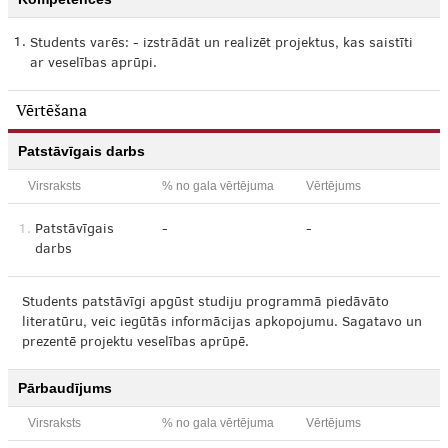
1.
Students varēs: - izstrādāt un realizēt projektus, kas saistīti
ar veselības aprūpi.
Vērtēšana
Patstāvīgais darbs
Virsraksts
% no gala vērtējuma
Vērtējums
1.
Patstāvīgais
-
-
darbs
Students patstāvīgi apgūst studiju programmā piedāvāto
literatūru, veic iegūtās informācijas apkopojumu. Sagatavo un
prezentē projektu veselības aprūpē.
Pārbaudījums
Virsraksts
% no gala vērtējuma
Vērtējums