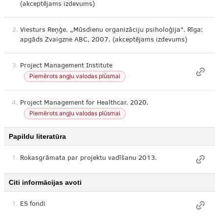
(akceptējams izdevums)
2.
Viesturs Reņģe. „Mūsdienu organizāciju psiholoģija". Rīga:
apgāds Zvaigzne ABC, 2007. (akceptējams izdevums)
3.
Project Management Institute
Piemērots angļu valodas plūsmai
4.
Project Management for Healthcar. 2020.
Piemērots angļu valodas plūsmai
Papildu literatūra
1.
Rokasgrāmata par projektu vadīšanu 2013.
Citi informācijas avoti
1.
ES fondi