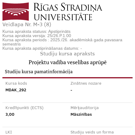
Veidlapa Nr. M-3 (8)
Kursa apraksta statuss: Apstiprināts
Kursa apraksta versija: 25/26.P.1.00
Kursa apraksta periods : 2025./26. akadēmiskā gada pavasara
semestris
Kursa apraksta apstiprināšanas datums: -
Studiju kursa apraksts
Projektu vadība veselības aprūpē
Studiju kursa pamatinformācija
Kursa kods
Zinātnes nozare
MDAK_292
-
Kredītpunkti (ECTS)
Mērķauditorija
3,00
Māszinības
LKI
Studiju veids un forma