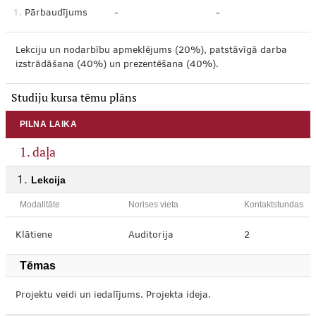
1.
Pārbaudījums
-
-
Lekciju un nodarbību apmeklējums (20%), patstāvīgā darba
izstrādāšana (40%) un prezentēšana (40%).
Studiju kursa tēmu plāns
PILNA LAIKA
1. daļa
Lekcija
Modalitāte
Norises vieta
Kontaktstundas
Klātiene
Auditorija
2
Tēmas
Projektu veidi un iedalījums. Projekta ideja.