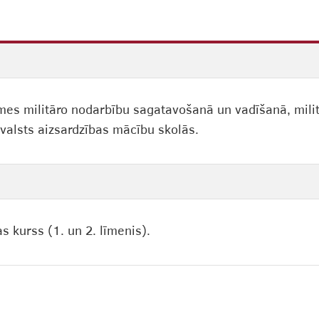
 militāro nodarbību sagatavošanā un vadīšanā, militār
 valsts aizsardzības mācību skolās.
 kurss (1. un 2. līmenis).