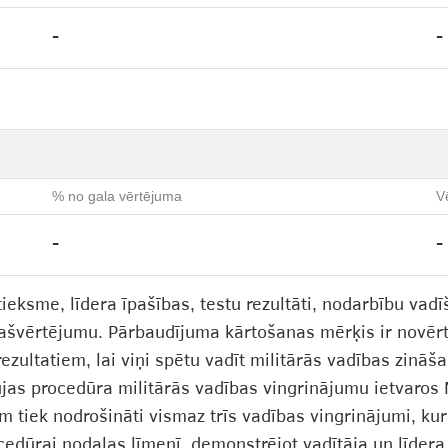
-
-
% no gala vērtējuma
V
-
-
tieksme, līdera īpašības, testu rezultāti, nodarbību vad
pašvērtējumu. Pārbaudījuma kārtošanas mērķis ir novērt
ezultatiem, lai viņi spētu vadīt militārās vadības zinā
ujas procedūra militārās vadības vingrinājumu ietvaros 
am tiek nodrošināti vismaz trīs vadības vingrinājumi, kur
ocedūrai nodaļas līmenī, demonstrējot vadītāja un līdera