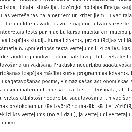
tbilstoši dotajai situācijai, ievērojot nodaļas līmeņa k
dūras vērtēšanas parametriem un kritērijiem un vadītāja 
cedūru militārās vadības vingrinājumu ietvaros izvērt
Integrētais tests par mācību kursā mācītajiem mācību p
nas iespējas studiju kursa ietvaros, prezentācijas veid
ekšmetiem. Apmierinošs testa vērtējums ir 4 balles, kas
ldīts auditorijā individuāli un patstāvīgi. Integrētā te
gatavošana un vadīšana Praktiskā nodarbību sagatavošan
kārtošanas iespējas mācību kursa programmas ietvaros
bu sagatavošanas posms, vismaz sešas astronomiskās s
posmā materiāli tehniskā bāze tiek nodrošināta, atbil
 vietas atbilstoši nodarbību sagatavošanai un vadīšanai
s protokolam un tās izvērtē ne mazāk, kā divi vērtētāj
 izlikts vērtējums (no A līdz E), ja vērtējumi vērtētāju 
ējumiem.