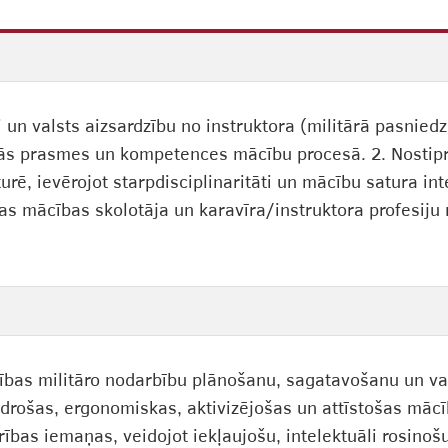
di un valsts aizsardzību no instruktora (militārā pasnie
tās prasmes un kompetences mācību procesā. 2. Nostip
urē, ievērojot starpdisciplinaritāti un mācību satura i
bas mācības skolotāja un karavīra/instruktora profesij
tības militāro nodarbību plānošanu, sagatavošanu un vad
 drošas, ergonomiskas, aktivizējošas un attīstošas mācī
ības iemaņas, veidojot iekļaujošu, intelektuāli rosinoš