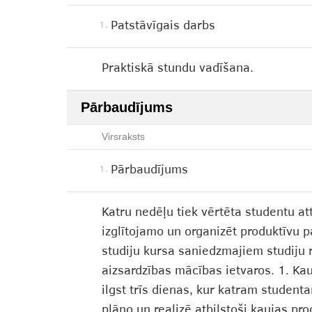
Patstāvīgais darbs
1.
Praktiskā stundu vadīšana.
Pārbaudījums
Virsraksts
Pārbaudījums
1.
Katru nedēļu tiek vērtēta studentu at
izglītojamo un organizēt produktīvu 
studiju kursa saniedzmajiem studiju r
aizsardzības mācības ietvaros. 1. Ka
ilgst trīs dienas, kur katram student
plāno un realizē atbilstoši kaujas pr