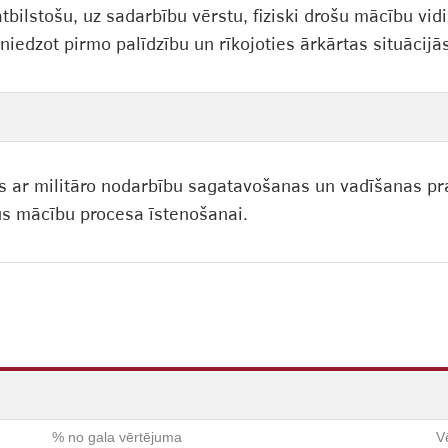
bilstošu, uz sadarbību vērstu, fiziski drošu mācību vidi.
niedzot pirmo palīdzību un rīkojoties ārkārtas situācijā
s ar militāro nodarbību sagatavošanas un vadīšanas pr
us mācību procesa īstenošanai.
% no gala vērtējuma
V