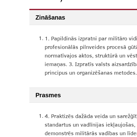
Zināšanas
1.
1. Papildinās izpratni par militāro vi
profesionālās pilnveides procesā gū
normatīvajos aktos, struktūrā un vēst
iemaņas. 3. Izpratīs valsts aizsardzī
principus un organizēšanas metodes.
Prasmes
1.
4. Praktizēs dažāda veida un sarežģī
standartus un vadlīnijas iekļaujošas,
demonstrēs militārās vadības un līder