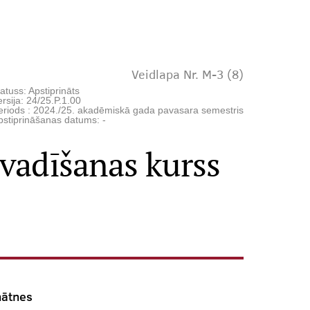
Veidlapa Nr. M-3 (8)
atuss: Apstiprināts
rsija: 24/25.P.1.00
eriods : 2024./25. akadēmiskā gada pavasara semestris
pstiprināšanas datums: -
vadīšanas kurss
nātnes