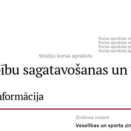
Kursa apraksta st
Kursa apraksta ve
Kursa apraksta p
Kursa apraksta a
Studiju kursa apraksts
bību sagatavošanas un 
nformācija
Zinātnes nozare
Veselības un sporta zi