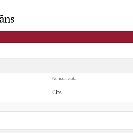
lāns
Norises vieta
Cits