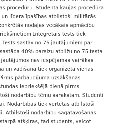
aujas procedūru. Studenta kaujas procedūra
un līdera īpašības atbilstoši militārās
ē konkrētās nodaļas vecākais apmācību
riekšmetiem Integrētais tests tiek
ā. Tests sastāv no 75 jautājumiem par
 sastāda 40% pareizu atbilžu no 75 testa
sta jautājumos nav iespējamas vairākas
a un vadīšana tiek organizēta vienas
. Pirms pārbaudījuma uzsākšanas
tundas iepriekšējā dienā pirms
stoši nodarbību tēmu sarakstam. Studenti
. Nodarbības tiek vērtētas atbilstoši
i. Atbilstoši nodarbību sagatavošanas
starpā atšķiras, tad students, veicot