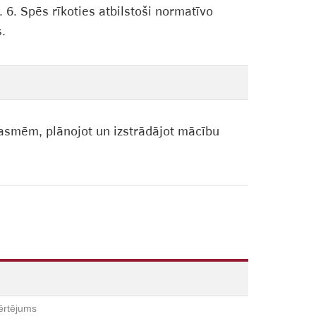
 6. Spēs rīkoties atbilstoši normatīvo
s.
asmēm, plānojot un izstrādājot mācību
ērtējums