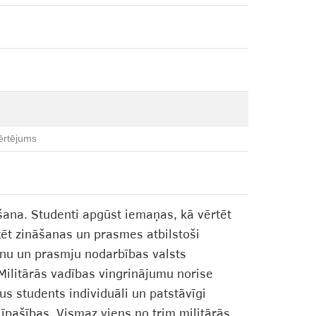
ērtējums
īšana. Studenti apgūst iemaņas, kā vērtēt
ēt zināšanas un prasmes atbilstoši
šanu un prasmju nodarbības valsts
Militārās vadības vingrinājumu norise
us students individuāli un patstāvīgi
 īpašības. Vismaz viens no trim militārās