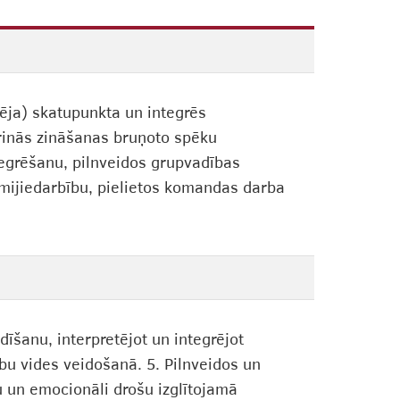
dzēja) skatupunkta un integrēs
rinās zināšanas bruņoto spēku
ntegrēšanu, pilnveidos grupvadības
u mijiedarbību, pielietos komandas darba
īšanu, interpretējot un integrējot
bu vides veidošanā. 5. Pilnveidos un
u un emocionāli drošu izglītojamā