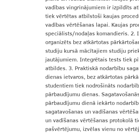
vadības vingrinājumiem ir izpildīts a
tiek vērtētas atbilstoši kaujas proce
vadības vērtēšanas lapai. Kaujas pro
speciālists/nodaļas komandieris. 2. 
organizēts bez atkārtotas pārkārtoša
studiju kursā mācītajiem studiju pri
jautājumiem. Integrētais tests tiek pi
atbildes. 3. Praktiskā nodarbību sa
dienas ietvaros, bez atkārtotas pār
studentiem tiek nodrošināts nodarbī
pārbaudījumu dienas. Sagatavošanās 
pārbaudījumu dienā iekārto nodarbību
sagatavošanas un vadīšanas vērtēšana
un vadīšanas vērtēšanas protokolā tiek
pašvērtējumu, izvēlas vienu no vērt