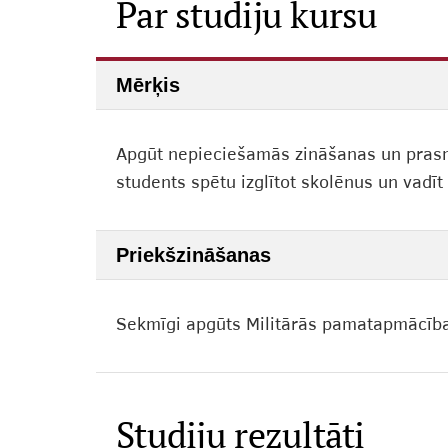
Par studiju kursu
Mērķis
Apgūt nepieciešamās zināšanas un prasmes
students spētu izglītot skolēnus un vadīt
Priekšzināšanas
Sekmīgi apgūts Militārās pamatapmācības
Studiju rezultāti