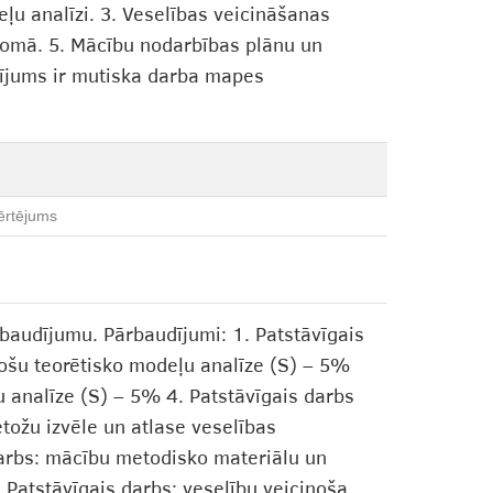
eļu analīzi. 3. Veselības veicināšanas
u jomā. 5. Mācību nodarbības plānu un
udījums ir mutiska darba mapes
ērtējums
baudījumu. Pārbaudījumi: 1. Patstāvīgais
nošu teorētisko modeļu analīze (S) – 5%
u analīze (S) – 5% 4. Patstāvīgais darbs
tožu izvēle un atlase veselības
darbs: mācību metodisko materiālu un
 Patstāvīgais darbs: veselību veicinoša