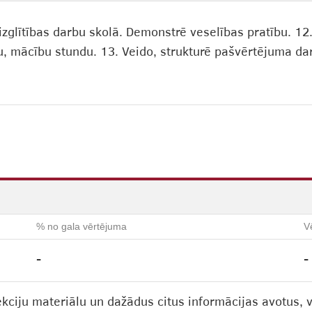
izglītības darbu skolā. Demonstrē veselības pratību. 
u, mācību stundu. 13. Veido, strukturē pašvērtējuma dar
% no gala vērtējuma
V
-
-
lekciju materiālu un dažādus citus informācijas avotus, 