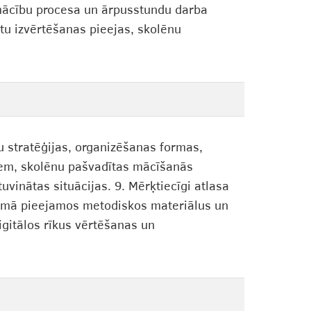
mācību procesa un ārpusstundu darba
tu izvērtēšanas pieejas, skolēnu
bu stratēģijas, organizēšanas formas,
tiem, skolēnu pašvadītas mācīšanās
vinātas situācijas. 9. Mērķtiecīgi atlasa
ormā pieejamos metodiskos materiālus un
igitālos rīkus vērtēšanas un