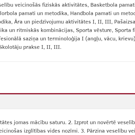
elību veicinošās fiziskās aktivitātes, Basketbola pamat
lorbola pamati un metodika, Handbola pamati un metodi
ka, Āra un piedzīvojumu aktivitātes I, II, III, Pašaiz
ka un ritmiskās kombinācijas, Sporta vēsture, Sporta fi
fesionālā saziņa un terminoloģija I (angļu, vācu, krievu
kolotāju prakse I, II, III.
vitātes jomas mācību saturu. 2. Izprot un novērtē veselī
veicinošas izglītības vides nozīmi. 3. Pārzina veselību v