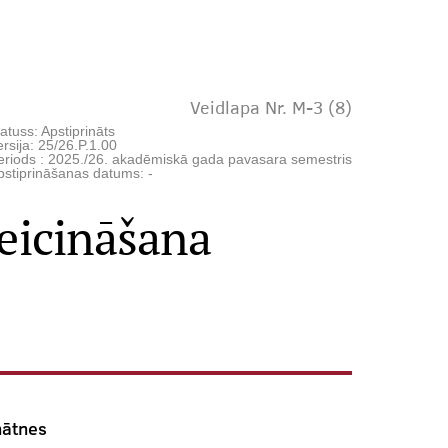
Veidlapa Nr. M-3 (8)
atuss: Apstiprināts
rsija: 25/26.P.1.00
eriods : 2025./26. akadēmiskā gada pavasara semestris
pstiprināšanas datums: -
veicināšana
nātnes