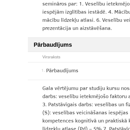
semināros par: 1. Veselību ietekmējoš
iespējām izglītības iestādē. 4. Mācīb
mācību līdzekļu atlasi. 6. Veselību 
prezentācija un aizstāvēšana.
Pārbaudījums
Virsraksts
Pārbaudījums
1.
Gala vērtējumu par studiju kursu nos
darbs: veselību ietekmējošo faktoru 
3. Patstāvīgais darbs: veselības un f
(S): veselības veicināšanas iespējas 
kompetences kognitīvā un praktiskā k
līdzekļu atlase (Pd) – 5% 7. Patstāv