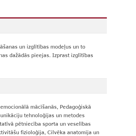
nāšanas un izglītības modeļus un to
as dažādās pieejas. Izprast izglītības
āli emocionālā mācīšanās, Pedagoģiskā
omunikāciju tehnoloģijas un metodes
tatīvā pētniecība sporta un veselības
tivitāšu fizioloģija, Cilvēka anatomija un