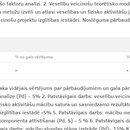
o faktoru analīzi. 2. Veselību veicinošu teorētisko mod
u metožu izvēli un atlasi veselības un fizisko aktivitāš
veicinošu projektu izglītības iestādei. Noslēguma pārba
% no gala vērtējuma
V
-
-
aka vidējais vērtējums par pārbaudījumiem un gala pār
analīze (Pd) – 5% 2. Patstāvīgais darbs: veselību veici
izisko aktivitāšu mācību satura un sasniedzamo rezultāt
izglītības iestādē -5% 5. Patstāvīgais darbs: mācību me
omponenta attīstīšanai (Pd, S) – 5 % 6. Patstāvīgais 
īgais darbs: mācību stundas plāna izstrāde (Pd)– 15% 8.