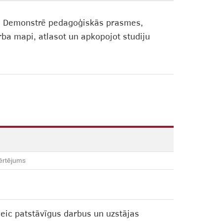
12. Demonstrē pedagoģiskās prasmes,
ba mapi, atlasot un apkopojot studiju
ērtējums
veic patstāvīgus darbus un uzstājas