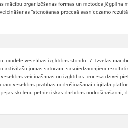
nas mācību organizēšanas formas un metodes jēgpilna 
 veicināšanas īstenošanas procesā sasniedzamo rezultā
tu, modelē veselības izglītības stundu. 7. Izvēlas mācī
sko aktivitāšu jomas saturam, sasniedzamajiem rezultā
eselības veicināšanas un izglītības procesā dzīvei pietu
ībām veselības pratības nodrošināšanai digitālā platf
espējas skolēnu pētnieciskās darbības nodrošināšanai, d