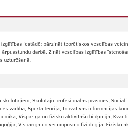
izglītības iestādē: pārzināt teorētiskos veselības veici
ārpusstundu darbā. Zināt veselības izglītības īstenošan
as uzturēšanā.
ģija skolotājiem, Skolotāju profesionālās prasmes, Soci
tādes vadība, Sporta teorija, Inovatīvas informācijas k
mika, Vispārīgā un fizisko aktivitāšu bioķīmija, Kvanti
agoģija, Vispārīgā un vecumposmu fizioloģija, Fizisko ak