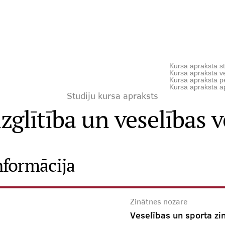
Kursa apraksta st
Kursa apraksta ve
Kursa apraksta p
Kursa apraksta a
Studiju kursa apraksts
izglītība un veselības 
nformācija
Zinātnes nozare
Veselības un sporta zi