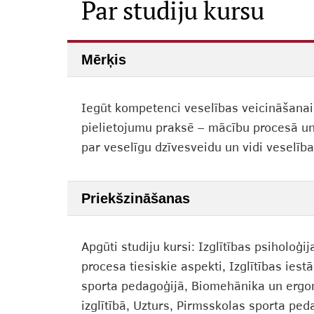
Par studiju kursu
Mērķis
Iegūt kompetenci veselības veicināšanai 
pielietojumu praksē – mācību procesā un 
par veselīgu dzīvesveidu un vidi veselīb
Priekšzināšanas
Apgūti studiju kursi: Izglītības psiholo
procesa tiesiskie aspekti, Izglītības ies
sporta pedagoģijā, Biomehānika un ergono
izglītībā, Uzturs, Pirmsskolas sporta ped