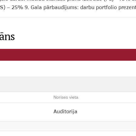
d,S) – 25% 9. Gala pārbaudījums: darbu portfolio preze
lāns
Norises vieta
Auditorija