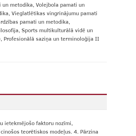
i un metodika, Volejbola pamati un
ka, Vieglatlētikas vingrinājumu pamati
sardzības pamati un metodika,
losofija, Sports multikulturālā vidē un
), Profesionālā saziņa un terminoloģija II
bu ietekmējošo faktoru nozīmi,
eicinošos teorētiskos modeļus. 4. Pārzina