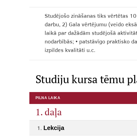
Studējošo zināšanas tiks vērtētas 1
darbu, 2) Gala vērtējumu (veido eksā
laikā par dažādām studējošā aktivitātē
nodarbībās; • patstāvīgo praktisko d
izpildes kvalitāti u.c.
Studiju kursa tēmu p
PILNA LAIKA
1. daļa
Lekcija