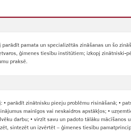
j parādīt pamata un specializētās zināšanas un šo zināš
etvaros, ģimenes tiesību institūtiem; izkopj zinātniski
umu praksē.
: • parādīt zinātnisku pieeju problēmu risināšanā; • pat
nājumus mainīgos vai neskaidros apstākļos; • uzņemties
ilvēku darbu; • virzīt savu un padoto tālāku mācīšanos 
zēt, sintezēt un izvērtēt – ģimenes tiesību pamatprinci