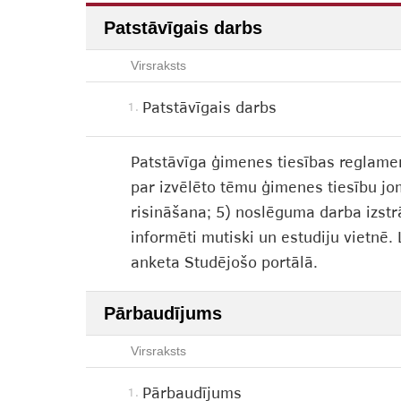
Patstāvīgais darbs
Virsraksts
Patstāvīgais darbs
1.
Patstāvīga ģimenes tiesības reglamen
par izvēlēto tēmu ģimenes tiesību jo
risināšana; 5) noslēguma darba izstr
informēti mutiski un estudiju vietnē.
anketa Studējošo portālā.
Pārbaudījums
Virsraksts
Pārbaudījums
1.