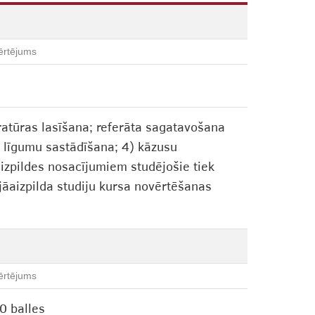
ērtējums
ratūras lasīšana; referāta sagatavošana
) līgumu sastādīšana; 4) kāzusu
 izpildes nosacījumiem studējošie tiek
 jāaizpilda studiju kursa novērtēšanas
ērtējums
0 balles