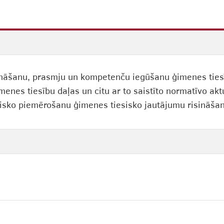
nāšanu, prasmju un kompetenču iegūšanu ģimenes tiesīb
imenes tiesību daļas un citu ar to saistīto normatīvo aktu
tisko piemērošanu ģimenes tiesisko jautājumu risināša