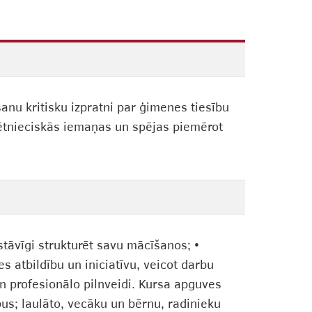
anu kritisku izpratni par ģimenes tiesību
-pētnieciskās iemaņas un spējas piemērot
stāvīgi strukturēt savu mācīšanos; •
 atbildību un iniciatīvu, veicot darbu
un profesionālo pilnveidi. Kursa apguves
pus; laulāto, vecāku un bērnu, radinieku