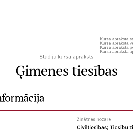
Kursa apraksta st
Kursa apraksta ve
Kursa apraksta p
Kursa apraksta a
Studiju kursa apraksts
Ģimenes tiesības
nformācija
Zinātnes nozare
Civiltiesības; Tiesību z