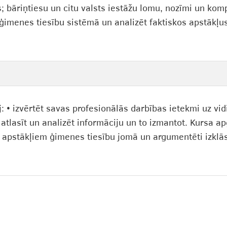
as; bāriņtiesu un citu valsts iestāžu lomu, nozīmi un k
s ģimenes tiesību sistēmā un analizēt faktiskos apstākļ
 • izvērtēt savas profesionālās darbības ietekmi uz vidi
, atlasīt un analizēt informāciju un to izmantot. Kursa a
 apstākļiem ģimenes tiesību jomā un argumentēti izklāstī