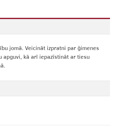
u jomā. Veicināt izpratni par ģimenes
 apguvi, kā arī iepazīstināt ar tiesu
nā.