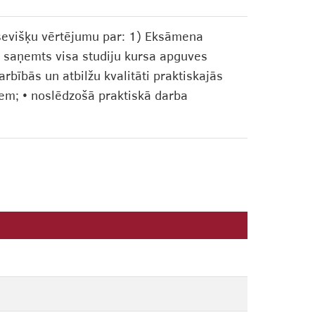
sevišķu vērtējumu par: 1) Eksāmena
s saņemts visa studiju kursa apguves
arbībās un atbilžu kvalitāti praktiskajās
iem; • noslēdzošā praktiskā darba