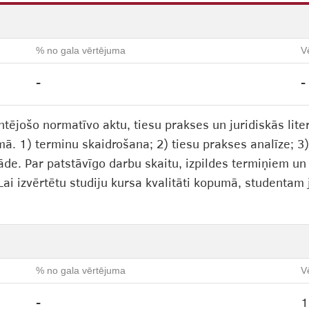
% no gala vērtējuma
V
-
-
tējošo normatīvo aktu, tiesu prakses un juridiskās lite
mā. 1) terminu skaidrošana; 2) tiesu prakses analīze; 3
āde. Par patstāvīgo darbu skaitu, izpildes termiņiem un
 Lai izvērtētu studiju kursa kvalitāti kopumā, studentam
% no gala vērtējuma
V
-
1