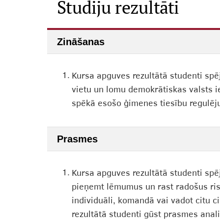
Studiju rezultāti
Zināšanas
1.
Kursa apguves rezultātā studenti spē
vietu un lomu demokrātiskas valsts i
spēkā esošo ģimenes tiesību regulēj
Prasmes
1.
Kursa apguves rezultātā studenti spēj
pieņemt lēmumus un rast radošus risi
individuāli, komandā vai vadot citu c
rezultātā studenti gūst prasmes anali