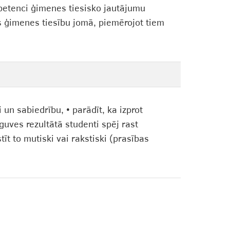
ompetenci ģimenes tiesisko jautājumu
us ģimenes tiesību jomā, piemērojot tiem
 un sabiedrību, • parādīt, ka izprot
pguves rezultātā studenti spēj rast
t to mutiski vai rakstiski (prasības