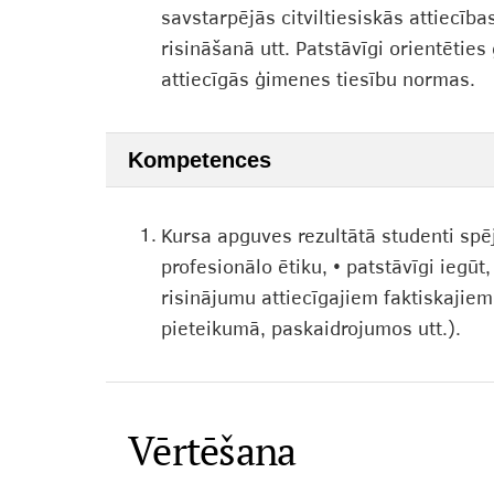
savstarpējās citviltiesiskās attiecīb
risināšanā utt. Patstāvīgi orientētie
attiecīgās ģimenes tiesību normas.
Kompetences
1.
Kursa apguves rezultātā studenti spēj:
profesionālo ētiku, • patstāvīgi iegūt
risinājumu attiecīgajiem faktiskajiem
pieteikumā, paskaidrojumos utt.).
Vērtēšana