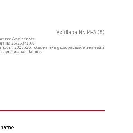
Veidlapa Nr. M-3 (8)
atuss: Apstiprināts
rsija: 25/26.P.1.00
eriods : 2025./26. akadēmiskā gada pavasara semestris
pstiprināšanas datums: -
inātne