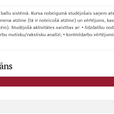
0 ballu sistēmā. Kursa nobeigumā studējošais saņem at
mena atzīme (tā ir noteicošā atzīme) un vērtējums, ka
m). Studējošā aktivitātes saistītas ar: • līdzdalību nod
arbu mutisku/rakstisku analīzi; • kontroldarbu vērtējum
lāns