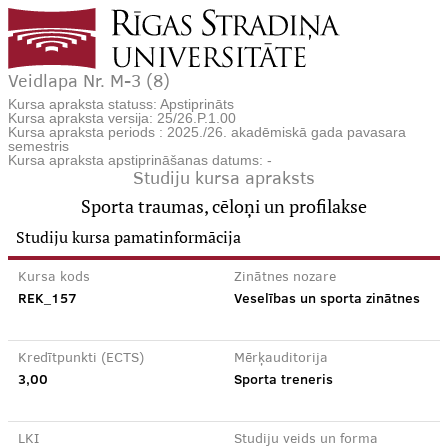
Veidlapa Nr. M-3 (8)
Kursa apraksta statuss: Apstiprināts
Kursa apraksta versija: 25/26.P.1.00
Kursa apraksta periods : 2025./26. akadēmiskā gada pavasara
semestris
Kursa apraksta apstiprināšanas datums: -
Studiju kursa apraksts
Sporta traumas, cēloņi un profilakse
Studiju kursa pamatinformācija
Kursa kods
Zinātnes nozare
REK_157
Veselības un sporta zinātnes
Kredītpunkti (ECTS)
Mērķauditorija
3,00
Sporta treneris
LKI
Studiju veids un forma