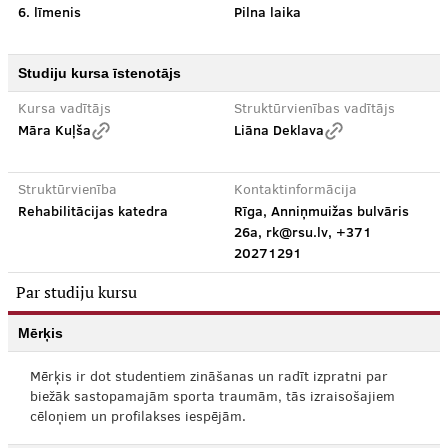
6. līmenis
Pilna laika
Studiju kursa īstenotājs
Kursa vadītājs
Struktūrvienības vadītājs
Māra Kuļša
Liāna Deklava
Struktūrvienība
Kontaktinformācija
Rehabilitācijas katedra
Rīga, Anniņmuižas bulvāris
26a, rk@rsu.lv, +371
20271291
Par studiju kursu
Mērķis
Mērķis ir dot studentiem zināšanas un radīt izpratni par
biežāk sastopamajām sporta traumām, tās izraisošajiem
cēloņiem un profilakses iespējām.