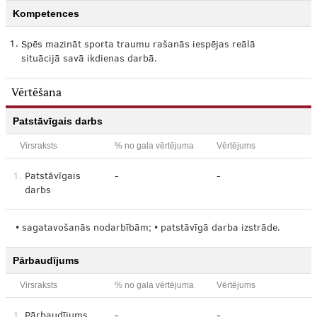
Kompetences
1.
Spēs mazināt sporta traumu rašanās iespējas reālā
situācijā savā ikdienas darbā.
Vērtēšana
Patstāvīgais darbs
Virsraksts
% no gala vērtējuma
Vērtējums
1.
Patstāvīgais
-
-
darbs
• sagatavošanās nodarbībām; • patstāvīgā darba izstrāde.
Pārbaudījums
Virsraksts
% no gala vērtējuma
Vērtējums
1.
Pārbaudījums
-
-