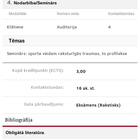
Nodarbība/Seminārs
Modalitāte
Norises vieta
Kontaktstundas
Klātiene
Auditorija
4
Tēmas
Seminārs: sporta veidam raksturīgās traumas, to profilakse
3,00
Kopā kredītpunkti (ECTS):
16 ak. st.
Kontaktstundas:
Eksāmens (Rakstisks)
Gala pārbaudījums:
Bibliogrāfija
Obligātā literatūra