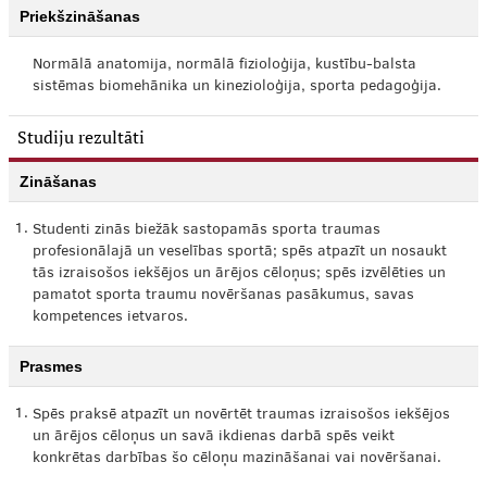
Priekšzināšanas
Normālā anatomija, normālā fizioloģija, kustību-balsta
sistēmas biomehānika un kinezioloģija, sporta pedagoģija.
Studiju rezultāti
Zināšanas
1.
Studenti zinās biežāk sastopamās sporta traumas
profesionālajā un veselības sportā; spēs atpazīt un nosaukt
tās izraisošos iekšējos un ārējos cēloņus; spēs izvēlēties un
pamatot sporta traumu novēršanas pasākumus, savas
kompetences ietvaros.
Prasmes
1.
Spēs praksē atpazīt un novērtēt traumas izraisošos iekšējos
un ārējos cēloņus un savā ikdienas darbā spēs veikt
konkrētas darbības šo cēloņu mazināšanai vai novēršanai.