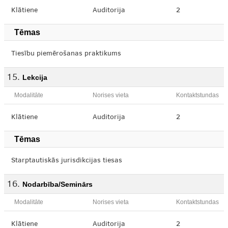
Klātiene
Auditorija
2
Tēmas
Tiesību piemērošanas praktikums
Lekcija
Modalitāte
Norises vieta
Kontaktstundas
Klātiene
Auditorija
2
Tēmas
Starptautiskās jurisdikcijas tiesas
Nodarbība/Seminārs
Modalitāte
Norises vieta
Kontaktstundas
Klātiene
Auditorija
2