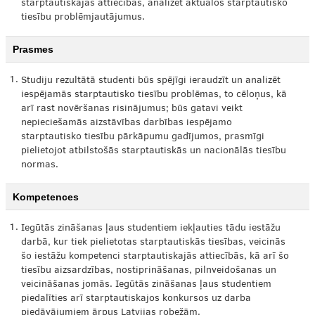
starptautiskajās attiecībās, analizēt aktuālos starptautisko
tiesību problēmjautājumus.
Prasmes
1.
Studiju rezultātā studenti būs spējīgi ieraudzīt un analizēt
iespējamās starptautisko tiesību problēmas, to cēloņus, kā
arī rast novēršanas risinājumus; būs gatavi veikt
nepieciešamās aizstāvības darbības iespējamo
starptautisko tiesību pārkāpumu gadījumos, prasmīgi
pielietojot atbilstošās starptautiskās un nacionālās tiesību
normas.
Kompetences
1.
Iegūtās zināšanas ļaus studentiem iekļauties tādu iestāžu
darbā, kur tiek pielietotas starptautiskās tiesības, veicinās
šo iestāžu kompetenci starptautiskajās attiecībās, kā arī šo
tiesību aizsardzības, nostiprināšanas, pilnveidošanas un
veicināšanas jomās. Iegūtās zināšanas ļaus studentiem
piedalīties arī starptautiskajos konkursos uz darba
piedāvājumiem ārpus Latvijas robežām.