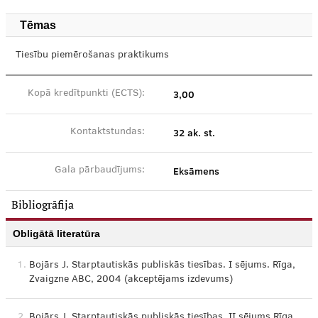
Tēmas
Tiesību piemērošanas praktikums
3,00
Kopā kredītpunkti (ECTS):
32 ak. st.
Kontaktstundas:
Eksāmens
Gala pārbaudījums:
Bibliogrāfija
Obligātā literatūra
1.
Bojārs J. Starptautiskās publiskās tiesības. I sējums. Rīga,
Zvaigzne ABC, 2004 (akceptējams izdevums)
2.
Bojārs J. Starptautiskās publiskās tiesības. II sējums.Rīga,