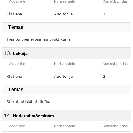
Modalitāte
Norises vieta
Kontaktstundas
Klātiene
Auditorija
2
Tēmas
Tiesību piemērošanas praktikums
Lekcija
Modalitāte
Norises vieta
Kontaktstundas
Klātiene
Auditorija
2
Tēmas
Starptautiskā atbildība
Nodarbība/Seminārs
Modalitāte
Norises vieta
Kontaktstundas