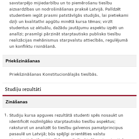
savstarpējo mijiedarbību un to piemērošanu tiesību
aizsardzības un nodrošināšanas praksē Latvijā. Palīdzēt
studentiem iegūt prasmi patstāvīgās studijās, lai pietiekami
dziļi un kvalitatīvi apgūtu minētā kursa tēmas; virzīt
studentus uz aktuālu, dažādu jautājumu aspektu izpēti un
analīzi; prasmīgi pārzināt starptautisko publisko tiesību
realizācijas mehānismus starpvalstu attiecībās, regulējumā
un konfliktu risināšanā.
Priekšzināšanas
Priekšzināšanas Konstitucionālajās tiesībās.
Studiju rezultāti
Zināšanas
1.
Studiju kursa apguves rezultātā studenti spēs nosaukt un
identificēt nozīmīgāko starptautisko tiesību aspektus;
raksturot un analizēt šo tiesību galvenos pamatprincipus
pasaulē un Latvijā; būs spējīgi orientēties valstu