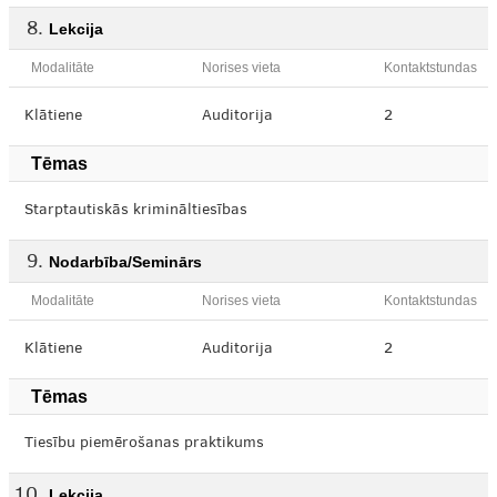
Lekcija
Modalitāte
Norises vieta
Kontaktstundas
Klātiene
Auditorija
2
Tēmas
Starptautiskās krimināltiesības
Nodarbība/Seminārs
Modalitāte
Norises vieta
Kontaktstundas
Klātiene
Auditorija
2
Tēmas
Tiesību piemērošanas praktikums
Lekcija