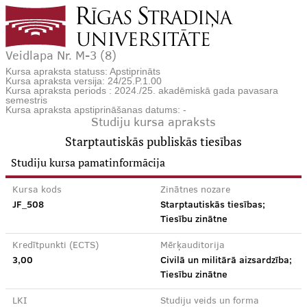
Veidlapa Nr. M-3 (8)
Kursa apraksta statuss: Apstiprināts
Kursa apraksta versija: 24/25.P.1.00
Kursa apraksta periods : 2024./25. akadēmiskā gada pavasara
semestris
Kursa apraksta apstiprināšanas datums: -
Studiju kursa apraksts
Starptautiskās publiskās tiesības
Studiju kursa pamatinformācija
Kursa kods
Zinātnes nozare
JF_508
Starptautiskās tiesības;
Tiesību zinātne
Kredītpunkti (ECTS)
Mērķauditorija
3,00
Civilā un militārā aizsardzība;
Tiesību zinātne
LKI
Studiju veids un forma