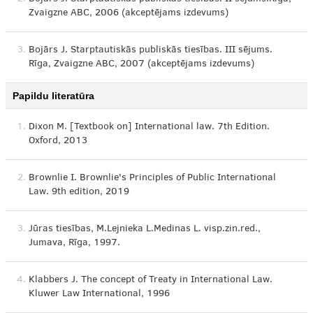
Zvaigzne ABC, 2006 (akceptējams izdevums)
3.
Bojārs J. Starptautiskās publiskās tiesības. III sējums.
Rīga, Zvaigzne ABC, 2007 (akceptējams izdevums)
Papildu literatūra
1.
Dixon M. [Textbook on] International law. 7th Edition.
Oxford, 2013
2.
Brownlie I. Brownlie's Principles of Public International
Law. 9th edition, 2019
3.
Jūras tiesības, M.Lejnieka L.Medinas L. visp.zin.red.,
Jumava, Rīga, 1997.
4.
Klabbers J. The concept of Treaty in International Law.
Kluwer Law International, 1996