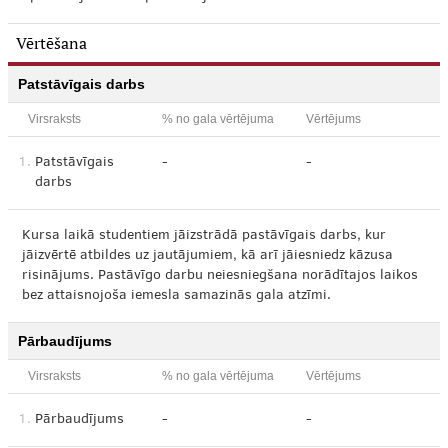
Vērtēšana
Patstāvīgais darbs
Virsraksts
% no gala vērtējuma
Vērtējums
1.
Patstāvīgais
-
-
darbs
Kursa laikā studentiem jāizstrādā pastāvīgais darbs, kur
jāizvērtē atbildes uz jautājumiem, kā arī jāiesniedz kāzusa
risinājums. Pastāvīgo darbu neiesniegšana norādītajos laikos
bez attaisnojoša iemesla samazinās gala atzīmi.
Pārbaudījums
Virsraksts
% no gala vērtējuma
Vērtējums
1.
Pārbaudījums
-
-