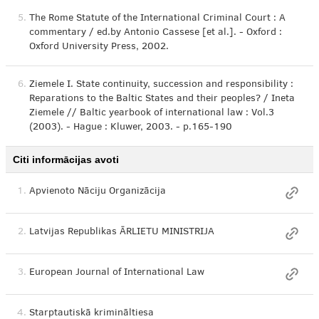
5.
The Rome Statute of the International Criminal Court : A
commentary / ed.by Antonio Cassese [et al.]. - Oxford :
Oxford University Press, 2002.
6.
Ziemele I. State continuity, succession and responsibility :
Reparations to the Baltic States and their peoples? / Ineta
Ziemele // Baltic yearbook of international law : Vol.3
(2003). - Hague : Kluwer, 2003. - p.165-190
Citi informācijas avoti
1.
Apvienoto Nāciju Organizācija
2.
Latvijas Republikas ĀRLIETU MINISTRIJA
3.
European Journal of International Law
4.
Starptautiskā krimināltiesa