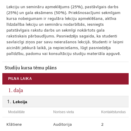
Lekciju un semināru apmeklējums (25%), pastāvīgais darbs
(25%) un gala eksāmens (50%). Priekšnosacījumi sekmīgam
kursa nobeigumam ir regulāra lekciju apmeklēšana, aktīva
līdzdalība lekciju un semināru nodarbībās, iesniegts
patstāvīgais rakstu darbs un sekmīgi nokārtots gala
rakstiskais pārbaudījums. Pasniedzējs sagaida, ka studenti
savlaicīgi ziņos par savu neierašanos lekcijā. Studenti ir laipni
aicināti jebkurā laikā, ja nepieciešams, lūgt pasniedzēja
palīdzību, padomu vai konsultāciju studiju materiāla apguvē.
Studiju kursa tēmu plāns
PILNA LAIKA
1. daļa
Lekcija
Modalitāte
Norises vieta
Kontaktstundas
Klātiene
Auditorija
2