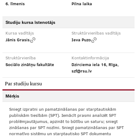
6. līmenis
Pilna laika
Studiju kursa īstenotājs
Kursa vadītājs
Struktūrvienības vadītājs
Jānis Grasis
Ieva Puzo
Struktūrvienība
Kontaktinformācija
Sociālo zinātņu fakultāte
Dzirciema iela 16, Rīga,
szf@rsu.lv
Par studiju kursu
Mērķis
Sniegt izpratni un pamatzināšanas par starptautiskām
publiskām tiesībām (SPT). Iemācīt prasmi analizēt SPT
problēmjautājumus, apzināt to būtību un saturu; sniegt
zināšanas par SPT nozīmi. Sniegt pamatzināšanas par SPT
normatīvo sistēmu un starptautisko SPT dokumentu