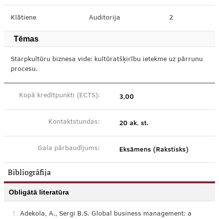
Klātiene
Auditorija
2
Tēmas
Starpkultūru biznesa vide: kultūratšķirību ietekme uz pārrunu
procesu.
3,00
Kopā kredītpunkti (ECTS):
20 ak. st.
Kontaktstundas:
Eksāmens (Rakstisks)
Gala pārbaudījums:
Bibliogrāfija
Obligātā literatūra
1.
Adekola, A., Sergi B.S. Global business management: a