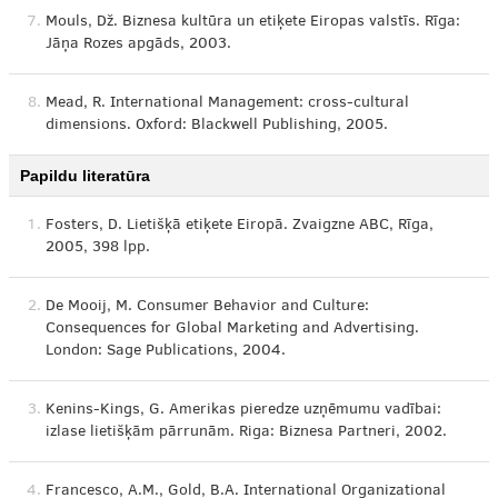
7.
Mouls, Dž. Biznesa kultūra un etiķete Eiropas valstīs. Rīga:
Jāņa Rozes apgāds, 2003.
8.
Mead, R. International Management: cross-cultural
dimensions. Oxford: Blackwell Publishing, 2005.
Papildu literatūra
1.
Fosters, D. Lietišķā etiķete Eiropā. Zvaigzne ABC, Rīga,
2005, 398 lpp.
2.
De Mooij, M. Consumer Behavior and Culture:
Consequences for Global Marketing and Advertising.
London: Sage Publications, 2004.
3.
Kenins-Kings, G. Amerikas pieredze uzņēmumu vadībai:
izlase lietišķām pārrunām. Riga: Biznesa Partneri, 2002.
4.
Francesco, A.M., Gold, B.A. International Organizational