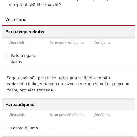
starptautiskā biznesa vidē.
Vērtēšana
Patstāvīgais darbs
Virsraksts
% no gala vērtējuma
Vērtējums
1.
Patstāvīgais
-
-
darbs
Sagatavošanās praktisko uzdevumu izpildei semināru
nodarbību laikā, situāciju un biznesa sarunu simulācija, grupu
darbi, projekta izstrāde.
Pārbaudījums
Virsraksts
% no gala vērtējuma
Vērtējums
1.
Pārbaudījums
-
-