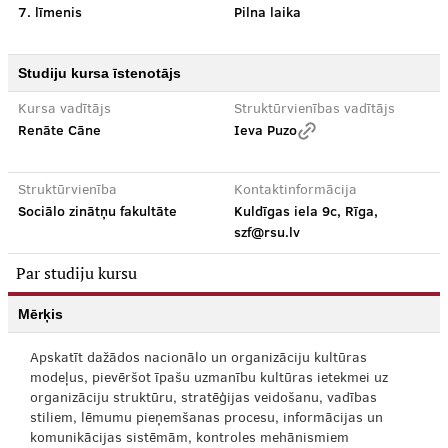
7. līmenis
Pilna laika
Studiju kursa īstenotājs
Kursa vadītājs
Struktūrvienības vadītājs
Renāte Cāne
Ieva Puzo
Struktūrvienība
Kontaktinformācija
Sociālo zinātņu fakultāte
Kuldīgas iela 9c, Rīga,
szf@rsu.lv
Par studiju kursu
Mērķis
Apskatīt dažādos nacionālo un organizāciju kultūras
modeļus, pievēršot īpašu uzmanību kultūras ietekmei uz
organizāciju struktūru, stratēģijas veidošanu, vadības
stiliem, lēmumu pieņemšanas procesu, informācijas un
komunikācijas sistēmām, kontroles mehānismiem