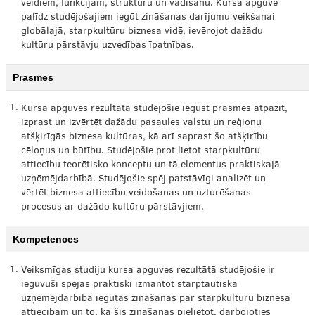
veidiem, funkcijām, struktūru un vadīšanu. Kursa apguve
palīdz studējošajiem iegūt zināšanas darījumu veikšanai
globālajā, starpkultūru biznesa vidē, ievērojot dažādu
kultūru pārstāvju uzvedības īpatnības.
Prasmes
1.
Kursa apguves rezultātā studējošie iegūst prasmes atpazīt,
izprast un izvērtēt dažādu pasaules valstu un reģionu
atšķirīgās biznesa kultūras, kā arī saprast šo atšķirību
cēloņus un būtību. Studējošie prot lietot starpkultūru
attiecību teorētisko konceptu un tā elementus praktiskajā
uzņēmējdarbībā. Studējošie spēj patstāvīgi analizēt un
vērtēt biznesa attiecību veidošanas un uzturēšanas
procesus ar dažādo kultūru pārstāvjiem.
Kompetences
1.
Veiksmīgas studiju kursa apguves rezultātā studējošie ir
ieguvuši spējas praktiski izmantot starptautiskā
uzņēmējdarbībā iegūtās zināšanas par starpkultūru biznesa
attiecībām un to, kā šīs zināšanas pielietot, darbojoties