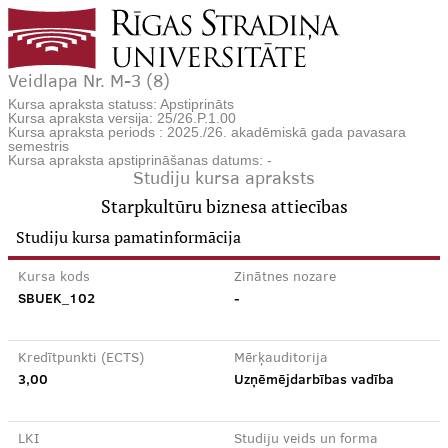
Veidlapa Nr. M-3 (8)
Kursa apraksta statuss: Apstiprināts
Kursa apraksta versija: 25/26.P.1.00
Kursa apraksta periods : 2025./26. akadēmiskā gada pavasara
semestris
Kursa apraksta apstiprināšanas datums: -
Studiju kursa apraksts
Starpkultūru biznesa attiecības
Studiju kursa pamatinformācija
Kursa kods
Zinātnes nozare
SBUEK_102
-
Kredītpunkti (ECTS)
Mērķauditorija
3,00
Uzņēmējdarbības vadība
LKI
Studiju veids un forma