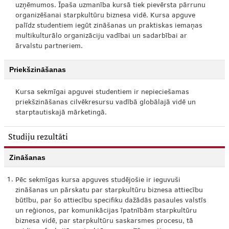
uzņēmumos. Īpaša uzmanība kursā tiek pievērsta pārrunu
organizēšanai starpkultūru biznesa vidē. Kursa apguve
palīdz studentiem iegūt zināšanas un praktiskas iemaņas
multikulturālo organizāciju vadībai un sadarbībai ar
ārvalstu partneriem.
Priekšzināšanas
Kursa sekmīgai apguvei studentiem ir nepieciešamas
priekšzināšanas cilvēkresursu vadībā globālajā vidē un
starptautiskajā mārketingā.
Studiju rezultāti
Zināšanas
1.
Pēc sekmīgas kursa apguves studējošie ir ieguvuši
zināšanas un pārskatu par starpkultūru biznesa attiecību
būtību, par šo attiecību specifiku dažādās pasaules valstīs
un reģionos, par komunikācijas īpatnībām starpkultūru
biznesa vidē, par starpkultūru saskarsmes procesu, tā