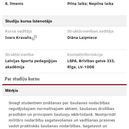
6. līmenis
Pilna laika; Nepilna laika
Studiju kursa īstenotājs
Kursa vadītājs
Struktūrvienības vadītājs
Ivars Kravalis
Diāna Laipniece
Struktūrvienība
Kontaktinformācija
Latvijas Sporta pedagoģijas
LSPA, Brīvības gatve 333,
akadēmija
Rīga, LV-1006
Par studiju kursu
Mērķis
Sniegt studentiem zināšanas par šaušanas nodarbības
regulējošajiem normatīvajiem aktiem, šaušanas drošības
prasībām un principiem šautuvju iekārtošanā. Nostiprināt
militāro nodarbību sagatavošanas un vadīšanas prasmes
vadot praktiskās šaušanas nodarbības. Sagatavot un