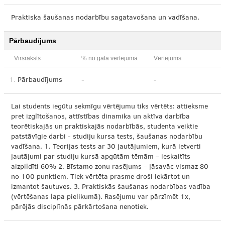
Praktiska šaušanas nodarbību sagatavošana un vadīšana.
Pārbaudījums
Virsraksts
% no gala vērtējuma
Vērtējums
1.
Pārbaudījums
-
-
Lai students iegūtu sekmīgu vērtējumu tiks vērtēts: attieksme
pret izglītošanos, attīstības dinamika un aktīva darbība
teorētiskajās un praktiskajās nodarbībās, studenta veiktie
patstāvīgie darbi - studiju kursa tests, šaušanas nodarbību
vadīšana. 1. Teorijas tests ar 30 jautājumiem, kurā ietverti
jautājumi par studiju kursā apgūtām tēmām – ieskaitīts
aizpildīti 60% 2. Bīstamo zonu rasējums – jāsavāc vismaz 80
no 100 punktiem. Tiek vērtēta prasme droši iekārtot un
izmantot šautuves. 3. Praktiskās šaušanas nodarbības vadība
(vērtēšanas lapa pielikumā). Rasējumu var pārzīmēt 1x,
pārējās disciplīnās pārkārtošana nenotiek.