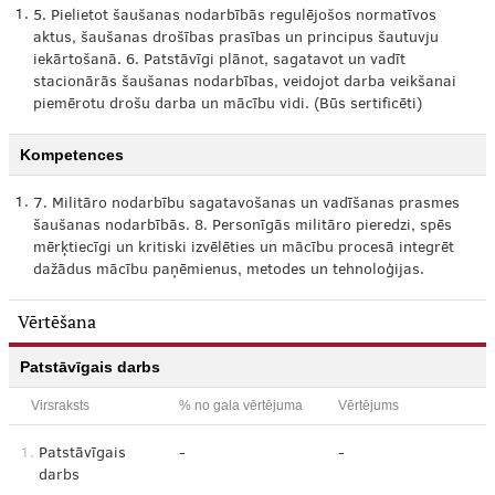
1.
5. Pielietot šaušanas nodarbībās regulējošos normatīvos
aktus, šaušanas drošības prasības un principus šautuvju
iekārtošanā. 6. Patstāvīgi plānot, sagatavot un vadīt
stacionārās šaušanas nodarbības, veidojot darba veikšanai
piemērotu drošu darba un mācību vidi. (Būs sertificēti)
Kompetences
1.
7. Militāro nodarbību sagatavošanas un vadīšanas prasmes
šaušanas nodarbībās. 8. Personīgās militāro pieredzi, spēs
mērķtiecīgi un kritiski izvēlēties un mācību procesā integrēt
dažādus mācību paņēmienus, metodes un tehnoloģijas.
Vērtēšana
Patstāvīgais darbs
Virsraksts
% no gala vērtējuma
Vērtējums
1.
Patstāvīgais
-
-
darbs