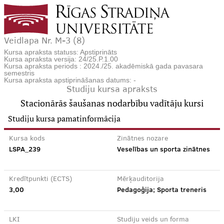
Veidlapa Nr. M-3 (8)
Kursa apraksta statuss: Apstiprināts
Kursa apraksta versija: 24/25.P.1.00
Kursa apraksta periods : 2024./25. akadēmiskā gada pavasara
semestris
Kursa apraksta apstiprināšanas datums: -
Studiju kursa apraksts
Stacionārās šaušanas nodarbību vadītāju kursi
Studiju kursa pamatinformācija
Kursa kods
Zinātnes nozare
LSPA_239
Veselības un sporta zinātnes
Kredītpunkti (ECTS)
Mērķauditorija
3,00
Pedagoģija; Sporta treneris
LKI
Studiju veids un forma