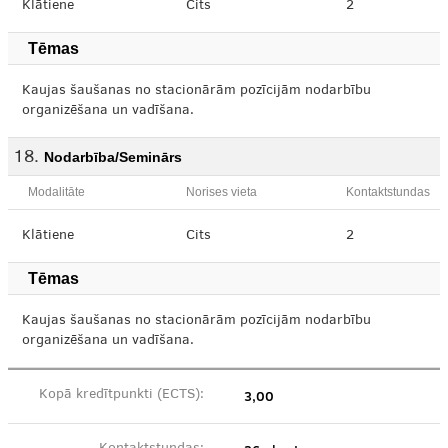
Klātiene
Cits
2
Tēmas
Kaujas šaušanas no stacionārām pozīcijām nodarbību
organizēšana un vadīšana.
Nodarbība/Seminārs
Modalitāte
Norises vieta
Kontaktstundas
Klātiene
Cits
2
Tēmas
Kaujas šaušanas no stacionārām pozīcijām nodarbību
organizēšana un vadīšana.
3,00
Kopā kredītpunkti (ECTS):