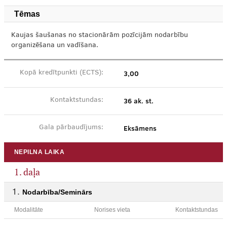
Tēmas
Kaujas šaušanas no stacionārām pozīcijām nodarbību
organizēšana un vadīšana.
3,00
Kopā kredītpunkti (ECTS):
36 ak. st.
Kontaktstundas:
Eksāmens
Gala pārbaudījums:
NEPILNA LAIKA
1. daļa
Nodarbība/Seminārs
Modalitāte
Norises vieta
Kontaktstundas