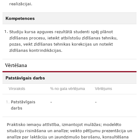
realizācijai.
Kompetences
1.
Studiju kursa apguves rezultātā studenti spēj plānot
zīdīšanas procesu, ieteikt atbilstošu zīdīšanas tehniku,
pozas, veikt zīdīšanas tehnikas korekcijas un noteikt
zīdīšanas kontrindikācijas.
Vērtēšana
Patstāvīgais darbs
Virsraksts
% no gala vērtējuma
Vērtējums
1.
Patstāvīgais
-
-
darbs
Praktisko iemaņu attīstība, izmantojot mulāžas; modelēto
situāciju risināšana un analīze; veikto pētījumu prezentācija un
analīze par laktāciju un jaundzimušo barošanu, konsultēšana