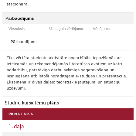
stacionārā.
Pārbaudījums
Virsraksts
% no gala vērtējuma
Vērtējums
1.
Pārbaudījums
-
-
Tiks vērtēta studentu aktivitāte nodarbībās, iepazīšanās ar
ieteicamās un rekomendējamās literatūras avotiem uz katru
nodarbību, patstāvīgo darbu sekmīga sagatavošana un
iesniegšana atbilstoši norādītajam e-studijās un prezentācija.
Eksāmenā ir divas daļas: teorētiskie jautājumi un situāciju
uzdevumi.
Studiju kursa tēmu plāns
PILNA LAIKA
1. daļa