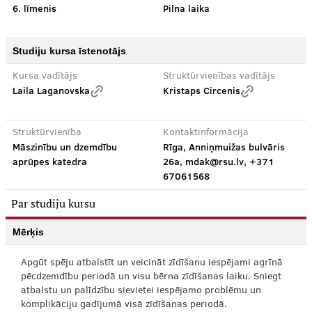
6. līmenis
Pilna laika
Studiju kursa īstenotājs
Kursa vadītājs
Struktūrvienības vadītājs
Laila Laganovska
Kristaps Circenis
Struktūrvienība
Kontaktinformācija
Māszinību un dzemdību
Rīga, Anniņmuižas bulvāris
aprūpes katedra
26a, mdak@rsu.lv, +371
67061568
Par studiju kursu
Mērķis
Apgūt spēju atbalstīt un veicināt zīdīšanu iespējami agrīnā
pēcdzemdību periodā un visu bērna zīdīšanas laiku. Sniegt
atbalstu un palīdzību sievietei iespējamo problēmu un
komplikāciju gadījumā visā zīdīšanas periodā.