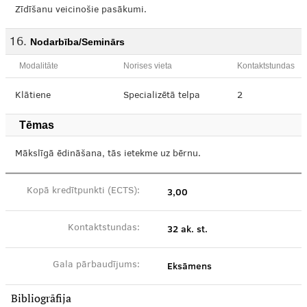
Zīdīšanu veicinošie pasākumi.
Nodarbība/Seminārs
Modalitāte
Norises vieta
Kontaktstundas
Klātiene
Specializētā telpa
2
Tēmas
Mākslīgā ēdināšana, tās ietekme uz bērnu.
3,00
Kopā kredītpunkti (ECTS):
32 ak. st.
Kontaktstundas:
Eksāmens
Gala pārbaudījums:
Bibliogrāfija