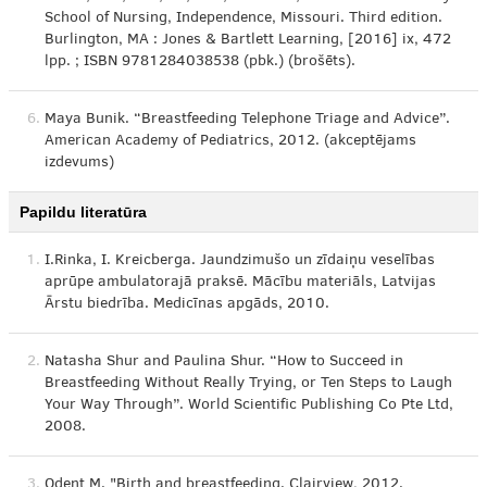
School of Nursing, Independence, Missouri. Third edition.
Burlington, MA : Jones & Bartlett Learning, [2016] ix, 472
lpp. ; ISBN 9781284038538 (pbk.) (brošēts).
6.
Maya Bunik. “Breastfeeding Telephone Triage and Advice”.
American Academy of Pediatrics, 2012. (akceptējams
izdevums)
Papildu literatūra
1.
I.Rinka, I. Kreicberga. Jaundzimušo un zīdaiņu veselības
aprūpe ambulatorajā praksē. Mācību materiāls, Latvijas
Ārstu biedrība. Medicīnas apgāds, 2010.
2.
Natasha Shur and Paulina Shur. “How to Succeed in
Breastfeeding Without Really Trying, or Ten Steps to Laugh
Your Way Through”. World Scientific Publishing Co Pte Ltd,
2008.
3.
Odent M. "Birth and breastfeeding. Clairview, 2012.