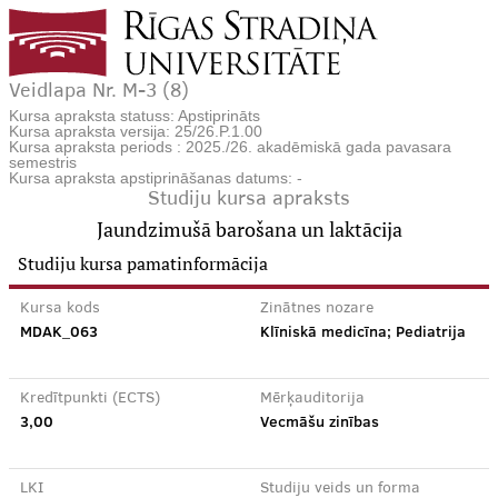
Veidlapa Nr. M-3 (8)
Kursa apraksta statuss: Apstiprināts
Kursa apraksta versija: 25/26.P.1.00
Kursa apraksta periods : 2025./26. akadēmiskā gada pavasara
semestris
Kursa apraksta apstiprināšanas datums: -
Studiju kursa apraksts
Jaundzimušā barošana un laktācija
Studiju kursa pamatinformācija
Kursa kods
Zinātnes nozare
MDAK_063
Klīniskā medicīna; Pediatrija
Kredītpunkti (ECTS)
Mērķauditorija
3,00
Vecmāšu zinības
LKI
Studiju veids un forma