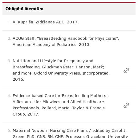
Obligātā literatūra
1.
A. Kupriša. Zīdīšanas ABC, 2017.
2.
ACOG Staff. “Breastfeeding Handbook for Physicians”,
American Academy of Pediatrics, 2013.
3.
Nutrition and Lifestyle for Pregnancy and
Breastfeeding. Gluckman Peter; Hanson, Mark;
and more. Oxford University Press, Incorporated,
2015.
4.
Evidence-based Care for Breastfeeding Mothers :
A Resource for Midwives and Allied Healthcare
Professionals. Pollard, Maria. Taylor & Francis
Group, 2017.
5.
Maternal Newborn Nursing Care Plans / edited by Carol J.
Green, PhD, CNS, RN, CNE, Professor, Graceland University