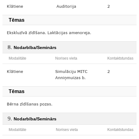
Klātiene
Auditorija
2
Tēmas
Ekskluzīvā zīdīšana. Laktācijas amenoreja.
Nodarbība/Seminārs
Modalitāte
Norises vieta
Kontaktstundas
Klātiene
Simulāciju MITC
2
Anniņmuizas b.
Tēmas
Bērna zīdīšanas pozas.
Nodarbība/Seminārs
Modalitāte
Norises vieta
Kontaktstundas