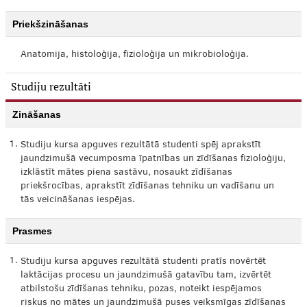
Priekšzināšanas
Anatomija, histoloģija, fizioloģija un mikrobioloģija.
Studiju rezultāti
Zināšanas
1.
Studiju kursa apguves rezultātā studenti spēj aprakstīt
jaundzimušā vecumposma īpatnības un zīdīšanas fizioloģiju,
izklāstīt mātes piena sastāvu, nosaukt zīdīšanas
priekšrocības, aprakstīt zīdīšanas tehniku un vadīšanu un
tās veicināšanas iespējas.
Prasmes
1.
Studiju kursa apguves rezultātā studenti pratīs novērtēt
laktācijas procesu un jaundzimušā gatavību tam, izvērtēt
atbilstošu zīdīšanas tehniku, pozas, noteikt iespējamos
riskus no mātes un jaundzimušā puses veiksmīgas zīdīšanas