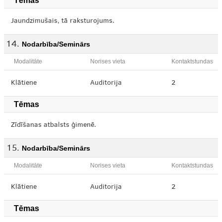
Tēmas
Jaundzimušais, tā raksturojums.
Nodarbība/Seminārs
Modalitāte
Norises vieta
Kontaktstundas
Klātiene
Auditorija
2
Tēmas
Zīdīšanas atbalsts ģimenē.
Nodarbība/Seminārs
Modalitāte
Norises vieta
Kontaktstundas
Klātiene
Auditorija
2
Tēmas