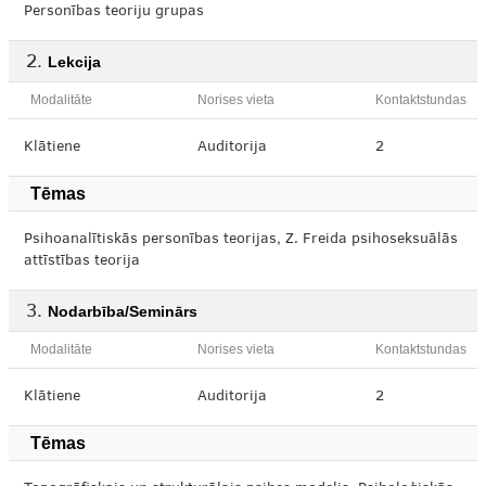
Personības teoriju grupas
Lekcija
Modalitāte
Norises vieta
Kontaktstundas
Klātiene
Auditorija
2
Tēmas
Psihoanalītiskās personības teorijas, Z. Freida psihoseksuālās
attīstības teorija
Nodarbība/Seminārs
Modalitāte
Norises vieta
Kontaktstundas
Klātiene
Auditorija
2
Tēmas