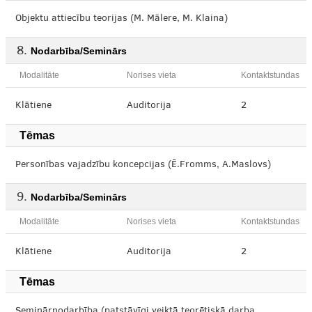
Objektu attiecību teorijas (M. Mālere, M. Klaina)
Nodarbība/Seminārs
Modalitāte
Norises vieta
Kontaktstundas
Klātiene
Auditorija
2
Tēmas
Personības vajadzību koncepcijas (Ē.Fromms, A.Maslovs)
Nodarbība/Seminārs
Modalitāte
Norises vieta
Kontaktstundas
Klātiene
Auditorija
2
Tēmas
Seminārnodarbība (patstāvīgi veiktā teorētiskā darba