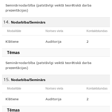
Seminārnodarbība (patstāvīgi veiktā teorētiskā darba
prezentācijas)
Nodarbība/Seminārs
Modalitāte
Norises vieta
Kontaktstundas
Klātiene
Auditorija
2
Tēmas
Seminārnodarbība (patstāvīgi veiktā teorētiskā darba
prezentācijas)
Nodarbība/Seminārs
Modalitāte
Norises vieta
Kontaktstundas
Klātiene
Auditorija
2
Tēmas