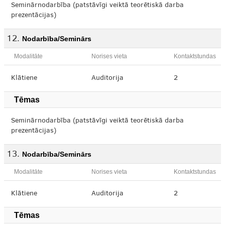
Seminārnodarbība (patstāvīgi veiktā teorētiskā darba
prezentācijas)
Nodarbība/Seminārs
Modalitāte
Norises vieta
Kontaktstundas
Klātiene
Auditorija
2
Tēmas
Seminārnodarbība (patstāvīgi veiktā teorētiskā darba
prezentācijas)
Nodarbība/Seminārs
Modalitāte
Norises vieta
Kontaktstundas
Klātiene
Auditorija
2
Tēmas