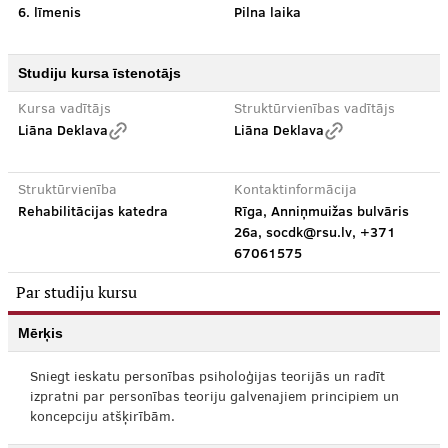
6. līmenis
Pilna laika
Studiju kursa īstenotājs
Kursa vadītājs
Struktūrvienības vadītājs
Liāna Deklava
Liāna Deklava
Struktūrvienība
Kontaktinformācija
Rehabilitācijas katedra
Rīga, Anniņmuižas bulvāris
26a, socdk@rsu.lv, +371
67061575
Par studiju kursu
Mērķis
Sniegt ieskatu personības psiholoģijas teorijās un radīt
izpratni par personības teoriju galvenajiem principiem un
koncepciju atšķirībām.