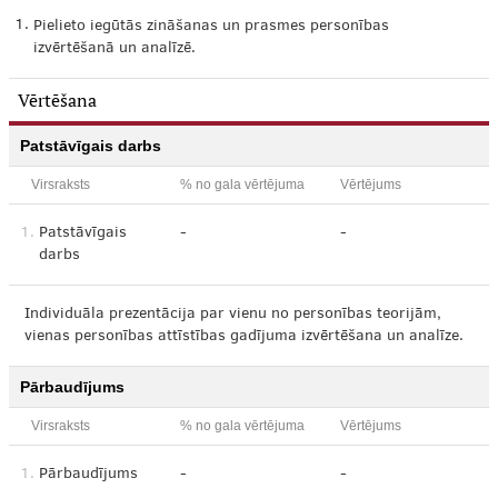
1.
Pielieto iegūtās zināšanas un prasmes personības
izvērtēšanā un analīzē.
Vērtēšana
Patstāvīgais darbs
Virsraksts
% no gala vērtējuma
Vērtējums
1.
Patstāvīgais
-
-
darbs
Individuāla prezentācija par vienu no personības teorijām,
vienas personības attīstības gadījuma izvērtēšana un analīze.
Pārbaudījums
Virsraksts
% no gala vērtējuma
Vērtējums
1.
Pārbaudījums
-
-