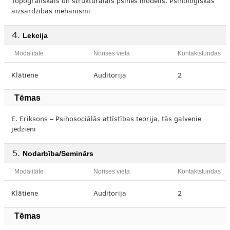
Topogrāfiskais un strukturālais psihes modelis. Psiholoģiskās
aizsardzības mehānismi
Lekcija
Modalitāte
Norises vieta
Kontaktstundas
Klātiene
Auditorija
2
Tēmas
E. Eriksons – Psihosociālās attīstības teorija, tās galvenie
jēdzieni
Nodarbība/Seminārs
Modalitāte
Norises vieta
Kontaktstundas
Klātiene
Auditorija
2
Tēmas