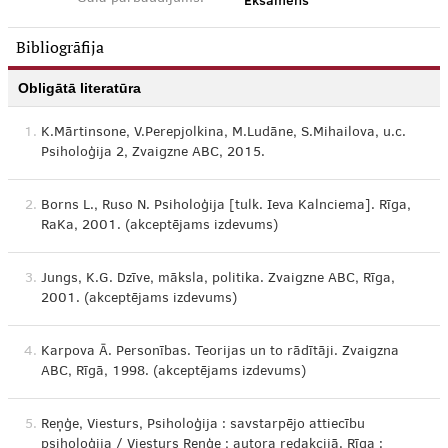
Eksāmens
Bibliogrāfija
Obligātā literatūra
1.
K.Mārtinsone, V.Perepjolkina, M.Ludāne, S.Mihailova, u.c.
Psiholoģija 2, Zvaigzne ABC, 2015.
2.
Borns L., Ruso N. Psiholoģija [tulk. Ieva Kalnciema]. Rīga,
RaKa, 2001. (akceptējams izdevums)
3.
Jungs, K.G. Dzīve, māksla, politika. Zvaigzne ABC, Rīga,
2001. (akceptējams izdevums)
4.
Karpova Ā. Personības. Teorijas un to rādītāji. Zvaigzna
ABC, Rīgā, 1998. (akceptējams izdevums)
5.
Reņģe, Viesturs, Psiholoģija : savstarpējo attiecību
psiholoģija / Viesturs Reņģe ; autora redakcijā. Rīga :