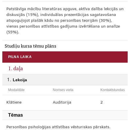
Patstāvīga mācību literatūras apguve, aktīva dalība lekcijās un
diskusijās (15%), individuālas prezentācijas sagatavošana
atspoguļojot plašāk kādu no personības teorijām (30%),
vienas personības attīstības gadījuma izvērtēšana un analīze
(55%).
Studiju kursa tēmu plāns
PILNA LAIKA
1. daļa
Lekcija
Modalitāte
Norises vieta
Kontaktstundas
Klātiene
Auditorija
2
Tēmas
Personības psiholoģijas attīstības vēsturiskas pārskats.