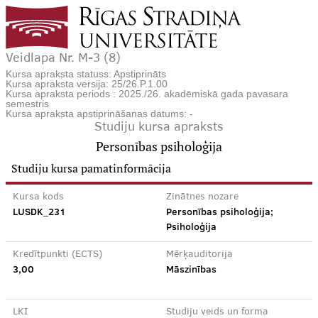
Veidlapa Nr. M-3 (8)
Kursa apraksta statuss: Apstiprināts
Kursa apraksta versija: 25/26.P.1.00
Kursa apraksta periods : 2025./26. akadēmiskā gada pavasara
semestris
Kursa apraksta apstiprināšanas datums: -
Studiju kursa apraksts
Personības psiholoģija
Studiju kursa pamatinformācija
Kursa kods
Zinātnes nozare
LUSDK_231
Personības psiholoģija;
Psiholoģija
Kredītpunkti (ECTS)
Mērķauditorija
3,00
Māszinības
LKI
Studiju veids un forma