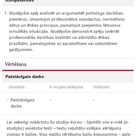
Kompetences
1.
Studējošie spēj analizēt un argumentēt psihologa darbības
piemērus, izmantojot profesionālos standartus, normatīvos
aktus un ētikas principus, pamatojot pieņemtos lēmumus
simulētās situācijās. Studējošie demonstrē spēju izvērtēt
profesionālās darbības kvalitāti un atbilstību ētikas
prasībām, pamatojoties uz aprakstītiem vai izdomātiem
gadījumiem.
Vērtēšana
Patstāvīgais darbs
Virsraksts
% no gala vērtējuma
Vērtējums
1.
Patstāvīgais
-
-
darbs
Lai sekmīgi nokārtotu šo studiju kursu: - Izpildīti visi e-vidē (e-
studijās) ievietotie testi – testu rezultātu vidējais vērtējums
vismaz 4 balles. Visu iegūto vērtējumu baļļu kopusumma – gala