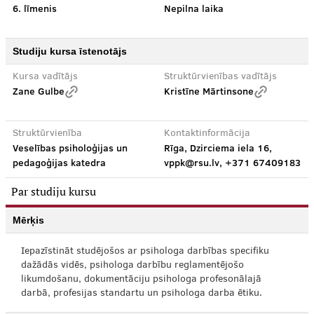
6. līmenis
Nepilna laika
Studiju kursa īstenotājs
Kursa vadītājs
Struktūrvienības vadītājs
Zane Gulbe
Kristīne Mārtinsone
Struktūrvienība
Kontaktinformācija
Veselības psiholoģijas un
Rīga, Dzirciema iela 16,
pedagoģijas katedra
vppk@rsu.lv, +371 67409183
Par studiju kursu
Mērķis
Iepazīstināt studējošos ar psihologa darbības specifiku
dažādās vidēs, psihologa darbību reglamentējošo
likumdošanu, dokumentāciju psihologa profesonālajā
darbā, profesijas standartu un psihologa darba ētiku.