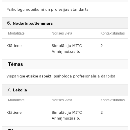
Psihologu noteikumi un profesijas standarts
Nodarbība/Seminārs
Modalitāte
Norises vieta
Kontaktstundas
Klātiene
Simulāciju MITC
2
Anniņmuizas b.
Tēmas
Vispārīgie ētiskie aspekti psihologa profesionālajā darbībā
Lekcija
Modalitāte
Norises vieta
Kontaktstundas
Klātiene
Simulāciju MITC
2
Anniņmuizas b.