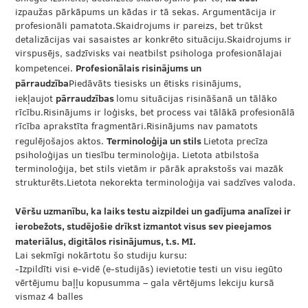
izpaužas pārkāpums un kādas ir tā sekas. Argumentācija ir
profesionāli pamatota.Skaidrojums ir pareizs, bet trūkst
detalizācijas vai sasaistes ar konkrēto situāciju.Skaidrojums ir
virspusējs, sadzīvisks vai neatbilst psihologa profesionālajai
Profesionālais risinājums un
kompetencei.
pārraudzība
Piedāvāts tiesisks un ētisks risinājums,
pārraudzības
iekļaujot
lomu situācijas risināšanā un tālāko
rīcību.Risinājums ir loģisks, bet process vai tālākā profesionālā
rīcība aprakstīta fragmentāri.Risinājums nav pamatots
Terminoloģija un stils
regulējošajos aktos.
Lietota precīza
psiholoģijas un tiesību terminoloģija. Lietota atbilstoša
terminoloģija, bet stils vietām ir pārāk aprakstošs vai mazāk
strukturēts.Lietota nekorekta terminoloģija vai sadzīves valoda.
Vēršu uzmanību, ka laiks testu aizpildei un gadījuma analīzei ir
ierobežots, studējošie drīkst izmantot visus sev pieejamos
materiālus, digitālos risinājumus, t.s. MI.
Lai sekmīgi nokārtotu šo studiju kursu:
-Izpildīti visi e-vidē (e-studijās) ievietotie testi un visu iegūto
vērtējumu baļļu kopusumma – gala vērtējums lekciju kursā
vismaz 4 balles