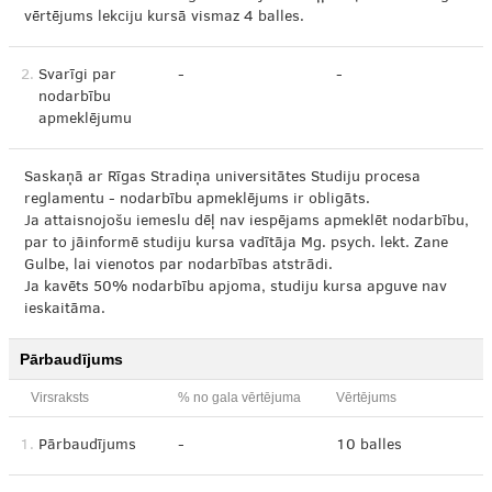
vērtējums lekciju kursā vismaz 4 balles.
2.
Svarīgi par
-
-
nodarbību
apmeklējumu
Saskaņā ar Rīgas Stradiņa universitātes Studiju procesa
reglamentu - nodarbību apmeklējums ir obligāts.
Ja attaisnojošu iemeslu dēļ nav iespējams apmeklēt nodarbību,
par to jāinformē studiju kursa vadītāja Mg. psych. lekt. Zane
Gulbe, lai vienotos par nodarbības atstrādi.
Ja kavēts 50% nodarbību apjoma, studiju kursa apguve nav
ieskaitāma.
Pārbaudījums
Virsraksts
% no gala vērtējuma
Vērtējums
1.
Pārbaudījums
-
10 balles