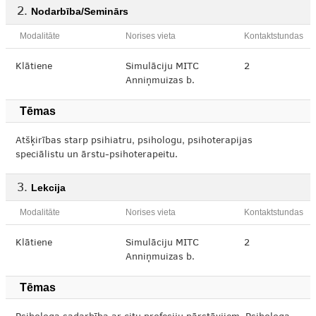
Nodarbība/Seminārs
Modalitāte
Norises vieta
Kontaktstundas
Klātiene
Simulāciju MITC
2
Anniņmuizas b.
Tēmas
Atšķirības starp psihiatru, psihologu, psihoterapijas
speciālistu un ārstu-psihoterapeitu.
Lekcija
Modalitāte
Norises vieta
Kontaktstundas
Klātiene
Simulāciju MITC
2
Anniņmuizas b.
Tēmas