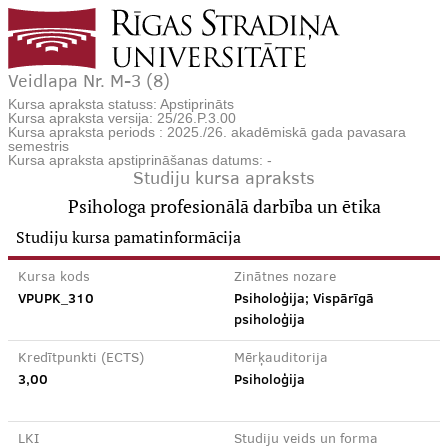
Veidlapa Nr. M-3 (8)
Kursa apraksta statuss: Apstiprināts
Kursa apraksta versija: 25/26.P.3.00
Kursa apraksta periods : 2025./26. akadēmiskā gada pavasara
semestris
Kursa apraksta apstiprināšanas datums: -
Studiju kursa apraksts
Psihologa profesionālā darbība un ētika
Studiju kursa pamatinformācija
Kursa kods
Zinātnes nozare
VPUPK_310
Psiholoģija; Vispārīgā
psiholoģija
Kredītpunkti (ECTS)
Mērķauditorija
3,00
Psiholoģija
LKI
Studiju veids un forma