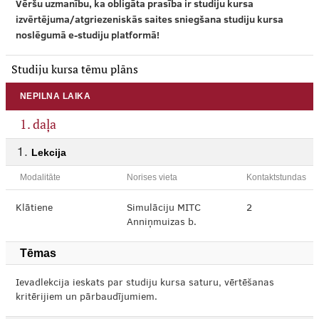
Vēršu uzmanību, ka obligāta prasība ir studiju kursa
izvērtējuma/atgriezeniskās saites sniegšana studiju kursa
noslēgumā e-studiju platformā!
Studiju kursa tēmu plāns
NEPILNA LAIKA
1. daļa
Lekcija
Modalitāte
Norises vieta
Kontaktstundas
Klātiene
Simulāciju MITC
2
Anniņmuizas b.
Tēmas
Ievadlekcija ieskats par studiju kursa saturu, vērtēšanas
kritērijiem un pārbaudījumiem.