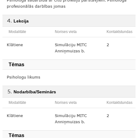
Psihologa sadarbība ar citu profesiju pārstāvjiem. Psihologa
profesionālās darbības jomas
Lekcija
Modalitāte
Norises vieta
Kontaktstundas
Klātiene
Simulāciju MITC
2
Anniņmuizas b.
Tēmas
Psihologu likums
Nodarbība/Seminārs
Modalitāte
Norises vieta
Kontaktstundas
Klātiene
Simulāciju MITC
2
Anniņmuizas b.
Tēmas