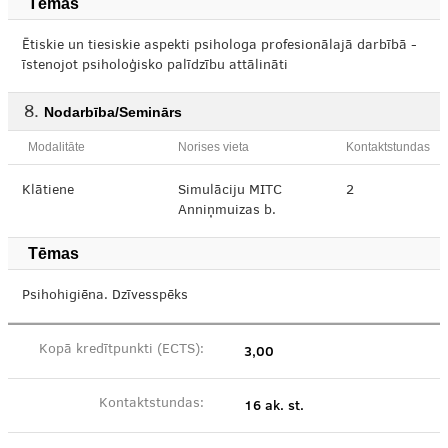
Tēmas
Ētiskie un tiesiskie aspekti psihologa profesionālajā darbībā -
īstenojot psiholoģisko palīdzību attālināti
Nodarbība/Seminārs
Modalitāte
Norises vieta
Kontaktstundas
Klātiene
Simulāciju MITC
2
Anniņmuizas b.
Tēmas
Psihohigiēna. Dzīvesspēks
3,00
Kopā kredītpunkti (ECTS):
16 ak. st.
Kontaktstundas: