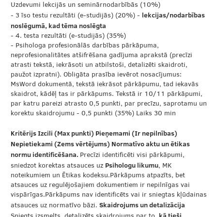
Uzdevumi lekcijās un seminārnodarbībās (10%)
lekcijas/nodarbības
- 3 īso testu rezultāti (e-studijās) (20%) -
noslēgumā, kad tēma noslēgta
- 4. testa rezultāti (e-studijās) (35%)
- Psihologa profesionālās darbības pārkāpuma,
neprofesionalitātes atšifrēšana gadījuma aprakstā (precīzi
atrasti tekstā, iekrāsoti un atbilstoši, detalizēti skaidroti,
paužot izpratni). Obligāta prasība ievērot nosacījumus:
MsWord dokumentā, tekstā iekrāsot pārkāpumu, tad iekavās
skaidrot, kādēļ tas ir pārkāpums. Tekstā ir 10/11 pārkāpumi,
par katru pareizi atrasto 0,5 punkti, par precīzu, saprotamu un
korektu skaidrojumu - 0,5 punkti (35%) Laiks 30 min
Kritērijs Izcili (Max punkti) Pieņemami (Ir nepilnības)
Nepietiekami (Zems vērtējums) Normatīvo aktu un ētikas
normu identificēšana.
Precīzi identificēti visi pārkāpumi,
Psihologu likumu
sniedzot korektas atsauces uz
, MK
noteikumiem un Ētikas kodeksu.Pārkāpums atpazīts, bet
atsauces uz regulējošajiem dokumentiem ir nepilnīgas vai
vispārīgas.Pārkāpums nav identificēts vai ir sniegtas kļūdainas
Skaidrojums un detalizācija
atsauces uz normatīvo bāzi.
kā tieši
Sniegts izsmelts, detalizēts skaidrojums par to,