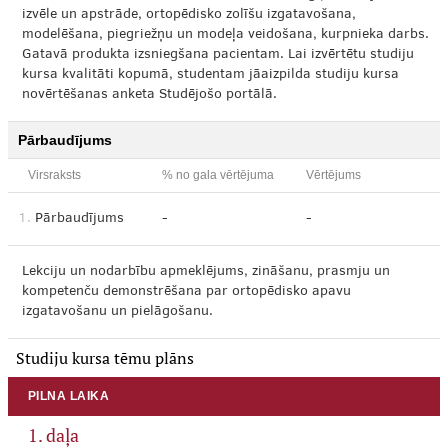
izvēle un apstrāde, ortopēdisko zolīšu izgatavošana,
modelēšana, piegriežņu un modeļa veidošana, kurpnieka darbs.
Gatavā produkta izsniegšana pacientam. Lai izvērtētu studiju
kursa kvalitāti kopumā, studentam jāaizpilda studiju kursa
novērtēšanas anketa Studējošo portālā.
Pārbaudījums
Virsraksts
% no gala vērtējuma
Vērtējums
1.
Pārbaudījums
-
-
Lekciju un nodarbību apmeklējums, zināšanu, prasmju un
kompetenču demonstrēšana par ortopēdisko apavu
izgatavošanu un pielāgošanu.
Studiju kursa tēmu plāns
PILNA LAIKA
1. daļa