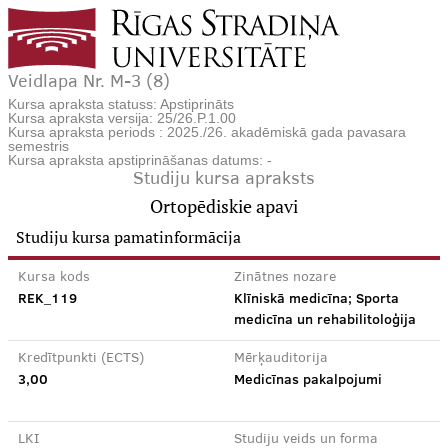
Veidlapa Nr. M-3 (8)
Kursa apraksta statuss: Apstiprināts
Kursa apraksta versija: 25/26.P.1.00
Kursa apraksta periods : 2025./26. akadēmiskā gada pavasara
semestris
Kursa apraksta apstiprināšanas datums: -
Studiju kursa apraksts
Ortopēdiskie apavi
Studiju kursa pamatinformācija
Kursa kods
Zinātnes nozare
REK_119
Klīniskā medicīna; Sporta
medicīna un rehabilitoloģija
Kredītpunkti (ECTS)
Mērķauditorija
3,00
Medicīnas pakalpojumi
LKI
Studiju veids un forma