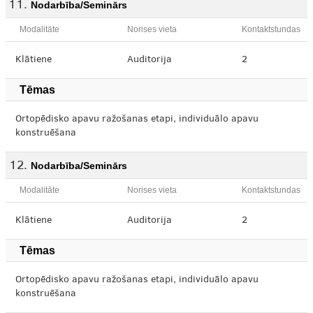
Nodarbība/Seminārs
Modalitāte
Norises vieta
Kontaktstundas
Klātiene
Auditorija
2
Tēmas
Ortopēdisko apavu ražošanas etapi, individuālo apavu
konstruēšana
Nodarbība/Seminārs
Modalitāte
Norises vieta
Kontaktstundas
Klātiene
Auditorija
2
Tēmas
Ortopēdisko apavu ražošanas etapi, individuālo apavu
konstruēšana