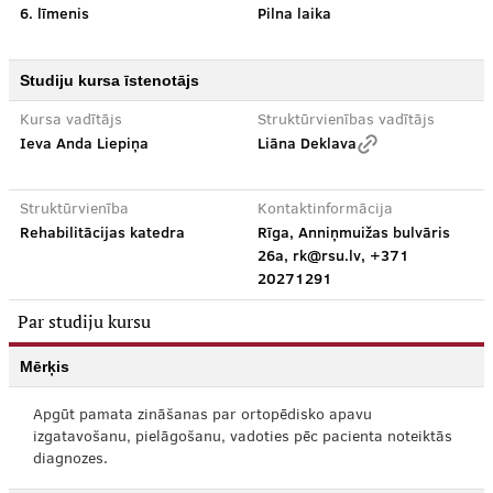
6. līmenis
Pilna laika
Studiju kursa īstenotājs
Kursa vadītājs
Struktūrvienības vadītājs
Ieva Anda Liepiņa
Liāna Deklava
Struktūrvienība
Kontaktinformācija
Rehabilitācijas katedra
Rīga, Anniņmuižas bulvāris
26a, rk@rsu.lv, +371
20271291
Par studiju kursu
Mērķis
Apgūt pamata zināšanas par ortopēdisko apavu
izgatavošanu, pielāgošanu, vadoties pēc pacienta noteiktās
diagnozes.