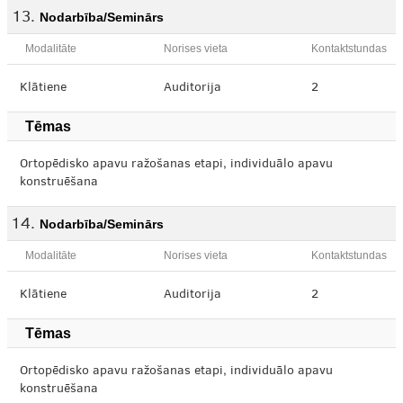
Nodarbība/Seminārs
Modalitāte
Norises vieta
Kontaktstundas
Klātiene
Auditorija
2
Tēmas
Ortopēdisko apavu ražošanas etapi, individuālo apavu
konstruēšana
Nodarbība/Seminārs
Modalitāte
Norises vieta
Kontaktstundas
Klātiene
Auditorija
2
Tēmas
Ortopēdisko apavu ražošanas etapi, individuālo apavu
konstruēšana