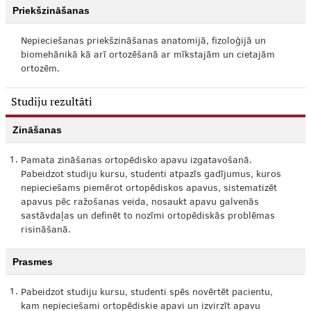
Priekšzināšanas
Nepieciešanas priekšzināšanas anatomijā, fizoloģijā un
biomehānikā kā arī ortozēšanā ar mīkstajām un cietajām
ortozēm.
Studiju rezultāti
Zināšanas
1.
Pamata zināšanas ortopēdisko apavu izgatavošanā.
Pabeidzot studiju kursu, studenti atpazīs gadījumus, kuros
nepieciešams piemērot ortopēdiskos apavus, sistematizēt
apavus pēc ražošanas veida, nosaukt apavu galvenās
sastāvdaļas un definēt to nozīmi ortopēdiskās problēmas
risināšanā.
Prasmes
1.
Pabeidzot studiju kursu, studenti spēs novērtēt pacientu,
kam nepieciešami ortopēdiskie apavi un izvirzīt apavu