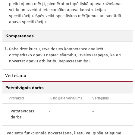
pielietojuma mērķi, piemērot ortopēdiskā apava ražošanas
veidu un izveidot ieteicamāko apava konstrukcijas
specifikāciju. Spēs veikt specifiskos mērījumus un sastādīt
apava specifikāciju.
Kompetences
1.
Pabeidzot kursu, izveidosies kompetence analizēt
ortopēdisko apavu nepieciešamību, izvēles iespējas, kā arī
novērtēt apavu atbilstību nepieciešamībai.
Vērtēšana
Patstāvīgais darbs
Virsraksts
% no gala vērtējuma
Vērtējums
1.
Patstāvīgais
-
-
darbs
Pacientu funkcionālā novērtēšana, liestu vai ģipša atlējuma