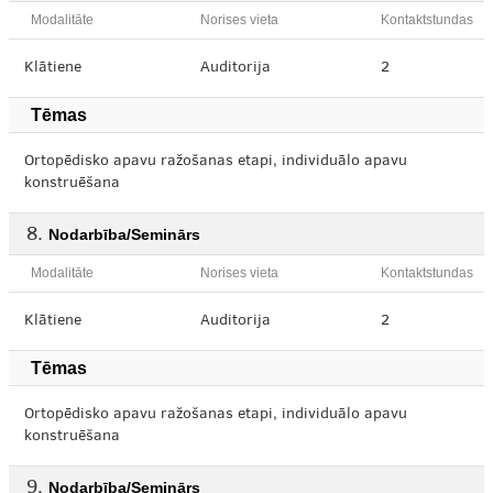
Modalitāte
Norises vieta
Kontaktstundas
Klātiene
Auditorija
2
Tēmas
Ortopēdisko apavu ražošanas etapi, individuālo apavu
konstruēšana
Nodarbība/Seminārs
Modalitāte
Norises vieta
Kontaktstundas
Klātiene
Auditorija
2
Tēmas
Ortopēdisko apavu ražošanas etapi, individuālo apavu
konstruēšana
Nodarbība/Seminārs