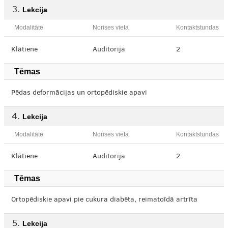
Lekcija
Modalitāte
Norises vieta
Kontaktstundas
Klātiene
Auditorija
2
Tēmas
Pēdas deformācijas un ortopēdiskie apavi
Lekcija
Modalitāte
Norises vieta
Kontaktstundas
Klātiene
Auditorija
2
Tēmas
Ortopēdiskie apavi pie cukura diabēta, reimatoīdā artrīta
Lekcija