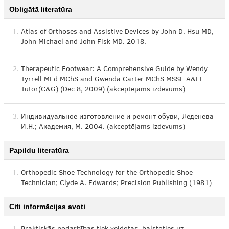
Obligātā literatūra
1.
Atlas of Orthoses and Assistive Devices by John D. Hsu MD,
John Michael and John Fisk MD. 2018.
2.
Therapeutic Footwear: A Comprehensive Guide by Wendy
Tyrrell MEd MChS and Gwenda Carter MChS MSSF A&FE
Tutor(C&G) (Dec 8, 2009) (akceptējams izdevums)
3.
Индивидуальное изготовление и ремонт обуви, Леденёва
И.Н.; Академия, М. 2004. (akceptējams izdevums)
Papildu literatūra
1.
Orthopedic Shoe Technology for the Orthopedic Shoe
Technician; Clyde A. Edwards; Precision Publishing (1981)
Citi informācijas avoti