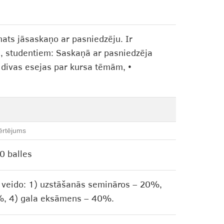
mats jāsaskaņo ar pasniedzēju. Ir
bā, studentiem: Saskaņā ar pasniedzēja
o divas esejas par kursa tēmām, •
ērtējums
0 balles
i veido: 1) uzstāšanās semināros – 20%,
20%, 4) gala eksāmens – 40%.