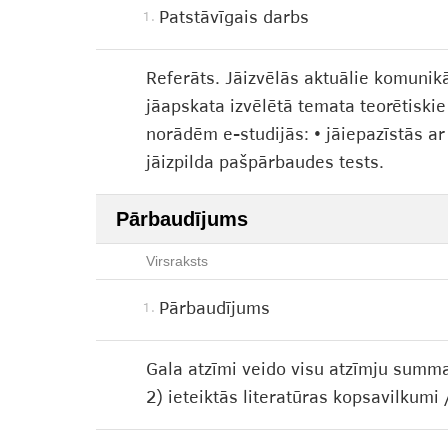
Patstāvīgais darbs
1.
Referāts. Jāizvēlās aktuālie komunik
jāapskata izvēlētā temata teorētiski
norādēm e-studijās: • jāiepazīstās ar
jāizpilda pašpārbaudes tests.
Pārbaudījums
Virsraksts
Pārbaudījums
1.
Gala atzīmi veido visu atzīmju summa
2) ieteiktās literatūras kopsavilkum