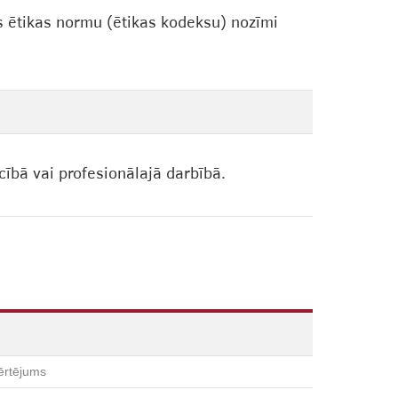
s ētikas normu (ētikas kodeksu) nozīmi
cībā vai profesionālajā darbībā.
ērtējums