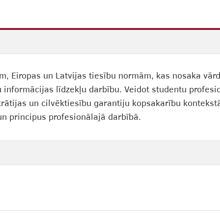
ām, Eiropas un Latvijas tiesību normām, kas nosaka vārd
u informācijas līdzekļu darbību. Veidot studentu profes
rātijas un cilvēktiesību garantiju kopsakarību kontekstā
n principus profesionālajā darbībā.