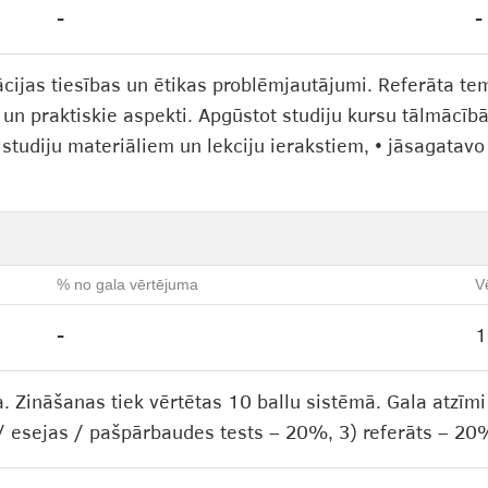
-
-
ācijas tiesības un ētikas problēmjautājumi. Referāta te
e un praktiskie aspekti. Apgūstot studiju kursu tālmācī
 studiju materiāliem un lekciju ierakstiem, • jāsagatav
% no gala vērtējuma
V
-
1
. Zināšanas tiek vērtētas 10 ballu sistēmā. Gala atzīm
i / esejas / pašpārbaudes tests – 20%, 3) referāts – 