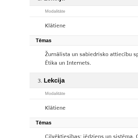
Modalitāte
Klātiene
Tēmas
Žurnālista un sabiedrisko attiecību s
Ētika un Internets.
Lekcija
Modalitāte
Klātiene
Tēmas
Cilvēktiesības: jēdziens un sistēma. C