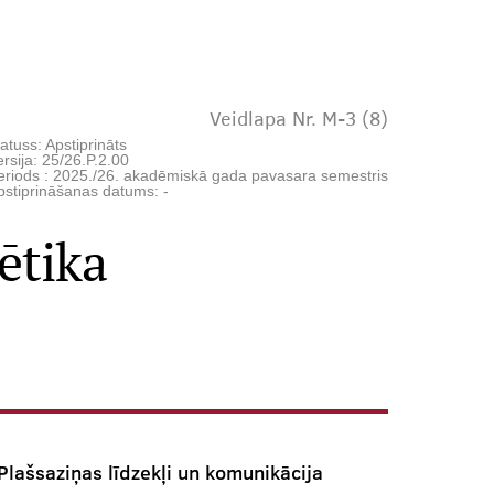
Veidlapa Nr. M-3 (8)
atuss: Apstiprināts
rsija: 25/26.P.2.00
eriods : 2025./26. akadēmiskā gada pavasara semestris
pstiprināšanas datums: -
ētika
Plašsaziņas līdzekļi un komunikācija