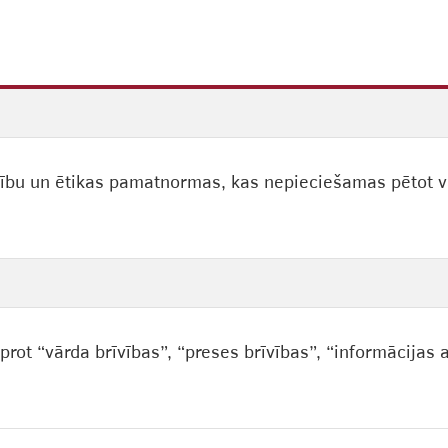
ību un ētikas pamatnormas, kas nepieciešamas pētot va
rot “vārda brīvības”, “preses brīvības”, “informācijas a