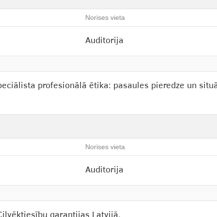
Norises vieta
Auditorija
peciālista profesionālā ētika: pasaules pieredze un situ
Norises vieta
Auditorija
ilvēktiesību garantijas Latvijā.