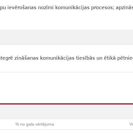
ipu ievērošanas nozīmi komunikācijas procesos; apzinā
.
ntegrē zināšanas komunikācijas tiesībās un ētikā pētnie
% no gala vērtējuma
V