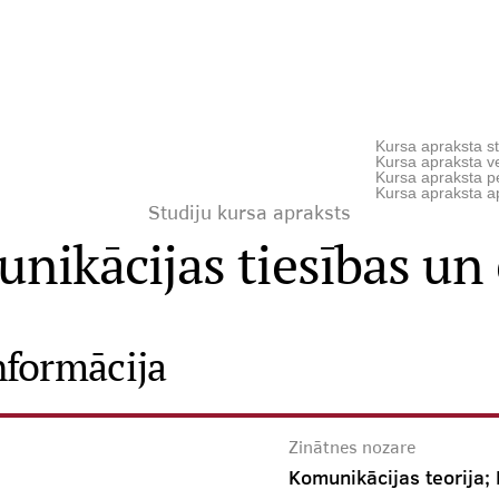
Kursa apraksta st
Kursa apraksta ve
Kursa apraksta p
Kursa apraksta a
Studiju kursa apraksts
nikācijas tiesības un 
nformācija
Zinātnes nozare
Komunikācijas teorija; 