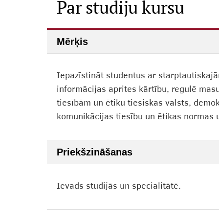
Par studiju kursu
Mērķis
Iepazīstināt studentus ar starptautiskaj
informācijas aprites kārtību, regulē mas
tiesībām un ētiku tiesiskas valsts, demok
komunikācijas tiesību un ētikas normas u
Priekšzināšanas
Ievads studijās un specialitātē.