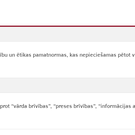
ību un ētikas pamatnormas, kas nepieciešamas pētot va
rot “vārda brīvības”, “preses brīvības”, “informācijas a