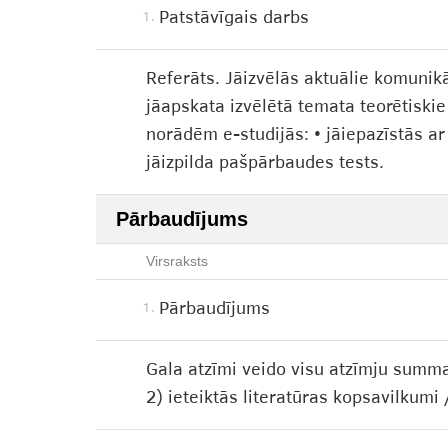
Patstāvīgais darbs
1.
Referāts. Jāizvēlās aktuālie komunik
jāapskata izvēlētā temata teorētiski
norādēm e-studijās: • jāiepazīstās ar
jāizpilda pašpārbaudes tests.
Pārbaudījums
Virsraksts
Pārbaudījums
1.
Gala atzīmi veido visu atzīmju summa
2) ieteiktās literatūras kopsavilkum