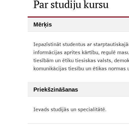
Par studiju kursu
Mērķis
Iepazīstināt studentus ar starptautiskaj
informācijas aprites kārtību, regulē mas
tiesībām un ētiku tiesiskas valsts, demok
komunikācijas tiesību un ētikas normas u
Priekšzināšanas
Ievads studijās un specialitātē.