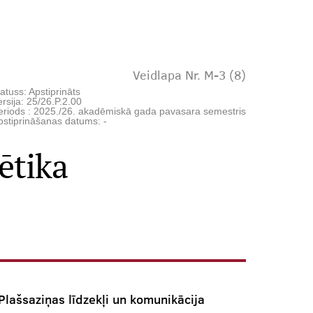
Veidlapa Nr. M-3 (8)
atuss: Apstiprināts
rsija: 25/26.P.2.00
eriods : 2025./26. akadēmiskā gada pavasara semestris
pstiprināšanas datums: -
ētika
Plašsaziņas līdzekļi un komunikācija