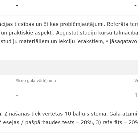
-
-
ācijas tiesības un ētikas problēmjautājumi. Referāta te
e un praktiskie aspekti. Apgūstot studiju kursu tālmācī
 studiju materiāliem un lekciju ierakstiem, • jāsagatav
% no gala vērtējuma
V
-
1
. Zināšanas tiek vērtētas 10 ballu sistēmā. Gala atzīm
i / esejas / pašpārbaudes tests – 20%, 3) referāts – 