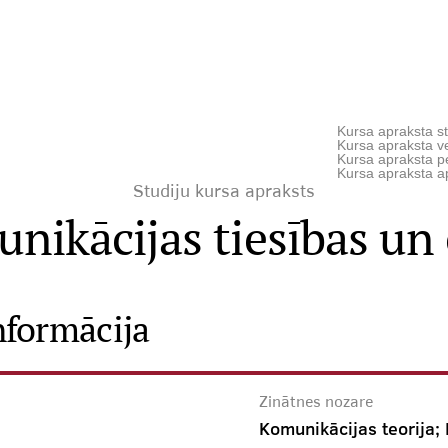
Kursa apraksta st
Kursa apraksta ve
Kursa apraksta p
Kursa apraksta a
Studiju kursa apraksts
nikācijas tiesības un 
nformācija
Zinātnes nozare
Komunikācijas teorija; 