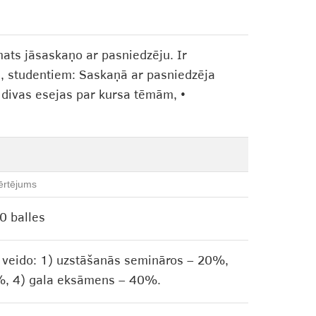
mats jāsaskaņo ar pasniedzēju. Ir
bā, studentiem: Saskaņā ar pasniedzēja
o divas esejas par kursa tēmām, •
ērtējums
0 balles
i veido: 1) uzstāšanās semināros – 20%,
20%, 4) gala eksāmens – 40%.