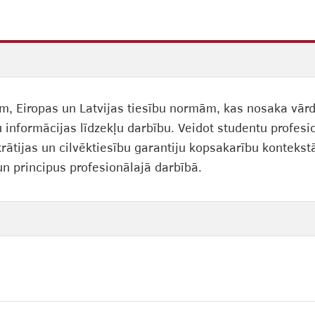
ām, Eiropas un Latvijas tiesību normām, kas nosaka vārd
u informācijas līdzekļu darbību. Veidot studentu profes
rātijas un cilvēktiesību garantiju kopsakarību kontekstā
n principus profesionālajā darbībā.