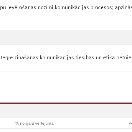
ipu ievērošanas nozīmi komunikācijas procesos; apzinā
.
ntegrē zināšanas komunikācijas tiesībās un ētikā pētnie
% no gala vērtējuma
V