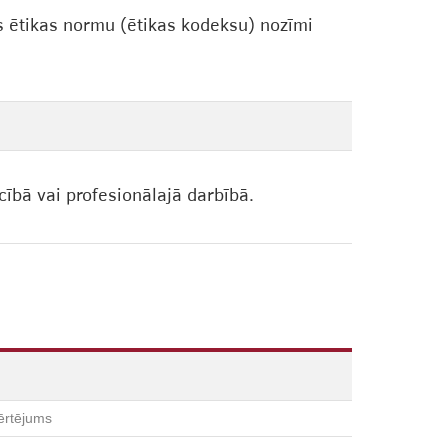
s ētikas normu (ētikas kodeksu) nozīmi
cībā vai profesionālajā darbībā.
ērtējums