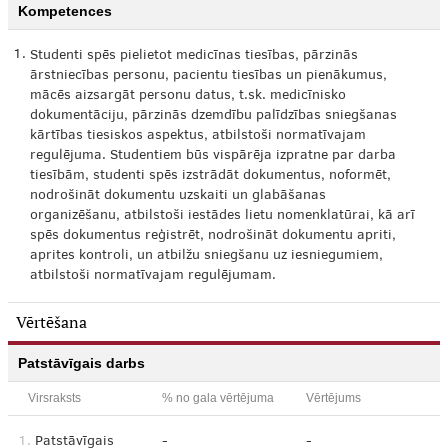
Kompetences
1.
Studenti spēs pielietot medicīnas tiesības, pārzinās
ārstniecības personu, pacientu tiesības un pienākumus,
mācēs aizsargāt personu datus, t.sk. medicīnisko
dokumentāciju, pārzinās dzemdību palīdzības sniegšanas
kārtības tiesiskos aspektus, atbilstoši normatīvajam
regulējuma. Studentiem būs vispārēja izpratne par darba
tiesībām, studenti spēs izstrādāt dokumentus, noformēt,
nodrošināt dokumentu uzskaiti un glabāšanas
organizēšanu, atbilstoši iestādes lietu nomenklatūrai, kā arī
spēs dokumentus reģistrēt, nodrošināt dokumentu apriti,
aprites kontroli, un atbilžu sniegšanu uz iesniegumiem,
atbilstoši normatīvajam regulējumam.
Vērtēšana
Patstāvīgais darbs
Virsraksts
% no gala vērtējuma
Vērtējums
1.
Patstāvīgais
-
-