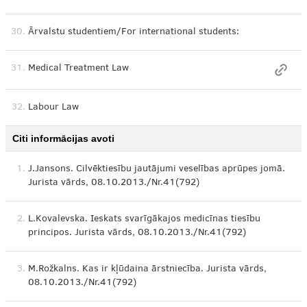
30.
Ārvalstu studentiem/For international students:
31.
Medical Treatment Law
32.
Labour Law
Citi informācijas avoti
1.
J.Jansons. Cilvēktiesību jautājumi veselības aprūpes jomā.
Jurista vārds, 08.10.2013./Nr.41(792)
2.
L.Kovalevska. Ieskats svarīgākajos medicīnas tiesību
principos. Jurista vārds, 08.10.2013./Nr.41(792)
3.
M.Rožkalns. Kas ir kļūdaina ārstniecība. Jurista vārds,
08.10.2013./Nr.41(792)