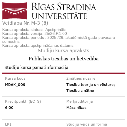
Veidlapa Nr. M-3 (8)
Kursa apraksta statuss: Apstiprināts
Kursa apraksta versija: 25/26.P.1.00
Kursa apraksta periods : 2025./26. akadēmiskā gada pavasara
semestris
Kursa apraksta apstiprināšanas datums: -
Studiju kursa apraksts
Publiskās tiesības un lietvedība
Studiju kursa pamatinformācija
Kursa kods
Zinātnes nozare
MDAK_009
Tiesību teorija un vēsture;
Tiesību zinātne
Kredītpunkti (ECTS)
Mērķauditorija
6,00
Māszinības
LKI
Studiju veids un forma