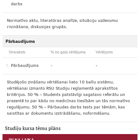
darbs
Normatīvo aktu, literatūras analīze, situāciju uzdevumu
risināšana, diskusijas grupās.
Pārbaudījums
Virsraksts
% no gala vērtējuma
Vērtējums
1.
Pārbaudījums
-
-
Studējošo zināšanu vērtēšanai lieto 10 ballu sistēmu,
vērtēšanai izmanto RSU Studiju reglamentā aprakstītos
kritērijus. 50 % – Students patstāvīgi sagatavo referātu un
prezentē to par kādu no medicīnas tiesībām un tās normatīvo
regulējumu. 50 % – Pārbaudes darbs tests par tēmām, kas
saistītas ar dokumentu izstrādāšanu, noformēšanu.
Studiju kursa tēmu plāns