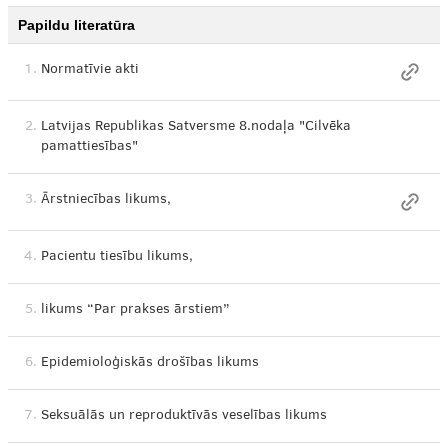
Papildu literatūra
1.
Normatīvie akti
2.
Latvijas Republikas Satversme 8.nodaļa "Cilvēka
pamattiesības"
3.
Ārstniecības likums,
4.
Pacientu tiesību likums,
5.
likums “Par prakses ārstiem”
6.
Epidemioloģiskās drošības likums
7.
Seksuālās un reproduktīvās veselības likums