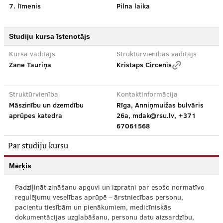
7. līmenis
Pilna laika
Studiju kursa īstenotājs
Kursa vadītājs
Struktūrvienības vadītājs
Zane Tauriņa
Kristaps Circenis
Struktūrvienība
Kontaktinformācija
Māszinību un dzemdību
Rīga, Anniņmuižas bulvāris
aprūpes katedra
26a, mdak@rsu.lv, +371
67061568
Par studiju kursu
Mērķis
Padziļināt zināšanu apguvi un izpratni par esošo normatīvo
regulējumu veselības aprūpē – ārstniecības personu,
pacientu tiesībām un pienākumiem, medicīniskās
dokumentācijas uzglabāšanu, personu datu aizsardzību,