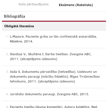
Eksāmens (Rakstisks)
Gala pārbaudījums:
Bibliogrāfija
Obligātā literatūra
1.
L.Mazure. Pacienta griba un tās civiltiesiskā aizsardzība.
Rēzekne, 2014.
2.
Slaidiņa V., Skultāne I. Darba tiesības. Zvaigzne ABC,
2011. (akceptējams izdevums)
3.
Važa S. Dokumentu pārvaldība (lietvedība). Uzdevumi un
dokumentu paraugi (mācību līdzeklis). Rīgas Tirdzniecības
tehnikums, 2011. (akceptējams izdevums)
4.
Juridisko dokumentu paraugi. Zvaigzne ABC, 2013.
5.
Pacientu tiesību likuma komentāri. Autoru kolektīvs. Red.