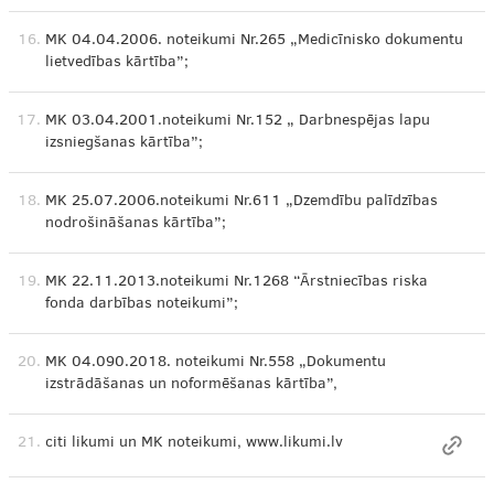
16.
MK 04.04.2006. noteikumi Nr.265 „Medicīnisko dokumentu
lietvedības kārtība”;
17.
MK 03.04.2001.noteikumi Nr.152 „ Darbnespējas lapu
izsniegšanas kārtība”;
18.
MK 25.07.2006.noteikumi Nr.611 „Dzemdību palīdzības
nodrošināšanas kārtība”;
19.
MK 22.11.2013.noteikumi Nr.1268 “Ārstniecības riska
fonda darbības noteikumi”;
20.
MK 04.090.2018. noteikumi Nr.558 „Dokumentu
izstrādāšanas un noformēšanas kārtība”,
21.
citi likumi un MK noteikumi, www.likumi.lv