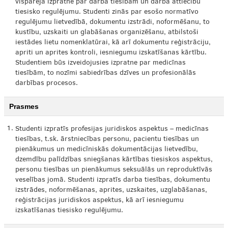
vispārēja izpratne par darba tiesībām un darba attiecību
tiesisko regulējumu. Studenti zinās par esošo normatīvo
regulējumu lietvedībā, dokumentu izstrādi, noformēšanu, to
kustību, uzskaiti un glabāšanas organizēšanu, atbilstoši
iestādes lietu nomenklatūrai, kā arī dokumentu reģistrāciju,
apriti un aprites kontroli, iesniegumu izskatīšanas kārtību.
Studentiem būs izveidojusies izpratne par medicīnas
tiesībām, to nozīmi sabiedrības dzīves un profesionālās
darbības procesos.
Prasmes
1.
Studenti izpratīs profesijas juridiskos aspektus – medicīnas
tiesības, t.sk. ārstniecības personu, pacientu tiesības un
pienākumus un medicīniskās dokumentācijas lietvedību,
dzemdību palīdzības sniegšanas kārtības tiesiskos aspektus,
personu tiesības un pienākumus seksuālās un reproduktīvās
veselības jomā. Studenti izpratīs darba tiesības, dokumentu
izstrādes, noformēšanas, aprites, uzskaites, uzglabāšanas,
reģistrācijas juridiskos aspektus, kā arī iesniegumu
izskatīšanas tiesisko regulējumu.