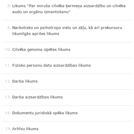
8.
Likums “Par miruša cilvēka ķermeņa aizsardzību un cilvēka
audu un orgānu izmantošanu”
9.
Narkotisko un psihotropo vielu un zāļu, kā arī prekursoru
likumīgās aprites likums
10.
Cilvēka genoma izpētes likums
11.
Fizisko personu datu aizsardzības likums
12.
Darba likums
13.
Darba aizsardzības likums
14.
Dokumentu juridiskā spēka likums
15.
Arhīvu likums