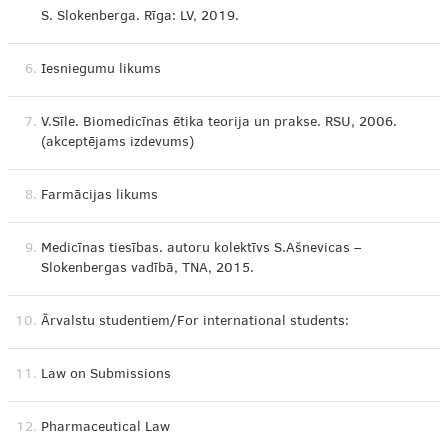
S. Slokenberga. Rīga: LV, 2019.
6.
Iesniegumu likums
7.
V.Sīle. Biomedicīnas ētika teorija un prakse. RSU, 2006.
(akceptējams izdevums)
8.
Farmācijas likums
9.
Medicīnas tiesības. autoru kolektīvs S.Ašnevicas –
Slokenbergas vadībā, TNA, 2015.
10.
Ārvalstu studentiem/For international students:
11.
Law on Submissions
12.
Pharmaceutical Law