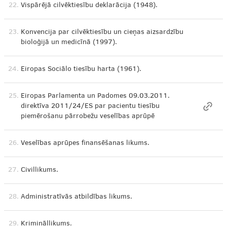
22.
Vispārējā cilvēktiesību deklarācija (1948).
23.
Konvencija par cilvēktiesību un cieņas aizsardzību
bioloģijā un medicīnā (1997).
24.
Eiropas Sociālo tiesību harta (1961).
25.
Eiropas Parlamenta un Padomes 09.03.2011.
direktīva 2011/24/ES par pacientu tiesību
piemērošanu pārrobežu veselības aprūpē
26.
Veselības aprūpes finansēšanas likums.
27.
Civillikums.
28.
Administratīvās atbildības likums.
29.
Krimināllikums.