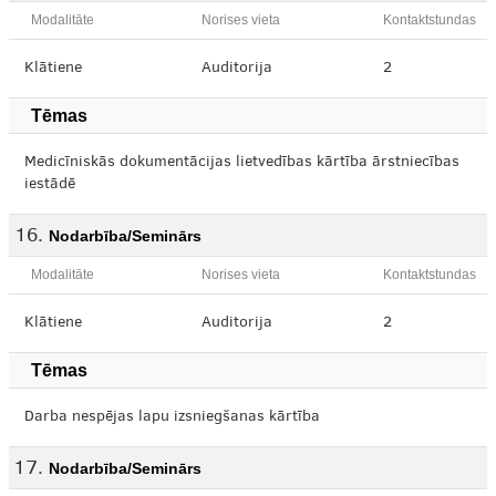
Modalitāte
Norises vieta
Kontaktstundas
Klātiene
Auditorija
2
Tēmas
Medicīniskās dokumentācijas lietvedības kārtība ārstniecības
iestādē
Nodarbība/Seminārs
Modalitāte
Norises vieta
Kontaktstundas
Klātiene
Auditorija
2
Tēmas
Darba nespējas lapu izsniegšanas kārtība
Nodarbība/Seminārs