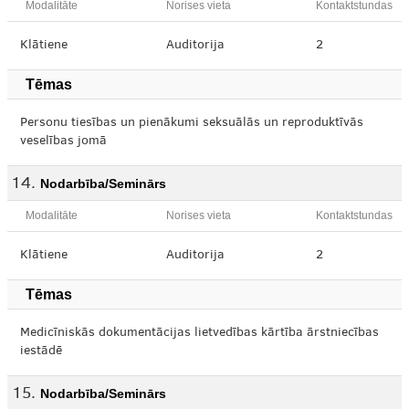
Modalitāte
Norises vieta
Kontaktstundas
Klātiene
Auditorija
2
Tēmas
Personu tiesības un pienākumi seksuālās un reproduktīvās
veselības jomā
Nodarbība/Seminārs
Modalitāte
Norises vieta
Kontaktstundas
Klātiene
Auditorija
2
Tēmas
Medicīniskās dokumentācijas lietvedības kārtība ārstniecības
iestādē
Nodarbība/Seminārs