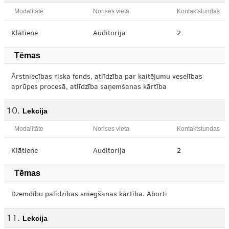
Modalitāte
Norises vieta
Kontaktstundas
Klātiene
Auditorija
2
Tēmas
Ārstniecības riska fonds, atlīdzība par kaitējumu veselības
aprūpes procesā, atlīdzība saņemšanas kārtība
Lekcija
Modalitāte
Norises vieta
Kontaktstundas
Klātiene
Auditorija
2
Tēmas
Dzemdību palīdzības sniegšanas kārtība. Aborti
Lekcija