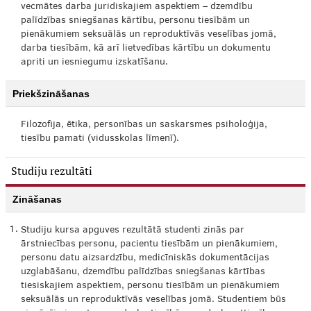
vecmātes darba juridiskajiem aspektiem – dzemdību
palīdzības sniegšanas kārtību, personu tiesībām un
pienākumiem seksuālās un reproduktīvās veselības jomā,
darba tiesībām, kā arī lietvedības kārtību un dokumentu
apriti un iesniegumu izskatīšanu.
Priekšzināšanas
Filozofija, ētika, personības un saskarsmes psiholoģija,
tiesību pamati (vidusskolas līmenī).
Studiju rezultāti
Zināšanas
1.
Studiju kursa apguves rezultātā studenti zinās par
ārstniecības personu, pacientu tiesībām un pienākumiem,
personu datu aizsardzību, medicīniskās dokumentācijas
uzglabāšanu, dzemdību palīdzības sniegšanas kārtības
tiesiskajiem aspektiem, personu tiesībām un pienākumiem
seksuālās un reproduktīvās veselības jomā. Studentiem būs