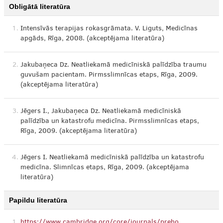
Obligātā literatūra
1.
Intensīvās terapijas rokasgrāmata. V. Liguts, Medicīnas
apgāds, Rīga, 2008. (akceptējama literatūra)
2.
Jakubaņeca Dz. Neatliekamā medicīniskā palīdzība traumu
guvušam pacientam. Pirmsslimnīcas etaps, Rīga, 2009.
(akceptējama literatūra)
3.
Jēgers I., Jakubaņeca Dz. Neatliekamā medicīniskā
palīdzība un katastrofu medicīna. Pirmsslimnīcas etaps,
Rīga, 2009. (akceptējama literatūra)
4.
Jēgers I. Neatliekamā medicīniskā palīdzība un katastrofu
medicīna. Slimnīcas etaps, Rīga, 2009. (akceptējama
literatūra)
Papildu literatūra
1.
https://www.cambridge.org/core/journals/preho