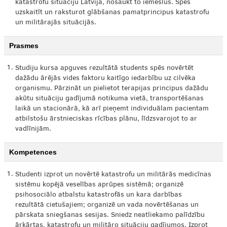
katastrofu situāciju Latvijā, nosaukt to iemeslus. Spēs
uzskaitīt un raksturot glābšanas pamatprincipus katastrofu
un militārajās situācijās.
Prasmes
1.
Studiju kursa apguves rezultātā students spēs novērtēt
dažādu ārējās vides faktoru kaitīgo iedarbību uz cilvēka
organismu. Pārzināt un pielietot terapijas principus dažādu
akūtu situāciju gadījumā notikuma vietā, transportēšanas
laikā un stacionārā, kā arī pieņemt individuālam pacientam
atbilstošu ārstnieciskas rīcības plānu, līdzsvarojot to ar
vadlīnijām.
Kompetences
1.
Studenti izprot un novērtē katastrofu un militārās medicīnas
sistēmu kopējā veselības aprūpes sistēmā; organizē
psihosociālo atbalstu katastrofās un kara darbības
rezultātā cietušajiem; organizē un vada novērtēšanas un
pārskata sniegšanas sesijas. Sniedz neatliekamo palīdzību
ārkārtas, katastrofu un militāro situāciju gadījumos. Izprot