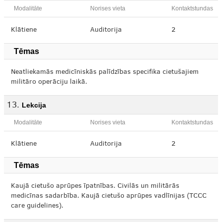
Modalitāte
Norises vieta
Kontaktstundas
Klātiene
Auditorija
2
Tēmas
Neatliekamās medicīniskās palīdzības specifika cietušajiem
militāro operāciju laikā.
Lekcija
Modalitāte
Norises vieta
Kontaktstundas
Klātiene
Auditorija
2
Tēmas
Kaujā cietušo aprūpes īpatnības. Civilās un militārās
medicīnas sadarbība. Kaujā cietušo aprūpes vadlīnijas (TCCC
care guidelines).