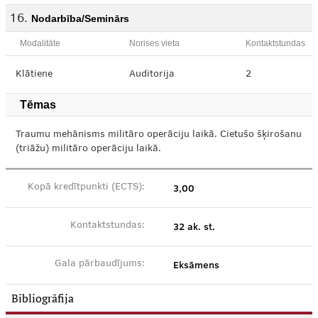
Nodarbība/Seminārs
Modalitāte
Norises vieta
Kontaktstundas
Klātiene
Auditorija
2
Tēmas
Traumu mehānisms militāro operāciju laikā. Cietušo šķirošanu
(triāžu) militāro operāciju laikā.
3,00
Kopā kredītpunkti (ECTS):
32 ak. st.
Kontaktstundas:
Eksāmens
Gala pārbaudījums:
Bibliogrāfija