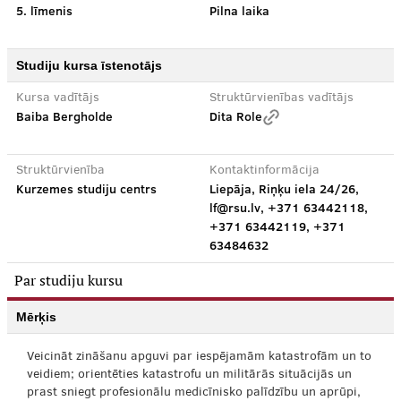
5. līmenis
Pilna laika
Studiju kursa īstenotājs
Kursa vadītājs
Struktūrvienības vadītājs
Baiba Bergholde
Dita Role
Struktūrvienība
Kontaktinformācija
Kurzemes studiju centrs
Liepāja, Riņķu iela 24/26,
lf@rsu.lv, +371 63442118,
+371 63442119, +371
63484632
Par studiju kursu
Mērķis
Veicināt zināšanu apguvi par iespējamām katastrofām un to
veidiem; orientēties katastrofu un militārās situācijās un
prast sniegt profesionālu medicīnisko palīdzību un aprūpi,