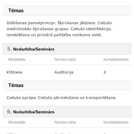
Tēmas
Glābšanas pamatprincipi. Šķirošanas jēdziens. Cietušo
medicīniskās šķirošanas grupas. Cietušo identifikācija,
izmeklēšana un primārā palīdzība notikuma vietā.
Nodarbība/Seminārs
Modalitāte
Norises vieta
Kontaktstundas
Klātiene
Auditorija
2
Tēmas
Cietušo aprūpe. Cietušo pārvietošana un transportēšana.
Nodarbība/Seminārs
Modalitāte
Norises vieta
Kontaktstundas