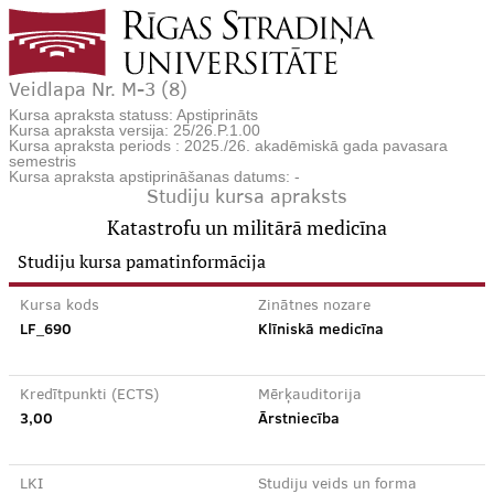
Veidlapa Nr. M-3 (8)
Kursa apraksta statuss: Apstiprināts
Kursa apraksta versija: 25/26.P.1.00
Kursa apraksta periods : 2025./26. akadēmiskā gada pavasara
semestris
Kursa apraksta apstiprināšanas datums: -
Studiju kursa apraksts
Katastrofu un militārā medicīna
Studiju kursa pamatinformācija
Kursa kods
Zinātnes nozare
LF_690
Klīniskā medicīna
Kredītpunkti (ECTS)
Mērķauditorija
3,00
Ārstniecība
LKI
Studiju veids un forma