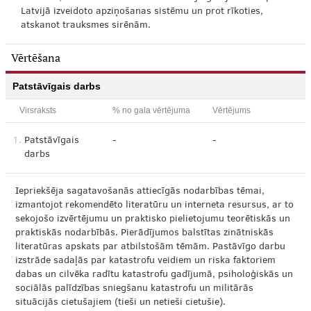
Latvijā izveidoto apziņošanas sistēmu un prot rīkoties,
atskanot trauksmes sirēnām.
Vērtēšana
Patstāvīgais darbs
Virsraksts
% no gala vērtējuma
Vērtējums
1.
Patstāvīgais
-
-
darbs
Iepriekšēja sagatavošanās attiecīgās nodarbības tēmai,
izmantojot rekomendēto literatūru un interneta resursus, ar to
sekojošo izvērtējumu un praktisko pielietojumu teorētiskās un
praktiskās nodarbībās. Pierādījumos balstītas zinātniskās
literatūras apskats par atbilstošām tēmām. Pastāvīgo darbu
izstrāde sadaļās par katastrofu veidiem un riska faktoriem
dabas un cilvēka radītu katastrofu gadījumā, psiholoģiskās un
sociālās palīdzības sniegšanu katastrofu un militārās
situācijās cietušajiem (tieši un netieši cietušie).