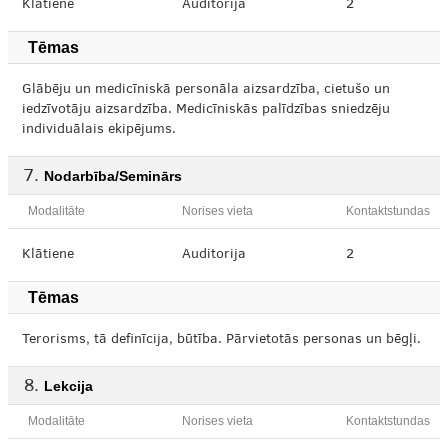
Klātiene
Auditorija
2
Tēmas
Glābēju un medicīniskā personāla aizsardzība, cietušo un
iedzīvotāju aizsardzība. Medicīniskās palīdzības sniedzēju
individuālais ekipējums.
Nodarbība/Seminārs
Modalitāte
Norises vieta
Kontaktstundas
Klātiene
Auditorija
2
Tēmas
Terorisms, tā definīcija, būtība. Pārvietotās personas un bēgļi.
Lekcija
Modalitāte
Norises vieta
Kontaktstundas