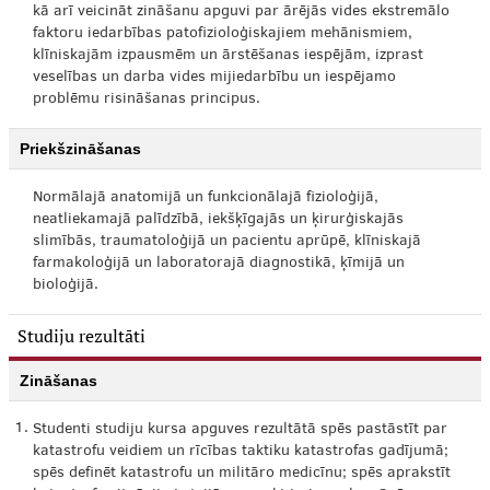
kā arī veicināt zināšanu apguvi par ārējās vides ekstremālo
faktoru iedarbības patofizioloģiskajiem mehānismiem,
klīniskajām izpausmēm un ārstēšanas iespējām, izprast
veselības un darba vides mijiedarbību un iespējamo
problēmu risināšanas principus.
Priekšzināšanas
Normālajā anatomijā un funkcionālajā fizioloģijā,
neatliekamajā palīdzībā, iekšķīgajās un ķirurģiskajās
slimībās, traumatoloģijā un pacientu aprūpē, klīniskajā
farmakoloģijā un laboratorajā diagnostikā, ķīmijā un
bioloģijā.
Studiju rezultāti
Zināšanas
1.
Studenti studiju kursa apguves rezultātā spēs pastāstīt par
katastrofu veidiem un rīcības taktiku katastrofas gadījumā;
spēs definēt katastrofu un militāro medicīnu; spēs aprakstīt