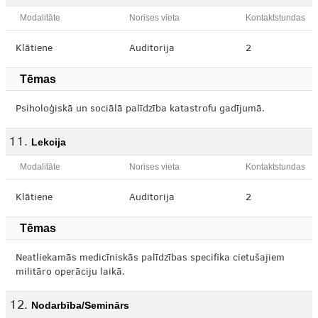
Modalitāte
Norises vieta
Kontaktstundas
Klātiene
Auditorija
2
Tēmas
Psiholoģiskā un sociālā palīdzība katastrofu gadījumā.
Lekcija
Modalitāte
Norises vieta
Kontaktstundas
Klātiene
Auditorija
2
Tēmas
Neatliekamās medicīniskās palīdzības specifika cietušajiem
militāro operāciju laikā.
Nodarbība/Seminārs