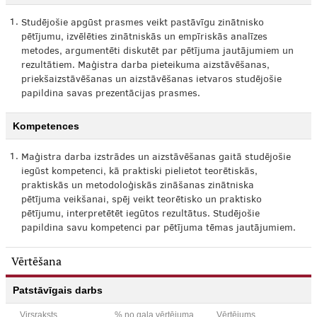
1.
Studējošie apgūst prasmes veikt pastāvīgu zinātnisko
pētījumu, izvēlēties zinātniskās un empīriskās analīzes
metodes, argumentēti diskutēt par pētījuma jautājumiem un
rezultātiem. Maģistra darba pieteikuma aizstāvēšanas,
priekšaizstāvēšanas un aizstāvēšanas ietvaros studējošie
papildina savas prezentācijas prasmes.
Kompetences
1.
Maģistra darba izstrādes un aizstāvēšanas gaitā studējošie
iegūst kompetenci, kā praktiski pielietot teorētiskās,
praktiskās un metodoloģiskās zināšanas zinātniska
pētījuma veikšanai, spēj veikt teorētisko un praktisko
pētījumu, interpretētēt iegūtos rezultātus. Studējošie
papildina savu kompetenci par pētījuma tēmas jautājumiem.
Vērtēšana
Patstāvīgais darbs
Virsraksts
% no gala vērtējuma
Vērtējums