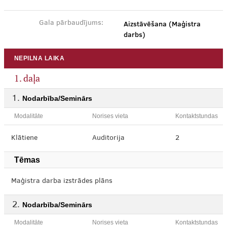
Aizstāvēšana (Maģistra
Gala pārbaudījums:
darbs)
NEPILNA LAIKA
1. daļa
Nodarbība/Seminārs
Modalitāte
Norises vieta
Kontaktstundas
Klātiene
Auditorija
2
Tēmas
Maģistra darba izstrādes plāns
Nodarbība/Seminārs
Modalitāte
Norises vieta
Kontaktstundas