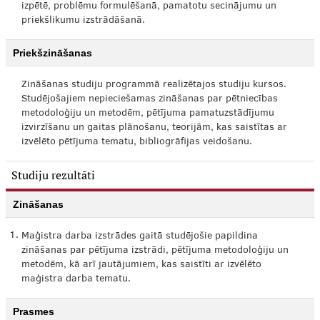
izpētē, problēmu formulēšanā, pamatotu secinājumu un
priekšlikumu izstrādāšanā.
Priekšzināšanas
Zināšanas studiju programmā realizētajos studiju kursos.
Studējošajiem nepieciešamas zināšanas par pētniecības
metodoloģiju un metodēm, pētījuma pamatuzstādījumu
izvirzīšanu un gaitas plānošanu, teorijām, kas saistītas ar
izvēlēto pētījuma tematu, bibliogrāfijas veidošanu.
Studiju rezultāti
Zināšanas
1.
Maģistra darba izstrādes gaitā studējošie papildina
zināšanas par pētījuma izstrādi, pētījuma metodoloģiju un
metodēm, kā arī jautājumiem, kas saistīti ar izvēlēto
maģistra darba tematu.
Prasmes