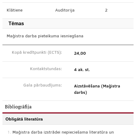
Klātiene
Auditorija
2
Tēmas
Maģistra darba pieteikuma iesniegšana
24,00
Kopā kredītpunkti (ECTS):
4 ak. st.
Kontaktstundas:
Aizstāvēšana (Maģistra
Gala pārbaudījums:
darbs)
Bibliogrāfija
Obligātā literatūra
1.
Maģistra darba izstrādei nepieciešama literatūra un