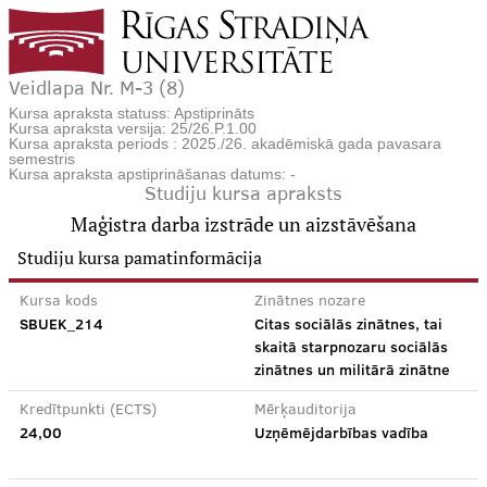
Veidlapa Nr. M-3 (8)
Kursa apraksta statuss: Apstiprināts
Kursa apraksta versija: 25/26.P.1.00
Kursa apraksta periods : 2025./26. akadēmiskā gada pavasara
semestris
Kursa apraksta apstiprināšanas datums: -
Studiju kursa apraksts
Maģistra darba izstrāde un aizstāvēšana
Studiju kursa pamatinformācija
Kursa kods
Zinātnes nozare
SBUEK_214
Citas sociālās zinātnes, tai
skaitā starpnozaru sociālās
zinātnes un militārā zinātne
Kredītpunkti (ECTS)
Mērķauditorija
24,00
Uzņēmējdarbības vadība