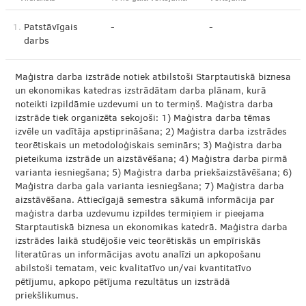
1.
Patstāvīgais
-
-
darbs
Maģistra darba izstrāde notiek atbilstoši Starptautiskā biznesa
un ekonomikas katedras izstrādātam darba plānam, kurā
noteikti izpildāmie uzdevumi un to termiņš. Maģistra darba
izstrāde tiek organizēta sekojoši: 1) Maģistra darba tēmas
izvēle un vadītāja apstiprināšana; 2) Maģistra darba izstrādes
teorētiskais un metodoloģiskais seminārs; 3) Maģistra darba
pieteikuma izstrāde un aizstāvēšana; 4) Maģistra darba pirmā
varianta iesniegšana; 5) Maģistra darba priekšaizstāvēšana; 6)
Maģistra darba gala varianta iesniegšana; 7) Maģistra darba
aizstāvēšana. Attiecīgajā semestra sākumā informācija par
maģistra darba uzdevumu izpildes termiņiem ir pieejama
Starptautiskā biznesa un ekonomikas katedrā. Maģistra darba
izstrādes laikā studējošie veic teorētiskās un empīriskās
literatūras un informācijas avotu analīzi un apkopošanu
abilstoši tematam, veic kvalitatīvo un/vai kvantitatīvo
pētījumu, apkopo pētījuma rezultātus un izstrādā
priekšlikumus.