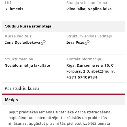
LKI
Studiju veids un forma
7. līmenis
Pilna laika; Nepilna laika
Studiju kursa īstenotājs
Kursa vadītājs
Struktūrvienības vadītājs
Inna Dovladbekova
Ieva Puzo
Struktūrvienība
Kontaktinformācija
Sociālo zinātņu fakultāte
Rīga, Dzirciema iela 16, C
korpuss, 2 D, sbek@rsu.lv,
+371 67409184
Par studiju kursu
Mērķis
Iegūt praktiskas iemaņas zinātniskā darba izstrādāšanā,
paplašinot un sistematizējot teorētiskās un praktiskās
zināšanas, apgūstot prasmi tās pielietot izvēlētā temata