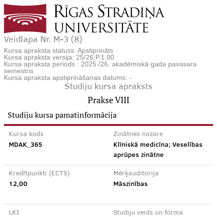
Veidlapa Nr. M-3 (8)
Kursa apraksta statuss: Apstiprināts
Kursa apraksta versija: 25/26.P.1.00
Kursa apraksta periods : 2025./26. akadēmiskā gada pavasara
semestris
Kursa apraksta apstiprināšanas datums: -
Studiju kursa apraksts
Prakse VIII
Studiju kursa pamatinformācija
Kursa kods
Zinātnes nozare
MDAK_365
Klīniskā medicīna; Veselības
aprūpes zinātne
Kredītpunkti (ECTS)
Mērķauditorija
12,00
Māszinības
LKI
Studiju veids un forma