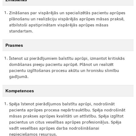
1.
Zināšanas par vispārējās un specializētās pacientu aprūpes
plānošanu un realizāciju vispārējās aprūpes māsas praksē,
atbilstoši apstiprinātam vispārējās aprūpes māsas
standartam.
Prasmes
1.
Īstenot uz pierādījumiem balstītu aprūpi, izmantot kritiskās
domāšanas pieeju pacientu aprūpē. Plānot un realizēt
pacientu izglītošanas procesu akūtu un hronisku slimību
gadījumā.
Kompetences
1.
Spēja īstenot pierādījumos balstītu aprūpi, nodrošināt
pacienta aprūpes procesa nepārtrauktību. Spēja nodrošināt
māsas prakses aprūpes kvalitāti un attīstību. Spēja izglītot
pacientus un citus veselības aprūpes profesionāļus. Spēja
vadīt veselības aprūpes darba nodrošināšanai
nepieciešamos resursus.