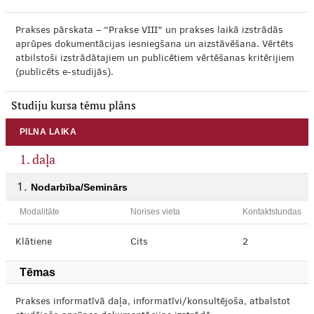
Prakses pārskata – “Prakse VIII” un prakses laikā izstrādās
aprūpes dokumentācijas iesniegšana un aizstāvēšana. Vērtēts
atbilstoši izstrādātajiem un publicētiem vērtēšanas kritērijiem
(publicēts e-studijās).
Studiju kursa tēmu plāns
PILNA LAIKA
1. daļa
Nodarbība/Seminārs
Modalitāte
Norises vieta
Kontaktstundas
Klātiene
Cits
2
Tēmas
Prakses informatīvā daļa, informatīvi/konsultējoša, atbalstot