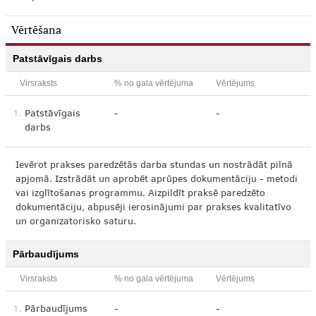
Vērtēšana
Patstāvīgais darbs
Virsraksts
% no gala vērtējuma
Vērtējums
1.
Patstāvīgais
-
-
darbs
Ievērot prakses paredzētās darba stundas un nostrādāt pilnā
apjomā. Izstrādāt un aprobēt aprūpes dokumentāciju - metodi
vai izglītošanas programmu. Aizpildīt praksē paredzēto
dokumentāciju, abpusēji ierosinājumi par prakses kvalitatīvo
un organizatorisko saturu.
Pārbaudījums
Virsraksts
% no gala vērtējuma
Vērtējums
1.
Pārbaudījums
-
-