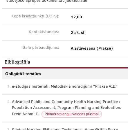
studējošo aprūpes dokumentācijas izstrādē
12,00
Kopā kredītpunkti (ECTS):
2 ak. st.
Kontaktstundas:
Aizstāvēšana (Prakse)
Gala pārbaudījums:
Bibliogrāfija
Obligātā literatūra
1.
e-studijas materiāli: Metodiskie norādījumi “Prakse VIII”
2.
Advanced Public and Community Health Nursing Practice :
Population Assessment, Program Planning and Evaluation.
Piemērots angļu valodas plūsmai
Ervin Naomi E.