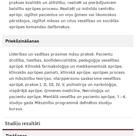
prakses kvalitāti un attīstību, realizēt uz pierādījumiem
balstītu aprūpes procesu. Realizēt uz indivīdu centrētu
aprūpi, izglītot pacientus un viņu ģimeni vai likumiskos
pārstāvjus, izglītot māsas un citus veselības un sociālās
aprūpes komandas dalībniekus.
Priekšzināšanas
Līderības un vadības prasmes māsu praksē. Pacientu
drošība, tiesības, konfidencialitāte, pedagoģija veselības
aprūpē. Klīniskā farmakoloģija un medikamentozā aprūpe,
klīniskās aprūpes pamati, klīniskā aprūpe, aprūpes process
un māszinību teorijas, starppersonu saskarsme veselības
aprūpē, prakse I, II, III, IV, V, psihiatrija un narkoloģija,
vispārējā aprūpe, Ģimenes medicīna, Neiroloģija un
pacientu aprūpe, Mentālā veselība un pacientu aprūpe, 1.-4.
studiju gada Māszinību programmā definētos studiju
kursus.
Studiju rezultāti
Zināšanas