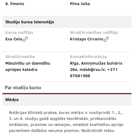
6. līmenis
Pilna laika
Studiju kursa īstenotājs
Kursa vadītājs
Struktūrvienības vadītājs
Eva Cela
Kristaps Circenis
Struktūrvienība
Kontaktinformācija
Māszinību un dzemdību
Rīga, Anniņmuižas bulvāris
aprūpes katedra
26a, mdak@rsu.lv, +371
67061568
Par studiju kursu
Mērķis
Rotācijas klīniskā prakse, kuras mērķis ir nostiprināt 1., 2.,
3. un 4. studiju gadā apgūtās teorētiskās, profesionālās
zināšanas, prasmes un iemaņas, sniedzot kvalitatīvu aprūpi
pacientiem dažādos vecuma posmos. Nodrošināt māsu