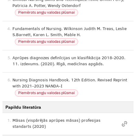
3.
Clinical Nursing Skills and Techniques. Anne Griffin Perry,
Patricia A. Potter, Wendy Ostendorf
Piemērots angļu valodas plūsmai
4.
Fundamentals of Nursing. Wilkinson Judith M. Treas, Leslie
S.Barnett, Karen L. Smith, Mable H.
Piemērots angļu valodas plūsmai
5.
Aprūpes diagnozes definīcijas un klasifikācija 2018-2020.
11. izdevums. (2020). Rīgā, medicīnas apgāds.
6.
Nursing Diagnosis Handbook. 12th Edition. Revised Reprint
with 2021-2023 NANDA-I
Piemērots angļu valodas plūsmai
Papildu literatūra
1.
Māsas (vispārējās aprūpes māsas) profesijas
standarts (2020)