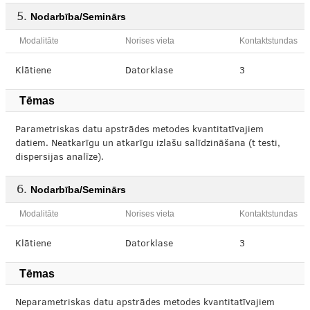
Nodarbība/Seminārs
Modalitāte
Norises vieta
Kontaktstundas
Klātiene
Datorklase
3
Tēmas
Parametriskas datu apstrādes metodes kvantitatīvajiem
datiem. Neatkarīgu un atkarīgu izlašu salīdzināšana (t testi,
dispersijas analīze).
Nodarbība/Seminārs
Modalitāte
Norises vieta
Kontaktstundas
Klātiene
Datorklase
3
Tēmas
Neparametriskas datu apstrādes metodes kvantitatīvajiem