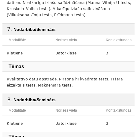
datiem. Neatkarīgu izlašu salīdzināšana (Manna-Vitnija U tests,
Kruskola-Volisa tests). Atkarīgu izlašu salīdzināšana
(Vilkoksona zīmju tests, Frīdmana tests).
Nodarbība/Seminārs
Modalitāte
Norises vieta
Kontaktstundas
Klātiene
Datorklase
3
Tēmas
Kvalitatīvo datu apstrāde. Pīrsona hī kvadrāta tests, Fišera
ekzaktais tests, Maknemāra tests.
Nodarbība/Seminārs
Modalitāte
Norises vieta
Kontaktstundas
Klātiene
Datorklase
3
Tēmas