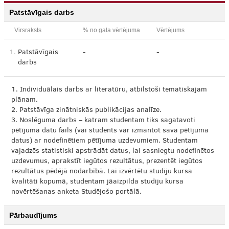
Patstāvīgais darbs
Virsraksts
% no gala vērtējuma
Vērtējums
1.
Patstāvīgais
-
-
darbs
1. Individuālais darbs ar literatūru, atbilstoši tematiskajam
plānam.
2. Patstāvīga zinātniskās publikācijas analīze.
3. Noslēguma darbs – katram studentam tiks sagatavoti
pētījuma datu fails (vai students var izmantot sava pētījuma
datus) ar nodefinētiem pētījuma uzdevumiem. Studentam
vajadzēs statistiski apstrādāt datus, lai sasniegtu nodefinētos
uzdevumus, aprakstīt iegūtos rezultātus, prezentēt iegūtos
rezultātus pēdējā nodarbībā. Lai izvērtētu studiju kursa
kvalitāti kopumā, studentam jāaizpilda studiju kursa
novērtēšanas anketa Studējošo portālā.
Pārbaudījums