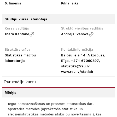
6. līmenis
Pilna laika
Studiju kursa īstenotājs
Kursa vadītājs
Struktūrvienības vadītājs
Ināra Kantāne
Andrejs Ivanovs
Struktūrvienība
Kontaktinformācija
Statistikas mācību
Baložu iela 14, A korpuss,
laboratorija
Rīga, +371 67060897,
statistika@rsu.lv,
www.rsu.lv/statlab
Par studiju kursu
Mērķis
Iegūt pamatzināšanas un prasmes statistiskās datu
apstrādes metodēs (aprakstošā statistikā un
slēdzienstatistikas metodēs atšķirību novērtēšanai), kas