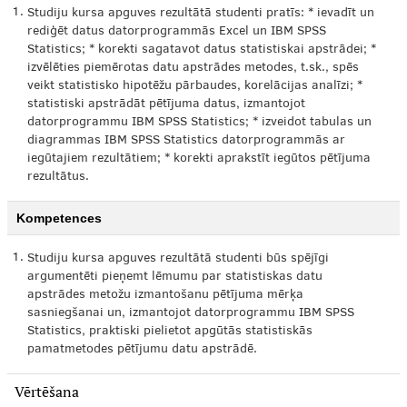
1.
Studiju kursa apguves rezultātā studenti pratīs: * ievadīt un
rediģēt datus datorprogrammās Excel un IBM SPSS
Statistics; * korekti sagatavot datus statistiskai apstrādei; *
izvēlēties piemērotas datu apstrādes metodes, t.sk., spēs
veikt statistisko hipotēžu pārbaudes, korelācijas analīzi; *
statistiski apstrādāt pētījuma datus, izmantojot
datorprogrammu IBM SPSS Statistics; * izveidot tabulas un
diagrammas IBM SPSS Statistics datorprogrammās ar
iegūtajiem rezultātiem; * korekti aprakstīt iegūtos pētījuma
rezultātus.
Kompetences
1.
Studiju kursa apguves rezultātā studenti būs spējīgi
argumentēti pieņemt lēmumu par statistiskas datu
apstrādes metožu izmantošanu pētījuma mērķa
sasniegšanai un, izmantojot datorprogrammu IBM SPSS
Statistics, praktiski pielietot apgūtās statistiskās
pamatmetodes pētījumu datu apstrādē.
Vērtēšana