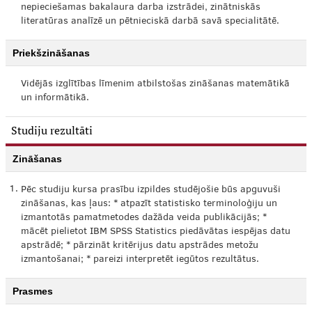
nepieciešamas bakalaura darba izstrādei, zinātniskās
literatūras analīzē un pētnieciskā darbā savā specialitātē.
Priekšzināšanas
Vidējās izglītības līmenim atbilstošas zināšanas matemātikā
un informātikā.
Studiju rezultāti
Zināšanas
1.
Pēc studiju kursa prasību izpildes studējošie būs apguvuši
zināšanas, kas ļaus: * atpazīt statistisko terminoloģiju un
izmantotās pamatmetodes dažāda veida publikācijās; *
mācēt pielietot IBM SPSS Statistics piedāvātas iespējas datu
apstrādē; * pārzināt kritērijus datu apstrādes metožu
izmantošanai; * pareizi interpretēt iegūtos rezultātus.
Prasmes