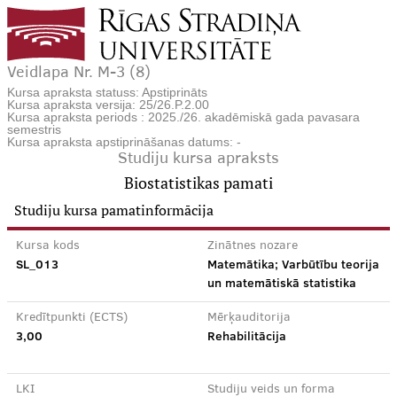
Veidlapa Nr. M-3 (8)
Kursa apraksta statuss: Apstiprināts
Kursa apraksta versija: 25/26.P.2.00
Kursa apraksta periods : 2025./26. akadēmiskā gada pavasara
semestris
Kursa apraksta apstiprināšanas datums: -
Studiju kursa apraksts
Biostatistikas pamati
Studiju kursa pamatinformācija
Kursa kods
Zinātnes nozare
SL_013
Matemātika; Varbūtību teorija
un matemātiskā statistika
Kredītpunkti (ECTS)
Mērķauditorija
3,00
Rehabilitācija
LKI
Studiju veids un forma