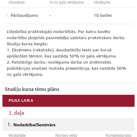
Virsraksts
% no gala vērtējuma
Vērtējums
1.
Pārbaudījums
-
10 balles
Līdzdalība praktiskajās nodarbībās. Par katru kavēto
nodarbību jāizpilda pasniedzēja uzdotais prakstiskais darbs.
Studiju kursa beigās:
1. Eksāmens (rakstisks), daudzatbilžu tests par kursā
aplūkotām tēmām, kas sastāda 50% no gala vērtējuma.
2. Patstāvīgo darbu: noslēguma darba un zinātniskās
publikācijas analīzes mutiska prezentācija, kas sastāda 50%
no gala vērtējuma.
Studiju kursa tēmu plāns
PILNA LAIKA
1. daļa
Nodarbība/Seminārs
Modalitāte
Norises vieta
Kontaktstundas