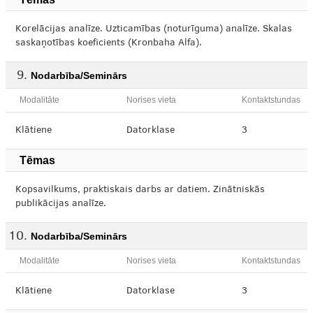
Korelācijas analīze. Uzticamības (noturīguma) analīze. Skalas
saskaņotības koeficients (Kronbaha Alfa).
Nodarbība/Seminārs
Modalitāte
Norises vieta
Kontaktstundas
Klātiene
Datorklase
3
Tēmas
Kopsavilkums, praktiskais darbs ar datiem. Zinātniskās
publikācijas analīze.
Nodarbība/Seminārs
Modalitāte
Norises vieta
Kontaktstundas
Klātiene
Datorklase
3