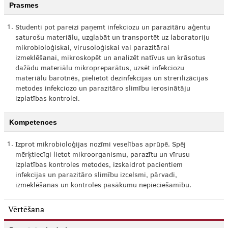
Prasmes
1.
Studenti pot pareizi paņemt infekciozu un parazitāru aģentu
saturošu materiālu, uzglabāt un transportēt uz laboratoriju
mikrobioloģiskai, virusoloģiskai vai parazitārai
izmeklēšanai, mikroskopēt un analizēt natīvus un krāsotus
dažādu materiālu mikropreparātus, uzsēt infekciozu
materiālu barotnēs, pielietot dezinfekcijas un strerilizācijas
metodes infekciozo un parazitāro slimību ierosinātāju
izplatības kontrolei.
Kompetences
1.
Izprot mikrobioloģijas nozīmi veselības aprūpē. Spēj
mērķtiecīgi lietot mikroorganismu, parazītu un vīrusu
izplatības kontroles metodes, izskaidrot pacientiem
infekcijas un parazitāro slimību izcelsmi, pārvadi,
izmeklēšanas un kontroles pasākumu nepieciešamību.
Vērtēšana