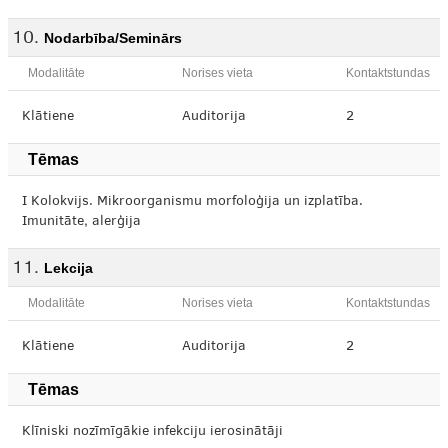
Nodarbība/Seminārs
Modalitāte
Norises vieta
Kontaktstundas
Klātiene
Auditorija
2
Tēmas
I Kolokvijs. Mikroorganismu morfoloģija un izplatība.
Imunitāte, alerģija
Lekcija
Modalitāte
Norises vieta
Kontaktstundas
Klātiene
Auditorija
2
Tēmas
Klīniski nozīmīgākie infekciju ierosinātāji