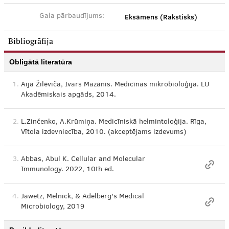
Eksāmens (Rakstisks)
Gala pārbaudījums:
Bibliogrāfija
Obligātā literatūra
1.
Aija Žilēviča, Ivars Mazānis. Medicīnas mikrobioloģija. LU
Akadēmiskais apgāds, 2014.
2.
L.Zinčenko, A.Krūmiņa. Medicīniskā helmintoloģija. Rīga,
Vītola izdevniecība, 2010. (akceptējams izdevums)
3.
Abbas, Abul K. Cellular and Molecular
Immunology. 2022, 10th ed.
4.
Jawetz, Melnick, & Adelberg's Medical
Microbiology, 2019