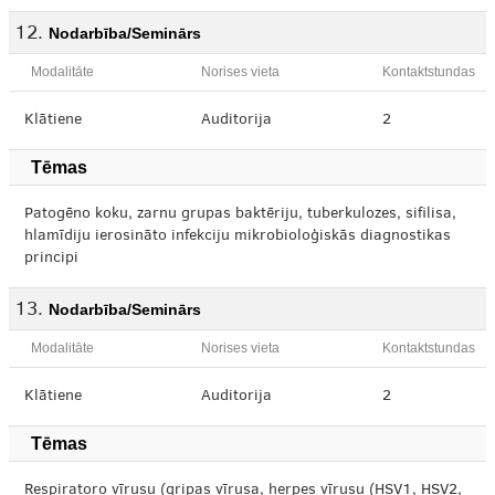
Nodarbība/Seminārs
Modalitāte
Norises vieta
Kontaktstundas
Klātiene
Auditorija
2
Tēmas
Patogēno koku, zarnu grupas baktēriju, tuberkulozes, sifilisa,
hlamīdiju ierosināto infekciju mikrobioloģiskās diagnostikas
principi
Nodarbība/Seminārs
Modalitāte
Norises vieta
Kontaktstundas
Klātiene
Auditorija
2
Tēmas
Respiratoro vīrusu (gripas vīrusa, herpes vīrusu (HSV1, HSV2,