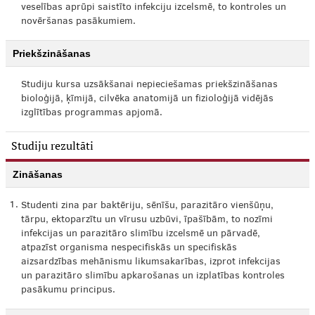
veselības aprūpi saistīto infekciju izcelsmē, to kontroles un
novēršanas pasākumiem.
Priekšzināšanas
Studiju kursa uzsākšanai nepieciešamas priekšzināšanas
bioloģijā, ķīmijā, cilvēka anatomijā un fizioloģijā vidējās
izglītības programmas apjomā.
Studiju rezultāti
Zināšanas
1.
Studenti zina par baktēriju, sēnīšu, parazitāro vienšūņu,
tārpu, ektoparzītu un vīrusu uzbūvi, īpašībām, to nozīmi
infekcijas un parazitāro slimību izcelsmē un pārvadē,
atpazīst organisma nespecifiskās un specifiskās
aizsardzības mehānismu likumsakarības, izprot infekcijas
un parazitāro slimību apkarošanas un izplatības kontroles
pasākumu principus.