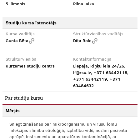
5. līmenis
Pilna laika
Studiju kursa īstenotājs
Kursa vadītājs
Struktūrvienības vadītājs
Gunta Bēta
Dita Role
Struktūrvienība
Kontaktinformācija
Kurzemes studiju centrs
Liepāja, Riņķu iela 24/26,
lf@rsu.lv, +371 63442118,
+371 63442119, +371
63484632
Par studiju kursu
Mērķis
Sniegt zināšanas par mikroorganismu un vīrusu lomu
infekcijas slimību etioloģijā, izplatību vidē, nozīmi pacienta
aprūpē, instrumentu un aparatūras kontaminācijā, ar