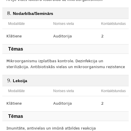
Ārējo vides faktoru iedarbība uz mikroorganismiem
Nodarbība/Seminārs
Modalitāte
Norises vieta
Kontaktstundas
Klātiene
Auditorija
2
Tēmas
Mikroorganismu izplatības kontrole. Dezinfekcija un
sterilizācija. Antibiotiskās vielas un mikroorganismu rezistence
Lekcija
Modalitāte
Norises vieta
Kontaktstundas
Klātiene
Auditorija
2
Tēmas
Imunitāte, antivielas un imūnā atbildes reakcija