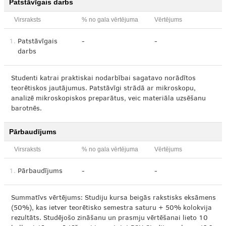
Patstāvīgais darbs
Virsraksts
% no gala vērtējuma
Vērtējums
1.
Patstāvīgais
-
-
darbs
Studenti katrai praktiskai nodarbībai sagatavo norādītos
teorētiskos jautājumus. Patstāvīgi strādā ar mikroskopu,
analizē mikroskopiskos preparātus, veic materiāla uzsēšanu
barotnēs.
Pārbaudījums
Virsraksts
% no gala vērtējuma
Vērtējums
1.
Pārbaudījums
-
-
Summatīvs vērtējums: Studiju kursa beigās rakstisks eksāmens
(50%), kas ietver teorētisko semestra saturu + 50% kolokvija
rezultāts. Studējošo zināšanu un prasmju vērtēšanai lieto 10