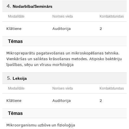
Nodarbība/Seminārs
Modalitāte
Norises vieta
Kontaktstundas
Klātiene
Auditorija
2
Tēmas
Mikropreparātu pagatavošanas un mikroskopēšanas tehnika.
Vienkāršas un saliktas krāsošanas metodes. Atipisko baktēriju
īpašības, sēņu un vīrusu morfoloģija
Lekcija
Modalitāte
Norises vieta
Kontaktstundas
Klātiene
Auditorija
2
Tēmas
Mikroorganismu uzbūve un fizioloģija