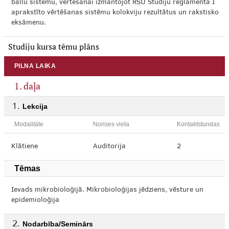
ballu sistēmu, vērtēšanai izmantojot RSU Studiju reglamentā I
aprakstīto vērtēšanas sistēmu kolokviju rezultātus un rakstisko
eksāmenu.
Studiju kursa tēmu plāns
PILNA LAIKA
1. daļa
Lekcija
Modalitāte
Norises vieta
Kontaktstundas
Klātiene
Auditorija
2
Tēmas
Ievads mikrobioloģijā. Mikrobioloģijas jēdziens, vēsture un
epidemioloģija
Nodarbība/Seminārs