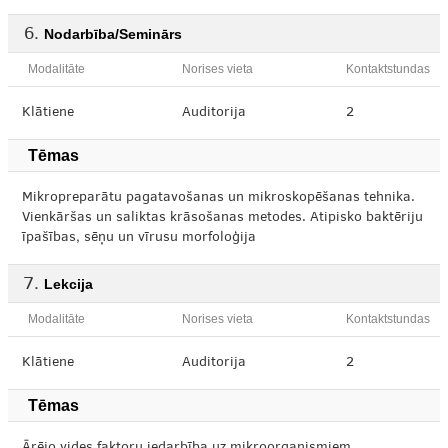
Nodarbība/Seminārs
Modalitāte
Norises vieta
Kontaktstundas
Klātiene
Auditorija
2
Tēmas
Mikropreparātu pagatavošanas un mikroskopēšanas tehnika.
Vienkāršas un saliktas krāsošanas metodes. Atipisko baktēriju
īpašības, sēņu un vīrusu morfoloģija
Lekcija
Modalitāte
Norises vieta
Kontaktstundas
Klātiene
Auditorija
2
Tēmas