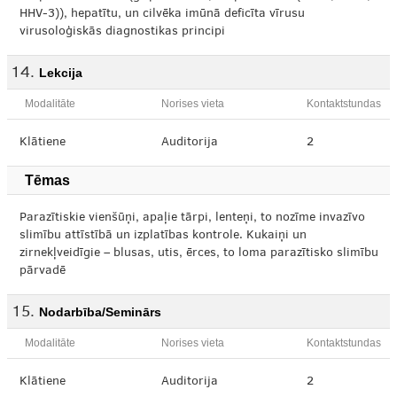
HHV-3)), hepatītu, un cilvēka imūnā deficīta vīrusu
virusoloģiskās diagnostikas principi
Lekcija
Modalitāte
Norises vieta
Kontaktstundas
Klātiene
Auditorija
2
Tēmas
Parazītiskie vienšūņi, apaļie tārpi, lenteņi, to nozīme invazīvo
slimību attīstībā un izplatības kontrole. Kukaiņi un
zirnekļveidīgie – blusas, utis, ērces, to loma parazītisko slimību
pārvadē
Nodarbība/Seminārs
Modalitāte
Norises vieta
Kontaktstundas
Klātiene
Auditorija
2