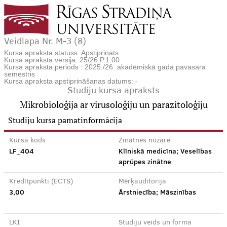
Veidlapa Nr. M-3 (8)
Kursa apraksta statuss: Apstiprināts
Kursa apraksta versija: 25/26.P.1.00
Kursa apraksta periods : 2025./26. akadēmiskā gada pavasara
semestris
Kursa apraksta apstiprināšanas datums: -
Studiju kursa apraksts
Mikrobioloģija ar virusoloģiju un parazitoloģiju
Studiju kursa pamatinformācija
Kursa kods
Zinātnes nozare
LF_404
Klīniskā medicīna; Veselības
aprūpes zinātne
Kredītpunkti (ECTS)
Mērķauditorija
3,00
Ārstniecība; Māszinības
LKI
Studiju veids un forma