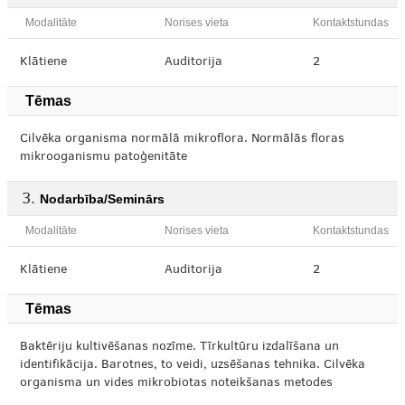
Modalitāte
Norises vieta
Kontaktstundas
Klātiene
Auditorija
2
Tēmas
Cilvēka organisma normālā mikroflora. Normālās floras
mikrooganismu patoģenitāte
Nodarbība/Seminārs
Modalitāte
Norises vieta
Kontaktstundas
Klātiene
Auditorija
2
Tēmas
Baktēriju kultivēšanas nozīme. Tīrkultūru izdalīšana un
identifikācija. Barotnes, to veidi, uzsēšanas tehnika. Cilvēka
organisma un vides mikrobiotas noteikšanas metodes