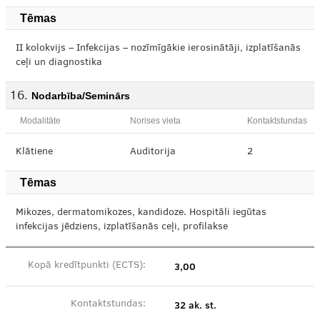
Tēmas
II kolokvijs – Infekcijas – nozīmīgākie ierosinātāji, izplatīšanās
ceļi un diagnostika
Nodarbība/Seminārs
Modalitāte
Norises vieta
Kontaktstundas
Klātiene
Auditorija
2
Tēmas
Mikozes, dermatomikozes, kandidoze. Hospitāli iegūtas
infekcijas jēdziens, izplatīšanās ceļi, profilakse
3,00
Kopā kredītpunkti (ECTS):
32 ak. st.
Kontaktstundas: