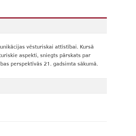
nikācijas vēsturiskai attīstībai. Kursā
turiskie aspekti, sniegts pārskats par
tības perspektīvās 21. gadsimta sākumā.