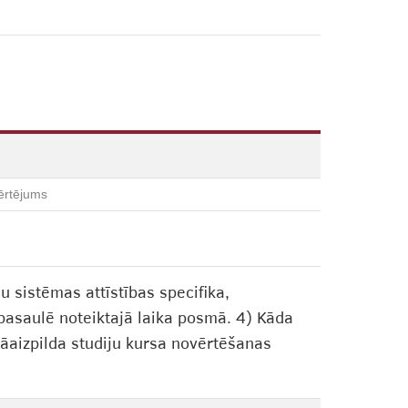
ērtējums
u sistēmas attīstības specifika,
a pasaulē noteiktajā laika posmā. 4) Kāda
jāaizpilda studiju kursa novērtēšanas