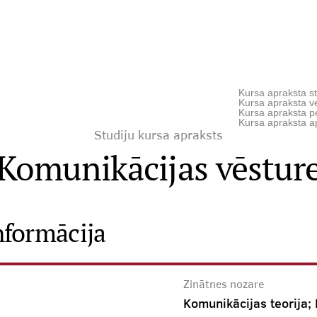
Kursa apraksta st
Kursa apraksta ve
Kursa apraksta p
Kursa apraksta a
Studiju kursa apraksts
Komunikācijas vēstur
nformācija
Zinātnes nozare
Komunikācijas teorija; 