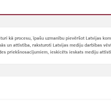
turi kā procesu, īpašu uzmanību pievēršot Latvijas komu
s un attīstība, raksturoti Latvijas mediju darbības vēs
des priekšnosacījumiem, ieskicēts ieskats mediju attīs