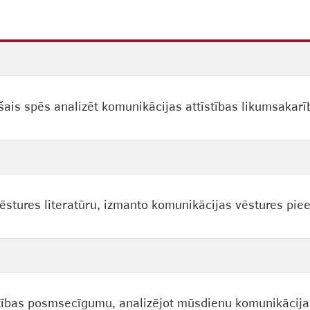
is spēs analizēt komunikācijas attīstības likumsakarī
ēstures literatūru, izmanto komunikācijas vēstures piee
stības posmsecīgumu, analizējot mūsdienu komunikācij