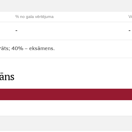
% no gala vērtējuma
V
-
-
rāts; 40% – eksāmens.
lāns