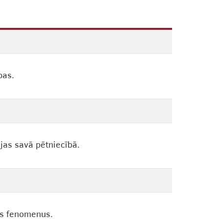
bas.
jas savā pētniecībā.
as fenomenus.