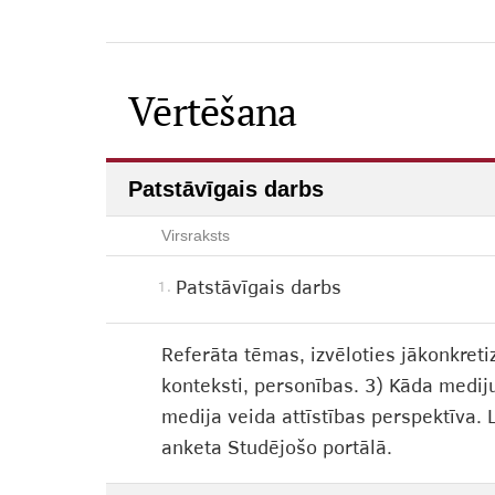
Vērtēšana
Patstāvīgais darbs
Virsraksts
Patstāvīgais darbs
1.
Referāta tēmas, izvēloties jākonkretiz
konteksti, personības. 3) Kāda mediju 
medija veida attīstības perspektīva. 
anketa Studējošo portālā.