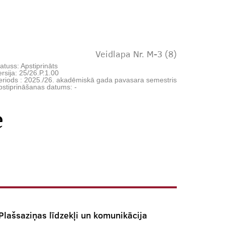
Veidlapa Nr. M-3 (8)
atuss: Apstiprināts
rsija: 25/26.P.1.00
eriods : 2025./26. akadēmiskā gada pavasara semestris
pstiprināšanas datums: -
e
Plašsaziņas līdzekļi un komunikācija