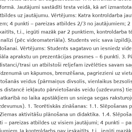
ā formā. Jautājumi sastādīti testa veidā, kā arī izmant
atbildes uz jautājumu. Vērtējums: Katra kontroldarba jau
iem; 4 punkti – pareizas atbildes 2/3 no jautājumiem; 2
aitīts, t.i., iegūti mazāk par 2 punktiem, kontroldarba t
nalīzi (pēc videomateriāla). Students veic sava izpild
ošanai. Vērtējums: Students sagatavo un iesniedz vid
iāla aprakstu un prezentācijas prasmes – 6 punkti. 3. 
distanci/trasi un atbilstoši reljefam izvēlēties savam 
 līdzenumā un kāpumos, bremzēšana, pagriezieni uz viet
tošanās veidus (pārmaiņus divsolis, vienlaikus bezsolis
s distancē iekļauto pārvietošanās veidu (uzdevums) tie
 (atkarībā no laika apstākļiem un sniega segas raksturo
zdevumus). 1. Teorētiskās zināšanas: 1.1. Slēpošanas p
Ziemas aktivitāšu plānošana un didaktika. 1.4. Slēpoš
i – pareizas atbildes uz visiem jautājumi; 4 punkti – p
jumiem Ja kontroldarbs nav ieskaitīts, t.i., iegūti maz