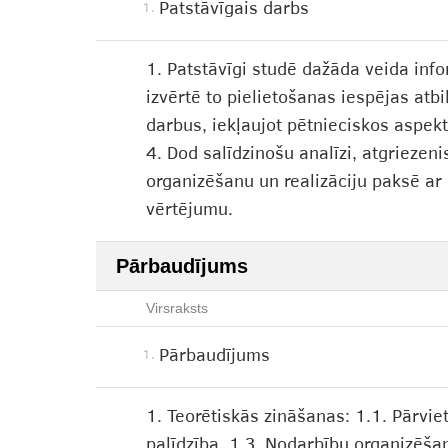
Patstāvīgais darbs
1.
1. Patstāvīgi studē dažāda veida info
izvērtē to pielietošanas iespējas atbi
darbus, iekļaujot pētnieciskos aspe
4. Dod salīdzinošu analīzi, atgriezen
organizēšanu un realizāciju paksē ar
vērtējumu.
Pārbaudījums
Virsraksts
Pārbaudījums
1.
1. Teorētiskās zināšanas: 1.1. Pārvie
palīdzība. 1.3. Nodarbību organizēša