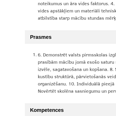
noteikumus un āra vides faktorus. 4
vides apstākļiem un materiāli tehni
atbilstība starp mācību stundas mērķ
Prasmes
1.
6. Demonstrēt valsts pirmsskolas izglī
prasībām mācību jomā esošo saturu s
izvēle, sagatavošana un kopšana. 8.
kustību struktūrā, pārvietošanās ve
organizēšanu. 10. Individuālā pieejā
Novērtēt skolēna sasniegumu un per
Kompetences