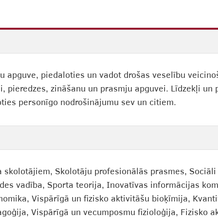
apguve, piedaloties un vadot drošas veselību veicinoša
, pieredzes, zināšanu un prasmju apguvei. Līdzekļi un pā
oties personīgo nodrošinājumu sev un citiem.
ģija skolotājiem, Skolotāju profesionālās prasmes, Soci
tādes vadība, Sporta teorija, Inovatīvas informācijas k
mika, Vispārīgā un fizisko aktivitāšu bioķīmija, Kvanti
agoģija, Vispārīgā un vecumposmu fizioloģija, Fizisko ak