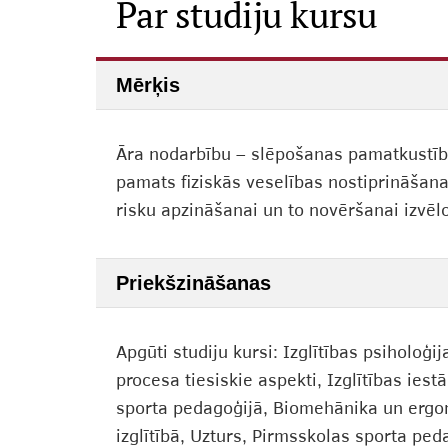
Par studiju kursu
Mērķis
Āra nodarbību – slēpošanas pamatkustību 
pamats fiziskās veselības nostiprināšanai
risku apzināšanai un to novēršanai izvēl
Priekšzināšanas
Apgūti studiju kursi: Izglītības psiholo
procesa tiesiskie aspekti, Izglītības ies
sporta pedagoģijā, Biomehānika un ergono
izglītībā, Uzturs, Pirmsskolas sporta ped