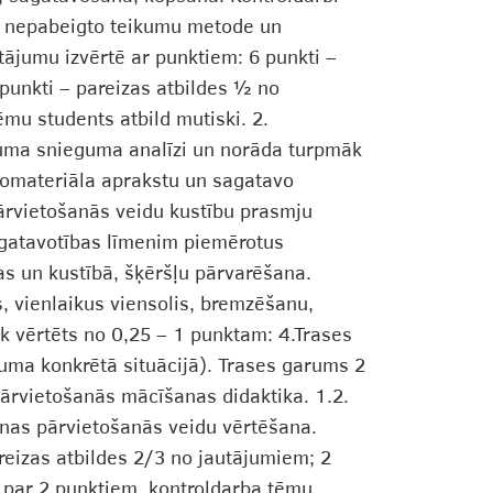
ota nepabeigto teikumu metode un
tājumu izvērtē ar punktiem: 6 punkti –
 punkti – pareizas atbildes ½ no
ēmu students atbild mutiski. 2.
ījuma snieguma analīzi un norāda turpmāk
eomateriāla aprakstu un sagatavo
Pārvietošanās veidu kustību prasmju
sagatavotības līmenim piemērotus
as un kustībā, šķēršļu pārvarēšana.
, vienlaikus viensolis, bremzēšanu,
k vērtēts no 0,25 – 1 punktam: 4.Trases
juma konkrētā situācijā). Trases garums 2
ārvietošanās mācīšanas didaktika. 1.2.
anas pārvietošanās veidu vērtēšana.
areizas atbildes 2/3 no jautājumiem; 2
āk par 2 punktiem, kontroldarba tēmu