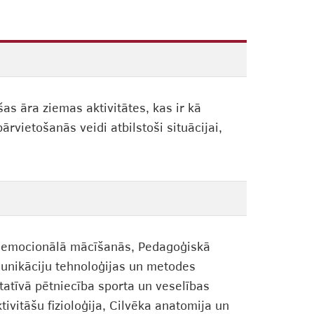
s āra ziemas aktivitātes, kas ir kā
rvietošanās veidi atbilstoši situācijai,
āli emocionālā mācīšanās, Pedagoģiskā
omunikāciju tehnoloģijas un metodes
tatīvā pētniecība sporta un veselības
tivitāšu fizioloģija, Cilvēka anatomija un