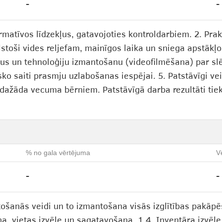
-
-
rmatīvos līdzekļus, gatavojoties kontroldarbiem. 2. Pr
lstoši vides reljefam, mainīgos laika un sniega apstākļo
ktus un tehnoloģiju izmantošanu (videofilmēšana) par s
isko saiti prasmju uzlabošanas iespējai. 5. Patstāvīgi ve
 dažāda vecuma bērniem. Patstāvīgā darba rezultāti tiek
% no gala vērtējuma
V
-
-
tošanās veidi un to izmantošana visās izglītības pakāpē
na, vietas izvēle un sagatavošana. 1.4. Inventāra izvēl