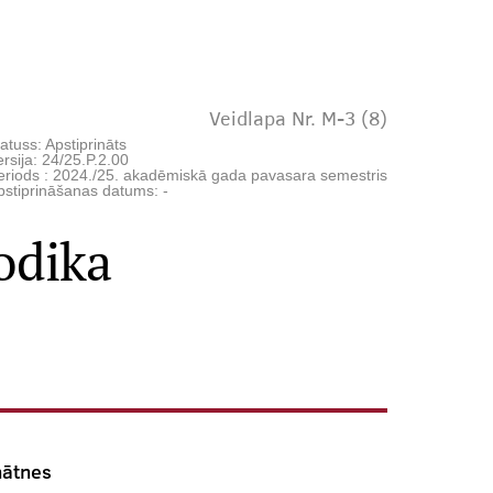
Veidlapa Nr. M-3 (8)
atuss: Apstiprināts
rsija: 24/25.P.2.00
eriods : 2024./25. akadēmiskā gada pavasara semestris
pstiprināšanas datums: -
odika
nātnes