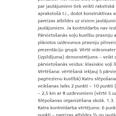
par jautājumiem tiek veikti rakstisk
aprakstošā t.i., dodot konstruktīvas 
pareizas atbildes uz visiem jautājum
jautājumiem. Ja kontroldarbs nav iesk
Pārvietošanās soļu kustību prasmju a
plānotos uzdevumus prasmju pilnveid
prezentāciju grupā. Vērtē videomater
(izpildījuma) demonstrējums – veikt 
pārvietošanās veidus: klasiskie soļi
Vērtēšana: vērtēšanā iekļauj 5 pārvie
pagriezienu kustībā) Katru slēpošana
veikšanas laiks 2 punkti – 10 punkti
– 2,5 km ar 8 uzdevumiem (vērtē 5 u
Slēpošanas organizēšana skolā. 1.3. 
Katra kontroldarba vērtējums: 6 punkt
punkti – pareizas atbildes ½ no jautā