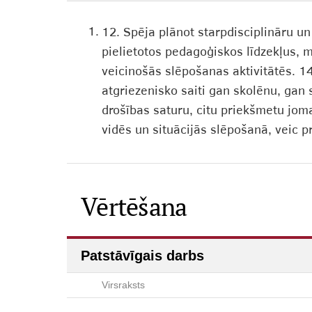
1.
12. Spēja plānot starpdisciplināru un 
pielietotos pedagoģiskos līdzekļus, 
veicinošās slēpošanas aktivitātēs. 
atgriezenisko saiti gan skolēnu, gan 
drošības saturu, citu priekšmetu jom
vidēs un situācijās slēpošanā, veic 
Vērtēšana
Patstāvīgais darbs
Virsraksts