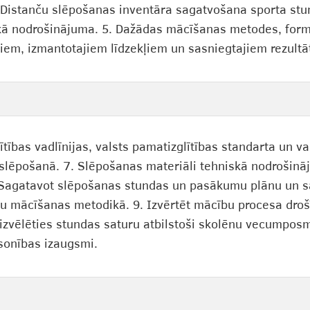
. Distanču slēpošanas inventāra sagatvošana sporta s
skā nodrošinājuma. 5. Dažādas mācīšanas metodes, for
iem, izmantotajiem līdzekļiem un sasniegtajiem rezultā
tības vadlīnijas, valsts pamatizglītības standarta un val
lēpošanā. 7. Slēpošanas materiāli tehniskā nodrošināj
 Sagatavot slēpošanas stundas un pasākumu plānu un s
idu mācīšanas metodikā. 9. Izvērtēt mācību procesa dr
 izvēlēties stundas saturu atbilstoši skolēnu vecumpos
sonības izaugsmi.