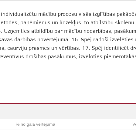
individualizētu mācību procesu visās izglītības pakāpēs.
metodes, paņēmienus un līdzekļus, to atbilstību skolēnu
14. Uzņemties atbildību par mācību nodarbības, pasāku
savas darbības novērtējumā. 16. Spēj radoši izvēlēties 
as, caurviju prasmes un vērtības. 17. Spēj identificēt
preventīvus drošības pasākumus, izvēloties piemērotākā
% no gala vērtējuma
V