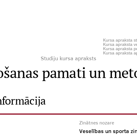
Kursa apraksta st
Kursa apraksta ve
Kursa apraksta p
Kursa apraksta a
Studiju kursa apraksts
ošanas pamati un met
nformācija
Zinātnes nozare
Veselības un sporta zi