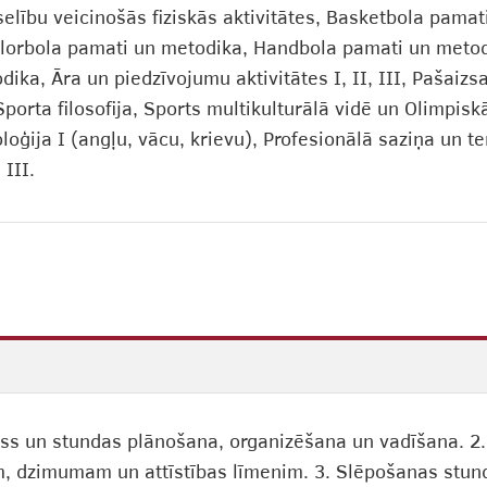
elību veicinošās fiziskās aktivitātes, Basketbola pamat
lorbola pamati un metodika, Handbola pamati un metodi
ka, Āra un piedzīvojumu aktivitātes I, II, III, Pašaiz
orta filosofija, Sports multikulturālā vidē un Olimpiskā 
oģija I (angļu, vācu, krievu), Profesionālā saziņa un te
 III.
s un stundas plānošana, organizēšana un vadīšana. 2. 
m, dzimumam un attīstības līmenim. 3. Slēpošanas stun