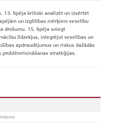
 13. Spēja kritiski analizēt un izvērtēt
 spējām un izglītības mērķiem veselību
ma drošumu. 15. Spēja sniegt
mācību līdzekļus, integrējot veselības un
 drošības apdraudējumus un riskus dažādās
s problēmrisināšanas stratēģijas.
ērtējums