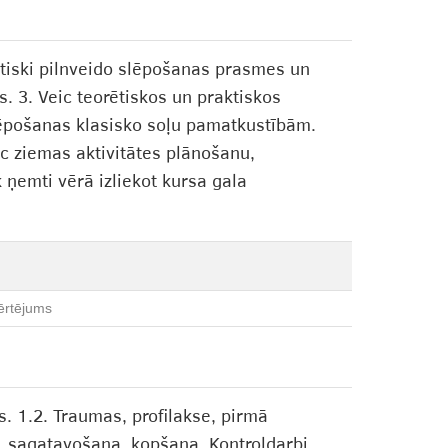
aktiski pilnveido slēpošanas prasmes un
s. 3. Veic teorētiskos un praktiskos
lēpošanas klasisko soļu pamatkustībām.
ic ziemas aktivitātes plānošanu,
 ņemti vērā izliekot kursa gala
ērtējums
s. 1.2. Traumas, profilakse, pirmā
e, sagatavošana, kopšana. Kontroldarbi