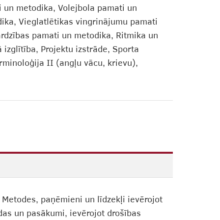
i un metodika, Volejbola pamati un
ka, Vieglatlētikas vingrinājumu pamati
sardzības pamati un metodika, Ritmika un
izglītība, Projektu izstrāde, Sporta
rminoloģija II (angļu vācu, krievu),
Metodes, paņēmieni un līdzekļi ievērojot
das un pasākumi, ievērojot drošības