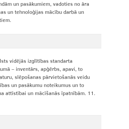
tundām un pasākumiem, vadoties no āra
mas un tehnoloģijas mācību darbā un
tiem.
sts vidējās izglītības standarta
umā – inventārs, apģērbs, apavi, to
aturu, slēpošanas pārvietošanās veidu
ošības un pasākumu noteikumus un to
ma attīstībai un mācīšanās īpatnībām. 11.