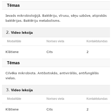
Tēmas
Ievads mikrobioloģijā. Baktēriju, vīrusu, sēņu uzbūve, atipiskās
baktērijas. Baktēriju metabolisms.
Video lekcija
Modalitāte
Norises vieta
Kontaktstundas
Klātiene
Cits
2
Tēmas
Cilvēka mikrobiota. Antibotiskās, antivirālās, antifungālās
vielas.
Video lekcija
Modalitāte
Norises vieta
Kontaktstundas
Klātiene
Cits
2