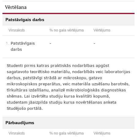
Vērtēšana
Patstāvīgais darbs
Virsraksts
% no gala vērtējuma
Vērtējums
1.
Patstāvīgais
-
-
darbs
Studenti pirms katras praktiskās nodarbības apgūst
sagatavoto teorētisko materiālu, nodarbībās veic laboratorijas
darbus, patstāvīgi strādā ar mikroskopu, gatavo
mikroskopiskos preparātus, veic materiāla uzsēšanu barotnēs,
tīrkultūras izdalīšanu, analizē mikrobioloģiskās diagnostikas
shēmas. Lai izvērtētu studiju kursa kvalitāti kopumā,
studentam jāaizpilda studiju kursa novērtēšanas anketa
Studējošo portālā.
Pārbaudījums
Virsraksts
% no gala vērtējuma
Vērtējums