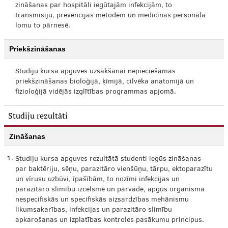
zināšanas par hospitāli iegūtajām infekcijām, to
transmisiju, prevencijas metodēm un medicīnas personāla
lomu to pārnesē.
Priekšzināšanas
Studiju kursa apguves uzsākšanai nepieciešamas
priekšzināšanas bioloģijā, ķīmijā, cilvēka anatomijā un
fizioloģijā vidējās izglītības programmas apjomā.
Studiju rezultāti
Zināšanas
1.
Studiju kursa apguves rezultātā studenti iegūs zināšanas
par baktēriju, sēņu, parazitāro vienšūņu, tārpu, ektoparazītu
un vīrusu uzbūvi, īpašībām, to nozīmi infekcijas un
parazitāro slimību izcelsmē un pārvadē, apgūs organisma
nespecifiskās un specifiskās aizsardzības mehānismu
likumsakarības, infekcijas un parazitāro slimību
apkarošanas un izplatības kontroles pasākumu principus.