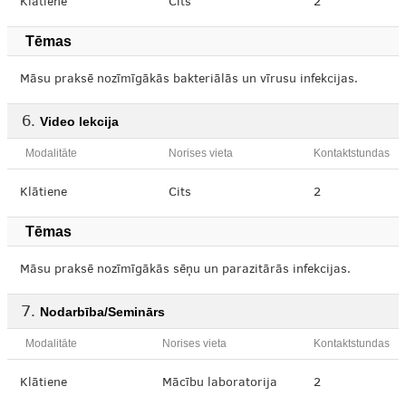
Klātiene
Cits
2
Tēmas
Māsu praksē nozīmīgākās bakteriālās un vīrusu infekcijas.
Video lekcija
Modalitāte
Norises vieta
Kontaktstundas
Klātiene
Cits
2
Tēmas
Māsu praksē nozīmīgākās sēņu un parazitārās infekcijas.
Nodarbība/Seminārs
Modalitāte
Norises vieta
Kontaktstundas
Klātiene
Mācību laboratorija
2