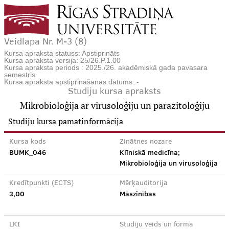
Veidlapa Nr. M-3 (8)
Kursa apraksta statuss: Apstiprināts
Kursa apraksta versija: 25/26.P.1.00
Kursa apraksta periods : 2025./26. akadēmiskā gada pavasara
semestris
Kursa apraksta apstiprināšanas datums: -
Studiju kursa apraksts
Mikrobioloģija ar virusoloģiju un parazitoloģiju
Studiju kursa pamatinformācija
Kursa kods
Zinātnes nozare
BUMK_046
Klīniskā medicīna;
Mikrobioloģija un virusoloģija
Kredītpunkti (ECTS)
Mērķauditorija
3,00
Māszinības
LKI
Studiju veids un forma