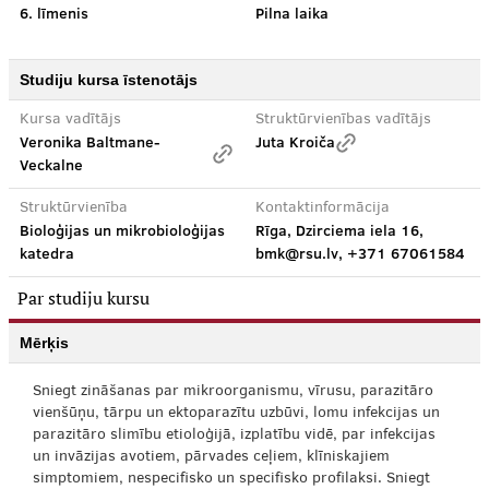
6. līmenis
Pilna laika
Studiju kursa īstenotājs
Kursa vadītājs
Struktūrvienības vadītājs
Veronika Baltmane-
Juta Kroiča
Veckalne
Struktūrvienība
Kontaktinformācija
Bioloģijas un mikrobioloģijas
Rīga, Dzirciema iela 16,
katedra
bmk@rsu.lv, +371 67061584
Par studiju kursu
Mērķis
Sniegt zināšanas par mikroorganismu, vīrusu, parazitāro
vienšūņu, tārpu un ektoparazītu uzbūvi, lomu infekcijas un
parazitāro slimību etioloģijā, izplatību vidē, par infekcijas
un invāzijas avotiem, pārvades ceļiem, klīniskajiem
simptomiem, nespecifisko un specifisko profilaksi. Sniegt