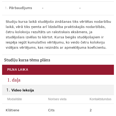
1.
Pārbaudījums
-
-
Studiju kursa laikā studējošo zināšanas tiks vērtētas nodarbību
laikā, vērā tiks ņemta arī īdzdalība praktiskajās nodarbībās,
četru kolokviju rezultāts un rakstiskais eksāmens, ja
studējošais izvēlas to kārtot. Kursa beigās studējošajiem ir
iespēja iegūt kumulatīvo vērtējumu, ko veido četru kolokviju
vidējais vērtējums, kas reizināts ar apmeklējuma koeficientu.
Studiju kursa tēmu plāns
PILNA LAIKA
1. daļa
Video lekcija
Modalitāte
Norises vieta
Kontaktstundas
Klātiene
Cits
2