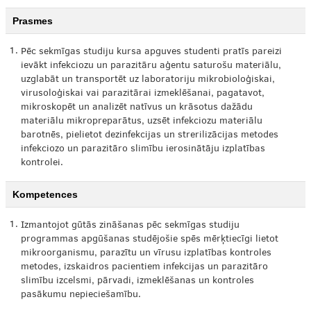
Prasmes
1.
Pēc sekmīgas studiju kursa apguves studenti pratīs pareizi
ievākt infekciozu un parazitāru aģentu saturošu materiālu,
uzglabāt un transportēt uz laboratoriju mikrobioloģiskai,
virusoloģiskai vai parazitārai izmeklēšanai, pagatavot,
mikroskopēt un analizēt natīvus un krāsotus dažādu
materiālu mikropreparātus, uzsēt infekciozu materiālu
barotnēs, pielietot dezinfekcijas un strerilizācijas metodes
infekciozo un parazitāro slimību ierosinātāju izplatības
kontrolei.
Kompetences
1.
Izmantojot gūtās zināšanas pēc sekmīgas studiju
programmas apgūšanas studējošie spēs mērķtiecīgi lietot
mikroorganismu, parazītu un vīrusu izplatības kontroles
metodes, izskaidros pacientiem infekcijas un parazitāro
slimību izcelsmi, pārvadi, izmeklēšanas un kontroles
pasākumu nepieciešamību.