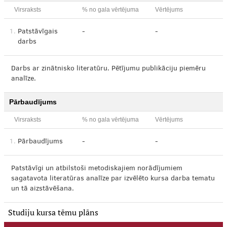
Virsraksts
% no gala vērtējuma
Vērtējums
1.
Patstāvīgais
-
-
darbs
Darbs ar zinātnisko literatūru. Pētījumu publikāciju piemēru
analīze.
Pārbaudījums
Virsraksts
% no gala vērtējuma
Vērtējums
1.
Pārbaudījums
-
-
Patstāvīgi un atbilstoši metodiskajiem norādījumiem
sagatavota literatūras analīze par izvēlēto kursa darba tematu
un tā aizstāvēšana.
Studiju kursa tēmu plāns