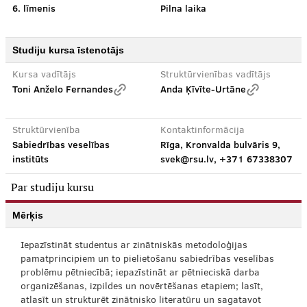
6. līmenis
Pilna laika
Studiju kursa īstenotājs
Kursa vadītājs
Struktūrvienības vadītājs
Toni Anželo Fernandes
Anda Ķīvīte-Urtāne
Struktūrvienība
Kontaktinformācija
Sabiedrības veselības
Rīga, Kronvalda bulvāris 9,
institūts
svek@rsu.lv, +371 67338307
Par studiju kursu
Mērķis
Iepazīstināt studentus ar zinātniskās metodoloģijas
pamatprincipiem un to pielietošanu sabiedrības veselības
problēmu pētniecībā; iepazīstināt ar pētnieciskā darba
organizēšanas, izpildes un novērtēšanas etapiem; lasīt,
atlasīt un strukturēt zinātnisko literatūru un sagatavot