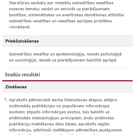
literatūras apskatu par noteiktu sabiedrības veselības
nozares tematu; veidot un veicināt uz pierādījumiem
balstītas, sistemātiskas un analītiskas domāšanas attīstību
sabiedrības veselības un veselības aprūpes problēmu
risināšanā.
Priekšzināšanas
Sabiedrības veselība un epidemioloģija, ievads psiholoģijā
un socioloģijā, ievads uz pierādījumiem balstītā aprūpē.
Studiju rezultāti
Zināšanas
1.
Aprakstīs pētnieciskā darba īstenošanas etapus; atšķirs
zinātniskās publikācijas no populāriem informācijas
avotiem; atpazīs informācijas avotus, kas balstīti uz
zinātniskās metodoloģijas principiem; zinās zinātnisko
publikāciju meklēšanas datu bāzes; aprakstīs iegūto
informāciju, atbilstoši izvēlētajam pētniecības jautājumam