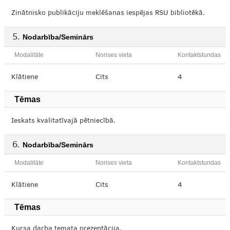
Zinātnisko publikāciju meklēšanas iespējas RSU bibliotēkā.
Nodarbība/Seminārs
Modalitāte
Norises vieta
Kontaktstundas
Klātiene
Cits
4
Tēmas
Ieskats kvalitatīvajā pētniecībā.
Nodarbība/Seminārs
Modalitāte
Norises vieta
Kontaktstundas
Klātiene
Cits
4
Tēmas
Kursa darba temata prezentācija.