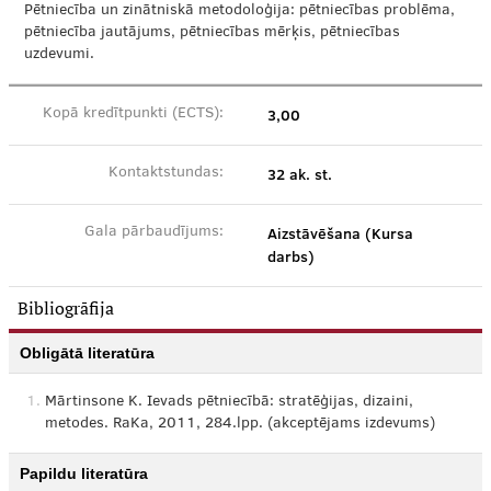
Pētniecība un zinātniskā metodoloģija: pētniecības problēma,
pētniecība jautājums, pētniecības mērķis, pētniecības
uzdevumi.
3,00
Kopā kredītpunkti (ECTS):
32 ak. st.
Kontaktstundas:
Aizstāvēšana (Kursa
Gala pārbaudījums:
darbs)
Bibliogrāfija
Obligātā literatūra
1.
Mārtinsone K. Ievads pētniecībā: stratēģijas, dizaini,
metodes. RaKa, 2011, 284.lpp. (akceptējams izdevums)
Papildu literatūra