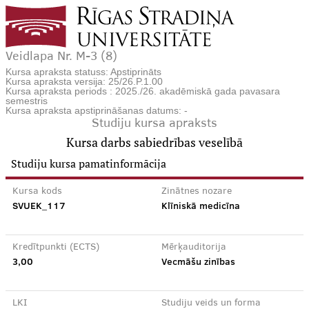
Veidlapa Nr. M-3 (8)
Kursa apraksta statuss: Apstiprināts
Kursa apraksta versija: 25/26.P.1.00
Kursa apraksta periods : 2025./26. akadēmiskā gada pavasara
semestris
Kursa apraksta apstiprināšanas datums: -
Studiju kursa apraksts
Kursa darbs sabiedrības veselībā
Studiju kursa pamatinformācija
Kursa kods
Zinātnes nozare
SVUEK_117
Klīniskā medicīna
Kredītpunkti (ECTS)
Mērķauditorija
3,00
Vecmāšu zinības
LKI
Studiju veids un forma