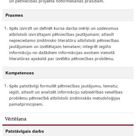
un pētniecības projekta noformēšanas prasībām.
Prasmes
1.
Spēs izvirzīt un definēt kursa darba mērķi un uzdevumus
atbilstoši izvirzītajam pētniecības jautājumam; atlasīt
nepieciešamo zinātnisko literatūru atbilstoši pētniecības
jautājumam un izvēlētajam tematam; integrēt iegūto
informāciju no dažādiem informācijas avotiem vienotā
literatūras apskatā par izvēlēto pētniecības problēmu.
Kompetences
1.
Spēs patstāvīgi formulēt pētniecības jautājumu, tematu;
iegūt, atlasīt un analizēt informāciju sabiedrības veselības
problēmu pētniecībā atbilstoši zinātniskās metodoloģijas
pamatprincipiem.
Vērtēšana
Patstāvīgais darbs