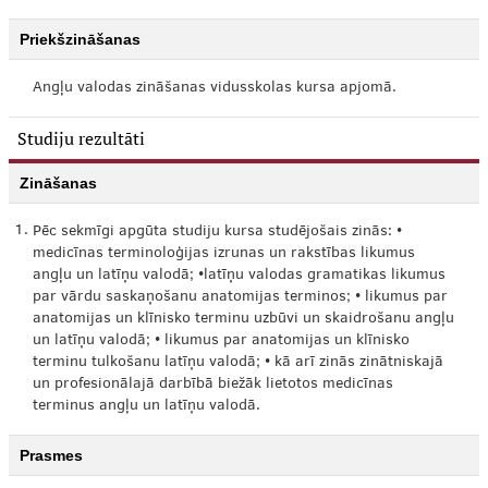
Priekšzināšanas
Angļu valodas zināšanas vidusskolas kursa apjomā.
Studiju rezultāti
Zināšanas
1.
Pēc sekmīgi apgūta studiju kursa studējošais zinās: •
medicīnas terminoloģijas izrunas un rakstības likumus
angļu un latīņu valodā; •latīņu valodas gramatikas likumus
par vārdu saskaņošanu anatomijas terminos; • likumus par
anatomijas un klīnisko terminu uzbūvi un skaidrošanu angļu
un latīņu valodā; • likumus par anatomijas un klīnisko
terminu tulkošanu latīņu valodā; • kā arī zinās zinātniskajā
un profesionālajā darbībā biežāk lietotos medicīnas
terminus angļu un latīņu valodā.
Prasmes