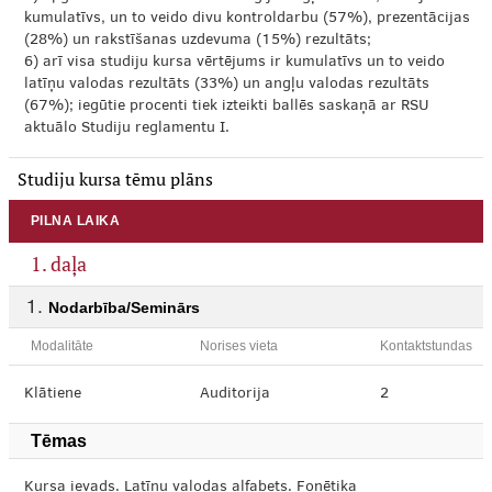
kumulatīvs, un to veido divu kontroldarbu (57%), prezentācijas
(28%) un rakstīšanas uzdevuma (15%) rezultāts;
6) arī visa studiju kursa vērtējums ir kumulatīvs un to veido
latīņu valodas rezultāts (33%) un angļu valodas rezultāts
(67%); iegūtie procenti tiek izteikti ballēs saskaņā ar RSU
aktuālo Studiju reglamentu I.
Studiju kursa tēmu plāns
PILNA LAIKA
1. daļa
Nodarbība/Seminārs
Modalitāte
Norises vieta
Kontaktstundas
Klātiene
Auditorija
2
Tēmas
Kursa ievads. Latīņu valodas alfabets. Fonētika