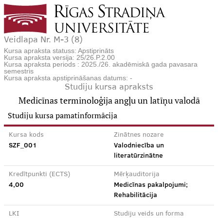
Veidlapa Nr. M-3 (8)
Kursa apraksta statuss: Apstiprināts
Kursa apraksta versija: 25/26.P.2.00
Kursa apraksta periods : 2025./26. akadēmiskā gada pavasara
semestris
Kursa apraksta apstiprināšanas datums: -
Studiju kursa apraksts
Medicīnas terminoloģija angļu un latīņu valodā
Studiju kursa pamatinformācija
Kursa kods
Zinātnes nozare
SZF_001
Valodniecība un
literatūrzinātne
Kredītpunkti (ECTS)
Mērķauditorija
4,00
Medicīnas pakalpojumi;
Rehabilitācija
LKI
Studiju veids un forma