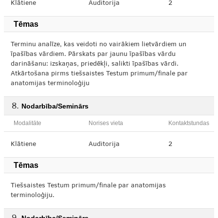
Klātiene
Auditorija
2
Tēmas
Terminu analīze, kas veidoti no vairākiem lietvārdiem un
īpašības vārdiem. Pārskats par jaunu īpašības vārdu
darināšanu: izskaņas, priedēkļi, salikti īpašības vārdi.
Atkārtošana pirms tiešsaistes Testum primum/finale par
anatomijas terminoloģiju
Nodarbība/Seminārs
Modalitāte
Norises vieta
Kontaktstundas
Klātiene
Auditorija
2
Tēmas
Tiešsaistes Testum primum/finale par anatomijas
terminoloģiju.