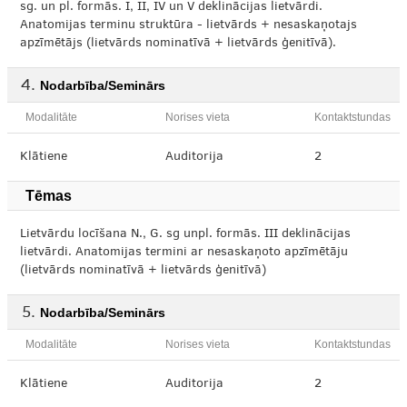
sg. un pl. formās. I, II, IV un V deklinācijas lietvārdi.
Anatomijas terminu struktūra - lietvārds + nesaskaņotajs
apzīmētājs (lietvārds nominatīvā + lietvārds ģenitīvā).
Nodarbība/Seminārs
Modalitāte
Norises vieta
Kontaktstundas
Klātiene
Auditorija
2
Tēmas
Lietvārdu locīšana N., G. sg unpl. formās. III deklinācijas
lietvārdi. Anatomijas termini ar nesaskaņoto apzīmētāju
(lietvārds nominatīvā + lietvārds ģenitīvā)
Nodarbība/Seminārs
Modalitāte
Norises vieta
Kontaktstundas
Klātiene
Auditorija
2