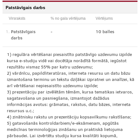
Patstāvīgais darbs
Virsraksts
% no gala vērtējuma
Vērtējums
1.
Patstāvīgais
-
10 balles
darbs
1) regulāra vērtēšanai piesaistīto patstāvīgo uzdevumu izpilde
kursa e-studiju vidē vai docētāja norādītā formātā, iegūstot
rezultātu vismaz 55% par katru uzdevumu;
2) vārdnīcu, papildliteratūras, interneta resursu un datu bāzu
izmantošana terminu un tekstu dziļākai izpratnei un analīzei, kā
arī vērtēšanai nepiesaistīto uzdevumu izpilde;
3) prezentāciju par izvēlētām tēmām, kursa tematikas ietvaros,
sagatavošana un pasniegšana, izmantojot dažādus
informācijas avotus: grāmatas, rakstus, datu bāzes, interneta
resursus u.c.;
4) zinātnisku rakstu un prezentāciju kopsavilkumu rakstīšana;
5) gatavošanās kontroldarbiem/e-eksāmenam, apgūtās
medicīnas terminoloģijas zināšanu un praktiskā lietojuma
pārbaudei. Lai izvērtētu studiju kursa kvalitāti kopumā,