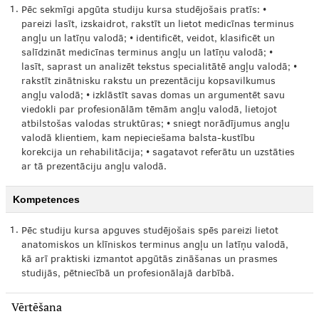
1.
Pēc sekmīgi apgūta studiju kursa studējošais pratīs: •
pareizi lasīt, izskaidrot, rakstīt un lietot medicīnas terminus
angļu un latīņu valodā; • identificēt, veidot, klasificēt un
salīdzināt medicīnas terminus angļu un latīņu valodā; •
lasīt, saprast un analizēt tekstus specialitātē angļu valodā; •
rakstīt zinātnisku rakstu un prezentāciju kopsavilkumus
angļu valodā; • izklāstīt savas domas un argumentēt savu
viedokli par profesionālām tēmām angļu valodā, lietojot
atbilstošas valodas struktūras; • sniegt norādījumus angļu
valodā klientiem, kam nepieciešama balsta-kustību
korekcija un rehabilitācija; • sagatavot referātu un uzstāties
ar tā prezentāciju angļu valodā.
Kompetences
1.
Pēc studiju kursa apguves studējošais spēs pareizi lietot
anatomiskos un klīniskos terminus angļu un latīņu valodā,
kā arī praktiski izmantot apgūtās zināšanas un prasmes
studijās, pētniecībā un profesionālajā darbībā.
Vērtēšana