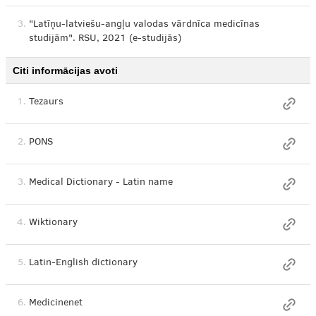
3.
"Latīņu-latviešu-angļu valodas vārdnīca medicīnas
studijām". RSU, 2021 (e-studijās)
Citi informācijas avoti
1.
Tezaurs
2.
PONS
3.
Medical Dictionary - Latin name
4.
Wiktionary
5.
Latin-English dictionary
6.
Medicinenet