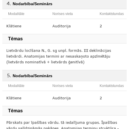
Nodarbība/Seminārs
Modalitāte
Norises vieta
Kontaktstundas
Klātiene
Auditorija
2
Tēmas
Lietvārdu locīšana N., G. sg unpl. formās. III deklinācijas
lietvārdi. Anatomijas termini ar nesaskaņoto apzīmētāju
(lietvārds nominatīvā + lietvārds ģenitīvā)
Nodarbība/Seminārs
Modalitāte
Norises vieta
Kontaktstundas
Klātiene
Auditorija
2
Tēmas
Pārskats par īpašības vārdu. tā iedalījuma grupas. Īpašības
vārdu salīdzināmās pakāpes. Anatomijas terminu struktūra -