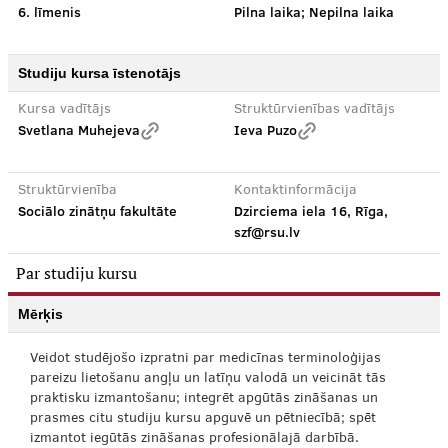
6. līmenis
Pilna laika; Nepilna laika
Studiju kursa īstenotājs
Kursa vadītājs
Struktūrvienības vadītājs
Svetlana Muhejeva
Ieva Puzo
Struktūrvienība
Kontaktinformācija
Sociālo zinātņu fakultāte
Dzirciema iela 16, Rīga,
szf@rsu.lv
Par studiju kursu
Mērķis
Veidot studējošo izpratni par medicīnas terminoloģijas
pareizu lietošanu angļu un latīņu valodā un veicināt tās
praktisku izmantošanu; integrēt apgūtās zināšanas un
prasmes citu studiju kursu apguvē un pētniecībā; spēt
izmantot iegūtās zināšanas profesionālajā darbībā.