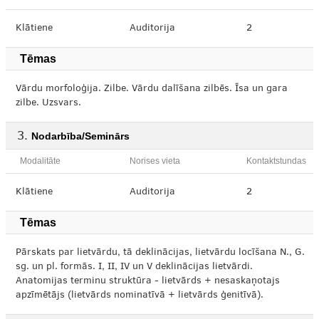
Klātiene
Auditorija
2
Tēmas
Vārdu morfoloģija. Zilbe. Vārdu dalīšana zilbēs. Īsa un gara
zilbe. Uzsvars.
Nodarbība/Seminārs
Modalitāte
Norises vieta
Kontaktstundas
Klātiene
Auditorija
2
Tēmas
Pārskats par lietvārdu, tā deklinācijas, lietvārdu locīšana N., G.
sg. un pl. formās. I, II, IV un V deklinācijas lietvārdi.
Anatomijas terminu struktūra - lietvārds + nesaskaņotajs
apzīmētājs (lietvārds nominatīvā + lietvārds ģenitīvā).