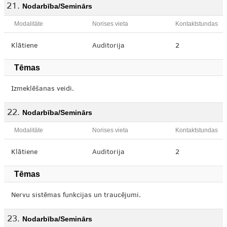
Nodarbība/Seminārs
Modalitāte
Norises vieta
Kontaktstundas
Klātiene
Auditorija
2
Tēmas
Izmeklēšanas veidi.
Nodarbība/Seminārs
Modalitāte
Norises vieta
Kontaktstundas
Klātiene
Auditorija
2
Tēmas
Nervu sistēmas funkcijas un traucējumi.
Nodarbība/Seminārs