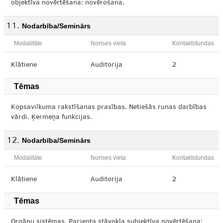
objektīva novērtēšana: novērošana.
Nodarbība/Seminārs
Modalitāte
Norises vieta
Kontaktstundas
Klātiene
Auditorija
2
Tēmas
Kopsavilkuma rakstīšanas prasības. Netiešās runas darbības
vārdi. Ķermeņa funkcijas.
Nodarbība/Seminārs
Modalitāte
Norises vieta
Kontaktstundas
Klātiene
Auditorija
2
Tēmas
Orgānu sistēmas. Pacienta stāvokļa subjektīva novērtēšana: