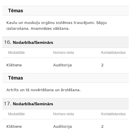
Tēmas
Kaulu un muskuļu orgānu sistēmas traucējumi. Sāpju
izstarošana. Anamnēzes vākšana.
Nodarbība/Seminārs
Modalitāte
Norises vieta
Kontaktstundas
Klātiene
Auditorija
2
Tēmas
Artrīts un tā novērtēšana un ārstēšana.
Nodarbība/Seminārs
Modalitāte
Norises vieta
Kontaktstundas
Klātiene
Auditorija
2