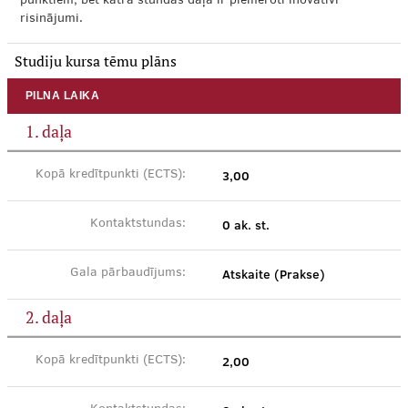
punktiem, bet katrā stundas daļā ir piemēroti inovatīvi
risinājumi.
Studiju kursa tēmu plāns
PILNA LAIKA
1. daļa
3,00
Kopā kredītpunkti (ECTS):
0 ak. st.
Kontaktstundas:
Atskaite (Prakse)
Gala pārbaudījums:
2. daļa
2,00
Kopā kredītpunkti (ECTS):