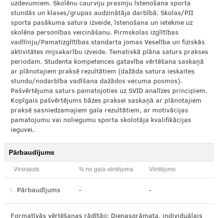
uzdevumiem. Skolēnu caurviju prasmju īstenošana sporta
stundās un klases/grupas audzinātāja darbībā. Skolas/PII
sporta pasākuma satura izveide, īstenošana un ietekme uz
skolēna personības veicināšanu. Pirmskolas izglītības
vadlīniju/Pamatizglītības standarta jomas Veselība un fiziskās
aktivitātes mijsakarību izveide. Tematiskā plāna saturs prakses
periodam. Studenta kompetences gatavība vērtēšana saskaņā
ar plānotajiem praksē rezultātiem (dažāda satura ieskaites
stundu/nodarbība vadīšana dažādos vecuma posmos).
Pašvērtējuma saturs pamatojoties uz SVID analīzes principiem.
Kopīgais pašvērtējums bāzes praksei saskaņā ar plānotajiem
praksē sasniedzamajiem gala rezultātiem, ar motivācijas
pamatojumu vai noliegumu sporta skolotāja kvalifikācijas
ieguvei.
Pārbaudījums
Virsraksts
% no gala vērtējuma
Vērtējums
1.
Pārbaudījums
-
-
Formatīvās vērtēšanas rādītāji: Dienasgrāmata, individuālais