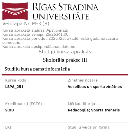
Veidlapa Nr. M-3 (8)
Kursa apraksta statuss: Apstiprināts
Kursa apraksta versija: 25/26.P.1.00
Kursa apraksta periods : 2025./26. akadēmiskā gada pavasara
semestris
Kursa apraksta apstiprināšanas datums: -
Studiju kursa apraksts
Skolotāja prakse III
Studiju kursa pamatinformācija
Kursa kods
Zinātnes nozare
LSPA_251
Veselības un sporta zinātnes
Kredītpunkti (ECTS)
Mērķauditorija
9,00
Pedagoģija; Sporta treneris
LKI
Studiju veids un forma