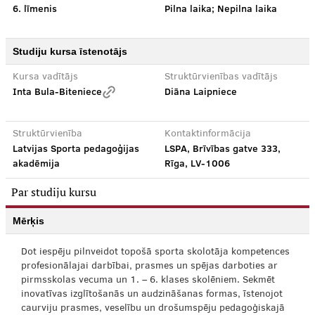
6. līmenis
Pilna laika; Nepilna laika
Studiju kursa īstenotājs
Kursa vadītājs
Struktūrvienības vadītājs
Inta Bula-Biteniece
Diāna Laipniece
Struktūrvienība
Kontaktinformācija
Latvijas Sporta pedagoģijas
LSPA, Brīvības gatve 333,
akadēmija
Rīga, LV-1006
Par studiju kursu
Mērķis
Dot iespēju pilnveidot topošā sporta skolotāja kompetences
profesionālajai darbībai, prasmes un spējas darboties ar
pirmsskolas vecuma un 1. – 6. klases skolēniem. Sekmēt
inovatīvas izglītošanās un audzināšanas formas, īstenojot
caurviju prasmes, veselību un drošumspēju pedagoģiskajā