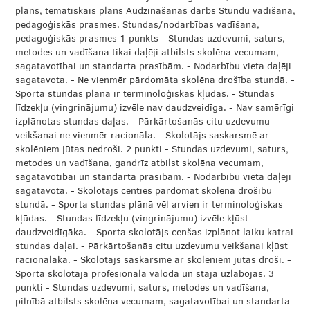
plāns, tematiskais plāns Audzināšanas darbs Stundu vadīšana,
pedagoģiskās prasmes. Stundas/nodarbības vadīšana,
pedagoģiskās prasmes 1 punkts - Stundas uzdevumi, saturs,
metodes un vadīšana tikai daļēji atbilsts skolēna vecumam,
sagatavotībai un standarta prasībām. - Nodarbību vieta daļēji
sagatavota. - Ne vienmēr pārdomāta skolēna drošība stundā. -
Sporta stundas plānā ir terminoloģiskas kļūdas. - Stundas
līdzekļu (vingrinājumu) izvēle nav daudzveidīga. - Nav samērīgi
izplānotas stundas daļas. - Pārkārtošanās citu uzdevumu
veikšanai ne vienmēr racionāla. - Skolotājs saskarsmē ar
skolēniem jūtas nedroši. 2 punkti - Stundas uzdevumi, saturs,
metodes un vadīšana, gandrīz atbilst skolēna vecumam,
sagatavotībai un standarta prasībām. - Nodarbību vieta daļēji
sagatavota. - Skolotājs centies pārdomāt skolēna drošību
stundā. - Sporta stundas plānā vēl arvien ir terminoloģiskas
kļūdas. - Stundas līdzekļu (vingrinājumu) izvēle kļūst
daudzveidīgāka. - Sporta skolotājs cenšas izplānot laiku katrai
stundas daļai. - Pārkārtošanās citu uzdevumu veikšanai kļūst
racionālāka. - Skolotājs saskarsmē ar skolēniem jūtas droši. -
Sporta skolotāja profesionālā valoda un stāja uzlabojas. 3
punkti - Stundas uzdevumi, saturs, metodes un vadīšana,
pilnībā atbilsts skolēna vecumam, sagatavotībai un standarta