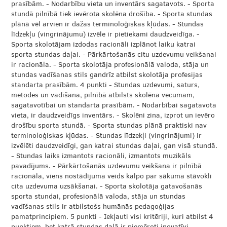
prasībām. - Nodarbību vieta un inventārs sagatavots. - Sporta
stundā pilnībā tiek ievērota skolēna drošība. - Sporta stundas
plānā vēl arvien ir dažas terminoloģiskas kļūdas. - Stundas
līdzekļu (vingrinājumu) izvēle ir pietiekami daudzveidīga. -
Sporta skolotājam izdodas racionāli izplānot laiku katrai
sporta stundas daļai. - Pārkārtošanās citu uzdevumu veikšanai
ir racionāla. - Sporta skolotāja profesionālā valoda, stāja un
stundas vadīšanas stils gandrīz atbilst skolotāja profesijas
standarta prasībām. 4 punkti - Stundas uzdevumi, saturs,
metodes un vadīšana, pilnībā atbilsts skolēna vecumam,
sagatavotībai un standarta prasībām. - Nodarbībai sagatavota
vieta, ir daudzveidīgs inventārs. - Skolēni zina, izprot un ievēro
drošību sporta stundā. - Sporta stundas plānā praktiski nav
terminoloģiskas kļūdas. - Stundas līdzekļi (vingrinājumi) ir
izvēlēti daudzveidīgi, gan katrai stundas daļai, gan visā stundā.
- Stundas laiks izmantots racionāli, izmantots muzikāls
pavadījums. - Pārkārtošanās uzdevumu veikšana ir pilnībā
racionāla, viens nostādījuma veids kalpo par sākuma stāvokli
cita uzdevuma uzsākšanai. - Sporta skolotāja gatavošanās
sporta stundai, profesionālā valoda, stāja un stundas
vadīšanas stils ir atbilstošs humānās pedagoģijas
pamatprincipiem. 5 punkti - Iekļauti visi kritēriji, kuri atbilst 4