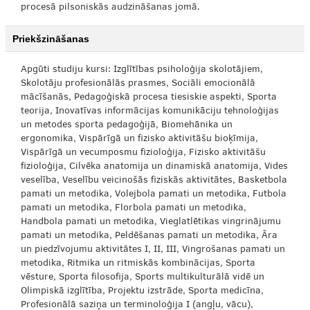
procesā pilsoniskās audzināšanas jomā.
Priekšzināšanas
Apgūti studiju kursi: Izglītības psiholoģija skolotājiem,
Skolotāju profesionālās prasmes, Sociāli emocionālā
mācīšanās, Pedagoģiskā procesa tiesiskie aspekti, Sporta
teorija, Inovatīvas informācijas komunikāciju tehnoloģijas
un metodes sporta pedagoģijā, Biomehānika un
ergonomika, Vispārīgā un fizisko aktivitāšu bioķīmija,
Vispārīgā un vecumposmu fizioloģija, Fizisko aktivitāšu
fizioloģija, Cilvēka anatomija un dinamiskā anatomija, Vides
veselība, Veselību veicinošās fiziskās aktivitātes, Basketbola
pamati un metodika, Volejbola pamati un metodika, Futbola
pamati un metodika, Florbola pamati un metodika,
Handbola pamati un metodika, Vieglatlētikas vingrinājumu
pamati un metodika, Peldēšanas pamati un metodika, Āra
un piedzīvojumu aktivitātes I, II, III, Vingrošanas pamati un
metodika, Ritmika un ritmiskās kombinācijas, Sporta
vēsture, Sporta filosofija, Sports multikulturālā vidē un
Olimpiskā izglītība, Projektu izstrāde, Sporta medicīna,
Profesionālā saziņa un terminoloģija I (angļu, vācu),