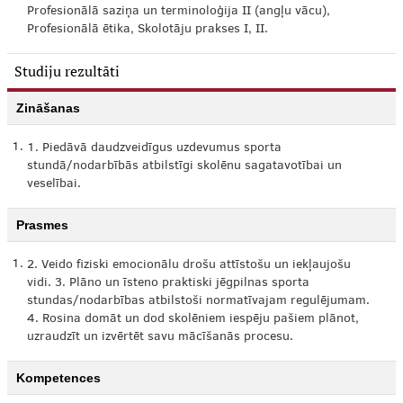
Profesionālā saziņa un terminoloģija II (angļu vācu),
Profesionālā ētika, Skolotāju prakses I, II.
Studiju rezultāti
Zināšanas
1.
1. Piedāvā daudzveidīgus uzdevumus sporta
stundā/nodarbībās atbilstīgi skolēnu sagatavotībai un
veselībai.
Prasmes
1.
2. Veido fiziski emocionālu drošu attīstošu un iekļaujošu
vidi. 3. Plāno un īsteno praktiski jēgpilnas sporta
stundas/nodarbības atbilstoši normatīvajam regulējumam.
4. Rosina domāt un dod skolēniem iespēju pašiem plānot,
uzraudzīt un izvērtēt savu mācīšanās procesu.
Kompetences