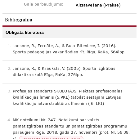
Aizstāvēšana (Prakse)
Gala pārbaudījums:
Bibliogrāfija
Obligātā literatūra
1.
Jansone, R., Fernāte, A., & Bula-Biteniece, I. (2016).
Sporta pedagoģijas vakar šodien rīt. Rīga, RaKa, 564lpp.
2.
Jansone, R., & Krauksts, V. (2005). Sporta izglītības
didaktika skolā Rīga, RaKa, 376lpp.
3.
Profesijas standarts SKOLOTĀJS. Piektais profesionālās
kvalifikācijas līmenis (5.PKL) (atbilst sestajam Latvijas
kvalifikāciju ietvarstruktūras līmenim ( 6. LKI)
4.
MK noteikumi Nr. 747. Noteikumi par valsts
pamatizglītības standartu un pamatizglītības programmu
paraugiem Rīgā, 2018. gada 27. novembrī (prot. Nr. 56 38.