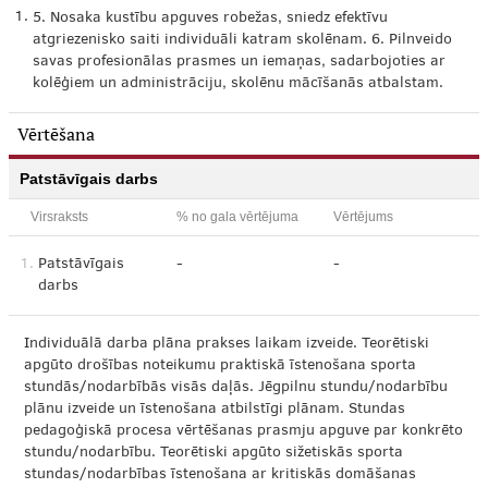
1.
5. Nosaka kustību apguves robežas, sniedz efektīvu
atgriezenisko saiti individuāli katram skolēnam. 6. Pilnveido
savas profesionālas prasmes un iemaņas, sadarbojoties ar
kolēģiem un administrāciju, skolēnu mācīšanās atbalstam.
Vērtēšana
Patstāvīgais darbs
Virsraksts
% no gala vērtējuma
Vērtējums
1.
Patstāvīgais
-
-
darbs
Individuālā darba plāna prakses laikam izveide. Teorētiski
apgūto drošības noteikumu praktiskā īstenošana sporta
stundās/nodarbībās visās daļās. Jēgpilnu stundu/nodarbību
plānu izveide un īstenošana atbilstīgi plānam. Stundas
pedagoģiskā procesa vērtēšanas prasmju apguve par konkrēto
stundu/nodarbību. Teorētiski apgūto sižetiskās sporta
stundas/nodarbības īstenošana ar kritiskās domāšanas