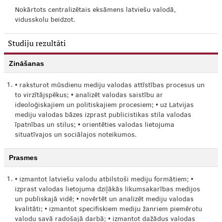
Nokārtots centralizētais eksāmens latviešu valodā,
vidusskolu beidzot.
Studiju rezultāti
Zināšanas
1.
• raksturot mūsdienu mediju valodas attīstības procesus un
to virzītājspēkus; • analizēt valodas saistību ar
ideoloģiskajiem un politiskajiem procesiem; • uz Latvijas
mediju valodas bāzes izprast publicistikas stila valodas
īpatnības un stilus; • orientēties valodas lietojuma
situatīvajos un sociālajos noteikumos.
Prasmes
1.
• izmantot latviešu valodu atbilstoši mediju formātiem; •
izprast valodas lietojuma dziļākās likumsakarības medijos
un publiskajā vidē; • novērtēt un analizēt mediju valodas
kvalitāti; • izmantot specifiskiem mediju žanriem piemērotu
valodu savā radošajā darbā; • izmantot dažādus valodas