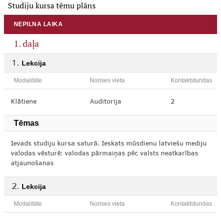
Studiju kursa tēmu plāns
NEPILNA LAIKA
1. daļa
Lekcija
Modalitāte
Norises vieta
Kontaktstundas
Klātiene
Auditorija
2
Tēmas
Ievads studiju kursa saturā. Ieskats mūsdienu latviešu mediju
valodas vēsturē: valodas pārmaiņas pēc valsts neatkarības
atjaunošanas
Lekcija
Modalitāte
Norises vieta
Kontaktstundas