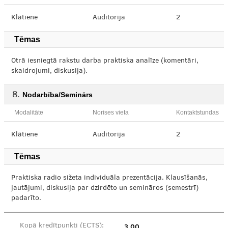
Klātiene
Auditorija
2
Tēmas
Otrā iesniegtā rakstu darba praktiska analīze (komentāri,
skaidrojumi, diskusija).
Nodarbība/Seminārs
Modalitāte
Norises vieta
Kontaktstundas
Klātiene
Auditorija
2
Tēmas
Praktiska radio sižeta individuāla prezentācija. Klausīšanās,
jautājumi, diskusija par dzirdēto un semināros (semestrī)
padarīto.
3,00
Kopā kredītpunkti (ECTS):