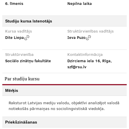
6. līmenis
Nepilna laika
Studiju kursa īstenotājs
Kursa vadītājs
Struktūrvienības vadītājs
Dite Liepa
Ieva Puzo
Struktūrvienība
Kontaktinformācija
Sociālo zinātņu fakultāte
Dzirciema iela 16, Rīga,
szf@rsu.lv
Par studiju kursu
Mērķis
Raksturot Latvijas mediju valodu, objektīvi analizējot valodā
notiekošās pārmaiņas no sociolingvistiskā viedokļa.
Priekšzināšanas