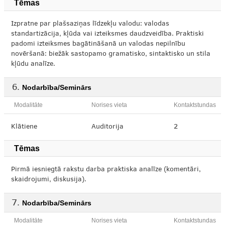
Tēmas
Izpratne par plašsaziņas līdzekļu valodu: valodas
standartizācija, kļūda vai izteiksmes daudzveidība. Praktiski
padomi izteiksmes bagātināšanā un valodas nepilnību
novēršanā: biežāk sastopamo gramatisko, sintaktisko un stila
kļūdu analīze.
Nodarbība/Seminārs
Modalitāte
Norises vieta
Kontaktstundas
Klātiene
Auditorija
2
Tēmas
Pirmā iesniegtā rakstu darba praktiska analīze (komentāri,
skaidrojumi, diskusija).
Nodarbība/Seminārs
Modalitāte
Norises vieta
Kontaktstundas