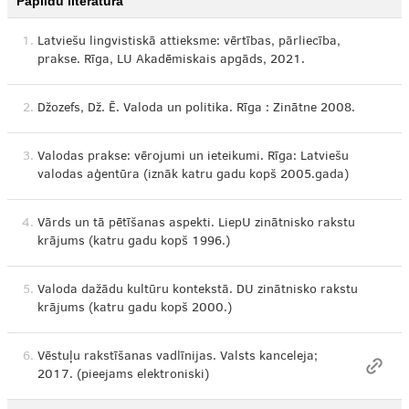
Papildu literatūra
1.
Latviešu lingvistiskā attieksme: vērtības, pārliecība,
prakse. Rīga, LU Akadēmiskais apgāds, 2021.
2.
Džozefs, Dž. Ē. Valoda un politika. Rīga : Zinātne 2008.
3.
Valodas prakse: vērojumi un ieteikumi. Rīga: Latviešu
valodas aģentūra (iznāk katru gadu kopš 2005.gada)
4.
Vārds un tā pētīšanas aspekti. LiepU zinātnisko rakstu
krājums (katru gadu kopš 1996.)
5.
Valoda dažādu kultūru kontekstā. DU zinātnisko rakstu
krājums (katru gadu kopš 2000.)
6.
Vēstuļu rakstīšanas vadlīnijas. Valsts kanceleja;
2017. (pieejams elektroniski)