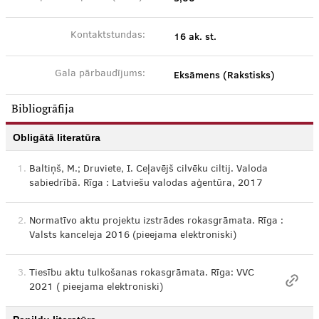
16 ak. st.
Kontaktstundas:
Eksāmens (Rakstisks)
Gala pārbaudījums:
Bibliogrāfija
Obligātā literatūra
1.
Baltiņš, M.; Druviete, I. Ceļavējš cilvēku ciltij. Valoda
sabiedrībā. Rīga : Latviešu valodas aģentūra, 2017
2.
Normatīvo aktu projektu izstrādes rokasgrāmata. Rīga :
Valsts kanceleja 2016 (pieejama elektroniski)
3.
Tiesību aktu tulkošanas rokasgrāmata. Rīga: VVC
2021 ( pieejama elektroniski)