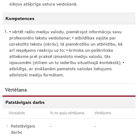
slāņus atšķirīga satura veidošanā.
Kompetences
1.
• vērtēt reālo mediju valodu, piemērojot informāciju savu
profesionālo tekstu veidošanai; • atbildības sajūta par
uzrakstīto tekstu (vārdu), tā piemērotību un atbilstību, kā
arī iespējamo reakciju uz to; • kritiska un paškritiska
attieksme pret praksē izmantoto mediju valodu, tās
izpausmēm (stiliem un to iederību situatīvajā kontekstā); •
atbildīgs, ar zināšanām pamatots valodas lietojums
atbilstoši mediju formātam.
Vērtēšana
Patstāvīgais darbs
Virsraksts
% no gala vērtējuma
Vērtējums
1.
Patstāvīgais
-
-
darbs