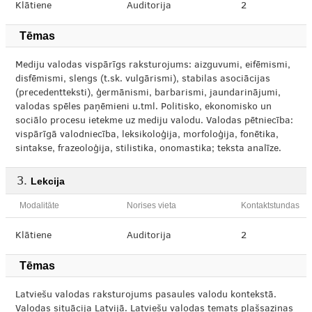
Klātiene
Auditorija
2
Tēmas
Mediju valodas vispārīgs raksturojums: aizguvumi, eifēmismi,
disfēmismi, slengs (t.sk. vulgārismi), stabilas asociācijas
(precedentteksti), ģermānismi, barbarismi, jaundarinājumi,
valodas spēles paņēmieni u.tml. Politisko, ekonomisko un
sociālo procesu ietekme uz mediju valodu. Valodas pētniecība:
vispārīgā valodniecība, leksikoloģija, morfoloģija, fonētika,
sintakse, frazeoloģija, stilistika, onomastika; teksta analīze.
Lekcija
Modalitāte
Norises vieta
Kontaktstundas
Klātiene
Auditorija
2
Tēmas
Latviešu valodas raksturojums pasaules valodu kontekstā.
Valodas situācija Latvijā. Latviešu valodas temats plašsaziņas