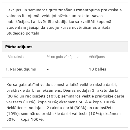
Lekcijās un semināros gūto zināšanu izmantojums praktiskajā
valodas lietojumā, veidojot sižetus un rakstot savas
publikācijas. Lai izvērtētu studiju kursa kvalitāti kopumā,
studentam jāaizpilda studiju kursa novērtēšanas anketa
Studējošo portālā.
Pārbaudījums
Virsraksts
% no gala vērtējuma
Vērtējums
1.
Pārbaudījums
-
10 balles
Kursa gala atzīmi veido semestra laikā veiktie rakstu darbi,
praktiskie darbi un eksāmens. Dienas nodaļai 3 rakstu darbi
(30%) un radiosižets (10%); semināros veiktie praktiskie darbi
vai tests (10%): kopā 50%; eksāmens 50% = kopā 100%
Neklātienes nodaļai - 2 rakstu darbi (30%) un radiosižets
(10%); semināros praktiskie darbi vai tests (10%); eksāmens
50% = kopā 100%.