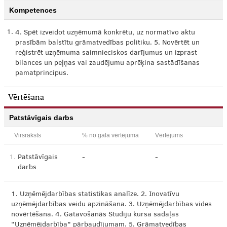
Kompetences
1.
4. Spēt izveidot uzņēmumā konkrētu, uz normatīvo aktu
prasībām balstītu grāmatvedības politiku. 5. Novērtēt un
reģistrēt uzņēmuma saimnieciskos darījumus un izprast
bilances un peļņas vai zaudējumu aprēķina sastādīšanas
pamatprincipus.
Vērtēšana
Patstāvīgais darbs
Virsraksts
% no gala vērtējuma
Vērtējums
1.
Patstāvīgais
-
-
darbs
1. Uzņēmējdarbības statistikas analīze. 2. Inovatīvu
uzņēmējdarbības veidu apzināšana. 3. Uzņēmējdarbības vides
novērtēšana. 4. Gatavošanās Studiju kursa sadaļas
“Uzņēmējdarbība” pārbaudījumam. 5. Grāmatvedības