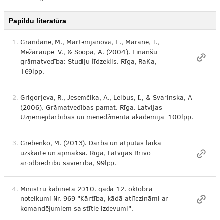
Papildu literatūra
1.
Grandāne, M., Martemjanova, E., Mārāne, I.,
Mežaraupe, V., & Soopa, A. (2004). Finanšu
grāmatvedība: Studiju līdzeklis. Rīga, RaKa,
169lpp.
2.
Grigorjeva, R., Jesemčika, A., Leibus, I., & Svarinska, A.
(2006). Grāmatvedības pamat. Rīga, Latvijas
Uzņēmējdarbības un menedžmenta akadēmija, 100lpp.
3.
Grebenko, M. (2013). Darba un atpūtas laika
uzskaite un apmaksa. Rīga, Latvijas Brīvo
arodbiedrību savienība, 99lpp.
4.
Ministru kabineta 2010. gada 12. oktobra
noteikumi Nr. 969 "Kārtība, kādā atlīdzināmi ar
komandējumiem saistītie izdevumi".