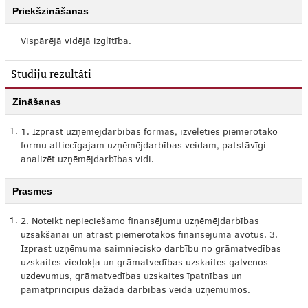
Priekšzināšanas
Vispārējā vidējā izglītība.
Studiju rezultāti
Zināšanas
1.
1. Izprast uzņēmējdarbības formas, izvēlēties piemērotāko
formu attiecīgajam uzņēmējdarbības veidam, patstāvīgi
analizēt uzņēmējdarbības vidi.
Prasmes
1.
2. Noteikt nepieciešamo finansējumu uzņēmējdarbības
uzsākšanai un atrast piemērotākos finansējuma avotus. 3.
Izprast uzņēmuma saimniecisko darbību no grāmatvedības
uzskaites viedokļa un grāmatvedības uzskaites galvenos
uzdevumus, grāmatvedības uzskaites īpatnības un
pamatprincipus dažāda darbības veida uzņēmumos.