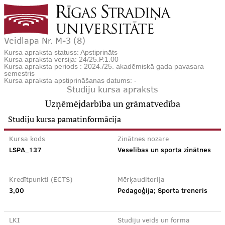
Veidlapa Nr. M-3 (8)
Kursa apraksta statuss: Apstiprināts
Kursa apraksta versija: 24/25.P.1.00
Kursa apraksta periods : 2024./25. akadēmiskā gada pavasara
semestris
Kursa apraksta apstiprināšanas datums: -
Studiju kursa apraksts
Uzņēmējdarbība un grāmatvedība
Studiju kursa pamatinformācija
Kursa kods
Zinātnes nozare
LSPA_137
Veselības un sporta zinātnes
Kredītpunkti (ECTS)
Mērķauditorija
3,00
Pedagoģija; Sporta treneris
LKI
Studiju veids un forma