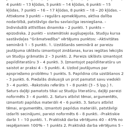
4 punkti – 13 kļūdas, 5 punkti – 14 kļūdas, 6 punkti – 15
kļūdas, 7 punkti – 16 – 17 kļūdas, 8 punkti – 18 – 20 kļūdas. -
Attieksme 3 punkti – regulārs apmeklējums, aktīva dalība
nodarbībā, patstāvīgo darbu savlaicīga iesniegšana. -
Individuālā attīstības dinamika - 2 punkti. 1 punkts –
epizodiska. 2 punkti - sistemātiski augšupejoša. Studiju kursa
sastāvdaļas “Grāmatvedība” vērtējums punktos: -Aktivitātes
seminārā 1 - 5 punkti. 1. Uzstāšanās seminārā ar pareizu
jautājuma izklāstu izmantojot zināšanas, kuras iegūtas lekcijās
un Studiju grāmatās 2 - 3 punkti. 2. Pareizs izklāsts izmantojot
papildliteratūru 3 - 4 punkti. 3. Izmantojot papildliteratūru un
saistot ar praksi 4 - 5 punkti. 4. Uzdod jautājumus par
apspriežamo problēmu 1 punkts. 5. Papildina cita uzstāšanos 2
- 3 punkti. 6. Piedalās diskusijā un prot pamatot savu viedokli
3 - 4 punkti. -Rakstisks referāts 1 - 8 punkti (3 - 5 lpp.) 1.
Saturs daļēji pamatots tikai uz Studiju literatūru, daļēji pareizi
noformēts 3 - 4 punkti. 2. Saturs atbilst tēmai, argumentēts,
izmantoti papildus materiāli 4 - 6 punkti. 3. Saturs atbilst
tēmai, argumentēts, izmantoti papildus materiāli, patstāvīgi
izdarīti secinājumi, pareizi noformēts 6 - 8 punkti. -Praktiskie
darbi 1 - 10 punkti. 1. Praktiskā darba vērtējums 40 - 45% no
iespējamiem 100% - 1 punkts 2. Praktiskā darba vērtējums 5 -