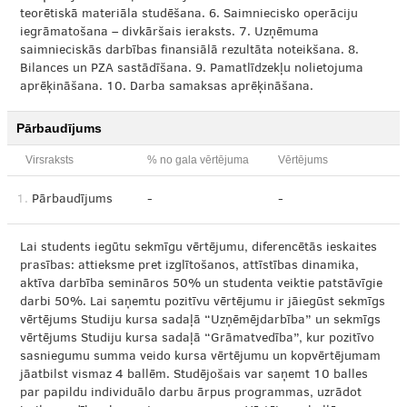
teorētiskā materiāla studēšana. 6. Saimniecisko operāciju
iegrāmatošana – divkāršais ieraksts. 7. Uzņēmuma
saimnieciskās darbības finansiālā rezultāta noteikšana. 8.
Bilances un PZA sastādīšana. 9. Pamatlīdzekļu nolietojuma
aprēķināšana. 10. Darba samaksas aprēķināšana.
Pārbaudījums
Virsraksts
% no gala vērtējuma
Vērtējums
1.
Pārbaudījums
-
-
Lai students iegūtu sekmīgu vērtējumu, diferencētās ieskaites
prasības: attieksme pret izglītošanos, attīstības dinamika,
aktīva darbība semināros 50% un studenta veiktie patstāvīgie
darbi 50%. Lai saņemtu pozitīvu vērtējumu ir jāiegūst sekmīgs
vērtējums Studiju kursa sadaļā “Uzņēmējdarbība” un sekmīgs
vērtējums Studiju kursa sadaļā “Grāmatvedība”, kur pozitīvo
sasniegumu summa veido kursa vērtējumu un kopvērtējumam
jāatbilst vismaz 4 ballēm. Studējošais var saņemt 10 balles
par papildu individuālo darbu ārpus programmas, uzrādot