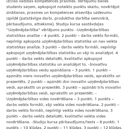
izcilas vadības kompetences prasmes. Vērtējumu ballēs
students saņem, apkopojot noteikto punktu skaitu, novērtējot
zināšanas, prasmes un kompetences atsevišķu uzdevumu
izpildē (patstāvīgie darbi, produktīva darbība seminārā,
pārbaudījums, attieksme). Studiju kursa sastāvdaļas
“Uzņēmējdarbība” vērtējums punkts: -Uzņēmējdarbības
statistikas analīze – 4 punkti. 2 punkti – darbs veikts formāli,
nepilnīgi apkopota uzņēmējdarbības statistika un nav veikta
statistikas analīze. 3 punkti – darbs veikts formāli, nepilnīgi
apkopojot uzņēmējdarbības statistiku un vāji to analizējot. 4
punkti - darbs veikts detalizēti, kvalitatīvi apkopojot
uzņēmējdarbības statistiku un analizējot to. -Inovatīvu
uzņēmējdarbības veidu apzināšana – 3 punkti. 1 punkti –
apzināts viens inovatīvs uzņēmējdarbības veids, aprakstīts un
prezentēts. 2 punkti – apzināti divi inovatīvi uzņēmējdarbības
veidi, aprakstīti un prezentēti. 3 punkti – apzināti trīs inovatīvi
uzņēmējdarbības veidi, aprakstīti un prezentēti. -
Uzņēmējdarbības vides novērtēšana – 3 punkti. 1 punkts –
darbs veikts formāli, vāji veikta vides novērtēšana. 2 punkti –
darbs veikts formāli, nepilnīgi veikta vides novērtēšana. 3
punkti – darbs veikts detalizēti, kvalitatīvi veikta vides
novērtēšana. -Studiju kursa pārbaudījums/tests – 8 punkti. 1
punkts – 10 kļūdas, 2 punkti – 11 kļūdas, 3 punkti – 12 kļūdas,