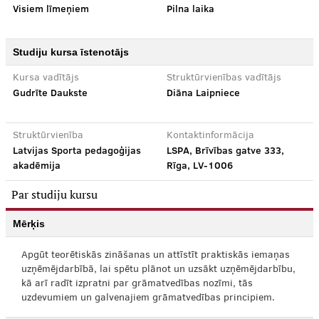
Visiem līmeņiem
Pilna laika
Studiju kursa īstenotājs
Kursa vadītājs
Struktūrvienības vadītājs
Gudrīte Daukste
Diāna Laipniece
Struktūrvienība
Kontaktinformācija
Latvijas Sporta pedagoģijas
LSPA, Brīvības gatve 333,
akadēmija
Rīga, LV-1006
Par studiju kursu
Mērķis
Apgūt teorētiskās zināšanas un attīstīt praktiskās iemaņas
uzņēmējdarbībā, lai spētu plānot un uzsākt uzņēmējdarbību,
kā arī radīt izpratni par grāmatvedības nozīmi, tās
uzdevumiem un galvenajiem grāmatvedības principiem.