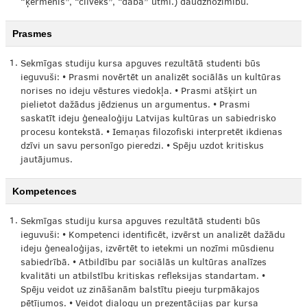
“ķermenis”, “cilvēks”, “daba” utml.) daudznozīmību.
Prasmes
1.
Sekmīgas studiju kursa apguves rezultātā studenti būs
ieguvuši: • Prasmi novērtēt un analizēt sociālās un kultūras
norises no ideju vēstures viedokļa. • Prasmi atšķirt un
pielietot dažādus jēdzienus un argumentus. • Prasmi
saskatīt ideju ģenealoģiju Latvijas kultūras un sabiedrisko
procesu kontekstā. • Iemaņas filozofiski interpretēt ikdienas
dzīvi un savu personīgo pieredzi. • Spēju uzdot kritiskus
jautājumus.
Kompetences
1.
Sekmīgas studiju kursa apguves rezultātā studenti būs
ieguvuši: • Kompetenci identificēt, izvērst un analizēt dažādu
ideju ģenealoģijas, izvērtēt to ietekmi un nozīmi mūsdienu
sabiedrībā. • Atbildību par sociālās un kultūras analīzes
kvalitāti un atbilstību kritiskas refleksijas standartam. •
Spēju veidot uz zināšanām balstītu pieeju turpmākajos
pētījumos. • Veidot dialogu un prezentācijas par kursa