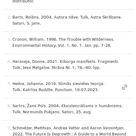
distributor.
2.
Barts, Rolāns. 2004. Autora nāve. Tulk. Astra Skrābane.
Satori, 5. janv.
3.
Cronon, William. 1996. The Trouble with Wilderness.
Environmental History, Vol. 1. No. 1. Jan. pp. 7-28.
4.
Haraveja, Donna. 2021. Kiborga manifests. Fragmenti.
Tulk. Ieva Melgalve. Strāva Nr. 1, 76.–90. lpp.
5.
Hedva, Johanna. 2016. Slimās sievietes teorija.
Tulk. Katrīna Rudzīte. Punctum, 19.07.2023.
6.
Sartrs, Žans Pols. 2004. Eksistenciālisms ir humānisms.
Tulk. Normunds Pukjans. Satori, 25. aug.
7.
Schmelzer, Matthias, Andrea Vetter and Aaron Vansintjan.
2022. The Future Is Degrowth : A Guide to a World Beyond