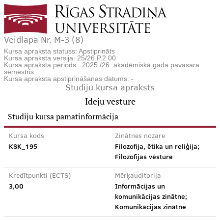
Veidlapa Nr. M-3 (8)
Kursa apraksta statuss: Apstiprināts
Kursa apraksta versija: 25/26.P.2.00
Kursa apraksta periods : 2025./26. akadēmiskā gada pavasara
semestris
Kursa apraksta apstiprināšanas datums: -
Studiju kursa apraksts
Ideju vēsture
Studiju kursa pamatinformācija
Kursa kods
Zinātnes nozare
KSK_195
Filozofija, ētika un reliģija;
Filozofijas vēsture
Kredītpunkti (ECTS)
Mērķauditorija
3,00
Informācijas un
komunikācijas zinātne;
Komunikācijas zinātne