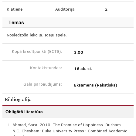
Klātiene
Auditorija
2
Tēmas
Noslēdzošā lekcija. Ideju spēle.
3,00
Kopā kredītpunkti (ECTS):
16 ak. st.
Kontaktstundas:
Eksāmens (Rakstisks)
Gala pārbaudījums:
Bibliogrāfija
Obligātā literatūra
1.
Ahmed, Sara. 2010. The Promise of Happiness. Durham
N.C. Chesham: Duke University Press : Combined Academic