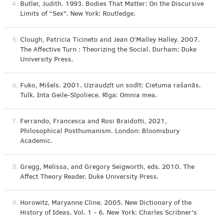
4.
Butler, Judith. 1993. Bodies That Matter: On the Discursive
Limits of “Sex”. New York: Routledge.
5.
Clough, Patricia Ticineto and Jean O'Malley Halley. 2007.
The Affective Turn : Theorizing the Social. Durham: Duke
University Press.
6.
Fuko, Mišels. 2001. Uzraudzīt un sodīt: Cietuma rašanās.
Tulk. Inta Geile-Sīpoliece. Rīga: Omnia mea.
7.
Ferrando, Francesca and Rosi Braidotti, 2021,
Philosophical Posthumanism. London: Bloomsbury
Academic.
8.
Gregg, Melissa, and Gregory Seigworth, eds. 2010. The
Affect Theory Reader. Duke University Press.
9.
Horowitz, Maryanne Cline. 2005. New Dictionary of the
History of Ideas. Vol. 1 - 6. New York: Charles Scribner's