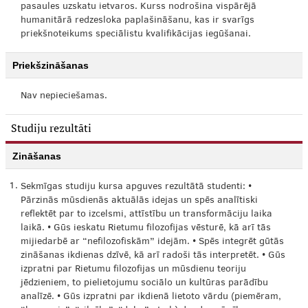
pasaules uzskatu ietvaros. Kurss nodrošina vispārējā
humanitārā redzesloka paplašināšanu, kas ir svarīgs
priekšnoteikums speciālistu kvalifikācijas iegūšanai.
Priekšzināšanas
Nav nepieciešamas.
Studiju rezultāti
Zināšanas
1.
Sekmīgas studiju kursa apguves rezultātā studenti: •
Pārzinās mūsdienās aktuālās idejas un spēs analītiski
reflektēt par to izcelsmi, attīstību un transformāciju laika
laikā. • Gūs ieskatu Rietumu filozofijas vēsturē, kā arī tās
mijiedarbē ar “nefilozofiskām” idejām. • Spēs integrēt gūtās
zināšanas ikdienas dzīvē, kā arī radoši tās interpretēt. • Gūs
izpratni par Rietumu filozofijas un mūsdienu teoriju
jēdzieniem, to pielietojumu sociālo un kultūras parādību
analīzē. • Gūs izpratni par ikdienā lietoto vārdu (piemēram,