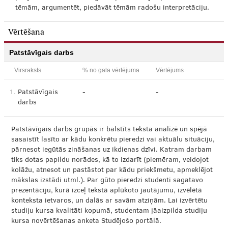
tēmām, argumentēt, piedāvāt tēmām radošu interpretāciju.
Vērtēšana
Patstāvīgais darbs
Virsraksts
% no gala vērtējuma
Vērtējums
1.
Patstāvīgais
-
-
darbs
Patstāvīgais darbs grupās ir balstīts teksta analīzē un spējā
sasaistīt lasīto ar kādu konkrētu pieredzi vai aktuālu situāciju,
pārnesot iegūtās zināšanas uz ikdienas dzīvi. Katram darbam
tiks dotas papildu norādes, kā to izdarīt (piemēram, veidojot
kolāžu, atnesot un pastāstot par kādu priekšmetu, apmeklējot
mākslas izstādi utml.). Par gūto pieredzi studenti sagatavo
prezentāciju, kurā izceļ tekstā aplūkoto jautājumu, izvēlētā
konteksta ietvaros, un dalās ar savām atziņām. Lai izvērtētu
studiju kursa kvalitāti kopumā, studentam jāaizpilda studiju
kursa novērtēšanas anketa Studējošo portālā.