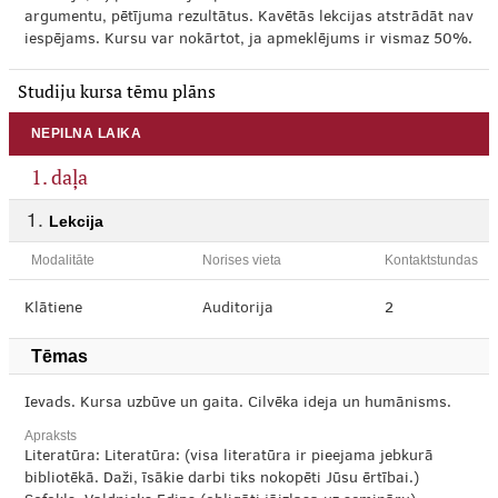
argumentu, pētījuma rezultātus. Kavētās lekcijas atstrādāt nav
iespējams. Kursu var nokārtot, ja apmeklējums ir vismaz 50%.
Studiju kursa tēmu plāns
NEPILNA LAIKA
1. daļa
Lekcija
Modalitāte
Norises vieta
Kontaktstundas
Klātiene
Auditorija
2
Tēmas
Ievads. Kursa uzbūve un gaita. Cilvēka ideja un humānisms.
Apraksts
Literatūra: Literatūra: (visa literatūra ir pieejama jebkurā
bibliotēkā. Daži, īsākie darbi tiks nokopēti Jūsu ērtībai.)