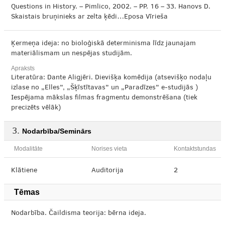
Questions in History. – Pimlico, 2002. – PP. 16 – 33. Hanovs D.
Skaistais bruņinieks ar zelta ķēdi…Eposa Vīrieša
Ķermeņa ideja: no bioloģiskā determinisma līdz jaunajam
materiālismam un nespējas studijām.
Apraksts
Literatūra: Dante Aligjēri. Dievišķa komēdija (atsevišķo nodaļu
izlase no „Elles”, „Šķīstītavas” un „Paradīzes” e-studijās )
Iespējama mākslas filmas fragmentu demonstrēšana (tiek
precizēts vēlāk)
Nodarbība/Seminārs
Modalitāte
Norises vieta
Kontaktstundas
Klātiene
Auditorija
2
Tēmas
Nodarbība. Čaildisma teorija: bērna ideja.