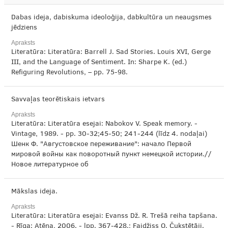
Dabas ideja, dabiskuma ideoloģija, dabkultūra un neaugsmes
jēdziens
Apraksts
Literatūra: Literatūra: Barrell J. Sad Stories. Louis XVI, Gerge
III, and the Language of Sentiment. In: Sharpe K. (ed.)
Refiguring Revolutions, – pp. 75-98.
Savvaļas teorētiskais ietvars
Apraksts
Literatūra: Literatūra esejai: Nabokov V. Speak memory. -
Vintage, 1989. - pp. 30-32;45-50; 241-244 (līdz 4. nodaļai)
Шенк Ф. "Августовское переживание": начало Первой
мировой войны как поворотный пункт немецкой истории.//
Новое литературное об
Mākslas ideja.
Apraksts
Literatūra: Literatūra esejai: Evanss Dž. R. Trešā reiha tapšana.
- Rīga: Atēna, 2006. - lpp. 367-428.; Faidžiss O. Čukstētāji.