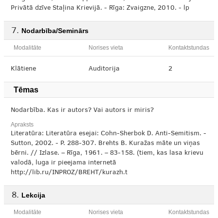
Privātā dzīve Staļina Krievijā. - Rīga: Zvaigzne, 2010. - lp
Nodarbība/Seminārs
Modalitāte
Norises vieta
Kontaktstundas
Klātiene
Auditorija
2
Tēmas
Nodarbība. Kas ir autors? Vai autors ir miris?
Apraksts
Literatūra: Literatūra esejai: Cohn-Sherbok D. Anti-Semitism. -
Sutton, 2002. - P. 288-307. Brehts B. Kuražas māte un viņas
bērni. // Izlase. – Rīga, 1961. – 83-158. (tiem, kas lasa krievu
valodā, luga ir pieejama internetā
http://lib.ru/INPROZ/BREHT/kurazh.t
Lekcija
Modalitāte
Norises vieta
Kontaktstundas