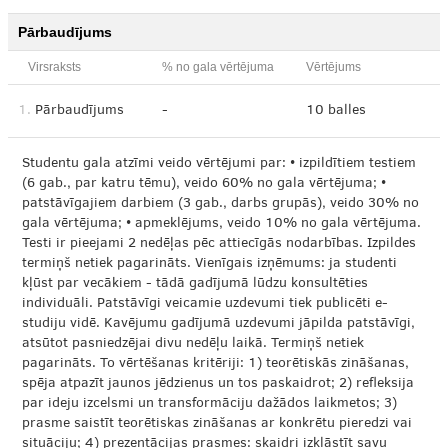
Pārbaudījums
Virsraksts
% no gala vērtējuma
Vērtējums
1.
Pārbaudījums
-
10 balles
Studentu gala atzīmi veido vērtējumi par: • izpildītiem testiem
(6 gab., par katru tēmu), veido 60% no gala vērtējuma; •
patstāvīgajiem darbiem (3 gab., darbs grupās), veido 30% no
gala vērtējuma; • apmeklējums, veido 10% no gala vērtējuma.
Testi ir pieejami 2 nedēļas pēc attiecīgās nodarbības. Izpildes
termiņš netiek pagarināts. Vienīgais izņēmums: ja studenti
kļūst par vecākiem - tādā gadījumā lūdzu konsultēties
individuāli. Patstāvīgi veicamie uzdevumi tiek publicēti e-
studiju vidē. Kavējumu gadījumā uzdevumi jāpilda patstāvīgi,
atsūtot pasniedzējai divu nedēļu laikā. Termiņš netiek
pagarināts. To vērtēšanas kritēriji: 1) teorētiskās zināšanas,
spēja atpazīt jaunos jēdzienus un tos paskaidrot; 2) refleksija
par ideju izcelsmi un transformāciju dažādos laikmetos; 3)
prasme saistīt teorētiskas zināšanas ar konkrētu pieredzi vai
situāciju; 4) prezentācijas prasmes: skaidri izklāstīt savu