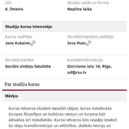
LKI
Studiju veids un forma
6. līmenis
Nepilna laika
Studiju kursa īstenotājs
Kursa vadītājs
Struktūrvienības vadītājs
Jana Kukaine
Ieva Puzo
Struktūrvienība
Kontaktinformācija
Sociālo zinātņu fakultāte
Dzirciema iela 16, Rīga,
szf@rsu.lv
Par studiju kursu
Mērķis
Kursa ietvaros student iepazīst idejas, kuras noteikušas
Eiropas filozofijas un kultūras vēsturi un turpina būt
aktuālas arī mūsdienās. Kursa ietvaros būs iespēja izsekot
šo ideju transformācijai un attīstībai, dažādu teoriju un