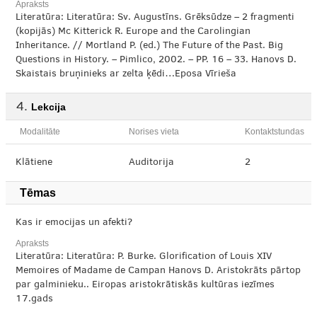
Apraksts
Literatūra: Literatūra: Sv. Augustīns. Grēksūdze – 2 fragmenti
(kopijās) Mc Kitterick R. Europe and the Carolingian
Inheritance. // Mortland P. (ed.) The Future of the Past. Big
Questions in History. – Pimlico, 2002. – PP. 16 – 33. Hanovs D.
Skaistais bruņinieks ar zelta ķēdi…Eposa Vīrieša
Lekcija
Modalitāte
Norises vieta
Kontaktstundas
Klātiene
Auditorija
2
Tēmas
Kas ir emocijas un afekti?
Apraksts
Literatūra: Literatūra: P. Burke. Glorification of Louis XIV
Memoires of Madame de Campan Hanovs D. Aristokrāts pārtop
par galminieku.. Eiropas aristokrātiskās kultūras iezīmes
17.gads