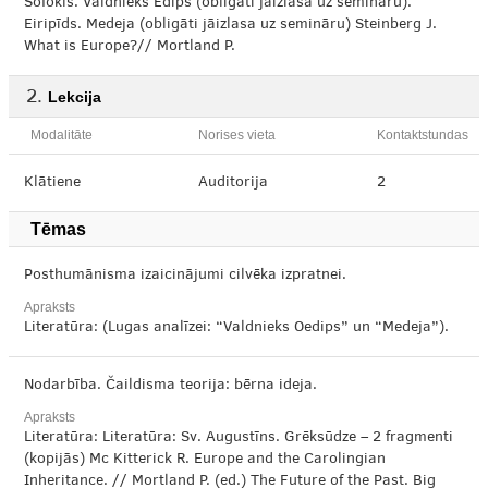
Sofokls. Valdnieks Edips (obligāti jāizlasa uz semināru).
Eiripīds. Medeja (obligāti jāizlasa uz semināru) Steinberg J.
What is Europe?// Mortland P.
Lekcija
Modalitāte
Norises vieta
Kontaktstundas
Klātiene
Auditorija
2
Tēmas
Posthumānisma izaicinājumi cilvēka izpratnei.
Apraksts
Literatūra: (Lugas analīzei: “Valdnieks Oedips” un “Medeja”).
Nodarbība. Čaildisma teorija: bērna ideja.
Apraksts
Literatūra: Literatūra: Sv. Augustīns. Grēksūdze – 2 fragmenti
(kopijās) Mc Kitterick R. Europe and the Carolingian
Inheritance. // Mortland P. (ed.) The Future of the Past. Big