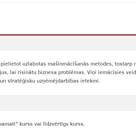
 pielietot uzlabotas mašīnmācīšanās metodes, tostarp n
 lai risinātu biznesa problēmas. Viņi iemācīsies veidot
un stratēģisku uzņēmējdarbības ietekmi.
mati" kurss vai līdzvērtīgs kurss.