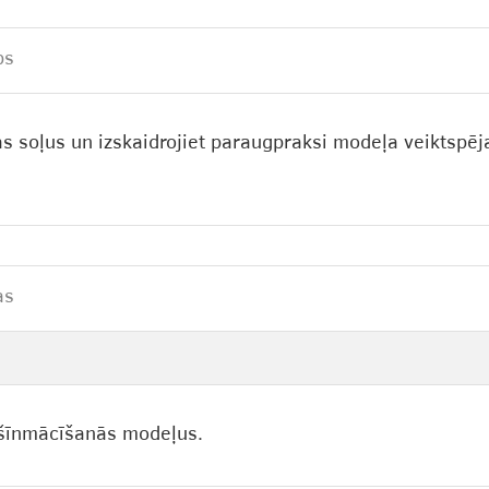
bs
as soļus un izskaidrojiet paraugpraksi modeļa veiktspēj
as
mašīnmācīšanās modeļus.