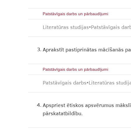
Patstāvīgais darbs un pārbaudījumi
Literatūras studijas
•
Patstāvīgais dar
3.
Aprakstīt pastiprinātas mācīšanās p
Patstāvīgais darbs un pārbaudījumi
Patstāvīgais darbs
•
Literatūras studij
4.
Apspriest ētiskos apsvērumus mākslīg
pārskatatbildību.