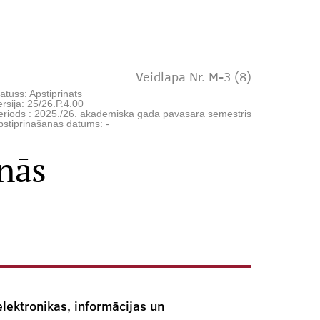
Veidlapa Nr. M-3 (8)
atuss: Apstiprināts
rsija: 25/26.P.4.00
eriods : 2025./26. akadēmiskā gada pavasara semestris
pstiprināšanas datums: -
nās
elektronikas, informācijas un