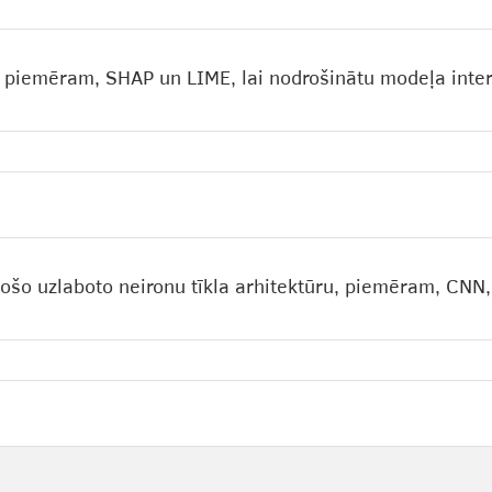
 piemēram, SHAP un LIME, lai nodrošinātu modeļa inter
tošo uzlaboto neironu tīkla arhitektūru, piemēram, CN