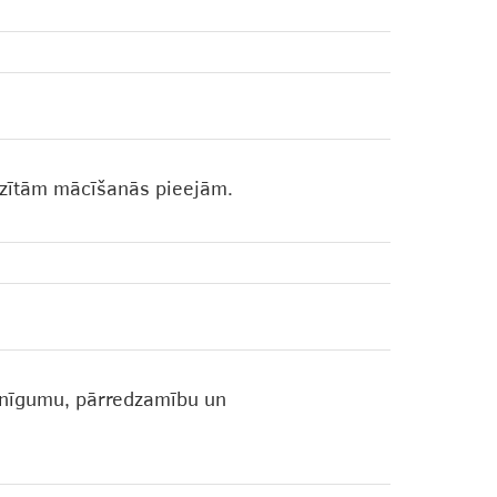
dzītām mācīšanās pieejām.
isnīgumu, pārredzamību un