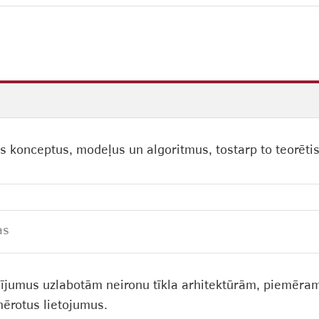
s konceptus, modeļus un algoritmus, tostarp to teorēti
as
dījumus uzlabotām neironu tīkla arhitektūrām, piemēra
ērotus lietojumus.