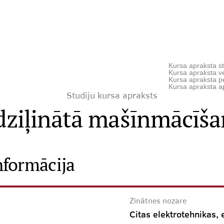
Kursa apraksta st
Kursa apraksta ve
Kursa apraksta p
Kursa apraksta a
Studiju kursa apraksts
dziļinātā mašīnmācīša
nformācija
Zinātnes nozare
Citas elektrotehnikas, 