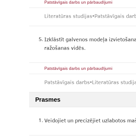
Patstāvīgais darbs un pārbaudījumi
Literatūras studijas
•
Patstāvīgais dar
5.
Izklāstīt galvenos modeļa izvietošan
ražošanas vidēs.
Patstāvīgais darbs un pārbaudījumi
Patstāvīgais darbs
•
Literatūras studij
Prasmes
1.
Veidojiet un precizējiet uzlabotos 