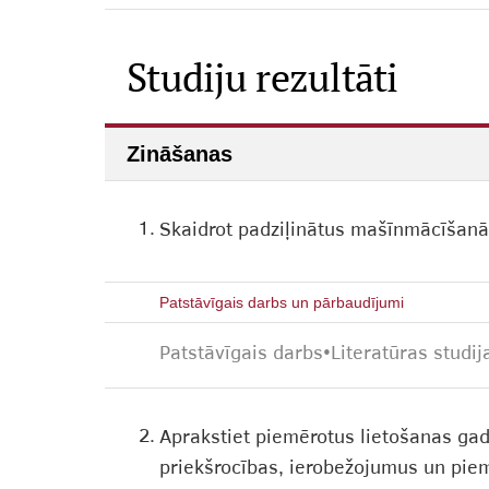
Studiju rezultāti
Zināšanas
1.
Skaidrot padziļinātus mašīnmācīšanā
Patstāvīgais darbs un pārbaudījumi
Patstāvīgais darbs
•
Literatūras studij
2.
Aprakstiet piemērotus lietošanas ga
priekšrocības, ierobežojumus un piem