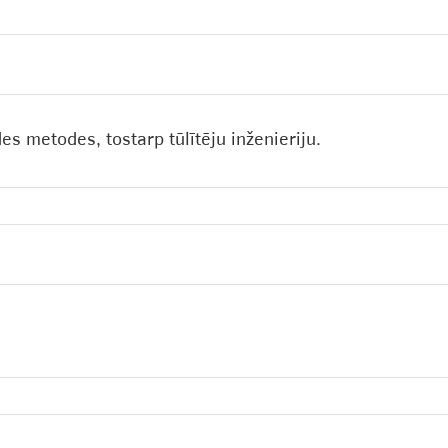
s metodes, tostarp tūlītēju inženieriju.