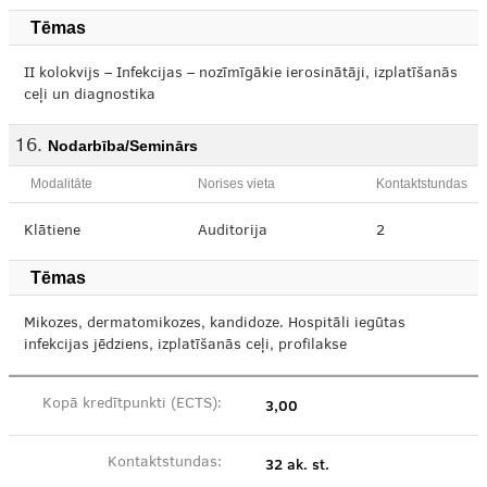
Tēmas
II kolokvijs – Infekcijas – nozīmīgākie ierosinātāji, izplatīšanās
ceļi un diagnostika
Nodarbība/Seminārs
Modalitāte
Norises vieta
Kontaktstundas
Klātiene
Auditorija
2
Tēmas
Mikozes, dermatomikozes, kandidoze. Hospitāli iegūtas
infekcijas jēdziens, izplatīšanās ceļi, profilakse
3,00
Kopā kredītpunkti (ECTS):
32 ak. st.
Kontaktstundas: