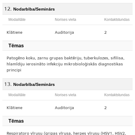
Nodarbība/Seminārs
Modalitāte
Norises vieta
Kontaktstundas
Klātiene
Auditorija
2
Tēmas
Patogēno koku, zarnu grupas baktēriju, tuberkulozes, sifilisa,
hlamīdiju ierosināto infekciju mikrobioloģiskās diagnostikas
principi
Nodarbība/Seminārs
Modalitāte
Norises vieta
Kontaktstundas
Klātiene
Auditorija
2
Tēmas
Respiratoro vīrusu (gripas vīrusa, herpes vīrusu (HSV1, HSV2,