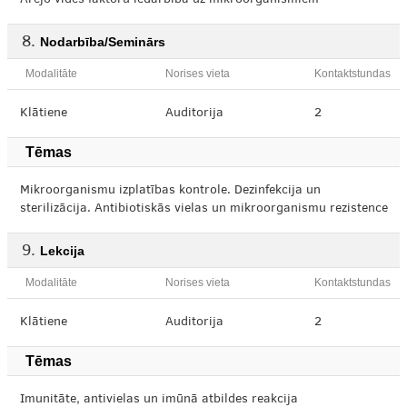
Ārējo vides faktoru iedarbība uz mikroorganismiem
Nodarbība/Seminārs
Modalitāte
Norises vieta
Kontaktstundas
Klātiene
Auditorija
2
Tēmas
Mikroorganismu izplatības kontrole. Dezinfekcija un
sterilizācija. Antibiotiskās vielas un mikroorganismu rezistence
Lekcija
Modalitāte
Norises vieta
Kontaktstundas
Klātiene
Auditorija
2
Tēmas
Imunitāte, antivielas un imūnā atbildes reakcija