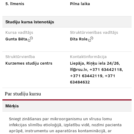
5. līmenis
Pilna laika
Studiju kursa īstenotājs
Kursa vadītājs
Struktūrvienības vadītājs
Gunta Bēta
Dita Role
Struktūrvienība
Kontaktinformācija
Kurzemes studiju centrs
Liepāja, Riņķu iela 24/26,
lf@rsu.lv, +371 63442118,
+371 63442119, +371
63484632
Par studiju kursu
Mērķis
Sniegt zināšanas par mikroorganismu un vīrusu lomu
infekcijas slimību etioloģijā, izplatību vidē, nozīmi pacienta
aprūpē, instrumentu un aparatūras kontaminācijā, ar