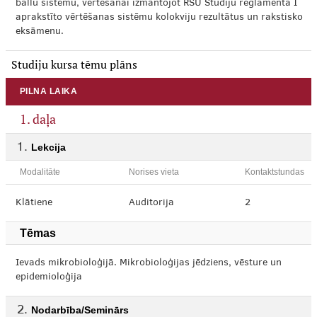
ballu sistēmu, vērtēšanai izmantojot RSU Studiju reglamentā I
aprakstīto vērtēšanas sistēmu kolokviju rezultātus un rakstisko
eksāmenu.
Studiju kursa tēmu plāns
PILNA LAIKA
1. daļa
Lekcija
Modalitāte
Norises vieta
Kontaktstundas
Klātiene
Auditorija
2
Tēmas
Ievads mikrobioloģijā. Mikrobioloģijas jēdziens, vēsture un
epidemioloģija
Nodarbība/Seminārs