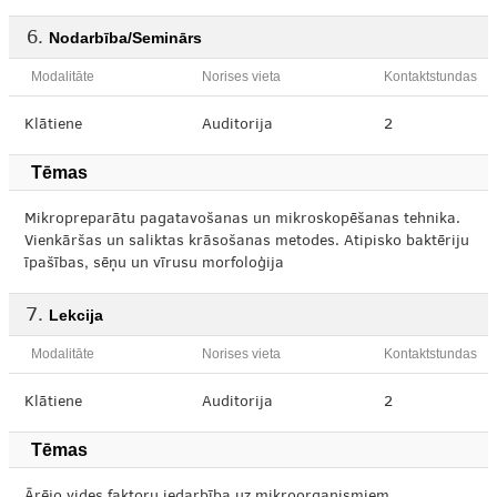
Nodarbība/Seminārs
Modalitāte
Norises vieta
Kontaktstundas
Klātiene
Auditorija
2
Tēmas
Mikropreparātu pagatavošanas un mikroskopēšanas tehnika.
Vienkāršas un saliktas krāsošanas metodes. Atipisko baktēriju
īpašības, sēņu un vīrusu morfoloģija
Lekcija
Modalitāte
Norises vieta
Kontaktstundas
Klātiene
Auditorija
2
Tēmas