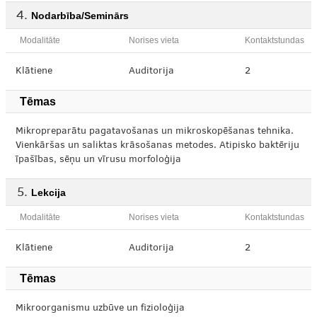
Nodarbība/Seminārs
Modalitāte
Norises vieta
Kontaktstundas
Klātiene
Auditorija
2
Tēmas
Mikropreparātu pagatavošanas un mikroskopēšanas tehnika.
Vienkāršas un saliktas krāsošanas metodes. Atipisko baktēriju
īpašības, sēņu un vīrusu morfoloģija
Lekcija
Modalitāte
Norises vieta
Kontaktstundas
Klātiene
Auditorija
2
Tēmas
Mikroorganismu uzbūve un fizioloģija