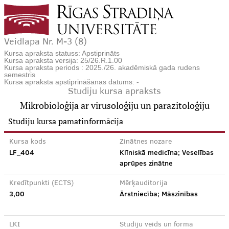
Veidlapa Nr. M-3 (8)
Kursa apraksta statuss: Apstiprināts
Kursa apraksta versija: 25/26.R.1.00
Kursa apraksta periods : 2025./26. akadēmiskā gada rudens
semestris
Kursa apraksta apstiprināšanas datums: -
Studiju kursa apraksts
Mikrobioloģija ar virusoloģiju un parazitoloģiju
Studiju kursa pamatinformācija
Kursa kods
Zinātnes nozare
LF_404
Klīniskā medicīna; Veselības
aprūpes zinātne
Kredītpunkti (ECTS)
Mērķauditorija
3,00
Ārstniecība; Māszinības
LKI
Studiju veids un forma