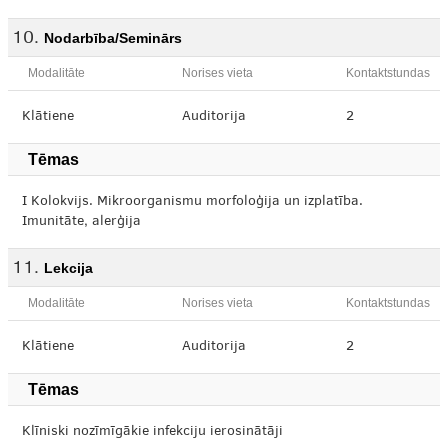
Nodarbība/Seminārs
Modalitāte
Norises vieta
Kontaktstundas
Klātiene
Auditorija
2
Tēmas
I Kolokvijs. Mikroorganismu morfoloģija un izplatība.
Imunitāte, alerģija
Lekcija
Modalitāte
Norises vieta
Kontaktstundas
Klātiene
Auditorija
2
Tēmas
Klīniski nozīmīgākie infekciju ierosinātāji