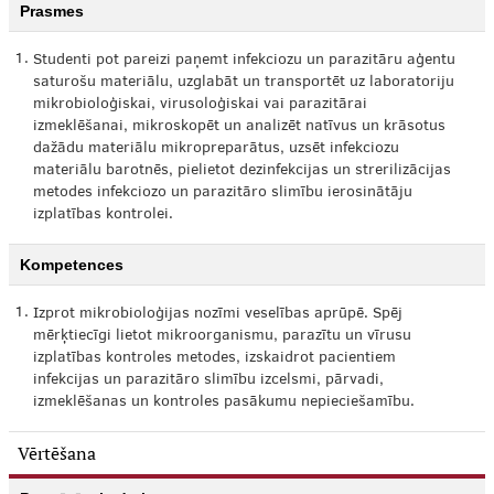
Prasmes
1.
Studenti pot pareizi paņemt infekciozu un parazitāru aģentu
saturošu materiālu, uzglabāt un transportēt uz laboratoriju
mikrobioloģiskai, virusoloģiskai vai parazitārai
izmeklēšanai, mikroskopēt un analizēt natīvus un krāsotus
dažādu materiālu mikropreparātus, uzsēt infekciozu
materiālu barotnēs, pielietot dezinfekcijas un strerilizācijas
metodes infekciozo un parazitāro slimību ierosinātāju
izplatības kontrolei.
Kompetences
1.
Izprot mikrobioloģijas nozīmi veselības aprūpē. Spēj
mērķtiecīgi lietot mikroorganismu, parazītu un vīrusu
izplatības kontroles metodes, izskaidrot pacientiem
infekcijas un parazitāro slimību izcelsmi, pārvadi,
izmeklēšanas un kontroles pasākumu nepieciešamību.
Vērtēšana