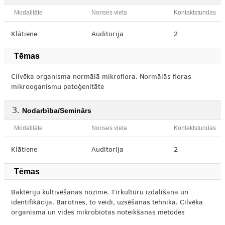
Modalitāte
Norises vieta
Kontaktstundas
Klātiene
Auditorija
2
Tēmas
Cilvēka organisma normālā mikroflora. Normālās floras
mikrooganismu patoģenitāte
Nodarbība/Seminārs
Modalitāte
Norises vieta
Kontaktstundas
Klātiene
Auditorija
2
Tēmas
Baktēriju kultivēšanas nozīme. Tīrkultūru izdalīšana un
identifikācija. Barotnes, to veidi, uzsēšanas tehnika. Cilvēka
organisma un vides mikrobiotas noteikšanas metodes