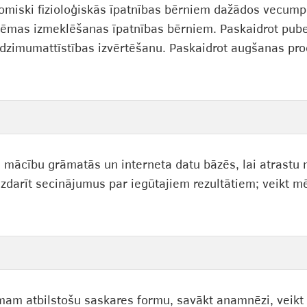
omiski fizioloģiskās īpatnības bērniem dažādos vecump
stēmas izmeklēšanas īpatnības bērniem. Paskaidrot pube
 dzimumattīstības izvērtēšanu. Paskaidrot augšanas pr
s mācību grāmatās un interneta datu bāzēs, lai atrastu
izdarīt secinājumus par iegūtajiem rezultātiem; veikt mē
mam atbilstošu saskares formu, savākt anamnēzi, veikt 