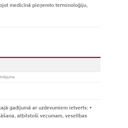
tojot medicīnā pieņemto terminoloģiju,
ērtējums
kajā gadījumā ar uzdevumiem ietverts: •
āšana, atbilstoši vecumam, veselības