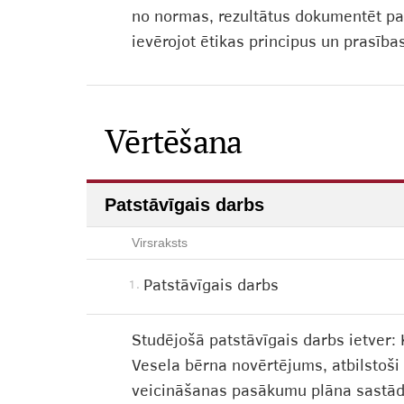
no normas, rezultātus dokumentēt pac
ievērojot ētikas principus un prasības
Vērtēšana
Patstāvīgais darbs
Virsraksts
Patstāvīgais darbs
1.
Studējošā patstāvīgais darbs ietver:
Vesela bērna novērtējums, atbilstoš
veicināšanas pasākumu plāna sastādī