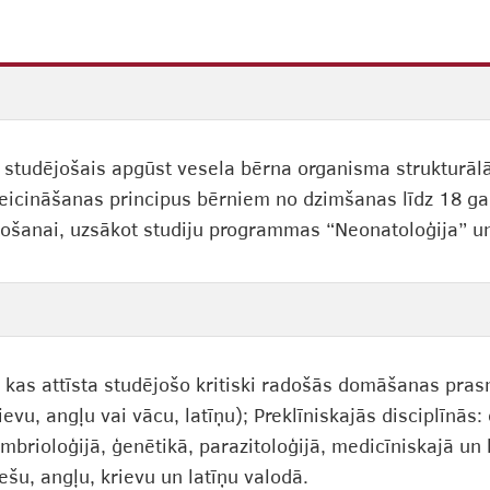
 studējošais apgūst vesela bērna organisma strukturāl
 veicināšanas principus bērniem no dzimšanas līdz 18 g
tošanai, uzsākot studiju programmas “Neonatoloģija” un
 kas attīsta studējošo kritiski radošās domāšanas prasm
vu, angļu vai vācu, latīņu); Preklīniskajās disciplīnās: 
mbrioloģijā, ģenētikā, parazitoloģijā, medicīniskajā un 
ešu, angļu, krievu un latīņu valodā.