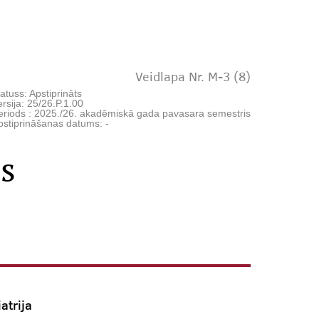
Veidlapa Nr. M-3 (8)
atuss: Apstiprināts
rsija: 25/26.P.1.00
eriods : 2025./26. akadēmiskā gada pavasara semestris
pstiprināšanas datums: -
s
atrija