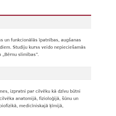
ās un funkcionālās īpatnības, augšanas
adiem. Studiju kurss veido nepieciešamās
 „Bērnu slimības”.
es, izpratni par cilvēku kā dzīvu būtni
cilvēka anatomijā, fizioloģijā, šūnu un
biofizikā, medicīniskajā ķīmijā,