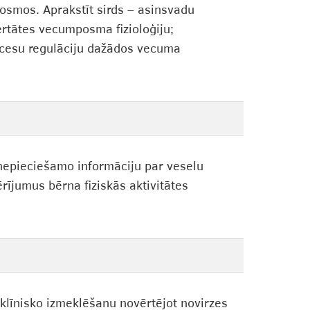
osmos. Aprakstīt sirds – asinsvadu
rtātes vecumposma fizioloģiju;
ocesu regulāciju dažādos vecuma
 nepieciešamo informāciju par veselu
rījumus bērna fiziskās aktivitātes
klīnisko izmeklēšanu novērtējot novirzes