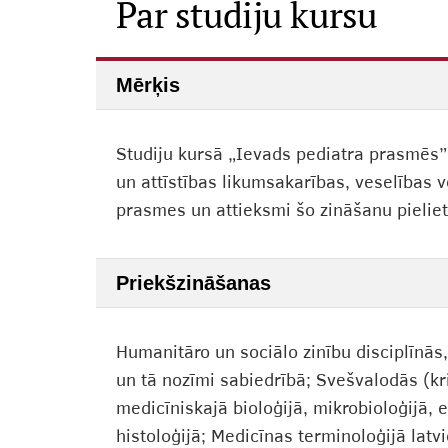
Par studiju kursu
Mērķis
Studiju kursā „Ievads pediatra prasmēs”
un attīstības likumsakarības, veselības
prasmes un attieksmi šo zināšanu pielie
Priekšzināšanas
Humanitāro un sociālo zinību disciplīnās,
un tā nozīmi sabiedrībā; Svešvalodās (krie
medicīniskajā bioloģijā, mikrobioloģijā, e
histoloģijā; Medicīnas terminoloģijā latvi