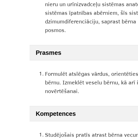
nieru un urīnizvadceļu sistēmas anat
sistēmas īpatnības abērniem, šīs si
dzimumdiferenciāciju, saprast bērna
posmos.
Prasmes
1.
Formulēt atslēgas vārdus, orientētie
bērnu. Izmeklēt veselu bērnu, kā arī 
novērtēšanai.
Kompetences
1.
Studējošais pratīs atrast bērna vecu