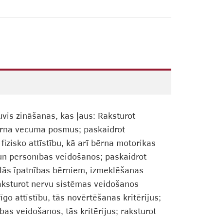
vis zināšanas, kas ļaus: Raksturot
 bērna vecuma posmus; paskaidrot
zisko attīstību, kā arī bērna motorikas
 un personības veidošanos; paskaidrot
ālās īpatnības bērniem, izmeklēšanas
ksturot nervu sistēmas veidošanos
go attīstību, tās novērtēšanas kritērijus;
bas veidošanos, tās kritērijus; raksturot