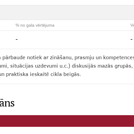
% no gala vērtējuma
V
-
-
 pārbaude notiek ar zināšanu, prasmju un kompetences 
umi, situācijas uzdevumi u.c.) diskusijās mazās grupās
un praktiska ieskaitē cikla beigās.
lāns