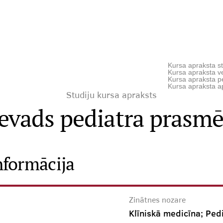
Kursa apraksta st
Kursa apraksta ve
Kursa apraksta p
Kursa apraksta a
Studiju kursa apraksts
Ievads pediatra prasmē
nformācija
Zinātnes nozare
Klīniskā medicīna; Pedi