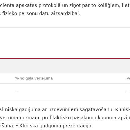
ienta apskates protokolā un ziņot par to kolēģiem, lie
 fizisko personu datu aizsardzībai.
% no gala vērtējuma
V
-
-
 Klīniskā gadījuma ar uzdevumiem sagatavošanu. Klīnis
i vecuma normām, profilaktisko pasākumu kopuma apzin
šana; • Klīniskā gadījuma prezentācija.