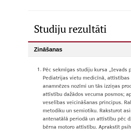
Studiju rezultāti
Zināšanas
1.
Pēc sekmīgas studiju kursa „Ievads p
Pediatrijas vietu medicīnā, attīstība
anamnēzes nozīmi un tās izziņas proc
attīstību dažādos vecuma posmos; apr
veselības veicināšanas principus. R
metodiku un semiotiku. Raksturot a
antenatālā periodā un attīstību pēc d
bērna motoro attīstību. Aprakstīt psih