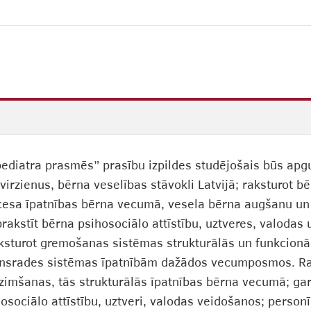
ediatra prasmēs” prasību izpildes studējošais būs apgu
s virzienus, bērna veselības stāvokli Latvijā; raksturot
esa īpatnības bērna vecumā, vesela bērna augšanu un fi
akstīt bērna psihosociālo attīstību, uztveres, valodas
aksturot gremošanas sistēmas strukturālās un funkcion
sinsrades sistēmas īpatnībām dažādos vecumposmos. Ra
zimšanas, tās strukturālās īpatnības bērna vecumā; garī
osociālo attīstību, uztveri, valodas veidošanos; personī