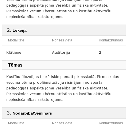
vecuma bērnu problēmsituāciju risinājumi no sporta
pedagoģijas aspekta jomā Veselība un fiziskā aktivitāte.
Pirmsskolas vecumu bērnu attīstība un kustību aktivitāšu
nepieciešamības raksturojums.
Lekcija
Modalitāte
Norises vieta
Kontaktstundas
Klātiene
Auditorija
2
Tēmas
Kustību filozofijas teorētiskie pamati pirmsskolā. Pirmsskolas
vecuma bērnu problēmsituāciju risinājumi no sporta
pedagoģijas aspekta jomā Veselība un fiziskā aktivitāte.
Pirmsskolas vecumu bērnu attīstība un kustību aktivitāšu
nepieciešamības raksturojums.
Nodarbība/Seminārs
Modalitāte
Norises vieta
Kontaktstundas