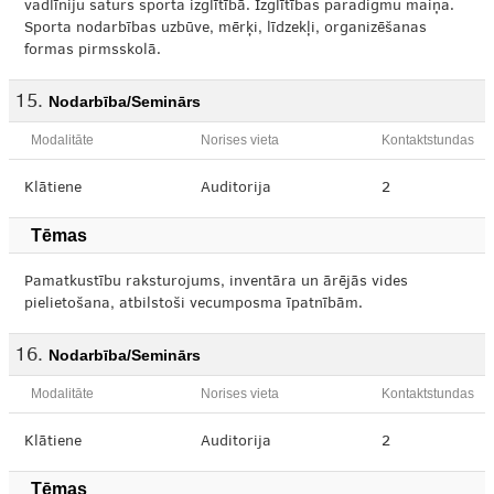
vadlīniju saturs sporta izglītībā. Izglītības paradigmu maiņa.
Sporta nodarbības uzbūve, mērķi, līdzekļi, organizēšanas
formas pirmsskolā.
Nodarbība/Seminārs
Modalitāte
Norises vieta
Kontaktstundas
Klātiene
Auditorija
2
Tēmas
Pamatkustību raksturojums, inventāra un ārējās vides
pielietošana, atbilstoši vecumposma īpatnībām.
Nodarbība/Seminārs
Modalitāte
Norises vieta
Kontaktstundas
Klātiene
Auditorija
2
Tēmas