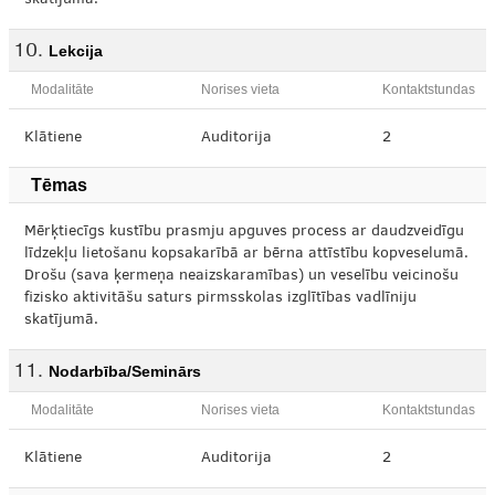
skatījumā.
Lekcija
Modalitāte
Norises vieta
Kontaktstundas
Klātiene
Auditorija
2
Tēmas
Mērķtiecīgs kustību prasmju apguves process ar daudzveidīgu
līdzekļu lietošanu kopsakarībā ar bērna attīstību kopveselumā.
Drošu (sava ķermeņa neaizskaramības) un veselību veicinošu
fizisko aktivitāšu saturs pirmsskolas izglītības vadlīniju
skatījumā.
Nodarbība/Seminārs
Modalitāte
Norises vieta
Kontaktstundas
Klātiene
Auditorija
2