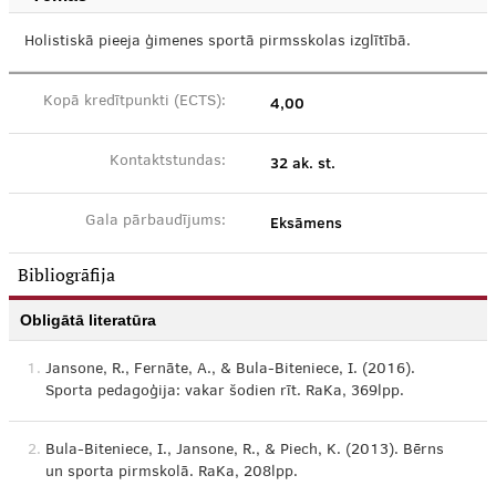
Holistiskā pieeja ģimenes sportā pirmsskolas izglītībā.
4,00
Kopā kredītpunkti (ECTS):
32 ak. st.
Kontaktstundas:
Eksāmens
Gala pārbaudījums:
Bibliogrāfija
Obligātā literatūra
1.
Jansone, R., Fernāte, A., & Bula-Biteniece, I. (2016).
Sporta pedagoģija: vakar šodien rīt. RaKa, 369lpp.
2.
Bula-Biteniece, I., Jansone, R., & Piech, K. (2013). Bērns
un sporta pirmskolā. RaKa, 208lpp.