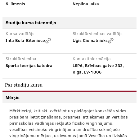
6. līmenis
Nepilna laika
Studiju kursa īstenotājs
Kursa vadītājs
Struktūrvienības vadītājs
Inta Bula-Biteniece
Uģis Ciematnieks
Struktūrvienība
Kontaktinformācija
Sporta teorijas katedra
LSPA, Brīvības gatve 333,
Rīga, LV-1006
Par studiju kursu
Mērķis
Mērķtiecīgi, kritiski izvērtējot un pielāgojot konkrētās vides
prasībām lietot zināšanas, prasmes, attieksmes un vērtības
pirmsskolas vadlīnijās iekļauto fizisko vingrinājumu,
veselības veicinošo vingrinājumu un drošību sekmējošo
vingrinājumu mērķus, uzdevumus jomā Veselība un fiziskās