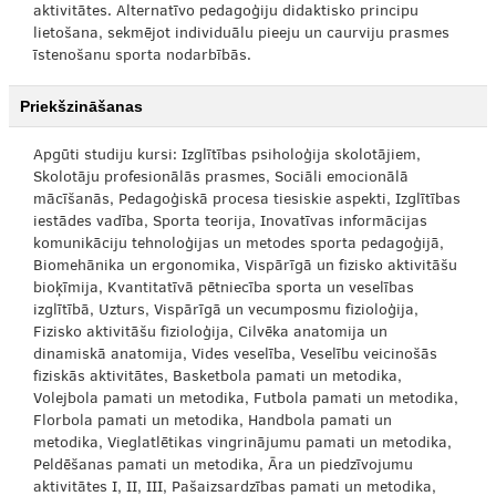
aktivitātes. Alternatīvo pedagoģiju didaktisko principu
lietošana, sekmējot individuālu pieeju un caurviju prasmes
īstenošanu sporta nodarbībās.
Priekšzināšanas
Apgūti studiju kursi: Izglītības psiholoģija skolotājiem,
Skolotāju profesionālās prasmes, Sociāli emocionālā
mācīšanās, Pedagoģiskā procesa tiesiskie aspekti, Izglītības
iestādes vadība, Sporta teorija, Inovatīvas informācijas
komunikāciju tehnoloģijas un metodes sporta pedagoģijā,
Biomehānika un ergonomika, Vispārīgā un fizisko aktivitāšu
bioķīmija, Kvantitatīvā pētniecība sporta un veselības
izglītībā, Uzturs, Vispārīgā un vecumposmu fizioloģija,
Fizisko aktivitāšu fizioloģija, Cilvēka anatomija un
dinamiskā anatomija, Vides veselība, Veselību veicinošās
fiziskās aktivitātes, Basketbola pamati un metodika,
Volejbola pamati un metodika, Futbola pamati un metodika,
Florbola pamati un metodika, Handbola pamati un
metodika, Vieglatlētikas vingrinājumu pamati un metodika,
Peldēšanas pamati un metodika, Āra un piedzīvojumu
aktivitātes I, II, III, Pašaizsardzības pamati un metodika,