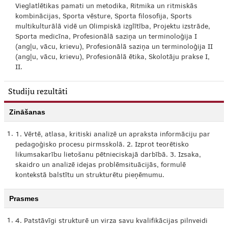
Vieglatlētikas pamati un metodika, Ritmika un ritmiskās
kombinācijas, Sporta vēsture, Sporta filosofija, Sports
multikulturālā vidē un Olimpiskā izglītība, Projektu izstrāde,
Sporta medicīna, Profesionālā saziņa un terminoloģija I
(angļu, vācu, krievu), Profesionālā saziņa un terminoloģija II
(angļu, vācu, krievu), Profesionālā ētika, Skolotāju prakse I,
II.
Studiju rezultāti
Zināšanas
1.
1. Vērtē, atlasa, kritiski analizē un apraksta informāciju par
pedagoģisko procesu pirmsskolā. 2. Izprot teorētisko
likumsakarību lietošanu pētnieciskajā darbībā. 3. Izsaka,
skaidro un analizē idejas problēmsituācijās, formulē
kontekstā balstītu un strukturētu pieņēmumu.
Prasmes
1.
4. Patstāvīgi strukturē un virza savu kvalifikācijas pilnveidi