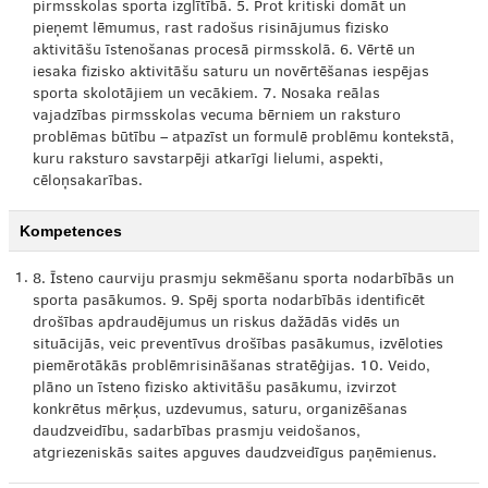
pirmsskolas sporta izglītībā. 5. Prot kritiski domāt un
pieņemt lēmumus, rast radošus risinājumus fizisko
aktivitāšu īstenošanas procesā pirmsskolā. 6. Vērtē un
iesaka fizisko aktivitāšu saturu un novērtēšanas iespējas
sporta skolotājiem un vecākiem. 7. Nosaka reālas
vajadzības pirmsskolas vecuma bērniem un raksturo
problēmas būtību – atpazīst un formulē problēmu kontekstā,
kuru raksturo savstarpēji atkarīgi lielumi, aspekti,
cēloņsakarības.
Kompetences
1.
8. Īsteno caurviju prasmju sekmēšanu sporta nodarbībās un
sporta pasākumos. 9. Spēj sporta nodarbībās identificēt
drošības apdraudējumus un riskus dažādās vidēs un
situācijās, veic preventīvus drošības pasākumus, izvēloties
piemērotākās problēmrisināšanas stratēģijas. 10. Veido,
plāno un īsteno fizisko aktivitāšu pasākumu, izvirzot
konkrētus mērķus, uzdevumus, saturu, organizēšanas
daudzveidību, sadarbības prasmju veidošanos,
atgriezeniskās saites apguves daudzveidīgus paņēmienus.