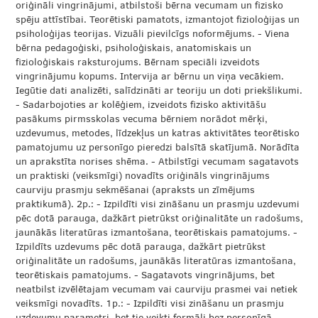
oriģināli vingrinājumi, atbilstoši bērna vecumam un fizisko
spēju attīstībai. Teorētiski pamatots, izmantojot fizioloģijas un
psiholoģijas teorijas. Vizuāli pievilcīgs noformējums. - Viena
bērna pedagoģiski, psiholoģiskais, anatomiskais un
fizioloģiskais raksturojums. Bērnam speciāli izveidots
vingrinājumu kopums. Intervija ar bērnu un viņa vecākiem.
Iegūtie dati analizēti, salīdzināti ar teoriju un doti priekšlikumi.
- Sadarbojoties ar kolēģiem, izveidots fizisko aktivitāšu
pasākums pirmsskolas vecuma bērniem norādot mērķi,
uzdevumus, metodes, līdzekļus un katras aktivitātes teorētisko
pamatojumu uz personīgo pieredzi balsītā skatījumā. Norādīta
un aprakstīta norises shēma. - Atbilstīgi vecumam sagatavots
un praktiski (veiksmīgi) novadīts oriģināls vingrinājums
caurviju prasmju sekmēšanai (apraksts un zīmējums
praktikumā). 2p.: - Izpildīti visi zināšanu un prasmju uzdevumi
pēc dotā parauga, dažkārt pietrūkst oriģinalitāte un radošums,
jaunākās literatūras izmantošana, teorētiskais pamatojums. -
Izpildīts uzdevums pēc dotā parauga, dažkārt pietrūkst
oriģinalitāte un radošums, jaunākās literatūras izmantošana,
teorētiskais pamatojums. - Sagatavots vingrinājums, bet
neatbilst izvēlētajam vecumam vai caurviju prasmei vai netiek
veiksmīgi novadīts. 1p.: - Izpildīti visi zināšanu un prasmju