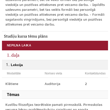
uzdevumu parametri, bet tie veikti formāli bez personīgā
viedokļa un pozitīvas attieksmes pret veicamo darbu. - Izpildīts
uzdevums parametri, bet tas veikts formāli bez personīgā
viedokļa un pozitīvas attieksmes pret veicamo darbu. - Formāli
sagatavots vingrinājums, bez personīgā viedokļa un pozitīvas
attieksmes pret veicamo darbu.
Studiju kursa tēmu plāns
NEPILNA LAIKA
1. daļa
Lekcija
Modalitāte
Norises vieta
Kontaktstundas
Klātiene
Auditorija
2
Tēmas
Kustību filozofijas teorētiskie pamati pirmsskolā. Pirmsskolas