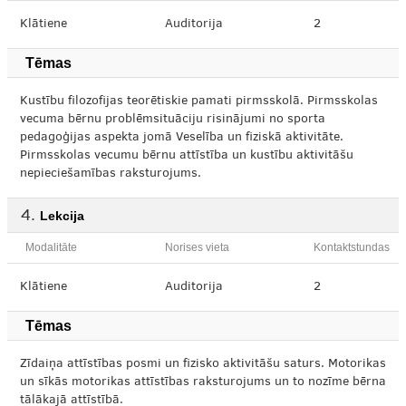
Klātiene
Auditorija
2
Tēmas
Kustību filozofijas teorētiskie pamati pirmsskolā. Pirmsskolas
vecuma bērnu problēmsituāciju risinājumi no sporta
pedagoģijas aspekta jomā Veselība un fiziskā aktivitāte.
Pirmsskolas vecumu bērnu attīstība un kustību aktivitāšu
nepieciešamības raksturojums.
Lekcija
Modalitāte
Norises vieta
Kontaktstundas
Klātiene
Auditorija
2
Tēmas
Zīdaiņa attīstības posmi un fizisko aktivitāšu saturs. Motorikas
un sīkās motorikas attīstības raksturojums un to nozīme bērna
tālākajā attīstībā.