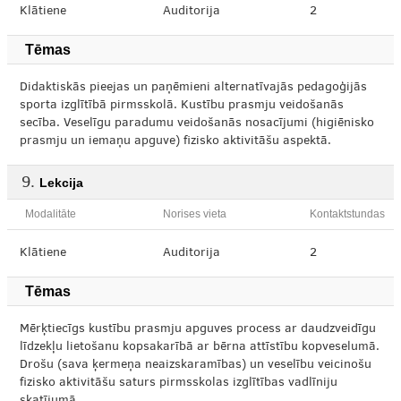
Klātiene
Auditorija
2
Tēmas
Didaktiskās pieejas un paņēmieni alternatīvajās pedagoģijās
sporta izglītībā pirmsskolā. Kustību prasmju veidošanās
secība. Veselīgu paradumu veidošanās nosacījumi (higiēnisko
prasmju un iemaņu apguve) fizisko aktivitāšu aspektā.
Lekcija
Modalitāte
Norises vieta
Kontaktstundas
Klātiene
Auditorija
2
Tēmas
Mērķtiecīgs kustību prasmju apguves process ar daudzveidīgu
līdzekļu lietošanu kopsakarībā ar bērna attīstību kopveselumā.
Drošu (sava ķermeņa neaizskaramības) un veselību veicinošu
fizisko aktivitāšu saturs pirmsskolas izglītības vadlīniju