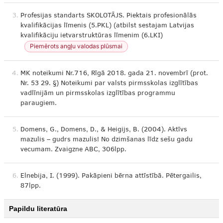
3.
Profesijas standarts SKOLOTĀJS. Piektais profesionālās
kvalifikācijas līmenis (5.PKL) (atbilst sestajam Latvijas
kvalifikāciju ietvarstruktūras līmenim (6.LKI)
Piemērots angļu valodas plūsmai
4.
MK noteikumi Nr.716, Rīgā 2018. gada 21. novembrī (prot.
Nr. 53 29. §) Noteikumi par valsts pirmsskolas izglītības
vadlīnijām un pirmsskolas izglītības programmu
paraugiem.
5.
Domens, G., Domens, D., & Heigijs, B. (2004). Aktīvs
mazulis – gudrs mazulis! No dzimšanas līdz sešu gadu
vecumam. Zvaigzne ABC, 306lpp.
6.
Elnebija, I. (1999). Pakāpieni bērna attīstībā. Pētergailis,
87lpp.
Papildu literatūra