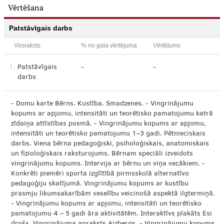
Vērtēšana
Patstāvīgais darbs
Virsraksts
% no gala vērtējuma
Vērtējums
1.
Patstāvīgais
-
-
darbs
- Domu karte Bērns. Kustība. Smadzenes. - Vingrinājumu
kopums ar apjomu, intensitāti un teorētisko pamatojumu katrā
zīdaiņa attīstības posmā. - Vingrinājumu kopums ar apjomu,
intensitāti un teorētisko pamatojumu 1–3 gadi. Pētnieciskais
darbs. Viena bērna pedagoģiski, psiholoģiskais, anatomiskais
un fizioloģiskais raksturojums. Bērnam speciāli izveidots
vingrinājumu kopums. Intervija ar bērnu un viņa vecākiem. -
Konkrēti piemēri sporta izglītībā pirmsskolā alternatīvo
pedagoģiju skatījumā. Vingrinājumu kopums ar kustību
prasmju likumsakarībām veselību veicinošā aspektā ilgtermiņā.
- Vingrinājumu kopums ar apjomu, intensitāti un teorētisko
pamatojumu 4 – 5 gadi āra aktivitātēm. Interaktīvs plakāts Esi