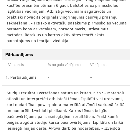
drošs. Vingrinājuma apraksts Aizbergs. - Vingrinājumu kopums
kustību prasmēm bērnam 6 gadi, balstoties uz pirmsskolas
izglītības vadlīnijām. Atbilstīgi vecumam sagatavots un
praktiski novadīts oriģināls vingrinājums caurviju prasmju
sekmēšanai. - Fizisko aktivitāšu pasākums pirmsskolas vecuma
bērniem kopā ar vecākiem, norādot mērķi, uzdevumus,
metodes, līdzekļus un katras aktivitātes teorētiskais
pamatojums no teorijas viedokļa.
Pārbaudījums
Virsraksts
% no gala vērtējuma
Vērtējums
1.
Pārbaudījums
-
-
Studiju rezultātu vērtēšanas saturs un kritēriji: 3p.: - Materiāli
atlasīti un interpretēti atbilstoši tēmai. Izpildīti visi uzdevumi,
kuri nodarbības powerpointa materiālā atzīmēti sarkanā šriftā
un numurēti. Izveidoti pielikumi. Katras tēmas beigās
pašnovērtējums par sasniegtajiem rezultātiem. Praktikumā
beigās apgūtā studiju kursa pašnovērtējums. Izpildīti un laikā
iesniegti mājas darbi. Aktīva darbība nodarbībās. - Izveidoti