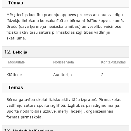
Tēmas
Mērķtiecīgs kustību prasmju apguves process ar daudzveidīgu
līdzekļu lietošanu kopsakarībā ar bērna attīstību kopveselumā.
Drošu (sava ķermeņa neaizskaramības) un veselību veicinošu
fizisko aktivitāšu saturs pirmsskolas izglītības vadlīniju
skatījumā.
Lekcija
Modalitāte
Norises vieta
Kontaktstundas
Klātiene
Auditorija
2
Tēmas
Bērna gatavība skolai fizisko aktivitāšu izpratnē. Pirmsskolas
vadlīniju saturs sporta izglītībā. Izglītības paradigmu maiņa.
Sporta nodarbības uzbūve, mērķi, līdzekļi, organizēšanas
formas pirmsskolā.