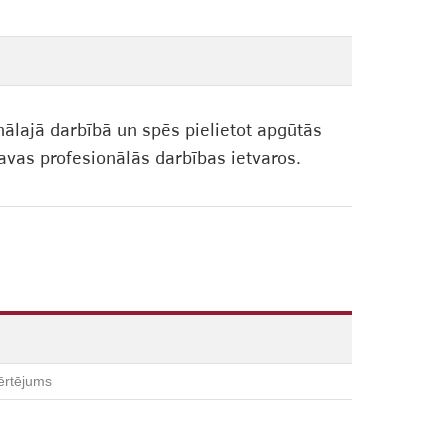
nālajā darbībā un spēs pielietot apgūtās
vas profesionālās darbības ietvaros.
ērtējums