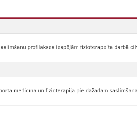
 saslimšanu profilakses iespējām fizioterapeita darbā
 sporta medicīna un fizioterapija pie dažādām saslimšan