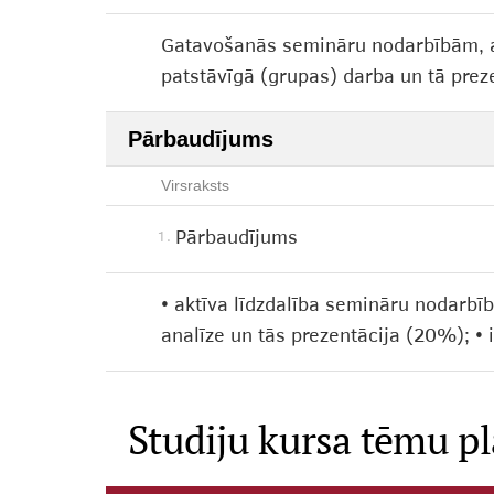
Gatavošanās semināru nodarbībām, atb
patstāvīgā (grupas) darba un tā prez
Pārbaudījums
Virsraksts
Pārbaudījums
1.
• aktīva līdzdalība semināru nodarbī
analīze un tās prezentācija (20%); • 
Studiju kursa tēmu p