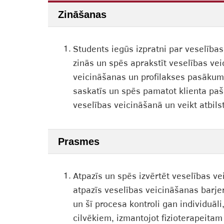
Zināšanas
1.
Students iegūs izpratni par veselība
zinās un spēs aprakstīt veselības ve
veicināšanas un profilakses pasākumu
saskatīs un spēs pamatot klienta paš
veselības veicināšanā un veikt atbilst
Prasmes
1.
Atpazīs un spēs izvērtēt veselības v
atpazīs veselības veicināšanas barje
un šī procesa kontroli gan individuā
cilvēkiem, izmantojot fizioterapeita