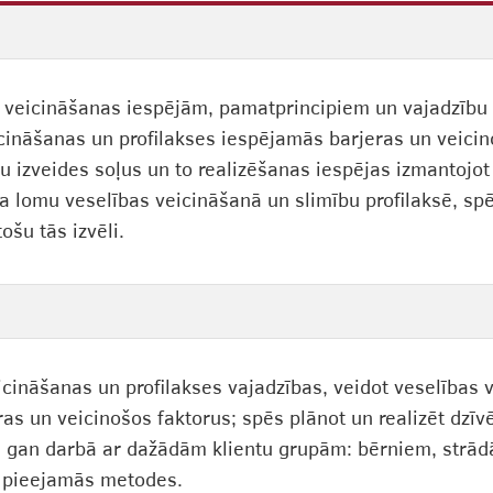
s veicināšanas iespējām, pamatprincipiem un vajadzību i
icināšanas un profilakses iespējamās barjeras un veicin
 izveides soļus un to realizēšanas iespējas izmantojo
a lomu veselības veicināšanā un slimību profilaksē, spē
ošu tās izvēli.
eicināšanas un profilakses vajadzības, veidot veselības
ras un veicinošos faktorus; spēs plānot un realizēt dzī
li, gan darbā ar dažādām klientu grupām: bērniem, str
m pieejamās metodes.