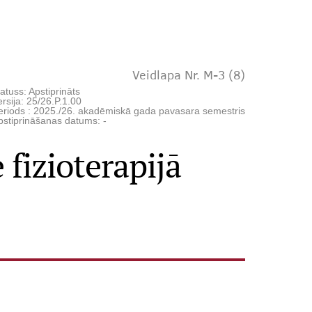
Veidlapa Nr. M-3 (8)
atuss: Apstiprināts
rsija: 25/26.P.1.00
eriods : 2025./26. akadēmiskā gada pavasara semestris
pstiprināšanas datums: -
 fizioterapijā