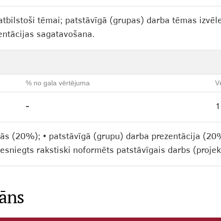
ilstoši tēmai; patstāvīgā (grupas) darba tēmas izvēle
entācijas sagatavošana.
% no gala vērtējuma
V
-
1
bās (20%); • patstāvīgā (grupu) darba prezentācija (20
iesniegts rakstiski noformēts patstāvīgais darbs (proje
lāns