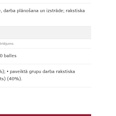
, darba plānošana un izstrāde; rakstiska
ērtējums
0 balles
%); • paveiktā grupu darba rakstiska
kts) (40%).