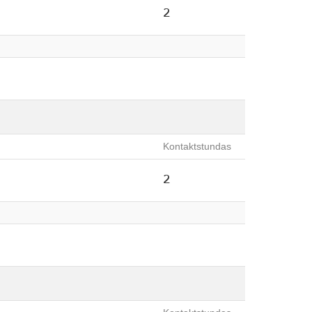
2
Kontaktstundas
2