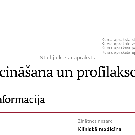
Kursa apraksta st
Kursa apraksta ve
Kursa apraksta p
Kursa apraksta a
Studiju kursa apraksts
cināšana un profilakse
nformācija
Zinātnes nozare
Klīniskā medicīna