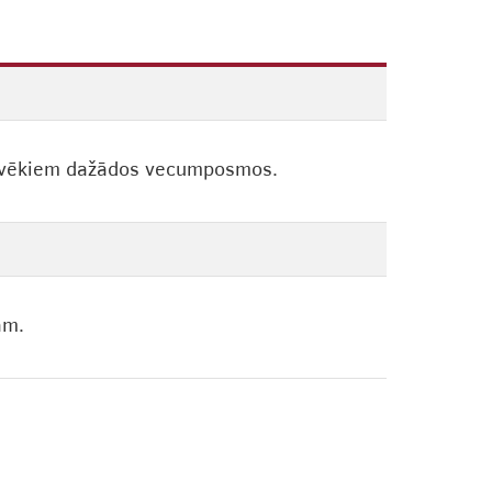
 cilvēkiem dažādos vecumposmos.
ām.