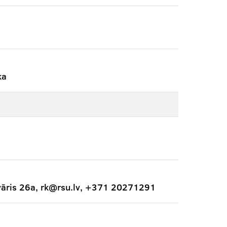
ka
vāris 26a, rk@rsu.lv, +371 20271291