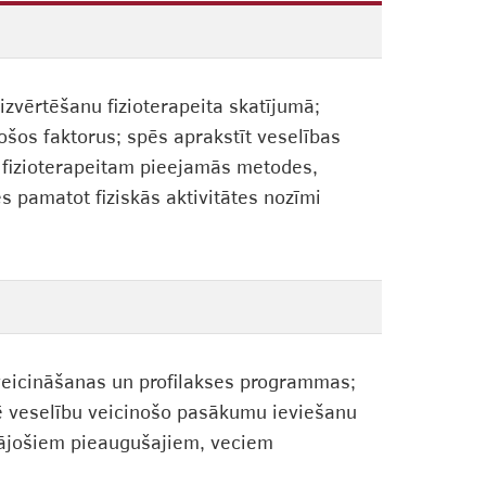
zvērtēšanu fizioterapeita skatījumā;
ošos faktorus; spēs aprakstīt veselības
t fizioterapeitam pieejamās metodes,
s pamatot fiziskās aktivitātes nozīmi
 veicināšanas un profilakses programmas;
vē veselību veicinošo pasākumu ieviešanu
ādājošiem pieaugušajiem, veciem