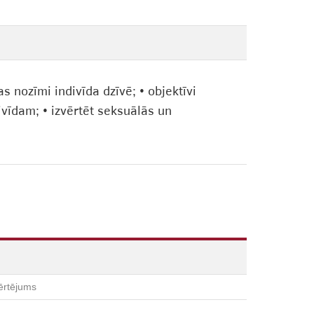
s nozīmi indivīda dzīvē; • objektīvi
vīdam; • izvērtēt seksuālās un
ērtējums