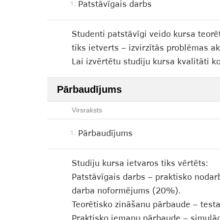
Patstāvīgais darbs
1.
Studenti patstāvīgi veido kursa teorē
tiks ietverts – izvirzītās problēmas 
Lai izvērtētu studiju kursa kvalitāti
Pārbaudījums
Virsraksts
Pārbaudījums
1.
Studiju kursa ietvaros tiks vērtēts:
Patstāvīgais darbs – praktisko nodarb
darba noformējums (20%).
Teorētisko zināšanu pārbaude – testa
Praktisko iemaņu pārbaude – simulāc