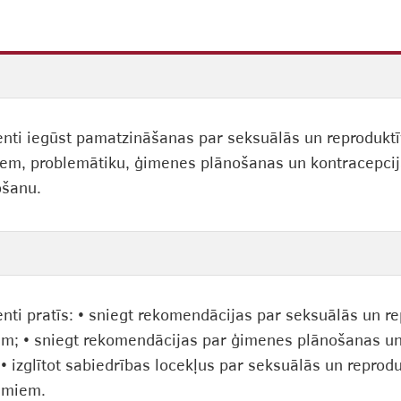
enti iegūst pamatzināšanas par seksuālās un reproduktī
iem, problemātiku, ģimenes plānošanas un kontracepcij
ošanu.
enti pratīs: • sniegt rekomendācijas par seksuālās un r
; • sniegt rekomendācijas par ģimenes plānošanas un 
; • izglītot sabiedrības locekļus par seksuālās un repro
umiem.