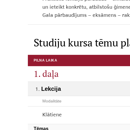
un ieteikt konkrētu, atbilstošu ģim
Gala pārbaudījums – eksāmens – rakst
Studiju kursa tēmu p
PILNA LAIKA
1. daļa
Lekcija
Modalitāte
Klātiene
Tēmas