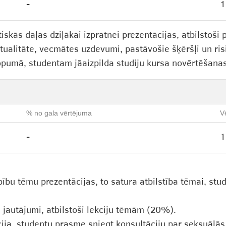
-
1
tiskās daļas dziļākai izpratnei prezentācijas, atbilstoš
aktualitāte, vecmātes uzdevumi, pastāvošie šķēršļi un ris
 kopumā, studentam jāaizpilda studiju kursa novērtēšana
% no gala vērtējuma
V
-
1
ību tēmu prezentācijas, to satura atbilstība tēmai, stud
 jautājumi, atbilstoši lekciju tēmām (20%).
ija, studentu prasme sniegt konsultāciju par seksuālās