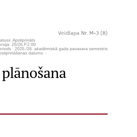
Veidlapa Nr. M-3 (8)
atuss: Apstiprināts
rsija: 25/26.P.2.00
eriods : 2025./26. akadēmiskā gada pavasara semestris
pstiprināšanas datums: -
s plānošana