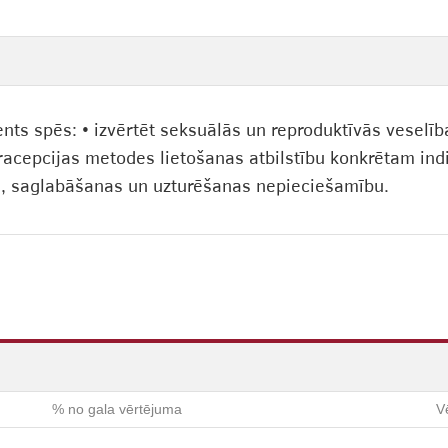
nts spēs: • izvērtēt seksuālās un reproduktīvās veselība
acepcijas metodes lietošanas atbilstību konkrētam indi
s, saglabāšanas un uzturēšanas nepieciešamību.
% no gala vērtējuma
V