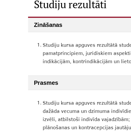
Studiju rezultāti
Zināšanas
1.
Studiju kursa apguves rezultātā stud
pamatprincipiem, juridiskiem aspekt
indikācijām, kontrindikācijām un liet
Prasmes
1.
Studiju kursa apguves rezultātā stud
dažāda vecuma un dzimuma indivīdiem
izvēli, atbilstoši indivīda vajadzībām
plānošanas un kontracepcijas jautāj