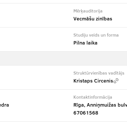
Mērķauditorija
Vecmāšu zinības
Studiju veids un forma
Pilna laika
Struktūrvienības vadītājs
Kristaps Circenis
Kontaktinformācija
edra
Rīga, Anniņmuižas bul
67061568