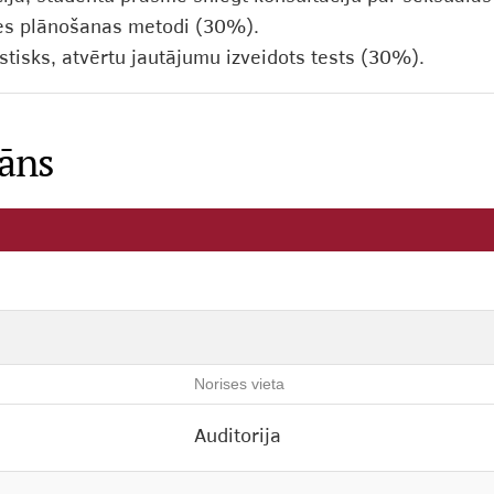
enes plānošanas metodi (30%).
isks, atvērtu jautājumu izveidots tests (30%).
lāns
Norises vieta
Auditorija