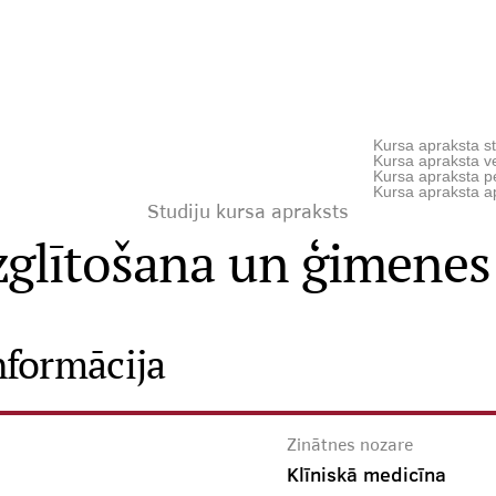
Kursa apraksta st
Kursa apraksta ve
Kursa apraksta p
Kursa apraksta a
Studiju kursa apraksts
zglītošana un ģimene
nformācija
Zinātnes nozare
Klīniskā medicīna